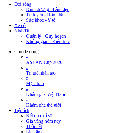
Đời sống
Dinh dưỡng - Làm đẹp
Tình yêu - Hôn nhân
Sức khỏe - Y tế
Xe cộ
Nhà đất
Quản lý - Quy hoạch
Không gian - Kiến trúc
Chủ đề nóng
#
ASEAN Cup 2026
#
Trí tuệ nhân tạo
#
Mỹ - Iran
#
Khám phá Việt Nam
#
Khám phá thế giới
Tiện ích
Kết quả xổ số
Giá vàng hôm nay
Thời tiết
Lịch âm