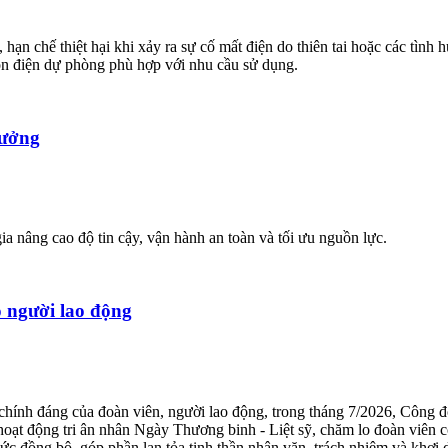
 hạn chế thiệt hại khi xảy ra sự cố mất điện do thiên tai hoặc các tìn
n điện dự phòng phù hợp với nhu cầu sử dụng.
rưởng
a nâng cao độ tin cậy, vận hành an toàn và tối ưu nguồn lực.
 người lao động
áp, chính đáng của đoàn viên, người lao động, trong tháng 7/2026, Cô
hoạt động tri ân nhân Ngày Thương binh - Liệt sỹ, chăm lo đoàn viên c
đồng bộ, góp phần lan tỏa tinh thần nhân văn, trách nhiệm và khơi d