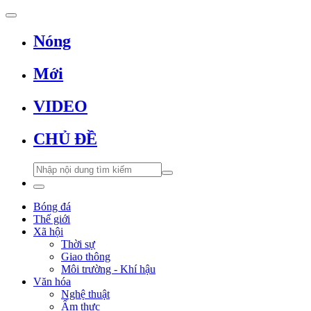
Nóng
Mới
VIDEO
CHỦ ĐỀ
Bóng đá
Thế giới
Xã hội
Thời sự
Giao thông
Môi trường - Khí hậu
Văn hóa
Nghệ thuật
Ẩm thực