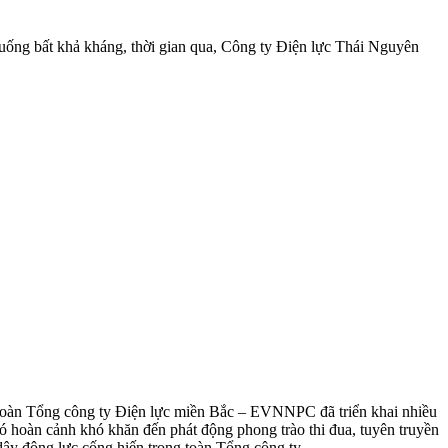
h huống bất khả kháng, thời gian qua, Công ty Điện lực Thái Nguyên
ng đoàn Tổng công ty Điện lực miền Bắc – EVNNPC đã triển khai nhiều
ó hoàn cảnh khó khăn đến phát động phong trào thi đua, tuyên truyền
ậy động lực cống hiến trong toàn Tổng công ty.