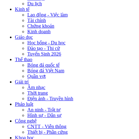
Du lịch
Kinh tế
Lao động - Việc làm
Tài chính
Chứng khoán
Kinh doanh
Giáo dục
Học bổng - Du học
Đào tạo - Thi cử
Tuyển Sinh 2026
Thể thao
Bóng đá quốc tế
Bóng đá Việt Nam
Quần vợt
Giải trí
Âm nhạc
Thời trang
Điện ảnh - Truyền hình
Pháp luật
An ninh - Trật tự
Hình sự - Dân sự
Công nghệ
CNTT - Viễn thông
Thiết bị - Phần cứng
Khoa học