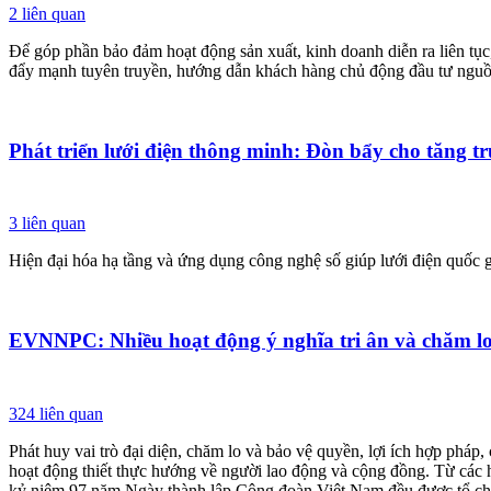
2
liên quan
Để góp phần bảo đảm hoạt động sản xuất, kinh doanh diễn ra liên tục,
đẩy mạnh tuyên truyền, hướng dẫn khách hàng chủ động đầu tư nguồ
Phát triển lưới điện thông minh: Đòn bẩy cho tăng t
3
liên quan
Hiện đại hóa hạ tầng và ứng dụng công nghệ số giúp lưới điện quốc gi
EVNNPC: Nhiều hoạt động ý nghĩa tri ân và chăm lo
324
liên quan
Phát huy vai trò đại diện, chăm lo và bảo vệ quyền, lợi ích hợp ph
hoạt động thiết thực hướng về người lao động và cộng đồng. Từ các 
kỷ niệm 97 năm Ngày thành lập Công đoàn Việt Nam đều được tổ chức 