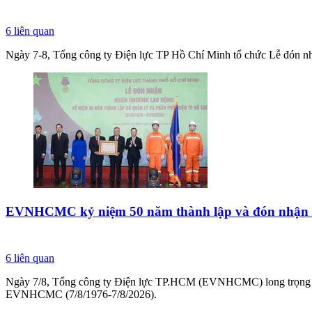
6
liên quan
Ngày 7-8, Tổng công ty Điện lực TP Hồ Chí Minh tổ chức Lễ đón n
EVNHCMC kỷ niệm 50 năm thành lập và đón nhận
6
liên quan
Ngày 7/8, Tổng công ty Điện lực TP.HCM (EVNHCMC) long trọng tổ
EVNHCMC (7/8/1976-7/8/2026).