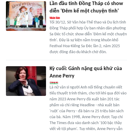
Lần đầu tỉnh Đồng Tháp có show
diễn 'Đêm kể một chuyện tình'
Tối 30/12, Sở Văn hóa-Thể thao và Du lịch tỉnh
Đồng Tháp phối hợp Ủy ban nhân dân phường
Sa Đéc tổ chức show diễn 'Đêm kể một chuyện
tình'. Đây là sự kiện nằm trong khuôn khổ
Festival Hoa-Kiểng Sa Đéc lần 2, năm 2025
được đông đảo du khách chờ đón.
Kỳ cuối: Gánh nặng quá khứ của
Anne Perry
Là nữ văn sĩ người Anh nổi tiếng chuyên viết
tiểu thuyết trinh thám, cho tới khi qua đời vào
năm 2023 Anne Perry đã xuất bản 201 tác
phẩm và chỉ riêng Headline - nhà xuất bản
'ruột' của Perry - đã bán ra 25 triệu bản sách
của bà. Năm 1998, Anne Perry được Tạp chí
The Times đưa vào danh sách '100 bậc thầy
viết về tội phạm'. Tuy nhiên, Anne Perry vẫn