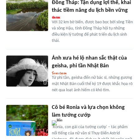
Đồng Tháp: Tận dụng lợi thế, khai
thác tiềm năng du lịch bền vững
Với 32 km bờ biển, được bao bọc bởi sông Tiền
và sông Hậu, tỉnh Đồng Tháp hội tụ những
điều kiện lý tưởng để phát triển du lịch sinh
thái.
Ảnh xưa hé lộ nhan sắc thật của
geisha, phi tần Nhật Bản
Từ phi tần, geisha đến nữ bác sĩ, những gương
mặt Nhật Bản cuối thế kỷ 19 được khắc họa rõ
nét qua loạt ảnh hiếm có khó tìm.
Cô bé Ronia và lựa chọn không
làm tướng cướp
'Ronia, con gái của tướng cướp' – tác phẩm
nổi tiếng của nữ văn sĩ Thụy Điển Astrid