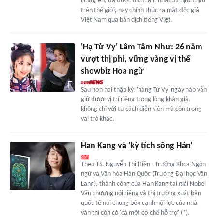
Lindgren, đã được dịch ra ít nhất 39 ngôn ngữ
trên thế giới, nay chính thức ra mắt độc giả
Việt Nam qua bản dịch tiếng Việt.
'Hạ Tử Vy' Lâm Tâm Như: 26 năm
vượt thị phi, vững vàng vị thế
showbiz Hoa ngữ
Sau hơn hai thập kỷ, 'nàng Tử Vy' ngày nào vẫn
giữ được vị trí riêng trong lòng khán giả,
không chỉ với tư cách diễn viên mà còn trong
vai trò khác.
Han Kang và 'kỳ tích sông Hán'
Theo TS. Nguyễn Thị Hiền - Trưởng Khoa Ngôn
ngữ và Văn hóa Hàn Quốc (Trường Đại học Văn
Lang), thành công của Han Kang tại giải Nobel
Văn chương nói riêng và thị trường xuất bản
quốc tế nói chung bên cạnh nội lực của nhà
văn thì còn có 'cả một cơ chế hỗ trợ' (*).