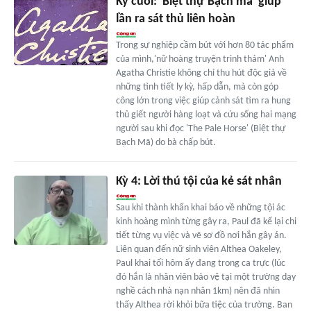
Kỳ cuối: 'Biệt thự Bạch mã' giúp
lần ra sát thủ liên hoàn
Trong sự nghiệp cầm bút với hơn 80 tác phẩm
của mình,'nữ hoàng truyện trinh thám' Anh
Agatha Christie không chỉ thu hút độc giả về
những tình tiết ly kỳ, hấp dẫn, mà còn góp
công lớn trong việc giúp cảnh sát tìm ra hung
thủ giết người hàng loạt và cứu sống hai mạng
người sau khi đọc 'The Pale Horse' (Biệt thự
Bạch Mã) do bà chấp bút.
Kỳ 4: Lời thú tội của kẻ sát nhân
Sau khi thành khẩn khai báo về những tội ác
kinh hoàng mình từng gây ra, Paul đã kể lại chi
tiết từng vụ việc và vẽ sơ đồ nơi hắn gây án.
Liên quan đến nữ sinh viên Althea Oakeley,
Paul khai tối hôm ấy đang trong ca trực (lúc
đó hắn là nhân viên bảo vệ tại một trường dạy
nghề cách nhà nạn nhân 1km) nên đã nhìn
thấy Althea rời khỏi bữa tiệc của trường. Ban