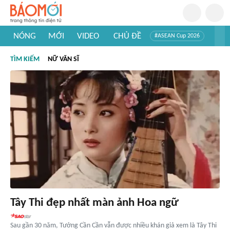
NÓNG
MỚI
VIDEO
CHỦ ĐỀ
#ASEAN Cup 2026
#Tuyển sinh đại học 2026
#Trí tuệ nhân tạo
#Mỹ - Iran
TÌM KIẾM
NỮ VĂN SĨ
#Khám phá Việt Nam
#Khám phá thế giới
Tây Thi đẹp nhất màn ảnh Hoa ngữ
Sau gần 30 năm, Tưởng Cần Cần vẫn được nhiều khán giả xem là Tây Thi