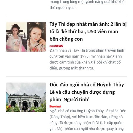
mang trong lòng một gánh nặng quá khứ khó
thể nguôi ngoai.
Tây Thi đẹp nhất màn ảnh: 2 lần bị
tố là 'kẻ thứ ba', U50 viên mãn
bên chồng con
Đảm nhận vai Tây Thi trong phim truyền hình
cùng tên vào năm 1995, mỹ nhân này giành
được cảm tình của khán giả bởi khí chất cổ
điển, gương mặt thanh tú.
Độc đáo ngôi nhà cổ Huỳnh Thủy
Lê và câu chuyện được dựng
phim 'Người tình'
Ngôi nhà cổ của ông Huỳnh Thủy Lê tại Sa Đéc
(Đồng Tháp), với kiến trúc độc đáo, riêng có,
cũng đã được công nhận là Di tích cấp quốc
gia. Một phần của ngôi nhà được quay trong