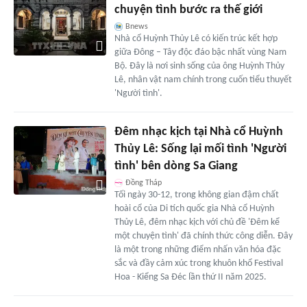
chuyện tình bước ra thế giới
Bnews
Nhà cổ Huỳnh Thủy Lê có kiến trúc kết hợp
giữa Đông – Tây độc đáo bậc nhất vùng Nam
Bộ. Đây là nơi sinh sống của ông Huỳnh Thủy
Lê, nhân vật nam chính trong cuốn tiểu thuyết
'Người tình'.
Đêm nhạc kịch tại Nhà cổ Huỳnh
Thủy Lê: Sống lại mối tình 'Người
tình' bên dòng Sa Giang
Đồng Tháp
Tối ngày 30-12, trong không gian đậm chất
hoài cổ của Di tích quốc gia Nhà cổ Huỳnh
Thủy Lê, đêm nhạc kịch với chủ đề 'Đêm kể
một chuyện tình' đã chính thức công diễn. Đây
là một trong những điểm nhấn văn hóa đặc
sắc và đầy cảm xúc trong khuôn khổ Festival
Hoa - Kiểng Sa Đéc lần thứ II năm 2025.