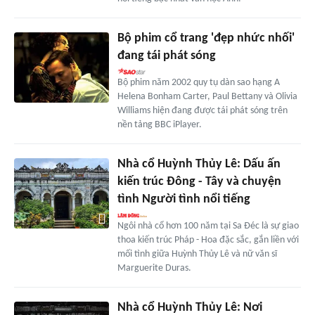
Bộ phim cổ trang 'đẹp nhức nhối'
đang tái phát sóng
Bộ phim năm 2002 quy tụ dàn sao hạng A
Helena Bonham Carter, Paul Bettany và Olivia
Williams hiện đang được tái phát sóng trên
nền tảng BBC iPlayer.
Nhà cổ Huỳnh Thủy Lê: Dấu ấn
kiến trúc Đông - Tây và chuyện
tình Người tình nổi tiếng
Ngôi nhà cổ hơn 100 năm tại Sa Đéc là sự giao
thoa kiến trúc Pháp - Hoa đặc sắc, gắn liền với
mối tình giữa Huỳnh Thủy Lê và nữ văn sĩ
Marguerite Duras.
Nhà cổ Huỳnh Thủy Lê: Nơi