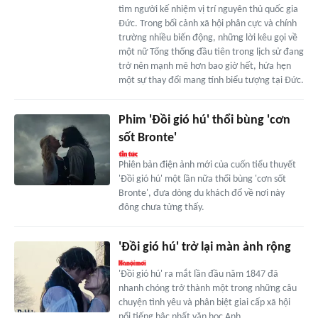
tìm người kế nhiệm vị trí nguyên thủ quốc gia
Đức. Trong bối cảnh xã hội phân cực và chính
trường nhiều biến động, những lời kêu gọi về
một nữ Tổng thống đầu tiên trong lịch sử đang
trở nên mạnh mẽ hơn bao giờ hết, hứa hẹn
một sự thay đổi mang tính biểu tượng tại Đức.
Phim 'Đồi gió hú' thổi bùng 'cơn
sốt Bronte'
Phiên bản điện ảnh mới của cuốn tiểu thuyết
'Đồi gió hú' một lần nữa thổi bùng 'cơn sốt
Bronte', đưa dòng du khách đổ về nơi này
đông chưa từng thấy.
'Đồi gió hú' trở lại màn ảnh rộng
'Đồi gió hú' ra mắt lần đầu năm 1847 đã
nhanh chóng trở thành một trong những câu
chuyện tình yêu và phân biệt giai cấp xã hội
nổi tiếng bậc nhất văn học Anh.