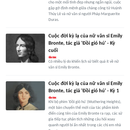
cho một mối tình đẹp nhưng ngắn ngủi, cuộc
gặp gỡ định mệnh giữa chàng công tử Huỳnh
Thủy Lê và nữ văn sĩ người Pháp Marguerite
Duras.
Cuộc đời kỳ lạ của nữ văn sĩ Emily
Bronte, tác giả 'Đồi gió hú' - Kỳ
cuối
Có nhiều lý do khiến lịch sử biết quá ít về nữ
văn sĩ Emily Bronte.
Cuộc đời kỳ lạ của nữ văn sĩ Emily
Bronte, tác giả 'Đồi gió hú' - Kỳ 1
Khi bộ phim 'Đồi gió hú' (Wuthering Heights),
một bản chuyển thể mới của tác phẩm kinh
điển cùng tên của Emily Bronte ra rạp, các sử
gia tiếp tục phân tích những câu hỏi xoay
quanh người bí ẩn nhất trong các chị em nhà