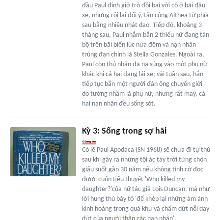
đầu Paul định giở trò đồi bại với cô ở bãi đậu
xe, nhưng rồi lại đổi ý, tấn công Althea từ phía
sau bằng nhiều nhát dao. Tiếp đó, khoảng 3
tháng sau, Paul nhắm bắn 2 thiếu nữ đang tản
bộ trên bãi biển lúc nửa đêm và nạn nhân
trúng đạn chính là Stella Gonzales. Ngoài ra,
Paul còn thú nhận đã nã súng vào một phụ nữ
khác khi cả hai đang lái xe; vài tuần sau, hắn
tiếp tục bắn một người đàn ông chuyển giới
do tưởng nhầm là phụ nữ, nhưng rất may, cả
hai nạn nhân đều sống sót.
Kỳ 3: Sống trong sợ hãi
Có lẽ Paul Apodaca (SN 1968) sẽ chưa đi tự thú
sau khi gây ra những tội ác tày trời từng chôn
giấu suốt gần 30 năm nếu không tình cờ đọc
được cuốn tiểu thuyết 'Who killed my
daughter?'của nữ tác giả Lois Duncan, mà như
lời hung thủ bày tỏ 'để khép lại những ám ảnh
kinh hoàng trong quá khứ và chấm dứt nỗi day
dứt của người thân các nạn nhân'.