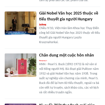
tâm sự phía sau các tác phẩm của bà.
Giải Nobel Văn học 2025 thuộc về
tiểu thuyết gia người Hungary
Chiều 9/10, Viện Hàn lâm Khoa học Thụy Điển
công bố Giải Nobel Văn học 2025 thuộc về tiểu
thuyết gia người Hungary Laszlo
Krasznahorkai.
Chân dung một cuộc hôn nhân
HNN - Pearl S. Buck (1892-1973) là nữ văn sĩ
nổi tiếng người Mỹ. Bà đoạt giải Pulitzer năm
1932 và giải Nobel Văn học năm 1938. Trong
suốt sự nghiệp văn chương của mình, Pearl S.
Buck đã để lại hơn 60 tiểu thuyết, ngoài ra bà
còn viết tự truyện, sách khảo cứu, các vở kịch
và rất nhiều truyện ngắn.