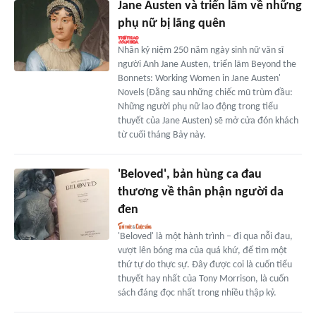
Jane Austen và triển lãm về những
phụ nữ bị lãng quên
Nhân kỷ niệm 250 năm ngày sinh nữ văn sĩ
người Anh Jane Austen, triển lãm Beyond the
Bonnets: Working Women in Jane Austen'
Novels (Đằng sau những chiếc mũ trùm đầu:
Những người phụ nữ lao động trong tiểu
thuyết của Jane Austen) sẽ mở cửa đón khách
từ cuối tháng Bảy này.
'Beloved', bản hùng ca đau
thương về thân phận người da
đen
'Beloved' là một hành trình – đi qua nỗi đau,
vượt lên bóng ma của quá khứ, để tìm một
thứ tự do thực sự. Đây được coi là cuốn tiểu
thuyết hay nhất của Tony Morrison, là cuốn
sách đáng đọc nhất trong nhiều thập kỷ.