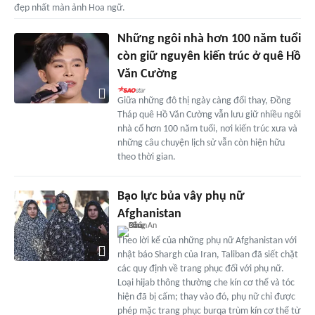
đẹp nhất màn ảnh Hoa ngữ.
Những ngôi nhà hơn 100 năm tuổi
còn giữ nguyên kiến trúc ở quê Hồ
Văn Cường
Giữa những đô thị ngày càng đổi thay, Đồng
Tháp quê Hồ Văn Cường vẫn lưu giữ nhiều ngôi
nhà cổ hơn 100 năm tuổi, nơi kiến trúc xưa và
những câu chuyện lịch sử vẫn còn hiện hữu
theo thời gian.
Bạo lực bủa vây phụ nữ
Afghanistan
Theo lời kể của những phụ nữ Afghanistan với
nhật báo Shargh của Iran, Taliban đã siết chặt
các quy định về trang phục đối với phụ nữ.
Loại hijab thông thường che kín cơ thể và tóc
hiện đã bị cấm; thay vào đó, phụ nữ chỉ được
phép mặc trang phục burqa trùm kín cơ thể từ