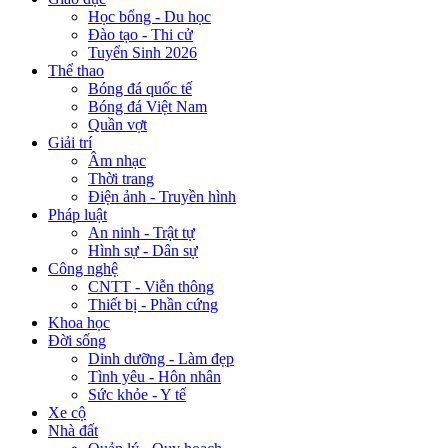
Học bổng - Du học
Đào tạo - Thi cử
Tuyển Sinh 2026
Thể thao
Bóng đá quốc tế
Bóng đá Việt Nam
Quần vợt
Giải trí
Âm nhạc
Thời trang
Điện ảnh - Truyền hình
Pháp luật
An ninh - Trật tự
Hình sự - Dân sự
Công nghệ
CNTT - Viễn thông
Thiết bị - Phần cứng
Khoa học
Đời sống
Dinh dưỡng - Làm đẹp
Tình yêu - Hôn nhân
Sức khỏe - Y tế
Xe cộ
Nhà đất