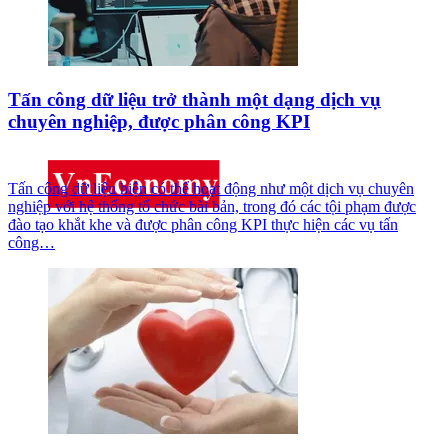
Tấn công dữ liệu trở thành một dạng dịch vụ
chuyên nghiệp, được phân công KPI
Tấn công dữ liệu hiện có thể hoạt động như một dịch vụ chuyên
nghiệp với hệ thống tổ chức bài bản, trong đó các tội phạm được
đào tạo khắt khe và được phân công KPI thực hiện các vụ tấn
công…