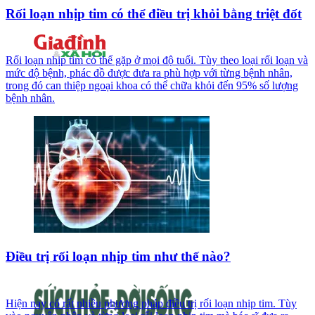
Rối loạn nhịp tim có thể điều trị khỏi bằng triệt đốt
Rối loạn nhịp tim có thể gặp ở mọi độ tuổi. Tùy theo loại rối loạn và
mức độ bệnh, phác đồ được đưa ra phù hợp với từng bệnh nhân,
trong đó can thiệp ngoại khoa có thể chữa khỏi đến 95% số lượng
bệnh nhân.
Điều trị rối loạn nhịp tim như thế nào?
Hiện nay có rất nhiều phương pháp điều trị rối loạn nhịp tim. Tùy