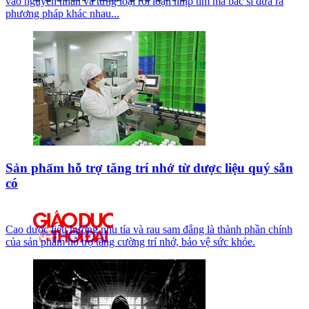
vào nguyên nhân và từng loại rối loạn nhịp tim mà bác sĩ đưa ra
phương pháp khác nhau...
Sản phẩm hỗ trợ tăng trí nhớ từ dược liệu quý sẵn
có
Cao dược liệu hương nhu tía và rau sam đắng là thành phần chính
của sản phẩm hỗ trợ tăng cường trí nhớ, bảo vệ sức khỏe.