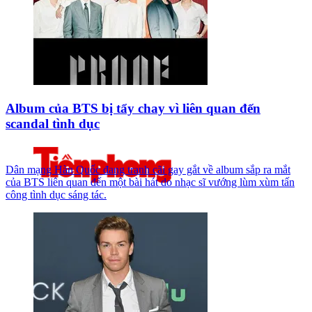
Album của BTS bị tẩy chay vì liên quan đến
scandal tình dục
Dân mạng Hàn Quốc đang tranh cãi gay gắt về album sắp ra mắt
của BTS liên quan đến một bài hát do nhạc sĩ vướng lùm xùm tấn
công tình dục sáng tác.