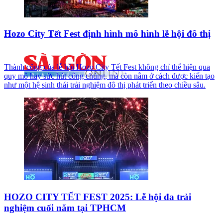
Hozo City Tết Fest định hình mô hình lễ hội đô thị
Thành công của lễ hội Hozo City Tết Fest không chỉ thể hiện qua
quy mô hay sức hút công chúng, mà còn nằm ở cách được kiến tạo
như một hệ sinh thái trải nghiệm đô thị phát triển theo chiều sâu.
HOZO CITY TẾT FEST 2025: Lễ hội đa trải
nghiệm cuối năm tại TPHCM