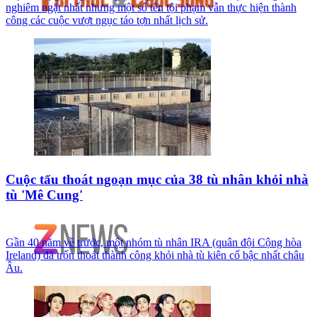
nghiêm ngặt nhất nhưng một số tên tội phạm vẫn thực hiện thành
công các cuộc vượt ngục táo tợn nhất lịch sử.
Cuộc tẩu thoát ngoạn mục của 38 tù nhân khỏi nhà
tù 'Mê Cung'
Gần 40 năm về trước, một nhóm tù nhân IRA (quân đội Cộng hòa
Ireland) đã trốn thoát thành công khỏi nhà tù kiên cố bậc nhất châu
Âu.