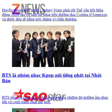
Huyền thoại trượt tuyết Lindsey Vonn phải rời Thế vận hội Mùa
đông 2026 sau cú ngã rất nặng trên đường đua Cortina d'Ampezzo
và được đưa đi bằng trực thăng vì chấn thương.
BTS là nhóm nhạc Kpop nổi tiếng nhất tại Nhật
Bản
BTS tiếp tục củng cố vị thế tại một trong những thị trường âm nhạc
lớn và cạnh tranh nhất thế giới.