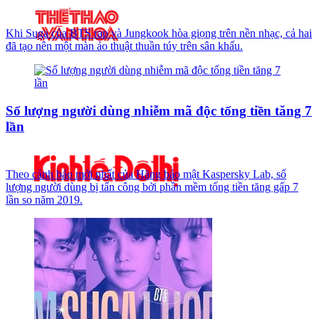
Khi Suga của BTS rap và Jungkook hòa giọng trên nền nhạc, cả hai
đã tạo nên một màn ảo thuật thuần túy trên sân khấu.
Số lượng người dùng nhiễm mã độc tống tiền tăng 7
lần
Theo cảnh báo mới nhất của Hãng bảo mật Kaspersky Lab, số
lượng người dùng bị tấn công bởi phần mềm tống tiền tăng gấp 7
lần so năm 2019.