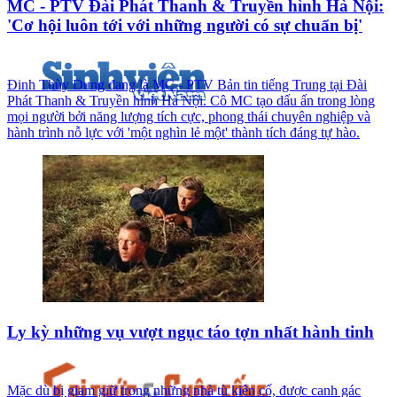
MC - PTV Đài Phát Thanh & Truyền hình Hà Nội:
'Cơ hội luôn tới với những người có sự chuẩn bị'
Đinh Thùy Dung đang là MC - PTV Bản tin tiếng Trung tại Đài
Phát Thanh & Truyền hình Hà Nội. Cô MC tạo dấu ấn trong lòng
mọi người bởi năng lượng tích cực, phong thái chuyên nghiệp và
hành trình nỗ lực với 'một nghìn lẻ một' thành tích đáng tự hào.
Ly kỳ những vụ vượt ngục táo tợn nhất hành tinh
Mặc dù bị giam giữ trong những nhà tù kiên cố, được canh gác