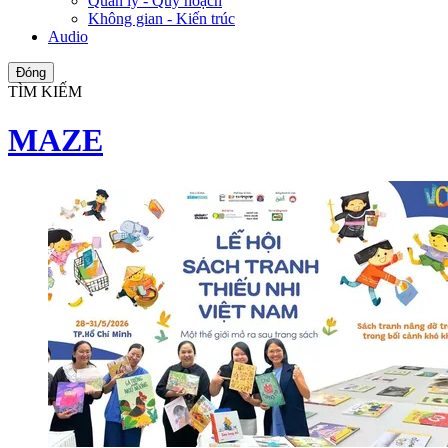
Quản lý - Quy hoạch
Không gian - Kiến trúc
Audio
Đóng
TÌM KIẾM
MAZE