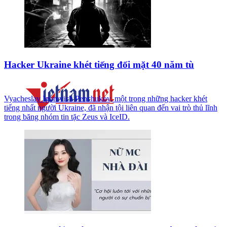
Hacker Ukraine khét tiếng đối mặt 40 năm tù
Vyacheslav Igorevich Penchukov, một trong những hacker khét
tiếng nhất người Ukraine, đã nhận tội liên quan đến vai trò thủ lĩnh
trong băng nhóm tin tặc Zeus và IceID.