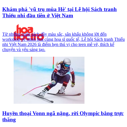
Khám phá 'vũ trụ mùa Hè' tại Lễ hội Sách tranh
Thiếu nhi đầu tiên ở Việt Nam
Từ những cuốn sách đầy màu sắc, sân khấu không lời đến
workshop vẽ minh họa cùng họa sĩ quốc tế, Lễ hội Sách tranh Thiếu
nhi Việt Nam 2026 là điểm hẹn thú vị cho teen mê vẽ, thích kể
chuyện và yêu sáng tạo.
Huyền thoại Vonn ngã nặng, rời Olympic bằng trực
thăng