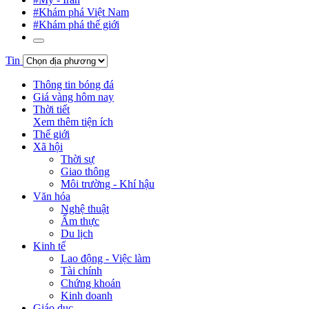
#Khám phá Việt Nam
#Khám phá thế giới
Tin
Thông tin bóng đá
Giá vàng hôm nay
Thời tiết
Xem thêm tiện ích
Thế giới
Xã hội
Thời sự
Giao thông
Môi trường - Khí hậu
Văn hóa
Nghệ thuật
Ẩm thực
Du lịch
Kinh tế
Lao động - Việc làm
Tài chính
Chứng khoán
Kinh doanh
Giáo dục