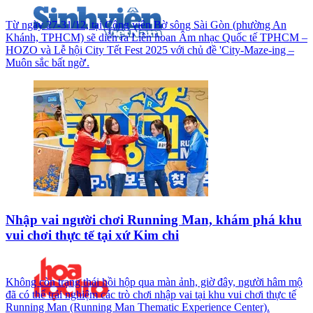
Từ ngày 27-31/12, tại Công viên Bờ sông Sài Gòn (phường An
Khánh, TPHCM) sẽ diễn ra Liên hoan Âm nhạc Quốc tế TPHCM –
HOZO và Lễ hội City Tết Fest 2025 với chủ đề 'City-Maze-ing –
Muôn sắc bất ngờ'.
Nhập vai người chơi Running Man, khám phá khu
vui chơi thực tế tại xứ Kim chi
Không còn trạng thái hồi hộp qua màn ảnh, giờ đây, người hâm mộ
đã có thể trải nghiệm các trò chơi nhập vai tại khu vui chơi thực tế
Running Man (Running Man Thematic Experience Center).