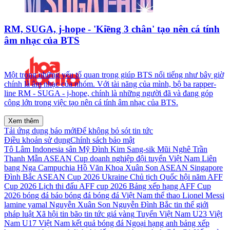
RM, SUGA, j-hope - 'Kiềng 3 chân' tạo nên cá tính
âm nhạc của BTS
Một trong những yếu tố quan trọng giúp BTS nổi tiếng như bây giờ
chính là âm nhạc của nhóm. Với tài năng của mình, bộ ba rapper-
line RM - SUGA - j-hope, chính là những người đã và đang góp
công lớn trong việc tạo nên cá tính âm nhạc của BTS.
Xem thêm
Tải ứng dụng báo mới
Để không bỏ sót tin tức
Điều khoản sử dụng
Chính sách bảo mật
Tô Lâm
Indonesia
sân Mỹ Đình
Kim Sang-sik
Mũi Nghê
Trần
Thanh Mẫn
ASEAN Cup
doanh nghiệp
đội tuyển Việt Nam
Liên
bang Nga
Campuchia
Hồ Văn Khoa
Xuân Son
ASEAN
Singapore
Đình Bắc
ASEAN Cup 2026
Ukraine
Chủ tịch Quốc hội
năm
AFF
Cup 2026
Lịch thi đấu AFF cup 2026
Bảng xếp hạng AFF Cup
2026
bóng đá
báo bóng đá
bóng đá Việt Nam
thể thao
Lionel Messi
lamine yamal
Nguyễn Xuân Son
Nguyễn Đình Bắc
tin thế giới
pháp luật
Xã hội
tin bão
tin tức
giá vàng
Tuyển Việt Nam
U23 Việt
Nam
U17 Việt Nam
kết quả bóng đá
Ngoại hạng anh
bảng xếp