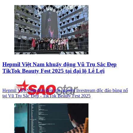
Hepmil Việt Nam khuấy động Vũ Trụ Sắc Đẹp
TikTok Beauty Fest 2025 tại đại lộ Lê Lợi
Hepmil Việt Nam đem đến trải nghiệm livestream độc đáo bùng nổ
tại Vũ Trụ Sắc Đẹp - TikTok Beauty Fest 2025