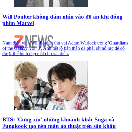
Will Poulter không dám nhìn vào đồ ăn khi đóng
phim Marvel
Nam diễn viên Will Poulter thủ vai Adam Warlock trong 'Guardians
of the Galaxy Vol. 3'. Anh tiết lộ bản thân đã phải rất nỗ lực để có
được thể hình đẹp mắt cho vai diễn.
BTS: 'Cưng xỉu' những khoảnh khắc Suga và
Jungkook tạo nên màn ảo thuật trên sân khấu