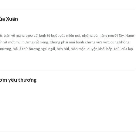
ùa Xuân
c tràn về mang theo cái lạnh tê buốt của miền núi, những bản làng người Tày, Nùng
vấn vít một mùi hương rất riêng. Không phải mùi bánh chưng vừa vớt, cũng không
 nương, mà là thứ hương ngai ngái, béo bùi, mằn mặn, quyện khói bếp: Mùi của lạp
ơm yêu thương