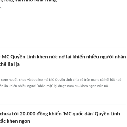
n, lòng vẫn nhớ Nha Trang
an
MC Quyền Linh khen nức nở lại khiến nhiều người nhăn
hê lia lịa
i cơm nguội, chao và dưa leo mà MC Quyền Linh chia sẻ trên mạng xã hội bất ngờ
Món ăn khiến nhiều người 'nhăn mặt' lại được nam MC khen ngon nức nở.
chưa tới 20.000 đồng khiến 'MC quốc dân' Quyền Linh
tắc khen ngon