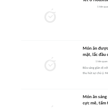
Tết ở Housto
1
liên qu
Món ăn được 
mặt, lắc đầu c
1
liên quan
Bữa sáng giản dị vớ
thu hút sự chú ý. 
Món ăn sáng 
cực mê, tấm 