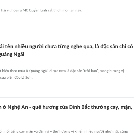
hải vị, hóa ra MC Quyền Linh rất thích món ăn này.
cái tên nhiều người chưa từng nghe qua, là đặc sản chỉ có
Quảng Ngãi
ất hiện theo mùa ở Quảng Ngãi, được xem là đặc sản 'trời ban', mang hương vị
 của biển đảo Lý Sơn.
n ở Nghệ An - quê hương của Đình Bắc thường cay, mặn,
n nổi tiếng cay, mặn và đậm vị – thứ hương vị khiến nhiều người nhớ mãi, cũng