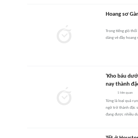
Hoang sơ Gà
Trong tiếng gió thổi
dáng vẻ đầy hoang 
'Kho báu dưới
nay thành đặ
1
liên quan
Từng là loại quả rụ
ngờ trở thành đặc s
đang được nhiều du 