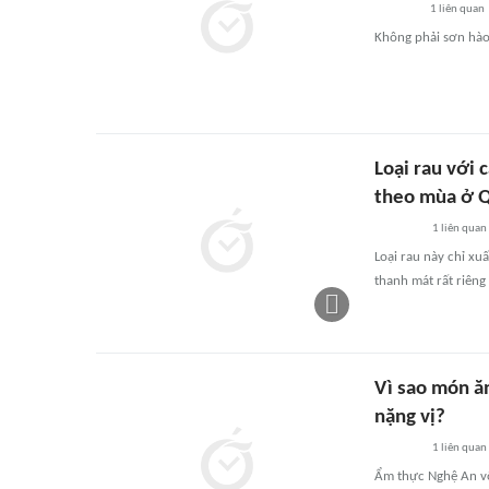
1
liên quan
Không phải sơn hào 
Loại rau với 
theo mùa ở 
1
liên quan
Loại rau này chỉ xu
thanh mát rất riêng
Vì sao món ă
nặng vị?
1
liên quan
Ẩm thực Nghệ An vố