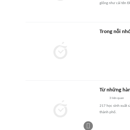
giống như cái tên 
Trong nỗi nh
Từ những hành
3
liên quan
217 học sinh xuất s
thành phố.