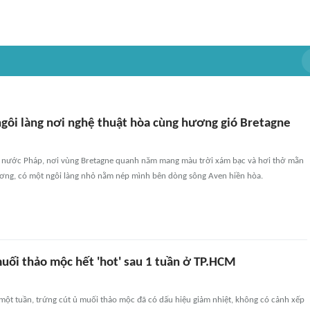
ngôi làng nơi nghệ thuật hòa cùng hương gió Bretagne
y nước Pháp, nơi vùng Bretagne quanh năm mang màu trời xám bạc và hơi thở mằn
ơng, có một ngôi làng nhỏ nằm nép mình bên dòng sông Aven hiền hòa.
muối thảo mộc hết 'hot' sau 1 tuần ở TP.HCM
 một tuần, trứng cút ủ muối thảo mộc đã có dấu hiệu giảm nhiệt, không có cảnh xếp