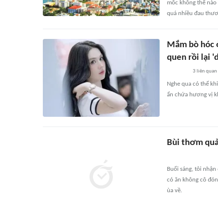
mốc không thể nào 
quá nhiều đau thươ
Mắm bò hóc ở
quen rồi lại 
3
liên quan
Nghe qua có thể khi
ẩn chứa hương vị kh
Bùi thơm qu
Buổi sáng, tôi nhận
có ăn không cô đón
ùa về.