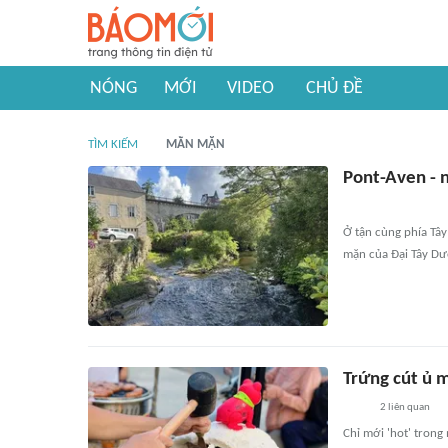
NÓNG
MỚI
VIDEO
CHỦ ĐỀ
TÌM KIẾM
MẰN MẶN
Pont-Aven - 
Ở tận cùng phía Tâ
mặn của Đại Tây Dư
Trứng cút ủ 
2
liên quan
Chỉ mới 'hot' trong