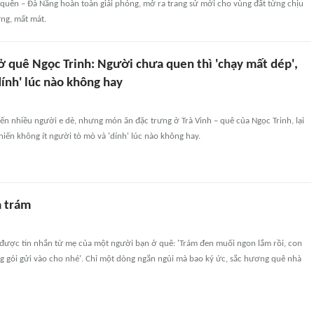
quên – Đà Nẵng hoàn toàn giải phóng, mở ra trang sử mới cho vùng đất từng chịu
ng, mất mát.
 quê Ngọc Trinh: Người chưa quen thì 'chạy mất dép',
'dính' lúc nào không hay
ến nhiều người e dè, nhưng món ăn đặc trưng ở Trà Vinh – quê của Ngọc Trinh, lại
iến không ít người tò mò và 'dính' lúc nào không hay.
ả trám
 được tin nhắn từ mẹ của một người bạn ở quê: 'Trám đen muối ngon lắm rồi, con
g gói gửi vào cho nhé'. Chỉ một dòng ngắn ngủi mà bao ký ức, sắc hương quê nhà