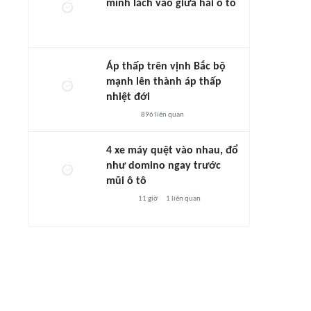
mình lách vào giữa hai ô tô
Áp thấp trên vịnh Bắc bộ
mạnh lên thành áp thấp
nhiệt đới
896
liên quan
4 xe máy quệt vào nhau, đổ
như domino ngay trước
mũi ô tô
11 giờ
1
liên quan