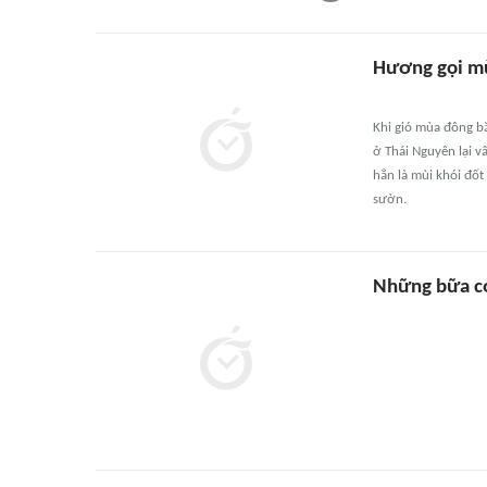
Hương gọi m
Khi gió mùa đông bắ
ở Thái Nguyên lại 
hẳn là mùi khói đốt
sườn.
Những bữa c