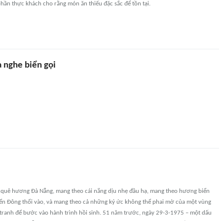
hần thực khách cho rằng món ăn thiếu đặc sắc để tồn tại.
 nghe biển gọi
ên quê hương Đà Nẵng, mang theo cái nắng dịu nhẹ đầu hạ, mang theo hương biển
ển Đông thổi vào, và mang theo cả những ký ức không thể phai mờ của một vùng
 tranh để bước vào hành trình hồi sinh. 51 năm trước, ngày 29-3-1975 – một dấu