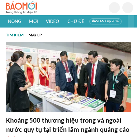
NÓNG
MỚI
VIDEO
CHỦ ĐỀ
#ASEAN Cup 2026
#Trí tuệ nhân tạo
#Mỹ - Iran
#Khám phá Việt Nam
TÌM KIẾM
MÁY ÉP
#Khám phá thế giới
Khoảng 500 thương hiệu trong và ngoài
nước quy tụ tại triển lãm ngành quảng cáo