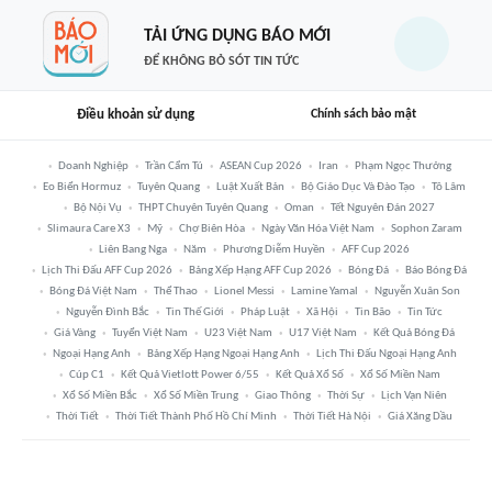
TẢI ỨNG DỤNG BÁO MỚI
ĐỂ KHÔNG BỎ SÓT TIN TỨC
Điều khoản sử dụng
Chính sách bảo mật
Doanh Nghiệp
Trần Cẩm Tú
ASEAN Cup 2026
Iran
Phạm Ngọc Thưởng
Eo Biển Hormuz
Tuyên Quang
Luật Xuất Bản
Bộ Giáo Dục Và Đào Tạo
Tô Lâm
Bộ Nội Vụ
THPT Chuyên Tuyên Quang
Oman
Tết Nguyên Đán 2027
Slimaura Care X3
Mỹ
Chợ Biên Hòa
Ngày Văn Hóa Việt Nam
Sophon Zaram
Liên Bang Nga
Năm
Phương Diễm Huyền
AFF Cup 2026
Lịch Thi Đấu AFF Cup 2026
Bảng Xếp Hạng AFF Cup 2026
Bóng Đá
Báo Bóng Đá
Bóng Đá Việt Nam
Thể Thao
Lionel Messi
Lamine Yamal
Nguyễn Xuân Son
Nguyễn Đình Bắc
Tin Thế Giới
Pháp Luật
Xã Hội
Tin Bão
Tin Tức
Giá Vàng
Tuyển Việt Nam
U23 Việt Nam
U17 Việt Nam
Kết Quả Bóng Đá
Ngoại Hạng Anh
Bảng Xếp Hạng Ngoại Hạng Anh
Lịch Thi Đấu Ngoại Hạng Anh
Cúp C1
Kết Quả Vietlott Power 6/55
Kết Quả Xổ Số
Xổ Số Miền Nam
Xổ Số Miền Bắc
Xổ Số Miền Trung
Giao Thông
Thời Sự
Lịch Vạn Niên
Thời Tiết
Thời Tiết Thành Phố Hồ Chí Minh
Thời Tiết Hà Nội
Giá Xăng Dầu