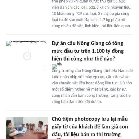
trái phép vũ khí quân dụng; thu giữ 55.628
viên đạn chì các loại, 532,8 kg chì nguyên liệu,
10 khẩu súng PCP các loại, 3 máy ép gia công
loại to để sản xuất đạn chì, 1,7 kg pháo nổ
cùng nhiều đồ vật, linh kiện, tài liệu liên quan.
Dự án cầu Nông Giang có tổng
mức đầu tư trên 1.100 tỷ đồng
hiện thi công như thế nào?
Công trường cầu Nông Giang (tỉnh Hà Nam cũ)
luôn nhộn nhịp với máy ép cọc, cần cẩu và xe
vận chuyển vật liệu hoạt động liên tục. Dù còn
một số điểm nghẽn về mặt bằng, các kỹ sư,
công nhân vẫn bám công trường, tăng tốc thi
công bảo đảm tiến độ dự án.
Chủ tiệm photocopy lưu lại mẫu
giấy tờ của khách để làm giả con
dấu, tài liệu bán ra thị trường