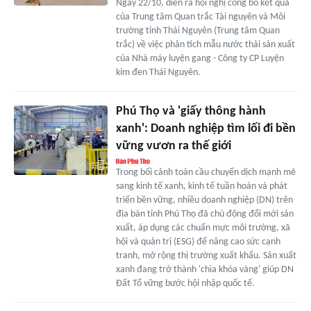
Ngày 22/10, diễn ra hội nghị công bố kết quả
của Trung tâm Quan trắc Tài nguyên và Môi
trường tỉnh Thái Nguyên (Trung tâm Quan
trắc) về việc phân tích mẫu nước thải sản xuất
của Nhà máy luyện gang - Công ty CP Luyện
kim đen Thái Nguyên.
Phú Thọ và 'giấy thông hành
xanh': Doanh nghiệp tìm lối đi bền
vững vươn ra thế giới
Trong bối cảnh toàn cầu chuyển dịch mạnh mẽ
sang kinh tế xanh, kinh tế tuần hoàn và phát
triển bền vững, nhiều doanh nghiệp (DN) trên
địa bàn tỉnh Phú Thọ đã chủ động đổi mới sản
xuất, áp dụng các chuẩn mực môi trường, xã
hội và quản trị (ESG) để nâng cao sức cạnh
tranh, mở rộng thị trường xuất khẩu. Sản xuất
xanh đang trở thành 'chìa khóa vàng' giúp DN
Đất Tổ vững bước hội nhập quốc tế.