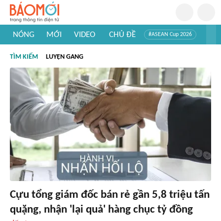
NÓNG
MỚI
VIDEO
CHỦ ĐỀ
#ASEAN Cup 2026
#Trí tuệ nhân tạo
#Mỹ - Iran
#Khám phá Việt Nam
TÌM KIẾM
LUYỆN GANG
#Khám phá thế giới
Cựu tổng giám đốc bán rẻ gần 5,8 triệu tấn
quặng, nhận 'lại quả' hàng chục tỷ đồng