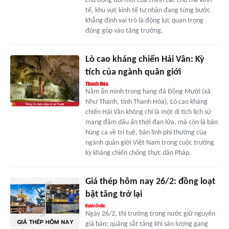
chủ động đổi mới của chính các chủ thể kinh
tế, khu vực kinh tế tư nhân đang từng bước
khẳng định vai trò là động lực quan trọng
đóng góp vào tăng trưởng.
Lò cao kháng chiến Hải Vân: Kỳ
tích của ngành quân giới
Nằm ẩn mình trong hang đá Đồng Mười (xã
Như Thanh, tỉnh Thanh Hóa), Lò cao kháng
chiến Hải Vân không chỉ là một di tích lịch sử
mang đậm dấu ấn thời đạn lửa, mà còn là bản
hùng ca về trí tuệ, bản lĩnh phi thường của
ngành quân giới Việt Nam trong cuộc trường
kỳ kháng chiến chống thực dân Pháp.
Giá thép hôm nay 26/2: đồng loạt
bật tăng trở lại
Ngày 26/2, thị trường trong nước giữ nguyên
giá bán; quặng sắt tăng khi sản lượng gang