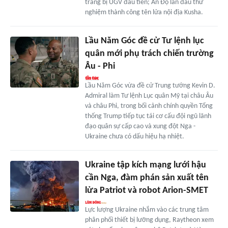
trang bị UGV đầu tiên; Ấn Độ lần đầu thử
nghiệm thành công tên lửa nội địa Kusha.
Lầu Năm Góc đề cử Tư lệnh lục
quân mới phụ trách chiến trường
Âu - Phi
Lầu Năm Góc vừa đề cử Trung tướng Kevin D.
Admiral làm Tư lệnh Lục quân Mỹ tại châu Âu
và châu Phi, trong bối cảnh chính quyền Tổng
thống Trump tiếp tục tái cơ cấu đội ngũ lãnh
đạo quân sự cấp cao và xung đột Nga -
Ukraine chưa có dấu hiệu hạ nhiệt.
Ukraine tập kích mạng lưới hậu
cần Nga, đàm phán sản xuất tên
lửa Patriot và robot Arion-SMET
Lực lượng Ukraine nhắm vào các trung tâm
phân phối thiết bị lưỡng dụng, Raytheon xem