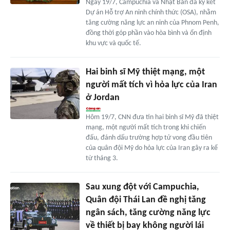
Ngày 19/7, Campuchia và Nhật Bản đã ký kết
Dự án Hỗ trợ An ninh chính thức (OSA), nhằm
tăng cường năng lực an ninh của Phnom Penh,
đồng thời góp phần vào hòa bình và ổn định
khu vực và quốc tế.
Hai binh sĩ Mỹ thiệt mạng, một
người mất tích vì hỏa lực của Iran
ở Jordan
Hôm 19/7, CNN đưa tin hai binh sĩ Mỹ đã thiệt
mạng, một người mất tích trong khi chiến
đấu, đánh dấu trường hợp tử vong đầu tiên
của quân đội Mỹ do hỏa lực của Iran gây ra kể
từ tháng 3.
Sau xung đột với Campuchia,
Quân đội Thái Lan đề nghị tăng
ngân sách, tăng cường năng lực
về thiết bị bay không người lái