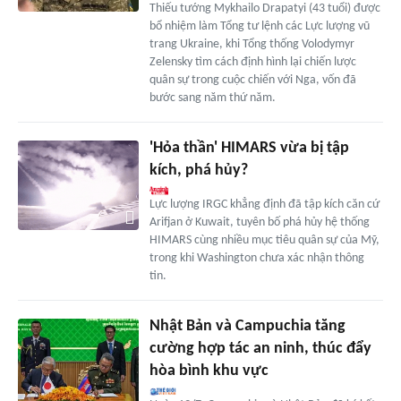
Thiếu tướng Mykhailo Drapatyi (43 tuổi) được
bổ nhiệm làm Tổng tư lệnh các Lực lượng vũ
trang Ukraine, khi Tổng thống Volodymyr
Zelensky tìm cách định hình lại chiến lược
quân sự trong cuộc chiến với Nga, vốn đã
bước sang năm thứ năm.
'Hỏa thần' HIMARS vừa bị tập
kích, phá hủy?
Lực lượng IRGC khẳng định đã tập kích căn cứ
Arifjan ở Kuwait, tuyên bố phá hủy hệ thống
HIMARS cùng nhiều mục tiêu quân sự của Mỹ,
trong khi Washington chưa xác nhận thông
tin.
Nhật Bản và Campuchia tăng
cường hợp tác an ninh, thúc đẩy
hòa bình khu vực