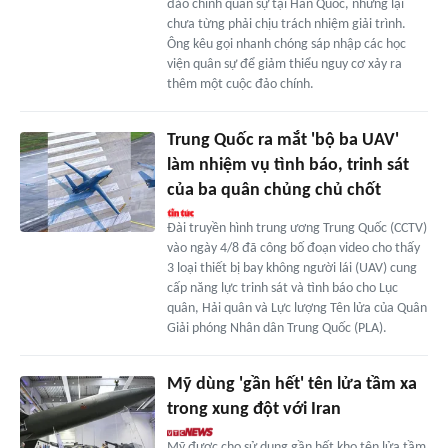
đảo chính quân sự tại Hàn Quốc, nhưng lại
chưa từng phải chịu trách nhiệm giải trình.
Ông kêu gọi nhanh chóng sáp nhập các học
viện quân sự để giảm thiểu nguy cơ xảy ra
thêm một cuộc đảo chính.
Trung Quốc ra mắt 'bộ ba UAV'
làm nhiệm vụ tình báo, trinh sát
của ba quân chủng chủ chốt
Đài truyền hình trung ương Trung Quốc (CCTV)
vào ngày 4/8 đã công bố đoạn video cho thấy
3 loại thiết bị bay không người lái (UAV) cung
cấp năng lực trinh sát và tình báo cho Lục
quân, Hải quân và Lực lượng Tên lửa của Quân
Giải phóng Nhân dân Trung Quốc (PLA).
Mỹ dùng 'gần hết' tên lửa tầm xa
trong xung đột với Iran
Mỹ được cho sử dụng gần hết kho tên lửa tầm