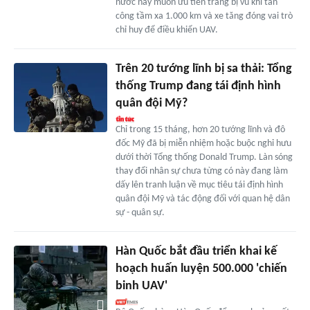
nước này muốn ưu tiên trang bị vũ khí tấn
công tầm xa 1.000 km và xe tăng đóng vai trò
chỉ huy để điều khiển UAV.
Trên 20 tướng lĩnh bị sa thải: Tổng
thống Trump đang tái định hình
quân đội Mỹ?
Chỉ trong 15 tháng, hơn 20 tướng lĩnh và đô
đốc Mỹ đã bị miễn nhiệm hoặc buộc nghỉ hưu
dưới thời Tổng thống Donald Trump. Làn sóng
thay đổi nhân sự chưa từng có này đang làm
dấy lên tranh luận về mục tiêu tái định hình
quân đội Mỹ và tác động đối với quan hệ dân
sự - quân sự.
Hàn Quốc bắt đầu triển khai kế
hoạch huấn luyện 500.000 'chiến
binh UAV'