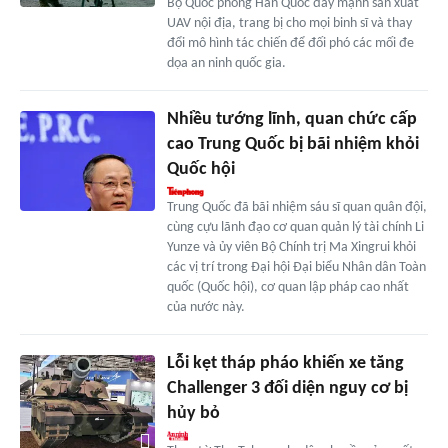
Bộ Quốc phòng Hàn Quốc đẩy mạnh sản xuất
UAV nội địa, trang bị cho mọi binh sĩ và thay
đổi mô hình tác chiến để đối phó các mối đe
dọa an ninh quốc gia.
Nhiều tướng lĩnh, quan chức cấp
cao Trung Quốc bị bãi nhiệm khỏi
Quốc hội
Trung Quốc đã bãi nhiệm sáu sĩ quan quân đội,
cùng cựu lãnh đạo cơ quan quản lý tài chính Li
Yunze và ủy viên Bộ Chính trị Ma Xingrui khỏi
các vị trí trong Đại hội Đại biểu Nhân dân Toàn
quốc (Quốc hội), cơ quan lập pháp cao nhất
của nước này.
Lỗi kẹt tháp pháo khiến xe tăng
Challenger 3 đối diện nguy cơ bị
hủy bỏ