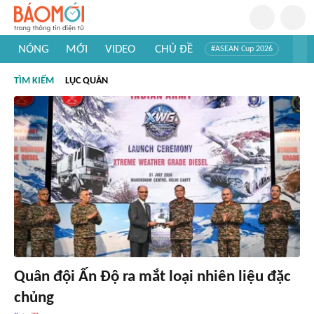
NÓNG
MỚI
VIDEO
CHỦ ĐỀ
#ASEAN Cup 2026
#Tuyển sinh đại học 2026
#Trí tuệ nhân tạo
#Mỹ - Iran
TÌM KIẾM
LỤC QUÂN
#Khám phá Việt Nam
#Khám phá thế giới
Quân đội Ấn Độ ra mắt loại nhiên liệu đặc
chủng