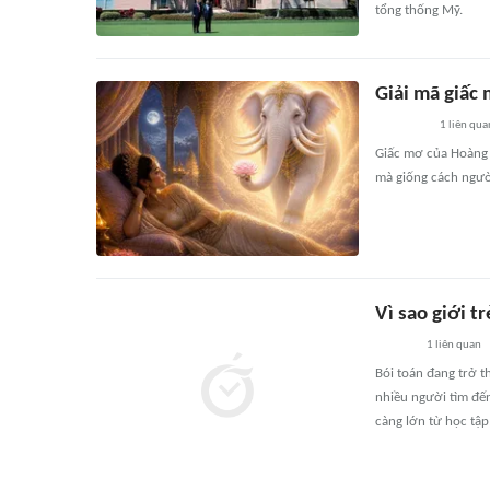
tổng thống Mỹ.
Giải mã giấc
1
liên qua
Giấc mơ của Hoàng h
mà giống cách ngườ
Vì sao giới t
1
liên quan
Bói toán đang trở th
nhiều người tìm đến
càng lớn từ học tập