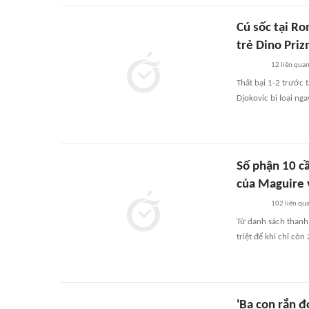
Cú sốc tại R
trẻ Dino Priz
12
liên qua
Thất bại 1-2 trước 
Djokovic bị loại nga
Số phận 10 c
của Maguire 
102
liên qu
Từ danh sách thanh
triệt để khi chỉ còn
'Ba con rắn đ