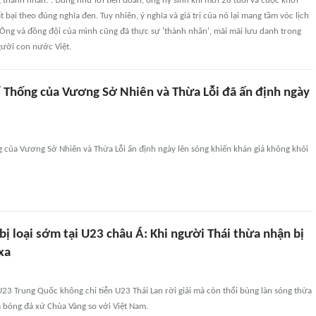
 thành nhân!'. Đúng như lời tiên đoán, ông hy sinh khi mới 28 tuổi và cuộc khởi
 bại theo đúng nghĩa đen. Tuy nhiên, ý nghĩa và giá trị của nó lại mang tầm vóc lịch
 Ông và đồng đội của mình cũng đã thực sự 'thành nhân', mãi mãi lưu danh trong
ười con nước Việt.
 Thống của Vương Sở Nhiên và Thừa Lỗi đã ấn định ngày
 của Vương Sở Nhiên và Thừa Lỗi ấn định ngày lên sóng khiến khán giả không khỏi
bị loại sớm tại U23 châu Á: Khi người Thái thừa nhận bị
xa
U23 Trung Quốc không chỉ tiễn U23 Thái Lan rời giải mà còn thổi bùng làn sóng thừa
 bóng đá xứ Chùa Vàng so với Việt Nam.