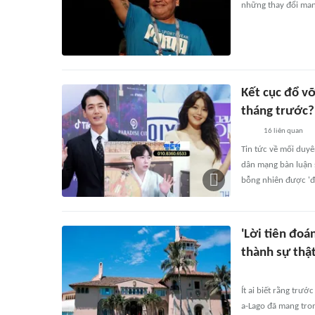
những thay đổi man
Kết cục đổ v
tháng trước?
16
liên quan
Tin tức về mối duy
dân mạng bàn luận s
bỗng nhiên được 'đà
'Lời tiên đoá
thành sự thậ
Ít ai biết rằng trư
a-Lago đã mang tro