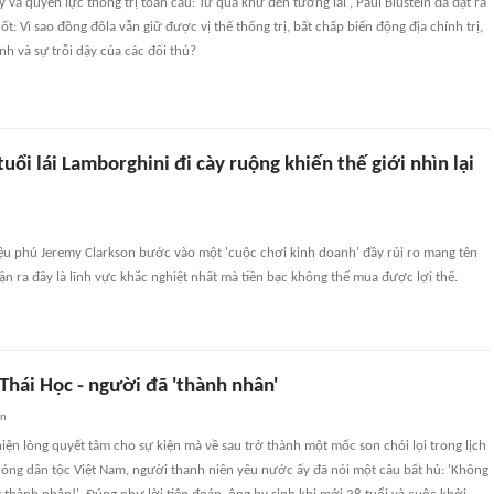
 và quyền lực thống trị toàn cầu: Từ quá khứ đến tương lai', Paul Blustein đã đặt ra
t: Vì sao đồng đôla vẫn giữ được vị thế thống trị, bất chấp biến động địa chính trị,
nh và sự trỗi dậy của các đối thủ?
tuổi lái Lamborghini đi cày ruộng khiến thế giới nhìn lại
iệu phú Jeremy Clarkson bước vào một 'cuộc chơi kinh doanh' đầy rủi ro mang tên
ận ra đây là lĩnh vực khắc nghiệt nhất mà tiền bạc không thể mua được lợi thế.
hái Học - người đã 'thành nhân'
an
iện lòng quyết tâm cho sự kiện mà về sau trở thành một mốc son chói lọi trong lịch
hóng dân tộc Việt Nam, người thanh niên yêu nước ấy đã nói một câu bất hủ: 'Không