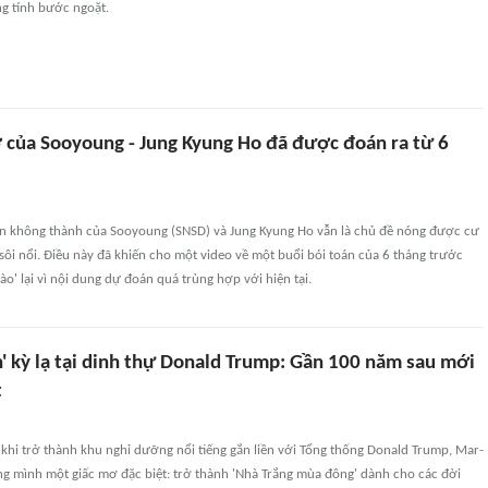
g tính bước ngoặt.
ỡ của Sooyoung - Jung Kyung Ho đã được đoán ra từ 6
ên không thành của Sooyoung (SNSD) và Jung Kyung Ho vẫn là chủ đề nóng được cư
ôi nổi. Điều này đã khiến cho một video về một buổi bói toán của 6 tháng trước
o' lại vì nội dung dự đoán quá trùng hợp với hiện tại.
n' kỳ lạ tại dinh thự Donald Trump: Gần 100 năm sau mới
t
ớc khi trở thành khu nghỉ dưỡng nổi tiếng gắn liền với Tổng thống Donald Trump, Mar-
ng mình một giấc mơ đặc biệt: trở thành 'Nhà Trắng mùa đông' dành cho các đời