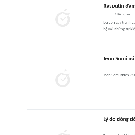
Rasputin đan
1
liên quan
Dù còn gây tranh cãi
hệ với những sự kiệ
Jeon Somi nó
Jeon Somi khiến khá
Lý do đồng đô