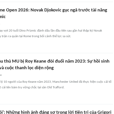
ome Open 2026: Novak Djokovic gục ngã trước tài năng
mic
n
tay vợt 20 tuổi Dino Prizmic đánh dấu lần đầu tiên sau gần hai thập kỷ Novak
y trận ra quân tại Rome trong bối cảnh thể lực sa sút.
ầu thủ MU bị Roy Keane đòi đuổi năm 2023: Sự hồi sinh
và cuộc thanh lọc diện rộng
an
 lý 10 người của Roy Keane năm 2023, Manchester United đã thực hiện cuộc cải tổ
 2 cái tên bám trụ vững chắc tại sân Old Trafford.
ói': Những hình ảnh đáng sợ trong lời tiên tri của Grigori