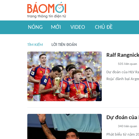
NÓNG
MỚI
VIDEO
CHỦ ĐỀ
TÌM KIẾM
LỜI TIÊN ĐOÁN
Ralf Rangnic
505
liên quan
Dự đoán của HLV Ral
Roja' đánh bại Arg
Dự đoán của 
340
liên quan
Phát biểu từ năm 2