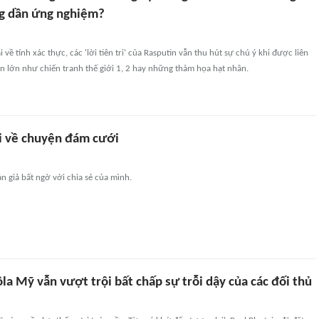
g dần ứng nghiệm?
 về tính xác thực, các 'lời tiên tri' của Rasputin vẫn thu hút sự chú ý khi được liên
n lớn như chiến tranh thế giới 1, 2 hay những thảm họa hạt nhân.
i về chuyện đám cưới
n giả bất ngờ với chia sẻ của mình.
la Mỹ vẫn vượt trội bất chấp sự trỗi dậy của các đối thủ