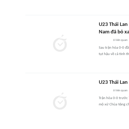
U23 Thái Lan
Nam đã bỏ x
6
liên quan
Sau trận hòa 0-0 đ
tụt hậu về cả tinh t
U23 Thái Lan
6
liên quan
Trận hòa 0-0 trước
mộ xứ Chùa Vàng ch