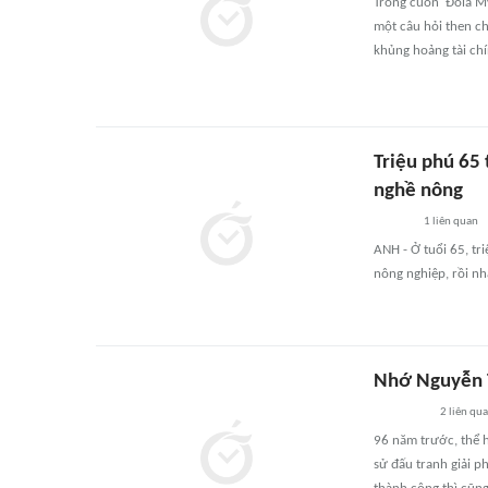
Trong cuốn 'Đôla Mỹ
một câu hỏi then chố
khủng hoảng tài chí
Triệu phú 65 
nghề nông
1
liên quan
ANH - Ở tuổi 65, tr
nông nghiệp, rồi nh
Nhớ Nguyễn T
2
liên qu
96 năm trước, thể h
sử đấu tranh giải p