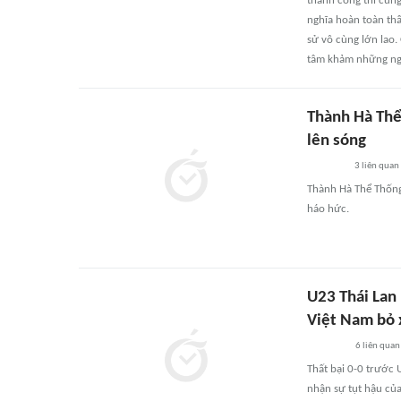
thành công thì cũng
nghĩa hoàn toàn thất
sử vô cùng lớn lao.
tâm khảm những ng
Thành Hà Thể
lên sóng
3
liên quan
Thành Hà Thể Thống
háo hức.
U23 Thái Lan 
Việt Nam bỏ 
6
liên quan
Thất bại 0-0 trước 
nhận sự tụt hậu của