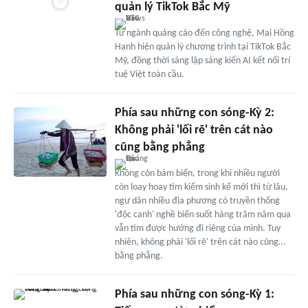
quản lý TikTok Bắc Mỹ
Từ ngành quảng cáo đến công nghệ, Mai Hồng
Hạnh hiện quản lý chương trình tại TikTok Bắc
Mỹ, đồng thời sáng lập sáng kiến AI kết nối trí
tuệ Việt toàn cầu.
Phía sau những con sóng-Kỳ 2:
Không phải 'lối rẽ' trên cát nào
cũng bằng phẳng
Không còn bám biển, trong khi nhiều người
còn loay hoay tìm kiếm sinh kế mới thì từ lâu,
ngư dân nhiều địa phương có truyền thống
'độc canh' nghề biển suốt hàng trăm năm qua
vẫn tìm được hướng đi riêng của mình. Tuy
nhiên, không phải 'lối rẽ' trên cát nào cũng…
bằng phẳng.
Phía sau những con sóng-Kỳ 1: