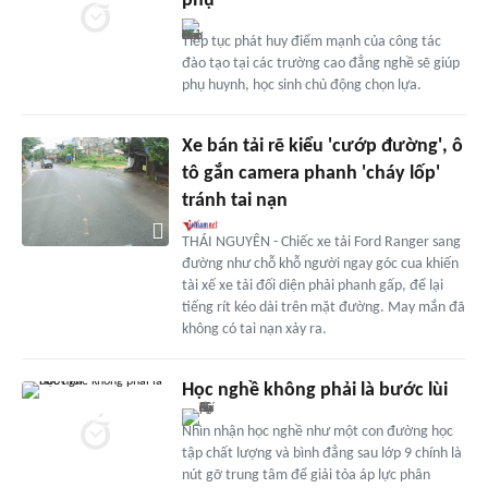
phụ
Tiếp tục phát huy điểm mạnh của công tác
đào tạo tại các trường cao đẳng nghề sẽ giúp
phụ huynh, học sinh chủ động chọn lựa.
Xe bán tải rẽ kiểu 'cướp đường', ô
tô gắn camera phanh 'cháy lốp'
tránh tai nạn
THÁI NGUYÊN - Chiếc xe tải Ford Ranger sang
đường như chỗ khỗ người ngay góc cua khiến
tài xế xe tải đối diện phải phanh gấp, để lại
tiếng rít kéo dài trên mặt đường. May mắn đã
không có tai nạn xảy ra.
Học nghề không phải là bước lùi
Nhìn nhận học nghề như một con đường học
tập chất lượng và bình đẳng sau lớp 9 chính là
nút gỡ trung tâm để giải tỏa áp lực phân