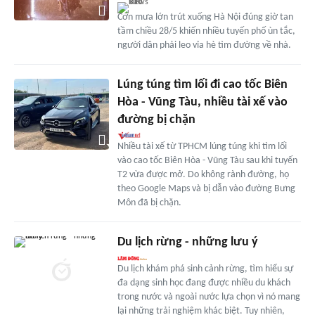
Cơn mưa lớn trút xuống Hà Nội đúng giờ tan
tầm chiều 28/5 khiến nhiều tuyến phố ùn tắc,
người dân phải leo vỉa hè tìm đường về nhà.
Lúng túng tìm lối đi cao tốc Biên
Hòa - Vũng Tàu, nhiều tài xế vào
đường bị chặn
Nhiều tài xế từ TPHCM lúng túng khi tìm lối
vào cao tốc Biên Hòa - Vũng Tàu sau khi tuyến
T2 vừa được mở. Do không rành đường, họ
theo Google Maps và bị dẫn vào đường Bưng
Môn đã bị chặn.
Du lịch rừng - những lưu ý
Du lịch khám phá sinh cảnh rừng, tìm hiểu sự
đa dạng sinh học đang được nhiều du khách
trong nước và ngoài nước lựa chọn vì nó mang
lại những trải nghiệm khác biệt. Tuy nhiên,