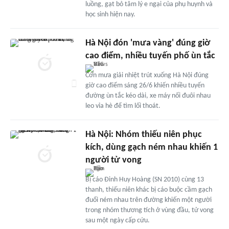
luồng, gạt bỏ tâm lý e ngại của phụ huynh và
học sinh hiện nay.
Hà Nội đón 'mưa vàng' đúng giờ
cao điểm, nhiều tuyến phố ùn tắc
Cơn mưa giải nhiệt trút xuống Hà Nội đúng
giờ cao điểm sáng 26/6 khiến nhiều tuyến
đường ùn tắc kéo dài, xe máy nối đuôi nhau
leo vỉa hè để tìm lối thoát.
Hà Nội: Nhóm thiếu niên phục
kích, dùng gạch ném nhau khiến 1
người tử vong
Bị cáo Đinh Huy Hoàng (SN 2010) cùng 13
thanh, thiếu niên khác bị cáo buộc cầm gạch
đuổi ném nhau trên đường khiến một người
trong nhóm thương tích ở vùng đầu, tử vong
sau một ngày cấp cứu.