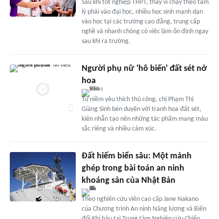
Sau khi tốt nghiệp THPT, thay vì chạy theo tâm
lý phải vào đại học, nhiều học sinh mạnh dạn
vào học tại các trường cao đẳng, trung cấp
nghề và nhanh chóng có việc làm ổn định ngay
sau khi ra trường.
Người phụ nữ 'hô biến' đất sét nở
hoa
Từ niềm yêu thích thủ công, chị Phạm Thị
Giáng Sinh bén duyên với tranh hoa đất sét,
kiên nhẫn tạo nên những tác phẩm mang màu
sắc riêng và nhiều cảm xúc.
Đất hiếm biển sâu: Một mảnh
ghép trong bài toán an ninh
khoáng sản của Nhật Bản
Theo nghiên cứu viên cao cấp Jane Nakano
của Chương trình An ninh Năng lượng và Biến
đổi Khí hậu tại Trung tâm Nghiên cứu Chiến