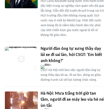
HLV Carlo Ancelotti đang bước trên hành trình
đặc biệt trong sự nghiệp cầm quân vốn đã quá
lẫy lừng: Dẫn dắt đội tuyển Brazil trong vai trò
HLV trưởng đầu tiên không mang quốc tịch
nước này ở một kỳ World Cup. Một đất nước
xem bóng đá là niềm kiêu hãnh dân tộc phải
cậy nhờ chiến lược gia nước ngoài là lối rẽ
không hề giản đơn.
Người đàn ông tự xưng thầy dạy
lái xe đi sai làn, hỏi CSGT: 'Em biết
anh không?'
CSGT Hà Nội mời làm việc người đàn ông tự
xưng thầy dạy lái xe, đi sai làn, dừng xe giữa
đường tranh cãi với lực lượng chức năng.
Hà Nội: Mưa trắng trời giờ tan
tầm, người đi xe máy leo vỉa hè né
ùn tắc