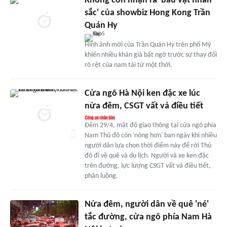
Không còn nhận ra 'báu vật nhan
sắc' của showbiz Hong Kong Trần
Quán Hy
Hình ảnh mới của Trần Quán Hy trên phố Mỹ
khiến nhiều khán giả bất ngờ trước sự thay đổi
rõ rệt của nam tài tử một thời.
Cửa ngõ Hà Nội ken đặc xe lúc
nửa đêm, CSGT vất vả điều tiết
Đêm 29/4, mật độ giao thông tại cửa ngõ phía
Nam Thủ đô còn 'nóng hơn' ban ngày khi nhiều
người dân lựa chọn thời điểm này để rời Thủ
đô đi về quê và du lịch. Người và xe ken đặc
trên đường, lực lượng CSGT vất vả điều tiết,
phân luồng.
Nửa đêm, người dân về quê 'né'
tắc đường, cửa ngõ phía Nam Hà