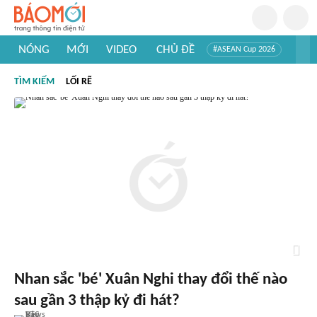
NÓNG
MỚI
VIDEO
CHỦ ĐỀ
#ASEAN Cup 2026
#Trí tuệ nhân tạo
#Mỹ - Iran
#Khám phá Việt Nam
TÌM KIẾM
LỐI RẼ
#Khám phá thế giới
Nhan sắc 'bé' Xuân Nghi thay đổi thế nào
sau gần 3 thập kỷ đi hát?