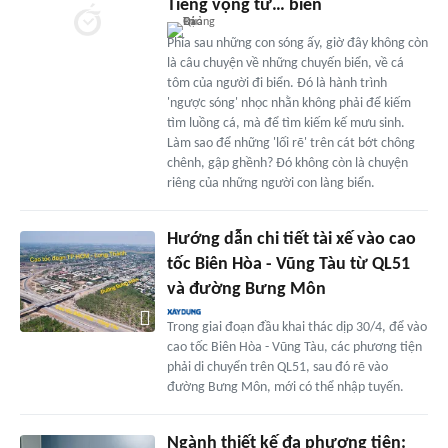
Tiếng vọng từ… biển
Phía sau những con sóng ấy, giờ đây không còn
là câu chuyện về những chuyến biển, về cá
tôm của người đi biển. Đó là hành trình
'ngược sóng' nhọc nhằn không phải để kiếm
tìm luồng cá, mà để tìm kiếm kế mưu sinh.
Làm sao để những 'lối rẽ' trên cát bớt chông
chênh, gập ghềnh? Đó không còn là chuyện
riêng của những người con làng biển.
Hướng dẫn chi tiết tài xế vào cao
tốc Biên Hòa - Vũng Tàu từ QL51
và đường Bưng Môn
Trong giai đoạn đầu khai thác dịp 30/4, để vào
cao tốc Biên Hòa - Vũng Tàu, các phương tiện
phải di chuyển trên QL51, sau đó rẽ vào
đường Bưng Môn, mới có thể nhập tuyến.
Ngành thiết kế đa phương tiện: