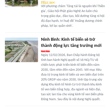
Với phương châm 'Tăng tài là nguyên khí Thiền
gia', Giáo hội Phật giáo Nghệ An luôn chú
trọng giáo dục, đào tạo, bồi dưỡng tăng ni hội
đủ đạo hạnh, trí huệ để 'Hoằng dương chính
pháp, lợi lạc quần sinh'.
Ninh Bình: Kinh tế biển sẽ trở
thành động lực tăng trưởng mới
Ngày 12/02/2026, Ban Chấp hành Đảng bộ
tỉnh ban hành Nghị quyết số 16-NQ/TU về
chiến lược phát triển kinh tế biển đến năm
2030, tầm nhìn đến năm 2045. Với mục tiêu
đưa tỷ trọng kinh tế biển và ven biển đạt trên
20% GRDP vào năm 2030, tỉnh tập trung xây
dựng Khu kinh tế Ninh Cơ trở thành khu kinh
tế ven biển tổng hợp, đa ngành và hiện đại,
tạo sức lan tỏa cho vùng kinh tế ven biển phía
Đông Nam. Sau đây là nội dung Nghị quyết.