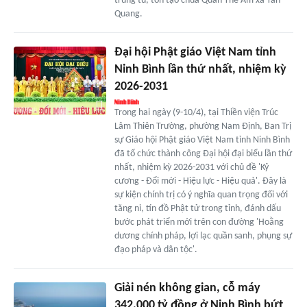
trùng tu, tôn tạo chùa Quán Thế Âm xã Tân
Quang.
Đại hội Phật giáo Việt Nam tỉnh
Ninh Bình lần thứ nhất, nhiệm kỳ
2026-2031
Trong hai ngày (9-10/4), tại Thiền viện Trúc
Lâm Thiên Trường, phường Nam Định, Ban Trị
sự Giáo hội Phật giáo Việt Nam tỉnh Ninh Bình
đã tổ chức thành công Đại hội đại biểu lần thứ
nhất, nhiệm kỳ 2026-2031 với chủ đề 'Kỷ
cương - Đổi mới - Hiệu lực - Hiệu quả'. Đây là
sự kiện chính trị có ý nghĩa quan trọng đối với
tăng ni, tín đồ Phật tử trong tỉnh, đánh dấu
bước phát triển mới trên con đường 'Hoằng
dương chính pháp, lợi lạc quần sanh, phụng sự
đạo pháp và dân tộc'.
Giải nén không gian, cỗ máy
342.000 tỷ đồng ở Ninh Bình bứt