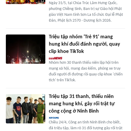
Ngày 31/5, tại Chùa Trúc Lâm Hưng Quốc,
phường Chiềng Sinh, Ban trị sự Giáo hội Phật
giáo Việt Nam tỉnh Sơn La tổ chức Đại lễ Phật
Đản, Phật lịch 2570 - Dương lịch 2026.
Triệu tập nhóm 'Trẻ 91' mang
hung khí đuổi đánh người, quay
clip khoe TikTok
Nhóm hơn 30 thanh thiếu niên lập hội trên
mạng xã hội, mang dao kiếm, phóng xe truy
đuổi người đi đường rồi quay clip khoe 'chiến
tích' trên TikTok.
Triệu tập 31 thanh, thiếu niên
mang hung khí, gây rối trật tự
công cộng ở Ninh Bình
Chiều 24/4, Công an tỉnh Ninh Bình cho biết,
đã triệu tập, làm rõ 31 đối tượng gây rối trật