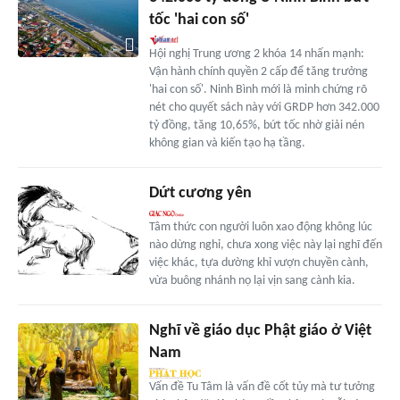
tốc 'hai con số'
Hội nghị Trung ương 2 khóa 14 nhấn mạnh:
Vận hành chính quyền 2 cấp để tăng trưởng
'hai con số'. Ninh Bình mới là minh chứng rõ
nét cho quyết sách này với GRDP hơn 342.000
tỷ đồng, tăng 10,65%, bứt tốc nhờ giải nén
không gian và kiến tạo hạ tầng.
Dứt cương yên
Tâm thức con người luôn xao động không lúc
nào dừng nghỉ, chưa xong việc này lại nghĩ đến
việc khác, tựa dường khỉ vượn chuyền cành,
vừa buông nhánh nọ lại vịn sang cành kia.
Nghĩ về giáo dục Phật giáo ở Việt
Nam
Vấn đề Tu Tâm là vấn đề cốt tủy mà tư tưởng