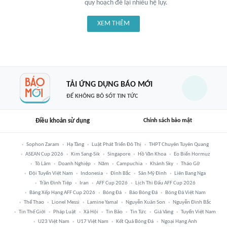
quy hoạch để lại nhiều hệ lụy.
XEM THÊM
TẢI ỨNG DỤNG BÁO MỚI
ĐỂ KHÔNG BỎ SÓT TIN TỨC
Điều khoản sử dụng
Chính sách bảo mật
Sophon Zaram
Hạ Tầng
Luật Phát Triển Đô Thị
THPT Chuyên Tuyên Quang
ASEAN Cup 2026
Kim Sang-Sik
Singapore
Hồ Văn Khoa
Eo Biển Hormuz
Tô Lâm
Doanh Nghiệp
Năm
Campuchia
Khánh Sky
Tháo Gỡ
Đội Tuyển Việt Nam
Indonesia
Đình Bắc
Sân Mỹ Đình
Liên Bang Nga
Trần Đình Tiệp
Iran
AFF Cup 2026
Lịch Thi Đấu AFF Cup 2026
Bảng Xếp Hạng AFF Cup 2026
Bóng Đá
Báo Bóng Đá
Bóng Đá Việt Nam
Thể Thao
Lionel Messi
Lamine Yamal
Nguyễn Xuân Son
Nguyễn Đình Bắc
Tin Thế Giới
Pháp Luật
Xã Hội
Tin Bão
Tin Tức
Giá Vàng
Tuyển Việt Nam
U23 Việt Nam
U17 Việt Nam
Kết Quả Bóng Đá
Ngoại Hạng Anh