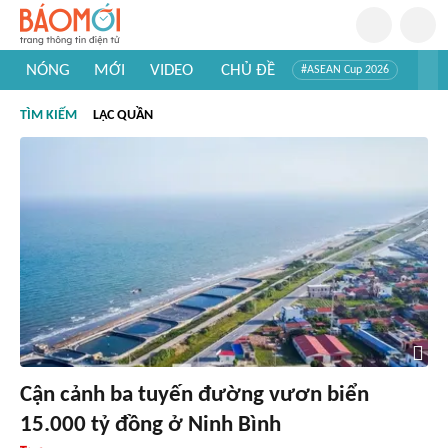
NÓNG
MỚI
VIDEO
CHỦ ĐỀ
#ASEAN Cup 2026
#Trí tuệ nhân tạo
#Mỹ - Iran
#Khám phá Việt Nam
TÌM KIẾM
LẠC QUẦN
#Khám phá thế giới
Cận cảnh ba tuyến đường vươn biển
15.000 tỷ đồng ở Ninh Bình