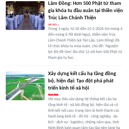
Lâm Đồng: Hơn 500 Phật tử tham
gia khóa tu đầu xuân tại thiền viện
Trúc Lâm Chánh Thiện
Trong 3 ngày, từ 20 đến 22-2-2026 (từ mùng 4
đến mùng 6 Tết Bính Ngọ), thiền viện Trúc
Lâm Chánh Thiện (xã Tân Lập, Lâm Đồng) đã
tổ chức khóa tu mùa xuân, chủ đề: 'Nguyện
lực Bồ-đề tâm' lần thứ 12 với hơn 500 Phật tử
tham gia tu học.
Xây dựng kết cấu hạ tầng đồng
bộ, hiện đại: Tạo đột phá phát
triển kinh tế-xã hội
Với mục tiêu xây dựng hệ thống kết cấu hạ
tầng kinh tế - xã hội đồng bộ, hiện đại và có
tính kết nối cao; trọng tâm là hình thành các
hành lang kinh tế - đô thị - công nghiệp - du
lịch - dịch vụ - logistics, những năm qua, tỉnh
Ninh Bình luôn quan tâm tạo lập nền tảng hạ