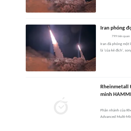
Iran phóng đ
799
liên quan
Iran đã phóng một l
là 'của kẻ địch', s
Rheinmetall 
minh HAMM
Phân nhánh của Rhe
Advanced Multi-Miss