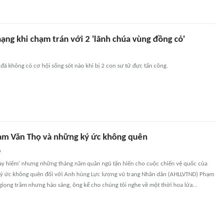
ạng khi chạm trán với 2 'lãnh chúa vùng đồng cỏ'
 đã không có cơ hội sống sót nào khi bị 2 con sư tử đực tấn công.
m Văn Thọ và những ký ức không quên
n
nay hiếm' nhưng những tháng năm quân ngũ tận hiến cho cuộc chiến vệ quốc của
 ký ức không quên đối với Anh hùng Lực lượng vũ trang Nhân dân (AHLLVTND) Phạm
giọng trầm nhưng hào sảng, ông kể cho chúng tôi nghe về một thời hoa lửa...