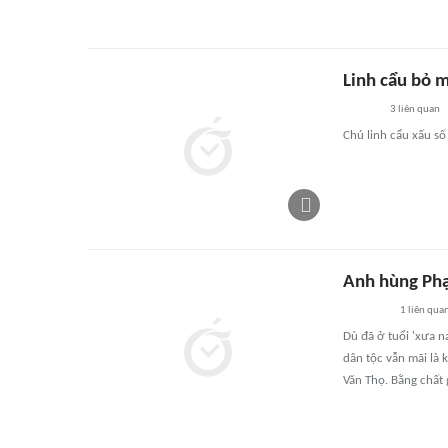
Linh cẩu bỏ m
3
liên quan
Chú linh cẩu xấu số
Anh hùng Phạ
1
liên qua
Dù đã ở tuổi 'xưa 
dân tộc vẫn mãi là
Văn Thọ. Bằng chất 