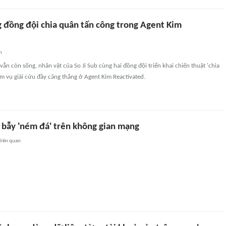
g đồng đội chia quân tấn công trong Agent Kim
n
 vẫn còn sống, nhân vật của So Ji Sub cùng hai đồng đội triển khai chiến thuật 'chia
m vụ giải cứu đầy căng thẳng ở Agent Kim Reactivated.
i bẫy 'ném đá' trên không gian mạng
liên quan