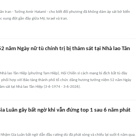
ân Iran - Tướng Amir Hatami - cho biết đối phương đã không dám áp sát bờ biển
 xung đột gần đây giữa Mỹ, Israel và Iran.
 năm Ngày nữ tù chính trị bị thảm sát tại Nhà lao Tân
ch Nhà lao Tân Hiệp (phường Tam Hiệp), Hội Chiến sĩ cách mạng bị địch bắt tù đày
 phối hợp với Bảo tàng thành phố tổ chức dâng hương tưởng niệm 52 năm Ngày
hảm sát tại Nhà lao Tân Hiệp (3-6-1974 - 3-6-2026).
a Luân gây bất ngờ khi vẫn đứng top 1 sau 6 năm phát
Nhậm Gia Luân bất ngờ dẫn đầu rating dù đã phát sóng và chiếu lại suốt 6 năm qua.