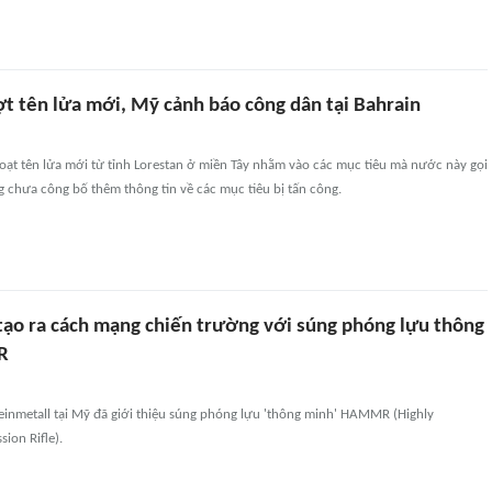
ợt tên lửa mới, Mỹ cảnh báo công dân tại Bahrain
oạt tên lửa mới từ tỉnh Lorestan ở miền Tây nhằm vào các mục tiêu mà nước này gọi
ong chưa công bố thêm thông tin về các mục tiêu bị tấn công.
tạo ra cách mạng chiến trường với súng phóng lựu thông
R
inmetall tại Mỹ đã giới thiệu súng phóng lựu 'thông minh' HAMMR (Highly
ion Rifle).