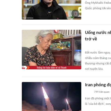
Ông Mykhailo Fedor
Quốc phòng Ukrain
Uống nước nh
trở về
Đất nước lâm nguy, 
nhiều năm tháng cuộ
thương nhưng rất đ
nơi tuyến lửa.
Iran phóng đ
799
liên quan
Iran đã phóng một l
là 'của kẻ địch', s