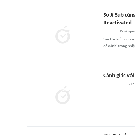
So Ji Sub cùn
Reactivated
15
liên qua
Sau khi biết con gái
để đánh' trong nhiệ
Cảnh giác vớ
242