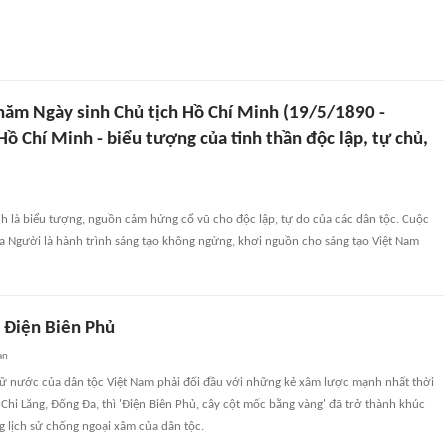
năm Ngày sinh Chủ tịch Hồ Chí Minh (19/5/1890 -
ồ Chí Minh - biểu tượng của tinh thần độc lập, tự chủ,
h là biểu tượng, nguồn cảm hứng cổ vũ cho độc lập, tự do của các dân tộc. Cuộc
a Người là hành trình sáng tạo không ngừng, khơi nguồn cho sáng tạo Việt Nam
a Điện Biên Phủ
an
giữ nước của dân tộc Việt Nam phải đối đầu với những kẻ xâm lược mạnh nhất thời
 Chi Lăng, Đống Đa, thì 'Điện Biên Phủ, cây cột mốc bằng vàng' đã trở thành khúc
ng lịch sử chống ngoại xâm của dân tộc.