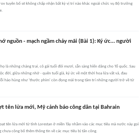
ov tuyên bố sẽ không chấp nhận bất kỳ vị trí nào khác ngoài chức vụ Bộ trưởng
e.
ớ nguồn - mạch ngầm chảy mãi (Bài 1): Ký ức... người
họ là những chàng trai, cô gái tuổi đôi mươi, sẵn sàng hiến dâng cho Tổ quốc. Sau
c đời, giữa những nhớ - quên tuổi già, ký ức về một thời hoa lửa vất vả, đau
ỗi hào hùng như 'thước phim' còn đọng mãi trong tâm trí những người trở về từ
ợt tên lửa mới, Mỹ cảnh báo công dân tại Bahrain
oạt tên lửa mới từ tỉnh Lorestan ở miền Tây nhằm vào các mục tiêu mà nước này gọi
ong chưa công bố thêm thông tin về các mục tiêu bị tấn công.