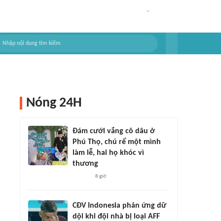
Nóng 24H
Đám cưới vắng cô dâu ở
Phú Thọ, chú rể một mình
làm lễ, hai họ khóc vì
thương
8 giờ
CĐV Indonesia phản ứng dữ
dội khi đội nhà bị loại AFF