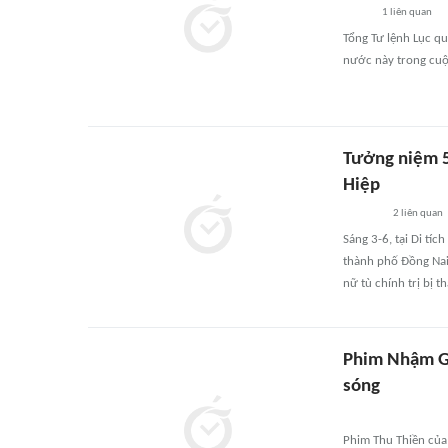
1
liên quan
Tổng Tư lệnh Lục qu
nước này trong cuộc
Tưởng niệm 52
Hiệp
2
liên quan
Sáng 3-6, tại Di tí
thành phố Đồng Nai
nữ tù chính trị bị t
Phim Nhậm Gi
sóng
Phim Thu Thiền của 