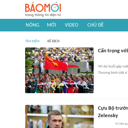
NÓNG
MỚI
VIDEO
CHỦ ĐỀ
TÌM KIẾM
KẺ ĐỊCH
Cẩn trọng vớ
Tới dự buổi gặp mặt
Thương binh-Liệt sĩ
Cựu Bộ trưởn
Zelensky
41
liên q