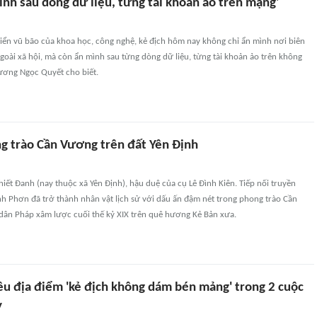
ình sau dòng dữ liệu, từng tài khoản ảo trên mạng'
riển vũ bão của khoa học, công nghệ, kẻ địch hôm nay không chỉ ẩn mình nơi biên
 ngoài xã hội, mà còn ẩn mình sau từng dòng dữ liệu, từng tài khoản ảo trên không
Lương Ngọc Quyết cho biết.
ng trào Cần Vương trên đất Yên Định
hiết Đanh (nay thuộc xã Yên Định), hậu duệ của cụ Lê Đình Kiên. Tiếp nối truyền
ình Phơn đã trở thành nhân vật lịch sử với dấu ấn đậm nét trong phong trào Cần
ân Pháp xâm lược cuối thế kỷ XIX trên quê hương Kẻ Bản xưa.
êu địa điểm 'kẻ địch không dám bén mảng' trong 2 cuộc
y