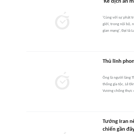
'Kẻ địch ẩn m
'Cùng với sự phát t
giới, trong nội bộ,
gian mạng', Đại tá 
Thủ lĩnh pho
Ông là người làng T
thống gia tộc, Lê Đ
Vương chống thực d
Tướng Iran n
chiến gần đâ