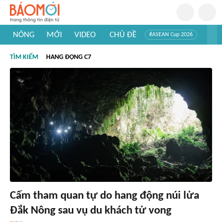
NÓNG
MỚI
VIDEO
CHỦ ĐỀ
#ASEAN Cup 2026
#Trí tuệ nhân tạo
#Mỹ - Iran
#Khám phá Việt Nam
TÌM KIẾM
HANG ĐỘNG C7
#Khám phá thế giới
Cấm tham quan tự do hang động núi lửa
Đắk Nông sau vụ du khách tử vong