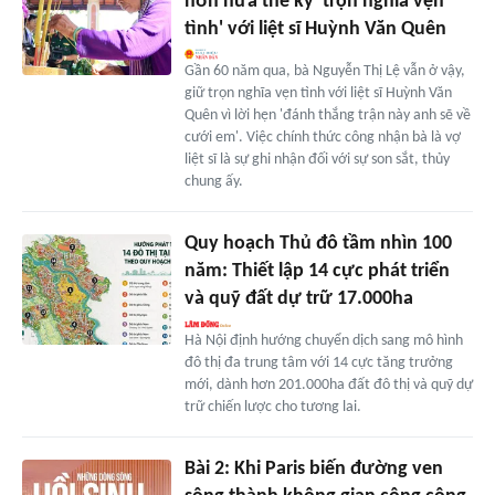
hơn nửa thế kỷ 'trọn nghĩa vẹn
tình' với liệt sĩ Huỳnh Văn Quên
Gần 60 năm qua, bà Nguyễn Thị Lệ vẫn ở vậy,
giữ trọn nghĩa vẹn tình với liệt sĩ Huỳnh Văn
Quên vì lời hẹn 'đánh thắng trận này anh sẽ về
cưới em'. Việc chính thức công nhận bà là vợ
liệt sĩ là sự ghi nhận đối với sự son sắt, thủy
chung ấy.
Quy hoạch Thủ đô tầm nhìn 100
năm: Thiết lập 14 cực phát triển
và quỹ đất dự trữ 17.000ha
Hà Nội định hướng chuyển dịch sang mô hình
đô thị đa trung tâm với 14 cực tăng trưởng
mới, dành hơn 201.000ha đất đô thị và quỹ dự
trữ chiến lược cho tương lai.
Bài 2: Khi Paris biến đường ven