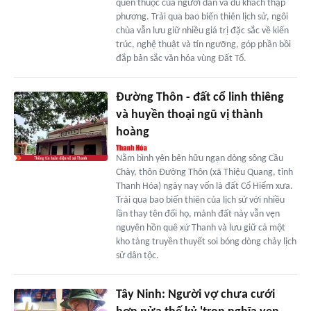
quen thuộc của người dân và du khách thập
phương. Trải qua bao biến thiên lịch sử, ngôi
chùa vẫn lưu giữ nhiều giá trị đặc sắc về kiến
trúc, nghệ thuật và tín ngưỡng, góp phần bồi
đắp bản sắc văn hóa vùng Đất Tổ.
Đường Thôn - đất cổ linh thiêng
và huyền thoại ngũ vị thành
hoàng
Nằm bình yên bên hữu ngạn dòng sông Cầu
Chày, thôn Đường Thôn (xã Thiệu Quang, tỉnh
Thanh Hóa) ngày nay vốn là đất Cổ Hiểm xưa.
Trải qua bao biến thiên của lịch sử với nhiều
lần thay tên đổi họ, mảnh đất này vẫn vẹn
nguyên hồn quê xứ Thanh và lưu giữ cả một
kho tàng truyền thuyết soi bóng dòng chảy lịch
sử dân tộc.
Tây Ninh: Người vợ chưa cưới