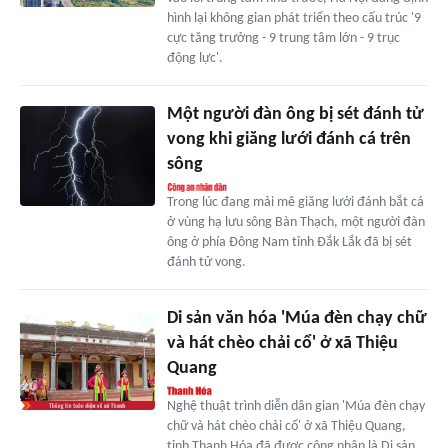
hình lại không gian phát triển theo cấu trúc '9
cực tăng trưởng - 9 trung tâm lớn - 9 trục
động lực'.
Một người đàn ông bị sét đánh tử
vong khi giăng lưới đánh cá trên
sông
Trong lúc đang mải mê giăng lưới đánh bắt cá
ở vùng hạ lưu sông Bàn Thạch, một người đàn
ông ở phía Đông Nam tỉnh Đắk Lắk đã bị sét
đánh tử vong.
Di sản văn hóa 'Múa đèn chạy chữ
và hát chèo chải cổ' ở xã Thiệu
Quang
Nghệ thuật trình diễn dân gian 'Múa đèn chạy
chữ và hát chèo chải cổ' ở xã Thiệu Quang,
tỉnh Thanh Hóa đã được công nhận là Di sản