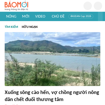
NÓNG
MỚI
VIDEO
CHỦ ĐỀ
#ASEAN Cup 2026
#Trí tuệ nhân tạo
#Mỹ - Iran
#Khám phá Việt Nam
TÌM KIẾM
HỮU NGẠN
#Khám phá thế giới
Xuống sông cào hến, vợ chồng người nông
dân chết đuối thương tâm