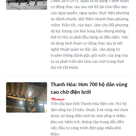
Chiều 26-4-1975, quân ta sử dụng 5 binh đoàn
cơ động thọc sâu vào nội đô Sài Gòn-đầu não
của ngụy quyền, ngụy quân, thực hiện phương
án đánh nhanh, dứt điểm nhanh theo phương
châm 'thần tốc, táo bạo', làm cho đối phương
dù lực lượng còn khá hùng hậu nhưng không
thể tử thủ và phải đầu hàng vô điều kiện. Việc
sử dụng binh đoàn cơ động thọc sâu là nét
nghệ thuật quân sự đặc sắc, vận dụng từ
truyền thống đánh giặc giữ nước của ông cha
ta và phát triển lên tầm cao mới trong thời
đại Hồ Chí Minh.
Thanh Hóa: Hơn 700 hộ dân vùng
cao chờ điện lưới
Trên địa bàn tỉnh Thanh Hóa hiện còn 761 hộ
dân sống tại 23 bản, thuộc 9 xã vùng núi chưa
được sử dụng điện lưới do sinh sống ở nhiều
khu vực hiểm trở, không tập trung dẫn đến
việc đầu tư công trình điện gặp nhiều khó
khăn.