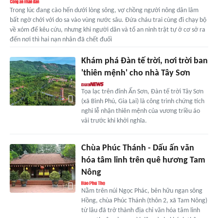
Trong lúc đang cào hến dưới lòng sông, vợ chồng người nông dân lâm
bất ngờ chới với do sa vào vùng nước sâu. Đứa cháu trai cùng đi chạy bộ
về xóm để kêu cứu, nhưng khi người dân và tổ an ninh trật tự ở cơ sở ra
đến nơi thì hai nạn nhân đã chết đuối
Khám phá Đàn tế trời, nơi trời ban
'thiên mệnh' cho nhà Tây Sơn
Tọa lạc trên đỉnh Ấn Sơn, Đàn tế trời Tây Sơn
(xã Bình Phú, Gia Lai) là công trình chứng tích
nghi lễ nhận thiên mệnh của vương triều áo
vải trước khi khởi nghĩa.
Chùa Phúc Thánh - Dấu ấn văn
hóa tâm linh trên quê hương Tam
Nông
Nằm trên núi Ngọc Phác, bên hữu ngạn sông
Hồng, chùa Phúc Thánh (thôn 2, xã Tam Nông)
từ lâu đã trở thành địa chỉ văn hóa tâm linh