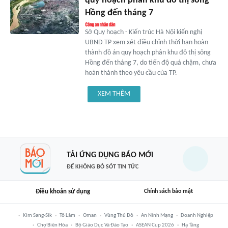
quy hoạch phân khu đô thị sông
Hồng đến tháng 7
Sở Quy hoạch - Kiến trúc Hà Nội kiến nghị
UBND TP xem xét điều chỉnh thời hạn hoàn
thành đồ án quy hoạch phân khu đô thị sông
Hồng đến tháng 7, do tiến độ quá chậm, chưa
hoàn thành theo yêu cầu của TP.
XEM THÊM
TẢI ỨNG DỤNG BÁO MỚI
ĐỂ KHÔNG BỎ SÓT TIN TỨC
Điều khoản sử dụng
Chính sách bảo mật
Kim Sang-Sik
Tô Lâm
Oman
Vùng Thủ Đô
An Ninh Mạng
Doanh Nghiệp
Chợ Biên Hòa
Bộ Giáo Dục Và Đào Tạo
ASEAN Cup 2026
Hạ Tầng