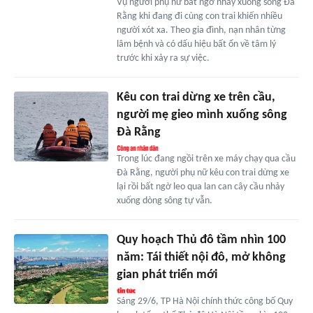
Vụ người phụ nữ bất ngờ nhảy xuống sông Đà
Rằng khi đang đi cùng con trai khiến nhiều
người xót xa. Theo gia đình, nạn nhân từng
lâm bệnh và có dấu hiệu bất ổn về tâm lý
trước khi xảy ra sự việc.
Kêu con trai dừng xe trên cầu,
người mẹ gieo mình xuống sông
Đà Rằng
Trong lúc đang ngồi trên xe máy chạy qua cầu
Đà Rằng, người phụ nữ kêu con trai dừng xe
lại rồi bất ngờ leo qua lan can cây cầu nhảy
xuống dòng sông tự vẫn.
Quy hoạch Thủ đô tầm nhìn 100
năm: Tái thiết nội đô, mở không
gian phát triển mới
Sáng 29/6, TP Hà Nội chính thức công bố Quy