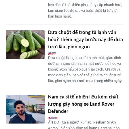
kéo dài có thể khiến pin xuống cấp nhanh hơn,
làm giảm tốc độ sạc và buộc thiết bị tự giới
hạn hiệu năng.
Dưa chuột để trong tủ lạnh vẫn
héo? Thêm ngay bước này để dưa
tươi lâu, giòn ngon
Dưa chuột là loại rau củ thanh mát, giàu dinh
dưỡng nhưng rất nhanh mất nước, dễ héo và
không ngon nếu bảo quản sai cách. Chỉ với vài
mẹo đơn giản, bạn có thể giữ dưa chuột tươi
lâu, giòn ngon như mới mua trong nhiều ngày.
Nam ca sĩ tố nhiên liệu kém chất
lượng gây hỏng xe Land Rover
Defender
ẤN ĐỘ - Ca sĩ người Punjab, Resham Singh
Anmol, hiện sinh sống tại bang Haryana, cho