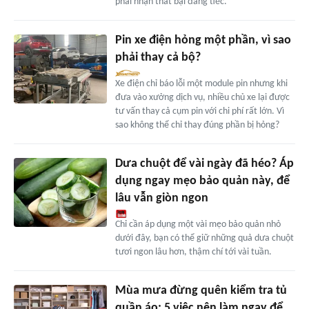
phải nhận thất bại đáng tiếc.
Pin xe điện hỏng một phần, vì sao
phải thay cả bộ?
Xe điện chỉ báo lỗi một module pin nhưng khi
đưa vào xưởng dịch vụ, nhiều chủ xe lại được
tư vấn thay cả cụm pin với chi phí rất lớn. Vì
sao không thể chỉ thay đúng phần bị hỏng?
Dưa chuột để vài ngày đã héo? Áp
dụng ngay mẹo bảo quản này, để
lâu vẫn giòn ngon
Chỉ cần áp dụng một vài mẹo bảo quản nhỏ
dưới đây, bạn có thể giữ những quả dưa chuột
tươi ngon lâu hơn, thậm chí tới vài tuần.
Mùa mưa đừng quên kiểm tra tủ
quần áo: 5 việc nên làm ngay để