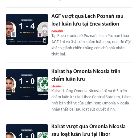
AGF vượt qua Lech Poznań sau
loạt luân lưu tại Enea stadion
Tại Enea stadion ở Poznań, Lech Poznań thua
AGF 1-4 và 3-4 trên chấm luân lưu, qua đó đội
khách giành chiến thắng còn chủ nhà nhận
thất bại.
Kairat hạ Omonia Nicosia trên
chấm luân lưu
Kairat thắng Omonia Nicosia 1-0 và 6-5 trên
chấm luân lưu tại Hisor Central Stadium, Hisor,
nhờ bàn thắng của Edmilson; Omonia Nicosia
nhận thất bại sau loạt sút quyết định.
Kairat vượt qua Omonia Nicosia
sau loạt luân lưu tại Hisor