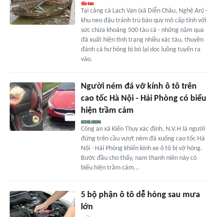
Tại cảng cá Lạch Vạn (xã Diễn Châu, Nghệ An) -
khu neo đậu tránh trú bão quy mô cấp tỉnh với
sức chứa khoảng 500 tàu cá - những năm qua
đã xuất hiện tình trạng nhiều xác tàu, thuyền
đánh cá hư hỏng bị bỏ lại dọc luồng tuyến ra
vào.
Người ném đá vỡ kính ô tô trên
cao tốc Hà Nội - Hải Phòng có biểu
hiện trầm cảm
Công an xã Kiến Thụy xác định, N.V.H là người
đứng trên cầu vượt ném đá xuống cao tốc Hà
Nội - Hải Phòng khiến kính xe ô tô bị vỡ hỏng.
Bước đầu cho thấy, nam thanh niên này có
biểu hiện trầm cảm...
5 bộ phận ô tô dễ hỏng sau mưa
lớn