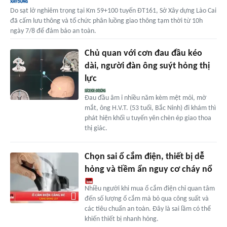
Do sạt lở nghiêm trọng tại Km 59+100 tuyến ĐT161, Sở Xây dựng Lào Cai
đã cấm lưu thông và tổ chức phân luồng giao thông tạm thời từ 10h
ngày 7/8 để đảm bảo an toàn.
Chủ quan với cơn đau đầu kéo
dài, người đàn ông suýt hỏng thị
lực
Đau đầu âm ỉ nhiều năm kèm mệt mỏi, mờ
mắt, ông H.V.T. (53 tuổi, Bắc Ninh) đi khám thì
phát hiện khối u tuyến yên chèn ép giao thoa
thị giác.
Chọn sai ổ cắm điện, thiết bị dễ
hỏng và tiềm ẩn nguy cơ cháy nổ
Nhiều người khi mua ổ cắm điện chỉ quan tâm
đến số lượng ổ cắm mà bỏ qua công suất và
các tiêu chuẩn an toàn. Đây là sai lầm có thể
khiến thiết bị nhanh hỏng.