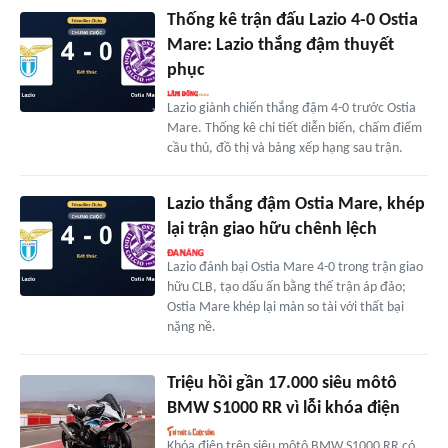
Thống kê trận đấu Lazio 4-0 Ostia
Mare: Lazio thắng đậm thuyết
phục
Lazio giành chiến thắng đậm 4-0 trước Ostia
Mare. Thống kê chi tiết diễn biến, chấm điểm
cầu thủ, đồ thị và bảng xếp hạng sau trận.
Lazio thắng đậm Ostia Mare, khép
lại trận giao hữu chênh lệch
Lazio đánh bại Ostia Mare 4-0 trong trận giao
hữu CLB, tạo dấu ấn bằng thế trận áp đảo;
Ostia Mare khép lại màn so tài với thất bại
nặng nề.
Triệu hồi gần 17.000 siêu môtô
BMW S1000 RR vì lỗi khóa điện
Khóa điện trên siêu môtô BMW S1000 RR có