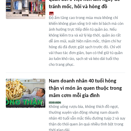
tránh mốc, hôi và hỏng đồ
Độ ẩm tăng cao trong mùa mưa không chỉ
khiến không gian sống trở nên bí bách mà còn
ảnh hưởng trực tiếp đến tủ quần áo. Nếu
không kiểm tra và xử lý kịp thời, quần áo rất
dễ ám mùi, xuất hiện nấm mốc, thậm chí hư
hỏng dù đã được giặt sạch trước đó. Chỉ với
vài thao tác đơn giản, bạn có thể giữ tủ quần
áo luôn khô ráo, sạch sẽ và kéo dài tuổi thọ
cho trang phục.
Nam doanh nhân 40 tuổi hỏng
thận vì món ăn quen thuộc trong
mâm cơm mỗi gia đình
Không uống rượu bia, không thích đồ ngọt,
thường xuyên vận động nhưng nam doanh
nhân 40 tuổi vẫn mắc tiểu đường tuýp 2 và suy
thận do thói quen ăn quá nhiều tinh bột trong
thời gian dài.