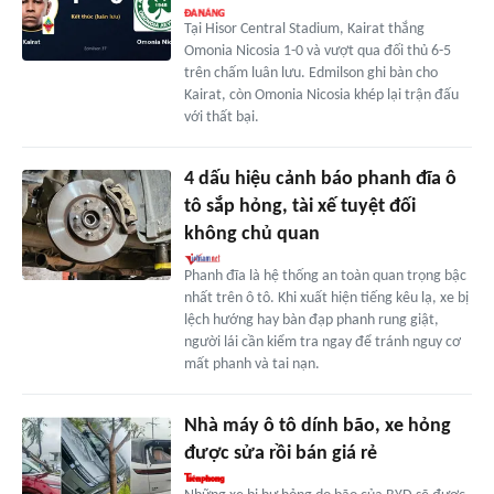
Tại Hisor Central Stadium, Kairat thắng
Omonia Nicosia 1-0 và vượt qua đối thủ 6-5
trên chấm luân lưu. Edmilson ghi bàn cho
Kairat, còn Omonia Nicosia khép lại trận đấu
với thất bại.
4 dấu hiệu cảnh báo phanh đĩa ô
tô sắp hỏng, tài xế tuyệt đối
không chủ quan
Phanh đĩa là hệ thống an toàn quan trọng bậc
nhất trên ô tô. Khi xuất hiện tiếng kêu lạ, xe bị
lệch hướng hay bàn đạp phanh rung giật,
người lái cần kiểm tra ngay để tránh nguy cơ
mất phanh và tai nạn.
Nhà máy ô tô dính bão, xe hỏng
được sửa rồi bán giá rẻ