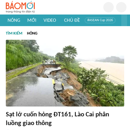
NÓNG
MỚI
VIDEO
CHỦ ĐỀ
#ASEAN Cup 2026
#Trí tuệ nhân tạo
#Mỹ - Iran
#Khám phá Việt Nam
TÌM KIẾM
HỎNG
#Khám phá thế giới
Sạt lở cuốn hỏng ĐT161, Lào Cai phân
luồng giao thông