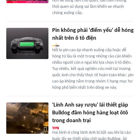
hơn xe xăng nên chủ quan, dẫn đến những
thói quen sử dụng sai lầm khiến xe nhanh
chóng xuống cấp.
Pin không phải 'điểm yếu' dễ hỏng
nhất trên ô tô điện
Nỗi lo pin cao áp nhanh xuống cấp hoặc dễ
hỏng từ lâu là một trong những rào cản khiến
nhiều người còn e ngại khi lựa chọn ô tô điện.
Tuy nhiên, kết quả nghiên cứu mới tại Vương
quốc Anh cho thấy thực tế hoàn toàn khác: pin
cao áp không nằm trong nhóm 5 hạng mục hư
hỏng phổ biến nhất trên dòng xe này.
'Lính Anh say rượu' lái thiết giáp
Bulldog đâm hỏng hàng loạt ôtô
trong doanh trại
Hai binh sĩ công binh Anh bị bắt sau khi bị cáo
buộc lấy xe thiết giáp chở quân Bulldog, lái