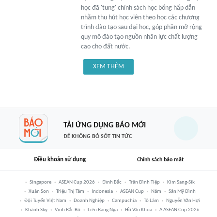
học đã 'tung' chính sách học bổng hấp dẫn
nhằm thu hút học viên theo học các chương
trình đào tạo sau đại học, góp phần mở rộng
quy mô đào tạo nguồn nhân lực chất lượng
cao cho đất nước.
XEM THÊM
TẢI ỨNG DỤNG BÁO MỚI
ĐỂ KHÔNG BỎ SÓT TIN TỨC
Điều khoản sử dụng
Chính sách bảo mật
Singapore
ASEAN Cup 2026
Đình Bắc
Trần Đình Tiệp
Kim Sang-Sik
Xuân Son
Triệu Thị Tâm
Indonesia
ASEAN Cup
Năm
Sân Mỹ Đình
Đội Tuyển Việt Nam
Doanh Nghiệp
Campuchia
Tô Lâm
Nguyễn Văn Hợi
Khánh Sky
Vịnh Bắc Bộ
Liên Bang Nga
Hồ Văn Khoa
A ASEAN Cup 2026