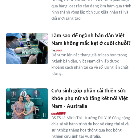
Nhưng trước khi bứt tốc, Việt Nam phải vượt
qua hàng loạt rào cản đang kìm hãm quá trình
hình thành vòng lặp tích cực giữa nhân tài và
đổi mới sáng tạo.
Làm sao để ngành bán dẫn Việt
Nam không mắc kẹt ở cuối chuỗi?
Để vươn lên nấc thang giá trị cao hơn trong
ngành bán dẫn, Việt Nam cần lấp được
khoảng cách nhân tài cả về số lượng lẫn chất
lượng.
Cựu sinh góp phần cải thiện sức
khỏe phụ nữ và tăng kết nối Việt
Nam - Australia
BS.TS Lê Minh Thi - trường ĐH Y tế Công cộng
chia sẻ về hành trình du học vô cùng thú vị và
sự nghiệp thăng hoa thông qua học bổng
nghiên cứu sinh tại Australia.