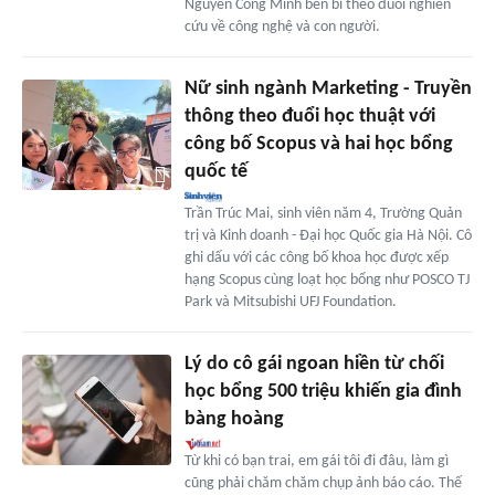
Nguyễn Công Minh bền bỉ theo đuổi nghiên
cứu về công nghệ và con người.
Nữ sinh ngành Marketing - Truyền
thông theo đuổi học thuật với
công bố Scopus và hai học bổng
quốc tế
Trần Trúc Mai, sinh viên năm 4, Trường Quản
trị và Kinh doanh - Đại học Quốc gia Hà Nội. Cô
ghi dấu với các công bố khoa học được xếp
hạng Scopus cùng loạt học bổng như POSCO TJ
Park và Mitsubishi UFJ Foundation.
Lý do cô gái ngoan hiền từ chối
học bổng 500 triệu khiến gia đình
bàng hoàng
Từ khi có bạn trai, em gái tôi đi đâu, làm gì
cũng phải chăm chăm chụp ảnh báo cáo. Thế