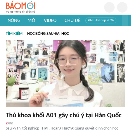
NÓNG
MỚI
VIDEO
CHỦ ĐỀ
#ASEAN Cup 2026
#Trí tuệ nhân tạo
#Mỹ - Iran
#Khám phá Việt Nam
TÌM KIẾM
HỌC BỔNG SAU ĐẠI HỌC
#Khám phá thế giới
Thủ khoa khối A01 gây chú ý tại Hàn Quốc
Sau kỳ thi tốt nghiệp THPT, Hoàng Hương Giang quyết định chọn học