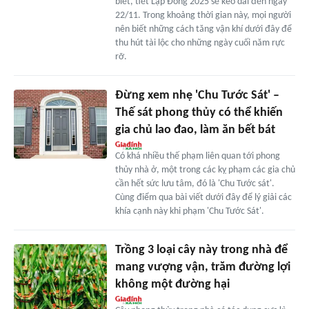
biết, tiết Lập Đông 2025 sẽ kéo dài đến ngày
22/11. Trong khoảng thời gian này, mọi người
nên biết những cách tăng vận khí dưới đây để
thu hút tài lộc cho những ngày cuối năm rực
rỡ.
Đừng xem nhẹ 'Chu Tước Sát' –
Thế sát phong thủy có thể khiến
gia chủ lao đao, làm ăn bết bát
Có khá nhiều thế phạm liên quan tới phong
thủy nhà ở, một trong các kỵ phạm các gia chủ
cần hết sức lưu tâm, đó là 'Chu Tước sát'.
Cùng điểm qua bài viết dưới đây để lý giải các
khía cạnh này khi phạm 'Chu Tước Sát'.
Trồng 3 loại cây này trong nhà để
mang vượng vận, trăm đường lợi
không một đường hại