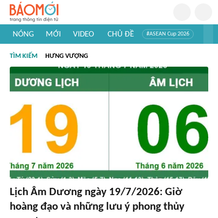
NÓNG
MỚI
VIDEO
CHỦ ĐỀ
#ASEAN Cup 2026
#Trí tuệ nhân tạo
#Mỹ - Iran
#Khám phá Việt Nam
TÌM KIẾM
HƯNG VƯỢNG
#Khám phá thế giới
Lịch Âm Dương ngày 19/7/2026: Giờ
hoàng đạo và những lưu ý phong thủy