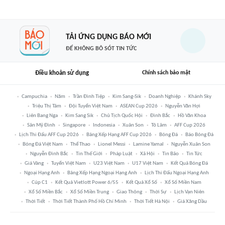
TẢI ỨNG DỤNG BÁO MỚI
ĐỂ KHÔNG BỎ SÓT TIN TỨC
Điều khoản sử dụng
Chính sách bảo mật
Campuchia
Năm
Trần Đình Tiệp
Kim Sang-Sik
Doanh Nghiệp
Khánh Sky
Triệu Thị Tâm
Đội Tuyển Việt Nam
ASEAN Cup 2026
Nguyễn Văn Hợi
Liên Bang Nga
Kim Sang Sik
Chủ Tịch Quốc Hội
Đình Bắc
Hồ Văn Khoa
Sân Mỹ Đình
Singapore
Indonesia
Xuân Son
Tô Lâm
AFF Cup 2026
Lịch Thi Đấu AFF Cup 2026
Bảng Xếp Hạng AFF Cup 2026
Bóng Đá
Báo Bóng Đá
Bóng Đá Việt Nam
Thể Thao
Lionel Messi
Lamine Yamal
Nguyễn Xuân Son
Nguyễn Đình Bắc
Tin Thế Giới
Pháp Luật
Xã Hội
Tin Bão
Tin Tức
Giá Vàng
Tuyển Việt Nam
U23 Việt Nam
U17 Việt Nam
Kết Quả Bóng Đá
Ngoại Hạng Anh
Bảng Xếp Hạng Ngoại Hạng Anh
Lịch Thi Đấu Ngoại Hạng Anh
Cúp C1
Kết Quả Vietlott Power 6/55
Kết Quả Xổ Số
Xổ Số Miền Nam
Xổ Số Miền Bắc
Xổ Số Miền Trung
Giao Thông
Thời Sự
Lịch Vạn Niên
Thời Tiết
Thời Tiết Thành Phố Hồ Chí Minh
Thời Tiết Hà Nội
Giá Xăng Dầu