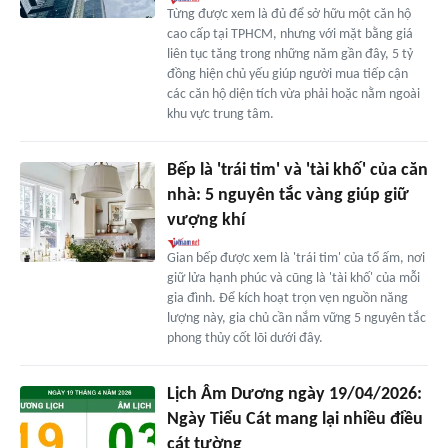
Từng được xem là đủ để sở hữu một căn hộ
cao cấp tại TPHCM, nhưng với mặt bằng giá
liên tục tăng trong những năm gần đây, 5 tỷ
đồng hiện chủ yếu giúp người mua tiếp cận
các căn hộ diện tích vừa phải hoặc nằm ngoài
khu vực trung tâm.
Bếp là 'trái tim' và 'tài khố' của căn
nhà: 5 nguyên tắc vàng giúp giữ
vượng khí
Gian bếp được xem là 'trái tim' của tổ ấm, nơi
giữ lửa hạnh phúc và cũng là 'tài khố' của mỗi
gia đình. Để kích hoạt trọn vẹn nguồn năng
lượng này, gia chủ cần nắm vững 5 nguyên tắc
phong thủy cốt lõi dưới đây.
Lịch Âm Dương ngày 19/04/2026:
Ngày Tiểu Cát mang lại nhiều điều
cát tường