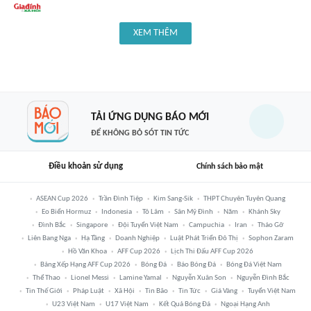
XEM THÊM
TẢI ỨNG DỤNG BÁO MỚI
ĐỂ KHÔNG BỎ SÓT TIN TỨC
Điều khoản sử dụng
Chính sách bảo mật
ASEAN Cup 2026
Trần Đình Tiệp
Kim Sang-Sik
THPT Chuyên Tuyên Quang
Eo Biển Hormuz
Indonesia
Tô Lâm
Sân Mỹ Đình
Năm
Khánh Sky
Đình Bắc
Singapore
Đội Tuyển Việt Nam
Campuchia
Iran
Tháo Gỡ
Liên Bang Nga
Hạ Tầng
Doanh Nghiệp
Luật Phát Triển Đô Thị
Sophon Zaram
Hồ Văn Khoa
AFF Cup 2026
Lịch Thi Đấu AFF Cup 2026
Bảng Xếp Hạng AFF Cup 2026
Bóng Đá
Báo Bóng Đá
Bóng Đá Việt Nam
Thể Thao
Lionel Messi
Lamine Yamal
Nguyễn Xuân Son
Nguyễn Đình Bắc
Tin Thế Giới
Pháp Luật
Xã Hội
Tin Bão
Tin Tức
Giá Vàng
Tuyển Việt Nam
U23 Việt Nam
U17 Việt Nam
Kết Quả Bóng Đá
Ngoại Hạng Anh