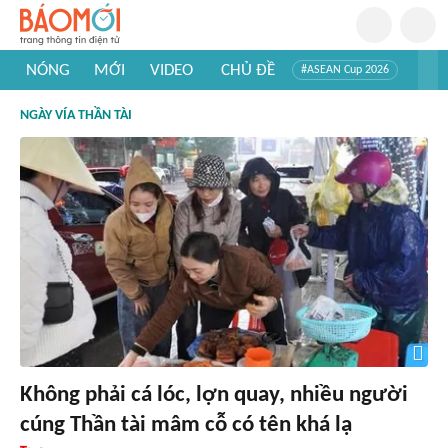
NÓNG
MỚI
VIDEO
CHỦ ĐỀ
#ASEAN Cup 2026
#Trí tuệ nhân tạo
#Mỹ - Iran
#Khám phá Việt Nam
NGÀY VÍA THẦN TÀI
#Khám phá thế giới
Không phải cá lóc, lợn quay, nhiều người
cúng Thần tài mâm cỗ có tên khá lạ