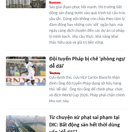
Sau giai đoạn phục hồi mạnh, thị trường bất
động sản đang bước vào quá trình tái cấu trúc
sâu sắc. Dòng vốn không còn chảy theo tâm lý
đám đông hay những cơn 'sốt' ngắn hạn, mà
ngày càng dịch chuyển đến các dự án có pháp
lý minh bạch, nhu cầu thực, khả năng khai
thác hiệu quả và giá trị bền vững.
Đội tuyển Pháp bị chê 'phòng ngự
dễ dãi'
Cựu danh thủ, cựu HLV Carlos Bianchi nhận
định rằng đội tuyển Pháp đang sở hữu hàng
thủ 'dễ dãi'. Ông tin rằng để chinh phục chức
vô địch World Cup 2026, Pháp phải chấn chỉnh
khu vực này.
Từ chuyện xử phạt sai phạm tại
DIC: Bất động sản hết thời dùng