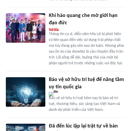
Khi hào quang che mờ giới hạn
đạo đức
Thông tin ca sĩ, diễn viên Miu Lê bị phát hiện
có liên quan đến việc sử dụng trái phép chất
ma túy đang gây xôn xao dư luận. Nhưng phía
sau ồn ào của showbiz là câu chuyện đầy trăn
trở: Lối sống dễ dãi, buông thả của một bộ
phận người trẻ trước những cuộc vui độc hại.
Bảo vệ sở hữu trí tuệ để nâng tầm
uy tín quốc gia
Bảo vệ sở hữu trí tuệ hôm nay là bảo vệ trí
tuệ, thương hiệu, sức sáng tạo Việt Nam và
danh dự phát triển của Việt Nam.
Đã đến lúc lập lại trật tự về bản