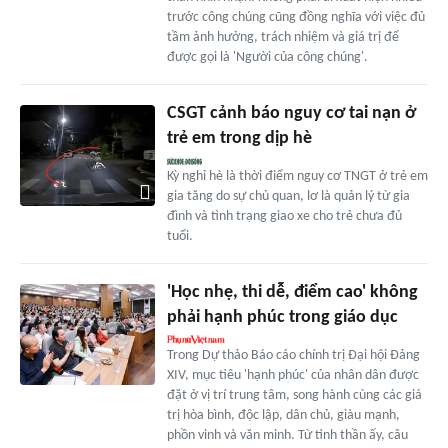
trước công chúng cũng đồng nghĩa với việc đủ
tầm ảnh hưởng, trách nhiệm và giá trị để
được gọi là 'Người của công chúng'.
CSGT cảnh báo nguy cơ tai nạn ở
trẻ em trong dịp hè
Kỳ nghỉ hè là thời điểm nguy cơ TNGT ở trẻ em
gia tăng do sự chủ quan, lơ là quản lý từ gia
đình và tình trạng giao xe cho trẻ chưa đủ
tuổi.
'Học nhẹ, thi dễ, điểm cao' không
phải hạnh phúc trong giáo dục
Trong Dự thảo Báo cáo chính trị Đại hội Đảng
XIV, mục tiêu 'hạnh phúc' của nhân dân được
đặt ở vị trí trung tâm, song hành cùng các giá
trị hòa bình, độc lập, dân chủ, giàu mạnh,
phồn vinh và văn minh. Từ tinh thần ấy, câu