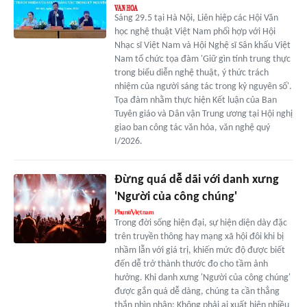
Sáng 29.5 tại Hà Nội, Liên hiệp các Hội Văn
học nghệ thuật Việt Nam phối hợp với Hội
Nhạc sĩ Việt Nam và Hội Nghệ sĩ Sân khấu Việt
Nam tổ chức tọa đàm 'Giữ gìn tính trung thực
trong biểu diễn nghệ thuật, ý thức trách
nhiệm của người sáng tác trong kỷ nguyên số'.
Tọa đàm nhằm thực hiện Kết luận của Ban
Tuyên giáo và Dân vận Trung ương tại Hội nghị
giao ban công tác văn hóa, văn nghệ quý
I/2026.
Đừng quá dễ dãi với danh xưng
'Người của công chúng'
Trong đời sống hiện đại, sự hiện diện dày đặc
trên truyền thông hay mạng xã hội đôi khi bị
nhầm lẫn với giá trị, khiến mức độ được biết
đến dễ trở thành thước đo cho tầm ảnh
hưởng. Khi danh xưng 'Người của công chúng'
được gắn quá dễ dàng, chúng ta cần thẳng
thắn nhìn nhận: Không phải ai xuất hiện nhiều