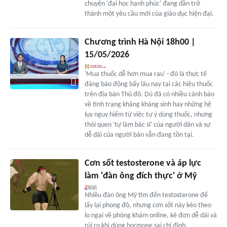
chuyện 'đại học hạnh phúc' đang dần trở
thành một yêu cầu mới của giáo dục hiện đại.
Chương trình Hà Nội 18h00 |
15/05/2026
'Mua thuốc dễ hơn mua rau' - đó là thực tế
đáng báo động bấy lâu nay tại các hiệu thuốc
trên địa bàn Thủ đô. Dù đã có nhiều cảnh báo
về tình trạng kháng kháng sinh hay những hệ
lụy nguy hiểm từ việc tự ý dùng thuốc, nhưng
thói quen 'tự làm bác sĩ' của người dân và sự
dễ dãi của người bán vẫn đang tồn tại.
Cơn sốt testosterone và áp lực
làm 'đàn ông đích thực' ở Mỹ
Nhiều đàn ông Mỹ tìm đến testosterone để
lấy lại phong độ, nhưng cơn sốt này kéo theo
lo ngại về phòng khám online, kê đơn dễ dãi và
rủi ro khi dùng hormone sai chỉ định.