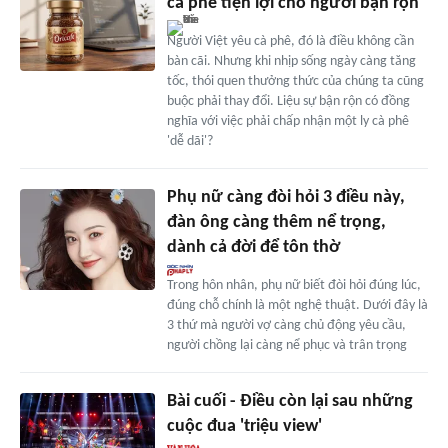
cà phê tiện lợi cho người bận rộn
Người Việt yêu cà phê, đó là điều không cần
bàn cãi. Nhưng khi nhịp sống ngày càng tăng
tốc, thói quen thưởng thức của chúng ta cũng
buộc phải thay đổi. Liệu sự bận rộn có đồng
nghĩa với việc phải chấp nhận một ly cà phê
'dễ dãi'?
Phụ nữ càng đòi hỏi 3 điều này,
đàn ông càng thêm nể trọng,
dành cả đời để tôn thờ
Trong hôn nhân, phụ nữ biết đòi hỏi đúng lúc,
đúng chỗ chính là một nghệ thuật. Dưới đây là
3 thứ mà người vợ càng chủ động yêu cầu,
người chồng lại càng nể phục và trân trọng
Bài cuối - Điều còn lại sau những
cuộc đua 'triệu view'