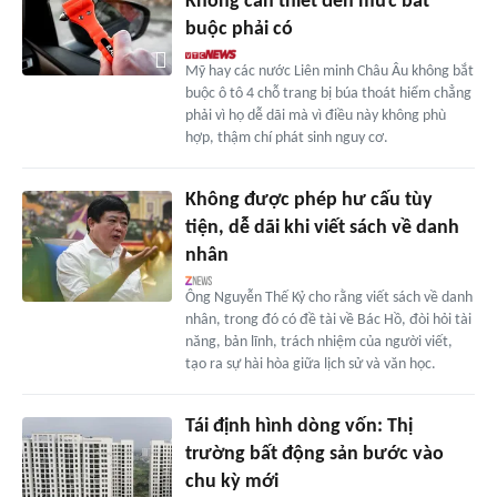
Không cần thiết đến mức bắt
buộc phải có
Mỹ hay các nước Liên minh Châu Âu không bắt
buộc ô tô 4 chỗ trang bị búa thoát hiểm chẳng
phải vì họ dễ dãi mà vì điều này không phù
hợp, thậm chí phát sinh nguy cơ.
Không được phép hư cấu tùy
tiện, dễ dãi khi viết sách về danh
nhân
Ông Nguyễn Thế Kỷ cho rằng viết sách về danh
nhân, trong đó có đề tài về Bác Hồ, đòi hỏi tài
năng, bản lĩnh, trách nhiệm của người viết,
tạo ra sự hài hòa giữa lịch sử và văn học.
Tái định hình dòng vốn: Thị
trường bất động sản bước vào
chu kỳ mới