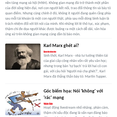
nền tảng mạng xã hội (MXH). Không gian mạng đã trở thành một phần
của đời sống hiện đại, nơi con người kết nối, trao đổi thông tin và bày tỏ
quan điểm. Nhưng cũng chính ở đó, không ít người đang quên rằng phía
sau mỗi tài khoản là một con người thật, phía sau mỗi dòng bình luận là
trách nhiệm đối với lời nói của mình. Khi những lời lẽ thô tục, xúc phạm,
thậm chí đe dọa người khác được buông ra một cách dễ dãi, văn hóa
ứng xử trên không gian mạng cũng dần bị bào mòn.
Karl Marx ghét ai?
Sinh thời, Karl Marx - nhà tư tưởng thiên tài
của giai cấp công nhân vốn rất yêu văn học;
nhưng trong bản 'tự bạch' trả lời hai cô con
gái, với câu hỏi 'Người mà cha ghét?', Karl
Marx đã thẳng thắn bày tỏ: Martin Tupper.
Góc biếm họa: Nói 'không' với
'rác' mạng
Hoạt động livestream nhố nhăng, phản cảm,
thậm chí xấu độc đang là vấn nạn đáng báo