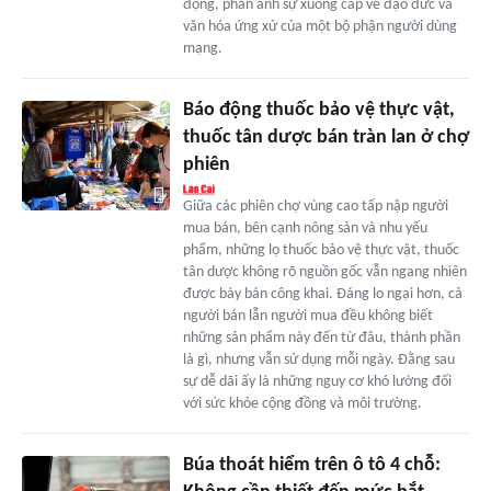
động, phản ánh sự xuống cấp về đạo đức và
văn hóa ứng xử của một bộ phận người dùng
mạng.
Báo động thuốc bảo vệ thực vật,
thuốc tân dược bán tràn lan ở chợ
phiên
Giữa các phiên chợ vùng cao tấp nập người
mua bán, bên cạnh nông sản và nhu yếu
phẩm, những lọ thuốc bảo vệ thực vật, thuốc
tân dược không rõ nguồn gốc vẫn ngang nhiên
được bày bán công khai. Đáng lo ngại hơn, cả
người bán lẫn người mua đều không biết
những sản phẩm này đến từ đâu, thành phần
là gì, nhưng vẫn sử dụng mỗi ngày. Đằng sau
sự dễ dãi ấy là những nguy cơ khó lường đối
với sức khỏe cộng đồng và môi trường.
Búa thoát hiểm trên ô tô 4 chỗ: