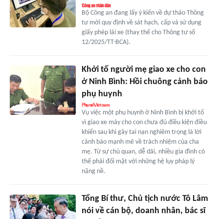
Bộ Công an đang lấy ý kiến về dự thảo Thông
tư mới quy định về sát hạch, cấp và sử dụng
giấy phép lái xe (thay thế cho Thông tư số
12/2025/TT-BCA).
Khởi tố người mẹ giao xe cho con
ở Ninh Bình: Hồi chuông cảnh báo
phụ huynh
Vụ việc một phụ huynh ở Ninh Bình bị khởi tố
vì giao xe máy cho con chưa đủ điều kiện điều
khiển sau khi gây tai nạn nghiêm trọng là lời
cảnh báo mạnh mẽ về trách nhiệm của cha
mẹ. Từ sự chủ quan, dễ dãi, nhiều gia đình có
thể phải đối mặt với những hệ lụy pháp lý
nặng nề.
Tổng Bí thư, Chủ tịch nước Tô Lâm
nói về cán bộ, doanh nhân, bác sĩ