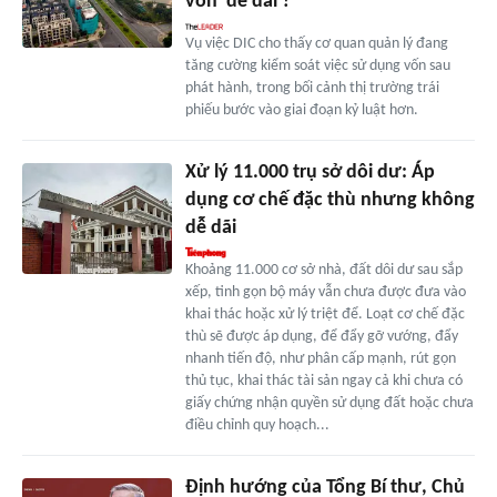
vốn 'dễ dãi'?
Vụ việc DIC cho thấy cơ quan quản lý đang
tăng cường kiểm soát việc sử dụng vốn sau
phát hành, trong bối cảnh thị trường trái
phiếu bước vào giai đoạn kỷ luật hơn.
Xử lý 11.000 trụ sở dôi dư: Áp
dụng cơ chế đặc thù nhưng không
dễ dãi
Khoảng 11.000 cơ sở nhà, đất dôi dư sau sắp
xếp, tinh gọn bộ máy vẫn chưa được đưa vào
khai thác hoặc xử lý triệt để. Loạt cơ chế đặc
thù sẽ được áp dụng, để đẩy gỡ vướng, đẩy
nhanh tiến độ, như phân cấp mạnh, rút gọn
thủ tục, khai thác tài sản ngay cả khi chưa có
giấy chứng nhận quyền sử dụng đất hoặc chưa
điều chỉnh quy hoạch...
Định hướng của Tổng Bí thư, Chủ