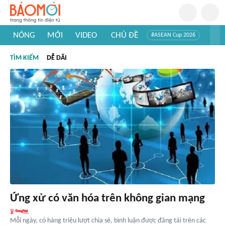
NÓNG
MỚI
VIDEO
CHỦ ĐỀ
#ASEAN Cup 2026
#Tuyển sinh đại học 2026
#Trí tuệ nhân tạo
#Mỹ - Iran
TÌM KIẾM
DỄ DÃI
#Khám phá Việt Nam
#Khám phá thế giới
Ứng xử có văn hóa trên không gian mạng
Mỗi ngày, có hàng triệu lượt chia sẻ, bình luận được đăng tải trên các