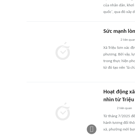
của nhân dân, khơi 
quốc', qua đó xây d
Sức mạnh lòn
2
liên qua
Xã Triệu Sơn xác địn
phương. Bởi vậy, l
trong thực hiện pho
từ đó tạo nên 'lá c
Hoạt động xã
nhìn từ Triệ
2
liên quan
Từ tháng 7/2025 đế
hành tương đối thôn
xã, phường mới bướ