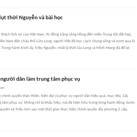
lụt thời Nguyễn và bài học
hử thách lịch sử của Việt Nam. Từ đồng bằng sông Hồng đến miền Trung dải đất hẹp,
iền Nam đến châu thổ Cửu Long, người Việt đã học cách chung sống và vượt qua lũ
. Trong hành trình ấy, triều Nguyễn, nhất là thời Gia Long và Minh Mạng đã để lại
y người dân làm trung tâm phục vụ
uan
chính quyền thân thiện, hiện đại và phục vụ người dân hiệu quả, mục tiêu 'Lấy
g tâm phục vụ' không chỉ là khẩu hiệu, mà đã hiện hữu trong từng hành động, bước
 quyền xã Triệu Sơn sau một thời gian thực hiện chính quyền địa phương 2 cấp.