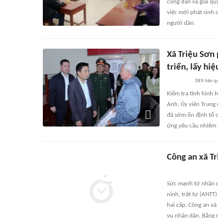
công dân và giải qu
việc mới phát sinh
người dân.
Xã Triệu Sơn
triển, lấy hi
389
liên q
Kiểm tra tình hình 
Anh, Ủy viên Trung
đã sớm ổn định tổ c
ứng yêu cầu nhiệm v
Công an xã Tr
Sức mạnh từ nhân dâ
ninh, trật tự (ANTT
hai cấp, Công an xã
vụ nhân dân. Bằng n