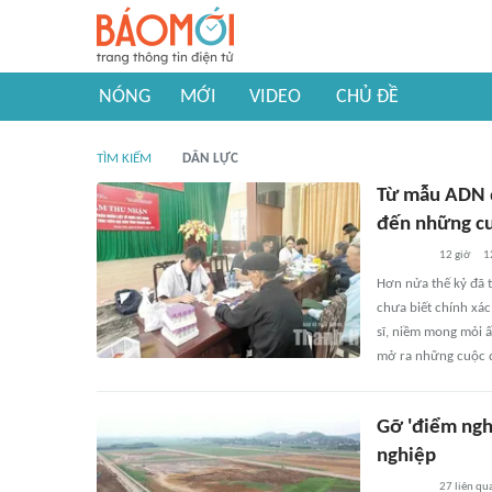
NÓNG
MỚI
VIDEO
CHỦ ĐỀ
TÌM KIẾM
DÂN LỰC
Từ mẫu ADN 
đến những cu
12 giờ
1
Hơn nửa thế kỷ đã t
chưa biết chính xác
sĩ, niềm mong mỏi ấ
mở ra những cuộc đ
Gỡ 'điểm ngh
nghiệp
27
liên qu