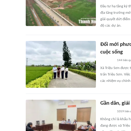
Đầu tư hạ tầng kỹ 
địa tăng trưởng mới
giải quyết dứt điể
độ các dự án.
Đổi mới phươ
cuộc sống
144
liên q
Xã Triệu Sơn được t
trấn Triệu Sơn. Việ
các nhiệm vụ chính 
Gần dân, giải
1059
liên
Không chỉ là khẩu h
đang được xã Triệu 