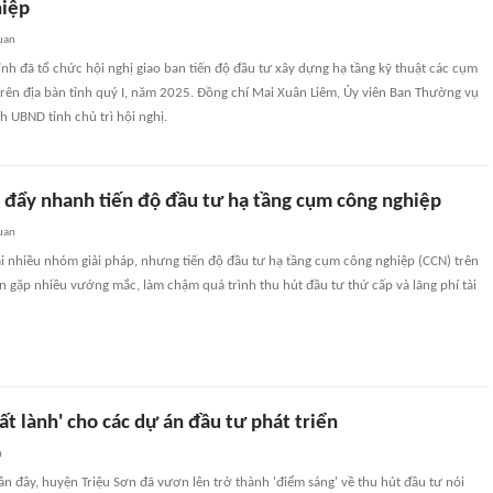
hiệp
uan
nh đã tổ chức hội nghị giao ban tiến độ đầu tư xây dựng hạ tầng kỹ thuật các cụm
rên địa bàn tỉnh quý I, năm 2025. Đồng chí Mai Xuân Liêm, Ủy viên Ban Thường vụ
h UBND tỉnh chủ trì hội nghị.
, đẩy nhanh tiến độ đầu tư hạ tầng cụm công nghiệp
uan
i nhiều nhóm giải pháp, nhưng tiến độ đầu tư hạ tầng cụm công nghiệp (CCN) trên
ẫn gặp nhiều vướng mắc, làm chậm quá trình thu hút đầu tư thứ cấp và lãng phí tài
đất lành' cho các dự án đầu tư phát triển
n
 đây, huyện Triệu Sơn đã vươn lên trở thành 'điểm sáng' về thu hút đầu tư nói