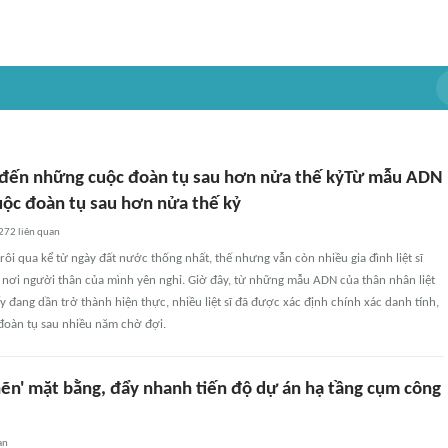
đến những cuộc đoàn tụ sau hơn nửa thế kỷTừ mẫu ADN
ộc đoàn tụ sau hơn nửa thế kỷ
272
liên quan
rôi qua kể từ ngày đất nước thống nhất, thế nhưng vẫn còn nhiều gia đình liệt sĩ
 nơi người thân của mình yên nghỉ. Giờ đây, từ những mẫu ADN của thân nhân liệt
y đang dần trở thành hiện thực, nhiều liệt sĩ đã được xác định chính xác danh tính,
oàn tụ sau nhiều năm chờ đợi.
ẽn' mặt bằng, đẩy nhanh tiến độ dự án hạ tầng cụm công
an