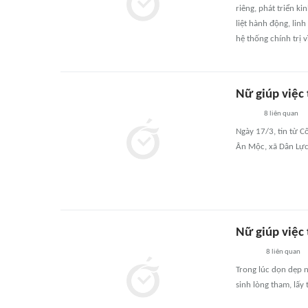
riêng, phát triển ki
liệt hành động, linh
hệ thống chính trị v
Nữ giúp việc 
8
liên quan
Ngày 17/3, tin từ C
Ân Mộc, xã Dân Lực,
Nữ giúp việc 
8
liên quan
Trong lúc dọn dẹp n
sinh lòng tham, lấy