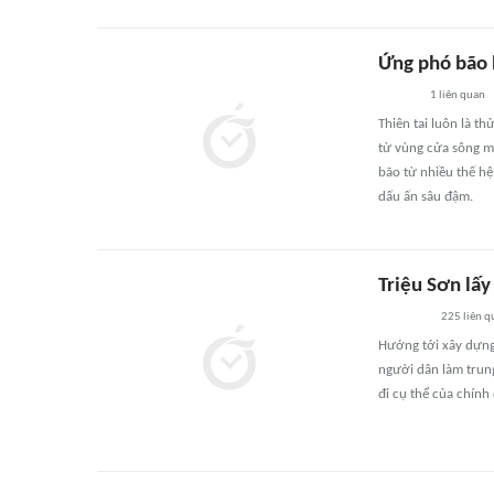
Ứng phó bão 
1
liên quan
Thiên tai luôn là t
từ vùng cửa sông m
bão từ nhiều thế hệ
dấu ấn sâu đậm.
Triệu Sơn lấ
225
liên q
Hướng tới xây dựng 
người dân làm trun
đi cụ thể của chính