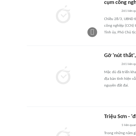
cụm công ng
261
liên q
Chiều 28/3, UBND tỉ
công nghiệp (CCN) t
Tỉnh ủy, Phó Chủ tịc
Gỡ 'nút thắt'
261
liên q
Mặc dù đã triển kha
địa bàn tỉnh hiện v
nguyên đất đai.
Triệu Sơn - '
1
liên qua
Trong những năm gần