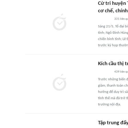
Cử tri huyện
cơ chế, chính
331
liên q
Sáng 21/5, Tổ đại 
tỉnh; Ngô Đình Hùng
chiến binh tỉnh; Lê
trước kỳ họp thườn
Kích cầu thị 
439
liên q
Trước những biến độ
giảm, thanh toán c
hướng để duy trì sả
tình thế mà đã trở 
trường nội địa.
Tập trung đẩy