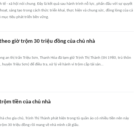
nh tế - xã hội nói chung. Đây là kết quả sau hành trình nỗ lực, phấn đấu với sự quyết
 hoạt, sáng tạo trong cách thức triển khai, thực hiện và chung sức, đồng lòng của cả
ì mục tiêu phát triển bền vững.
theo giờ trộm 30 triệu đồng của chủ nhà
ông an thị trấn Triệu Sơn, Thanh Hóa đã tạm giữ Trịnh Thị Thành (SN 1980, trú thôn
 huyện Triệu Sơn) để điều tra, xử lý về hành vi trộm cắp tài sản…
trộm tiền của chủ nhà
hà cho gia chủ, Trịnh Thị Thành phát hiện trong tủ quần áo có nhiều tiền nên nảy
 trộm 30 triệu đồng rồi mang về nhà mình cất giấu.