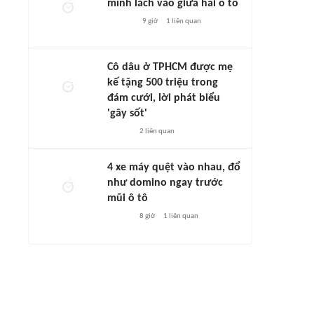
mình lách vào giữa hai ô tô
9 giờ
1
liên quan
Cô dâu ở TPHCM được mẹ
kế tặng 500 triệu trong
đám cưới, lời phát biểu
'gây sốt'
2
liên quan
4 xe máy quệt vào nhau, đổ
như domino ngay trước
mũi ô tô
8 giờ
1
liên quan