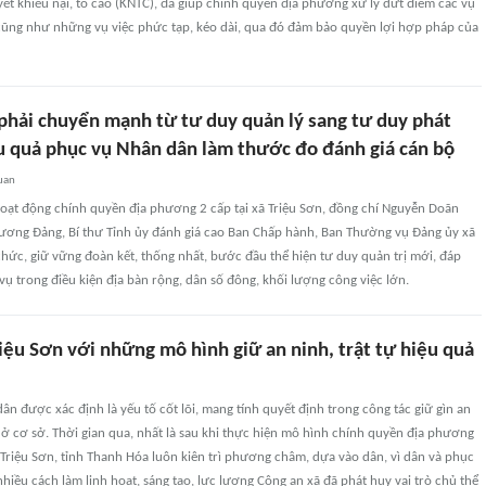
yết khiếu nại, tố cáo (KNTC), đã giúp chính quyền địa phương xử lý dứt điểm các vụ
 cũng như những vụ việc phức tạp, kéo dài, qua đó đảm bảo quyền lợi hợp pháp của
 phải chuyển mạnh từ tư duy quản lý sang tư duy phát
ệu quả phục vụ Nhân dân làm thước đo đánh giá cán bộ
uan
hoạt động chính quyền địa phương 2 cấp tại xã Triệu Sơn, đồng chí Nguyễn Doãn
 ương Đảng, Bí thư Tỉnh ủy đánh giá cao Ban Chấp hành, Ban Thường vụ Đảng ủy xã
hức, giữ vững đoàn kết, thống nhất, bước đầu thể hiện tư duy quản trị mới, đáp
ụ trong điều kiện địa bàn rộng, dân số đông, khối lượng công việc lớn.
iệu Sơn với những mô hình giữ an ninh, trật tự hiệu quả
n được xác định là yếu tố cốt lõi, mang tính quyết định trong công tác giữ gìn an
) ở cơ sở. Thời gian qua, nhất là sau khi thực hiện mô hình chính quyền địa phương
 Triệu Sơn, tỉnh Thanh Hóa luôn kiên trì phương châm, dựa vào dân, vì dân và phục
hiều cách làm linh hoạt, sáng tạo, lực lượng Công an xã đã phát huy vai trò chủ thể