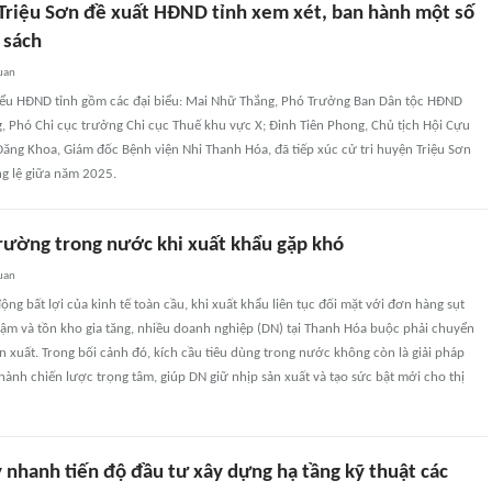
 Triệu Sơn đề xuất HĐND tỉnh xem xét, ban hành một số
 sách
uan
biểu HĐND tỉnh gồm các đại biểu: Mai Nhữ Thắng, Phó Trưởng Ban Dân tộc HĐND
, Phó Chi cục trưởng Chi cục Thuế khu vực X; Đinh Tiên Phong, Chủ tịch Hội Cựu
 Đăng Khoa, Giám đốc Bệnh viện Nhi Thanh Hóa, đã tiếp xúc cử tri huyện Triệu Sơn
g lệ giữa năm 2025.
trường trong nước khi xuất khẩu gặp khó
uan
ng bất lợi của kinh tế toàn cầu, khi xuất khẩu liên tục đối mặt với đơn hàng sụt
hậm và tồn kho gia tăng, nhiều doanh nghiệp (DN) tại Thanh Hóa buộc phải chuyển
n xuất. Trong bối cảnh đó, kích cầu tiêu dùng trong nước không còn là giải pháp
thành chiến lược trọng tâm, giúp DN giữ nhịp sản xuất và tạo sức bật mới cho thị
 nhanh tiến độ đầu tư xây dựng hạ tầng kỹ thuật các