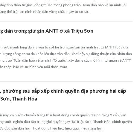
dậy tinh thần tự giác, đồng thuận trong phong trào 'Toàn dân bảo vệ an ninh Tổ
ựng thế trận an ninh nhân dân vững chắc ngay từ cơ sở.
g dân trong giữ gìn ANTT ở xã Triệu Sơn
n
h sức mạnh lòng dân là yếu tố cốt lõi trong giữ gìn an ninh trật tự (ANTT) của địa
ực lượng công an xã đã khéo léo dựa vào dân, khơi dậy sự đồng thuận của Nhân dân
ng trào 'Toàn dân bảo vệ an ninh Tổ quốc', xây dựng các mô hình tự quản về ANTT,
hắn thép' bảo vệ sự bình yên mỗi thôn, xóm.
, phường sau sắp xếp chính quyền địa phương hai cấp
u Sơn, Thanh Hóa
n nay, cả nước chuyển trạng thái hoạt động chính quyền địa phương 2 cấp, vận
g suốt, nghẽn đâu tập trung giải quyết ngay. Tại Triệu Sơn, Thanh Hóa, chính quyền
c đầu gần dân hơn, hoạt động hiệu lực, hiệu quả, hiệu năng hơn.