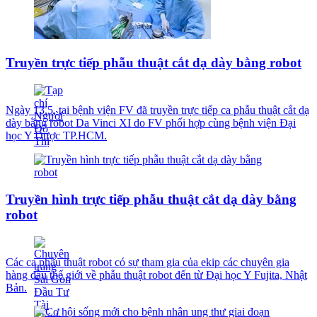
Truyền trực tiếp phẫu thuật cắt dạ dày bằng robot
Ngày 13.5, tại bệnh viện FV đã truyền trực tiếp ca phẫu thuật cắt dạ
dày bằng robot Da Vinci XI do FV phối hợp cùng bệnh viện Đại
học Y Dược TP.HCM.
Truyền hình trực tiếp phẫu thuật cắt dạ dày bằng
robot
Các ca phẫu thuật robot có sự tham gia của ekip các chuyên gia
hàng đầu thế giới về phẫu thuật robot đến từ Đại học Y Fujita, Nhật
Bản.