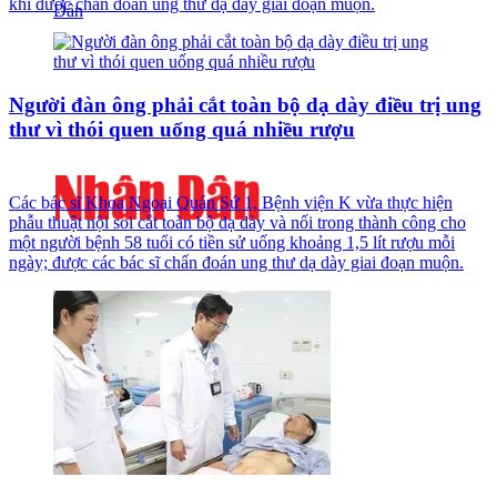
khi được chẩn đoán ung thư dạ dày giai đoạn muộn.
Người đàn ông phải cắt toàn bộ dạ dày điều trị ung
thư vì thói quen uống quá nhiều rượu
Các bác sĩ Khoa Ngoại Quán Sứ 1, Bệnh viện K vừa thực hiện
phẫu thuật nội soi cắt toàn bộ dạ dày và nối trong thành công cho
một người bệnh 58 tuổi có tiền sử uống khoảng 1,5 lít rượu mỗi
ngày; được các bác sĩ chẩn đoán ung thư dạ dày giai đoạn muộn.