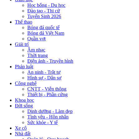
Học bổng - Du học
Đào tạo - Thi cử
Tuyển Sinh 2026
Thể thao
Bóng đá quốc tế
Bóng đá Việt Nam
Quần vợt
Giải trí
Âm nhạc
Thời trang
Điện ảnh - Truyền hình
Pháp luật
An ninh - Trật tự
Hình sự - Dân sự
Công nghệ
CNTT - Viễn thông
Thiết bị - Phần cứng
Khoa học
Đời sống
Dinh dưỡng - Làm đẹp
Tình yêu - Hôn nhân
Sức khỏe - Y tế
Xe cộ
Nhà đất