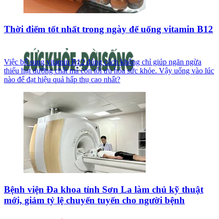
Thời điểm tốt nhất trong ngày để uống vitamin B12
Việc bổ sung vitamin B12 đúng cách không chỉ giúp ngăn ngừa
thiếu hụt dưỡng chất mà còn tối ưu hóa sức khỏe. Vậy uống vào lúc
nào để đạt hiệu quả hấp thụ cao nhất?
Bệnh viện Đa khoa tỉnh Sơn La làm chủ kỹ thuật
mới, giảm tỷ lệ chuyển tuyến cho người bệnh