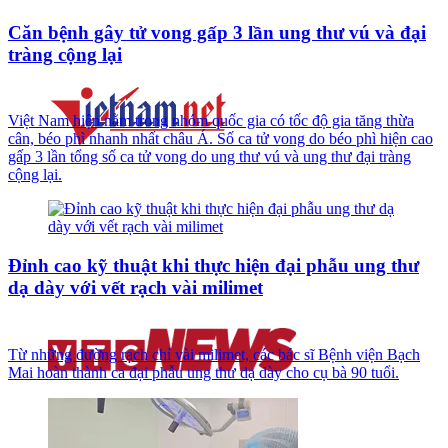
Căn bệnh gây tử vong gấp 3 lần ung thư vú và đại
tràng cộng lại
Việt Nam hiện nằm trong nhóm quốc gia có tốc độ gia tăng thừa
cân, béo phì nhanh nhất châu Á. Số ca tử vong do béo phì hiện cao
gấp 3 lần tổng số ca tử vong do ung thư vú và ung thư đại tràng
cộng lại.
Đỉnh cao kỹ thuật khi thực hiện đại phẫu ung thư
dạ dày với vết rạch vài milimet
Từ những đường rạch chỉ vài milimet, các bác sĩ Bệnh viện Bạch
Mai hoàn thành ca đại phẫu ung thư dạ dày cho cụ bà 90 tuổi.