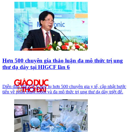
Hơn 500 chuyên gia thảo luận đa mô thức trị ung
thư dạ dày tại HIGCF lần 6
Diễn đàn HIGCF 6 quy tụ hơn 500 chuyên gia y tế, cập nhật bước
tiến về phẫu thuật robot và đa mô thức trị ung thư dạ dày triệt để.