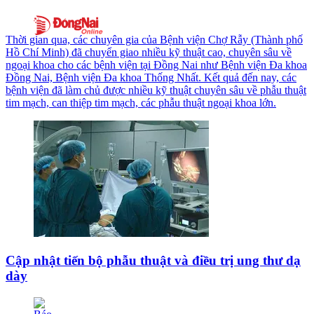
Thời gian qua, các chuyên gia của Bệnh viện Chợ Rẫy (Thành phố
Hồ Chí Minh) đã chuyển giao nhiều kỹ thuật cao, chuyên sâu về
ngoại khoa cho các bệnh viện tại Đồng Nai như Bệnh viện Đa khoa
Đồng Nai, Bệnh viện Đa khoa Thống Nhất. Kết quả đến nay, các
bệnh viện đã làm chủ được nhiều kỹ thuật chuyên sâu về phẫu thuật
tim mạch, can thiệp tim mạch, các phẫu thuật ngoại khoa lớn.
Cập nhật tiến bộ phẫu thuật và điều trị ung thư dạ
dày