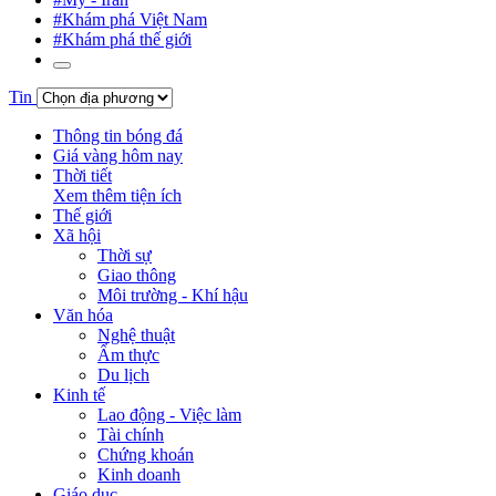
#Khám phá Việt Nam
#Khám phá thế giới
Tin
Thông tin bóng đá
Giá vàng hôm nay
Thời tiết
Xem thêm tiện ích
Thế giới
Xã hội
Thời sự
Giao thông
Môi trường - Khí hậu
Văn hóa
Nghệ thuật
Ẩm thực
Du lịch
Kinh tế
Lao động - Việc làm
Tài chính
Chứng khoán
Kinh doanh
Giáo dục