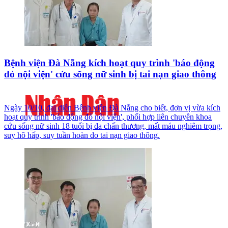
Bệnh viện Đà Nẵng kích hoạt quy trình 'báo động
đỏ nội viện' cứu sống nữ sinh bị tai nạn giao thông
Ngày 10/10, đại diện Bệnh viện Đà Nẵng cho biết, đơn vị vừa kích
hoạt quy trình 'báo động đỏ nội viện', phối hợp liên chuyên khoa
cứu sống nữ sinh 18 tuổi bị đa chấn thương, mất máu nghiêm trọng,
suy hô hấp, suy tuần hoàn do tai nạn giao thông.