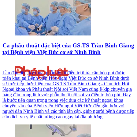
Ca phẫu thuật đặc biệt của GS.TS Trần Bình Giang
tại Bệnh viện Việt Đức cơ sở Ninh Bình
Lần đầu tiên, kỹ thuật phẫu thuật điều trị thừa cân béo phì được
triển khai tại Bệnh viện Hữu nghị Việt Đức cơ sở Ninh Bình dưới
sự trực tiếp thực hiện của GS.TS Trần Bình Giang - Chủ tịch Hội
Ngoại khoa và Phẫu thuật Nội soi Việt Nam cùng ê-kíp chuyên gia
hàng đầu trong lĩnh vực phẫu thuật nội soi và điều trị béo phì. Đây
là bước tiến quan trọng trong việc đưa các kỹ thuật ngoại khoa
chuyên sâu của Bệnh viện Hữu nghị Việt Đức đến gần hơn với
người dân Ninh Bình và các tỉnh lân cận, giúp người bệnh được tiếp
cận dịch vụ y tế chất lượng cao ngay tại địa phương.