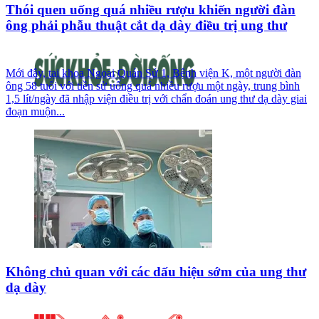
Thói quen uống quá nhiều rượu khiến người đàn
ông phải phẫu thuật cắt dạ dày điều trị ung thư
Mới đây, tại khoa Ngoại Quán Sứ 1, Bệnh viện K, một người đàn
ông 58 tuổi với tiền sử uống quá nhiều rượu một ngày, trung bình
1,5 lít/ngày đã nhập viện điều trị với chẩn đoán ung thư dạ dày giai
đoạn muộn...
Không chủ quan với các dấu hiệu sớm của ung thư
dạ dày