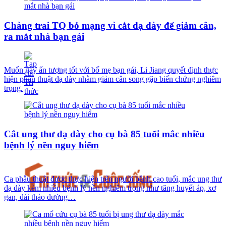
Chàng trai TQ bỏ mạng vì cắt dạ dày để giảm cân,
ra mắt nhà bạn gái
Muốn gây ấn tượng tốt với bố mẹ bạn gái, Li Jiang quyết định thực
hiện phẫu thuật dạ dày nhằm giảm cân song gặp biến chứng nghiêm
trọng.
Cắt ung thư dạ dày cho cụ bà 85 tuổi mắc nhiều
bệnh lý nền nguy hiểm
Ca phẫu thuật được thực hiện trên người bệnh cao tuổi, mắc ung thư
dạ dày kèm nhiều bệnh lý nền nghiêm trọng như tăng huyết áp, xơ
gan, đái tháo đường…