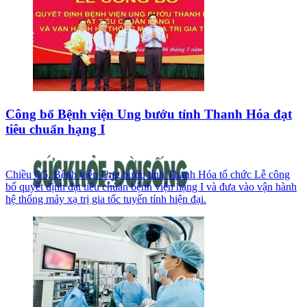
Công bố Bệnh viện Ung bướu tỉnh Thanh Hóa đạt
tiêu chuẩn hạng I
Chiều 6/5, Bệnh viện Ung bướu tỉnh Thanh Hóa tổ chức Lễ công
bố quyết định đạt tiêu chuẩn bệnh viện hạng I và đưa vào vận hành
hệ thống máy xạ trị gia tốc tuyến tính hiện đại.