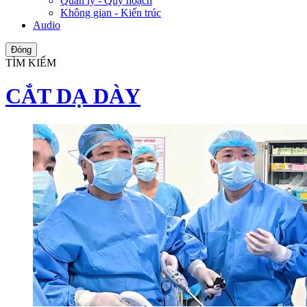
Quản lý - Quy hoạch
Không gian - Kiến trúc
Audio
Đóng
TÌM KIẾM
CẮT DẠ DÀY