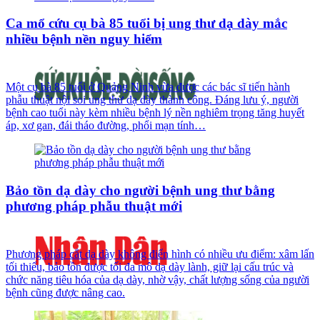
Ca mổ cứu cụ bà 85 tuổi bị ung thư dạ dày mắc
nhiều bệnh nền nguy hiểm
Một cụ bà 85 tuổi ở Quảng Ninh vừa được các bác sĩ tiến hành
phẫu thuật nội soi ung thư dạ dày thành công. Đáng lưu ý, người
bệnh cao tuổi này kèm nhiều bệnh lý nền nghiêm trọng tăng huyết
áp, xơ gan, đái tháo đường, phổi mạn tính…
Bảo tồn dạ dày cho người bệnh ung thư bằng
phương pháp phẫu thuật mới
Phương pháp cắt dạ dày không điển hình có nhiều ưu điểm: xâm lấn
tối thiểu, bảo tồn được tối đa mô dạ dày lành, giữ lại cấu trúc và
chức năng tiêu hóa của dạ dày, nhờ vậy, chất lượng sống của người
bệnh cũng được nâng cao.