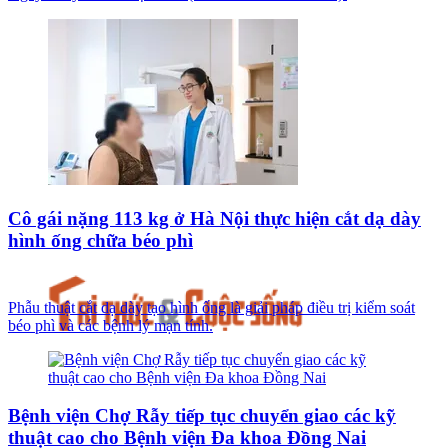
Cô gái nặng 113 kg ở Hà Nội thực hiện cắt dạ dày
hình ống chữa béo phì
Phẫu thuật cắt dạ dày tạo hình ống là giải pháp điều trị kiểm soát
béo phì và các bệnh lý mạn tính.
Bệnh viện Chợ Rẫy tiếp tục chuyển giao các kỹ
thuật cao cho Bệnh viện Đa khoa Đồng Nai