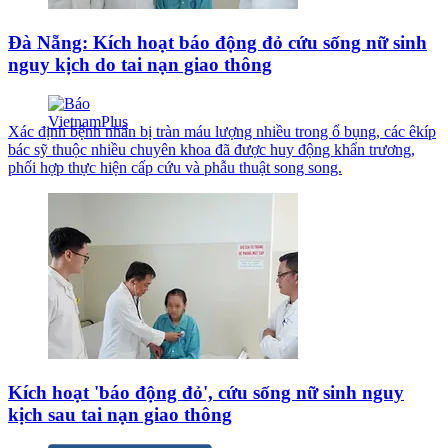
Đà Nẵng: Kích hoạt báo động đỏ cứu sống nữ sinh
nguy kịch do tai nạn giao thông
Xác định bệnh nhân bị tràn máu lượng nhiều trong ổ bụng, các êkíp
bác sỹ thuộc nhiều chuyên khoa đã được huy động khẩn trương,
phối hợp thực hiện cấp cứu và phẫu thuật song song.
Kích hoạt 'báo động đỏ', cứu sống nữ sinh nguy
kịch sau tai nạn giao thông