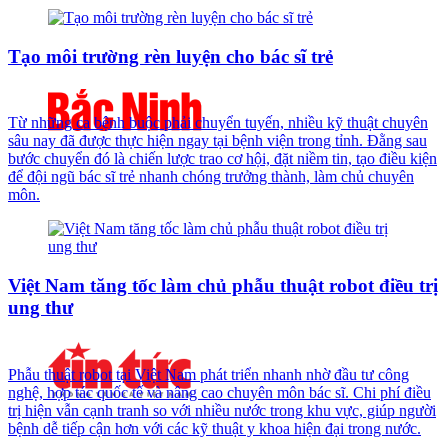
Tạo môi trường rèn luyện cho bác sĩ trẻ
Từ những ca bệnh buộc phải chuyển tuyến, nhiều kỹ thuật chuyên
sâu nay đã được thực hiện ngay tại bệnh viện trong tỉnh. Đằng sau
bước chuyển đó là chiến lược trao cơ hội, đặt niềm tin, tạo điều kiện
để đội ngũ bác sĩ trẻ nhanh chóng trưởng thành, làm chủ chuyên
môn.
Việt Nam tăng tốc làm chủ phẫu thuật robot điều trị
ung thư
Phẫu thuật robot tại Việt Nam phát triển nhanh nhờ đầu tư công
nghệ, hợp tác quốc tế và nâng cao chuyên môn bác sĩ. Chi phí điều
trị hiện vẫn cạnh tranh so với nhiều nước trong khu vực, giúp người
bệnh dễ tiếp cận hơn với các kỹ thuật y khoa hiện đại trong nước.