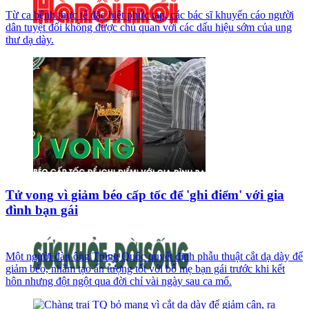
Từ ca bệnh thực tế đặc biệt phức tạp, các bác sĩ khuyến cáo người
dân tuyệt đối không được chủ quan với các dấu hiệu sớm của ung
thư dạ dày.
Tử vong vì giảm béo cấp tốc để 'ghi điểm' với gia
đình bạn gái
Một người đàn ông Trung Quốc quyết định phẫu thuật cắt dạ dày để
giảm béo, nhằm tạo ấn tượng tốt với bố mẹ bạn gái trước khi kết
hôn nhưng đột ngột qua đời chỉ vài ngày sau ca mổ.