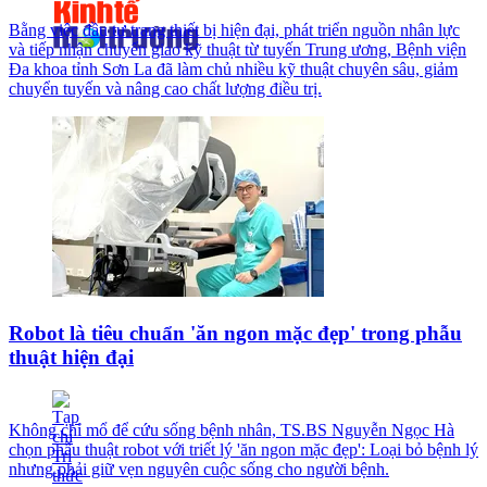
Bằng việc đầu tư trang thiết bị hiện đại, phát triển nguồn nhân lực
và tiếp nhận chuyển giao kỹ thuật từ tuyến Trung ương, Bệnh viện
Đa khoa tỉnh Sơn La đã làm chủ nhiều kỹ thuật chuyên sâu, giảm
chuyển tuyến và nâng cao chất lượng điều trị.
Robot là tiêu chuẩn 'ăn ngon mặc đẹp' trong phẫu
thuật hiện đại
Không chỉ mổ để cứu sống bệnh nhân, TS.BS Nguyễn Ngọc Hà
chọn phẫu thuật robot với triết lý 'ăn ngon mặc đẹp': Loại bỏ bệnh lý
nhưng phải giữ vẹn nguyên cuộc sống cho người bệnh.