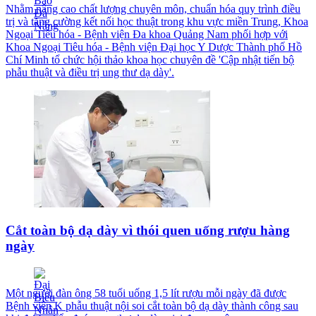
Nhằm nâng cao chất lượng chuyên môn, chuẩn hóa quy trình điều
trị và tăng cường kết nối học thuật trong khu vực miền Trung, Khoa
Ngoại Tiêu hóa - Bệnh viện Đa khoa Quảng Nam phối hợp với
Khoa Ngoại Tiêu hóa - Bệnh viện Đại học Y Dược Thành phố Hồ
Chí Minh tổ chức hội thảo khoa học chuyên đề 'Cập nhật tiến bộ
phẫu thuật và điều trị ung thư dạ dày'.
Cắt toàn bộ dạ dày vì thói quen uống rượu hàng
ngày
Một người đàn ông 58 tuổi uống 1,5 lít rượu mỗi ngày đã được
Bệnh viện K phẫu thuật nội soi cắt toàn bộ dạ dày thành công sau