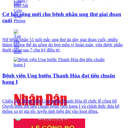
Cơ hội sống mới cho bệnh nhân ung thư giai đoạn
cuối
Nữ bệnh nhân 51 tuổi mắc ung thư dạ dày giai đoạn cuối, nhiều
tháng không thể ăn uống do hẹp môn vị hoàn toàn, vừa được phẫu
thuật robot sau 7 chu kỳ điều trị.
Bệnh viện Ung bướu Thanh Hóa đạt tiêu chuẩn
hạng I
Chiều 6/5, Bệnh viện Ung bướu Thanh Hóa tổ chức lễ công bố
Quyết định đạt tiêu chuẩn bệnh viện hạng I và chính thức đưa hệ
thống xạ trị gia tốc tuyến tính hiện đại vào hoạt động.