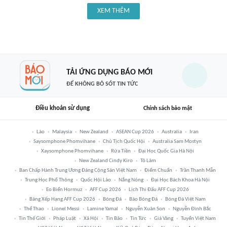
XEM THÊM
TẢI ỨNG DỤNG BÁO MỚI
ĐỂ KHÔNG BỎ SÓT TIN TỨC
Điều khoản sử dụng
Chính sách bảo mật
Lào
Malaysia
New Zealand
ASEAN Cup 2026
Australia
Iran
Saysomphone Phomvihane
Chủ Tịch Quốc Hội
Australia Sam Mostyn
Xaysomphone Phomvihane
Rửa Tiền
Đại Học Quốc Gia Hà Nội
New Zealand Cindy Kiro
Tô Lâm
Ban Chấp Hành Trung Ương Đảng Cộng Sản Việt Nam
Điểm Chuẩn
Trần Thanh Mẫn
Trung Học Phổ Thông
Quốc Hội Lào
Nắng Nóng
Đại Học Bách Khoa Hà Nội
Eo Biển Hormuz
AFF Cup 2026
Lịch Thi Đấu AFF Cup 2026
Bảng Xếp Hạng AFF Cup 2026
Bóng Đá
Báo Bóng Đá
Bóng Đá Việt Nam
Thể Thao
Lionel Messi
Lamine Yamal
Nguyễn Xuân Son
Nguyễn Đình Bắc
Tin Thế Giới
Pháp Luật
Xã Hội
Tin Bão
Tin Tức
Giá Vàng
Tuyển Việt Nam