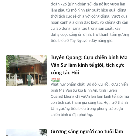
đoàn 726 (Binh đoàn 16) đã nỗ lực vươn lên
làm giàu từ mô hình sản xuất hiệu quả, đồng
thời tích cực sẻ chia với cộng đồng. Vượt qua
hoàn cảnh gia đình đặc biệt, vợ chồng chị cần
cù lao động, sáng tạo trong sản xuất, xây
dựng cuộc sống ổn định, trở thành tấm gương
tiêu biểu ở Tây Nguyên đầy nắng gió.
Tuyên Quang: Cựu chiến binh Ma
Văn Sử làm kinh tế giỏi, tích cực
công tác Hội
Phát huy phẩm chất 'Bộ đội Cụ Hồ', cựu chiến
binh Ma Văn Sử (xã Bình An, tỉnh Tuyên
Quang) không chỉ vươn lên làm kinh tế giỏi mà
còn tích cực tham gia công tác Hội, trở thành
tấm gương tiêu biểu trong phong trào cựu
chiến binh ở địa phương.
Gương sáng người cao tuổi làm