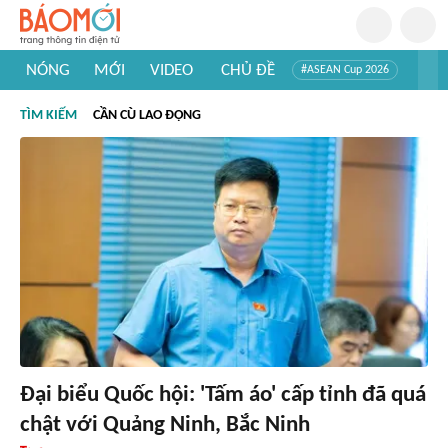
NÓNG
MỚI
VIDEO
CHỦ ĐỀ
#ASEAN Cup 2026
#Trí tuệ nhân tạo
#Mỹ - Iran
#Khám phá Việt Nam
TÌM KIẾM
CẦN CÙ LAO ĐỘNG
#Khám phá thế giới
Đại biểu Quốc hội: 'Tấm áo' cấp tỉnh đã quá
chật với Quảng Ninh, Bắc Ninh