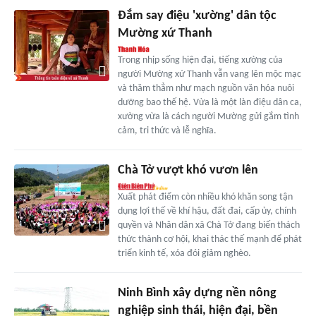
Đắm say điệu 'xường' dân tộc
Mường xứ Thanh
Trong nhịp sống hiện đại, tiếng xường của
người Mường xứ Thanh vẫn vang lên mộc mạc
và thăm thẳm như mạch nguồn văn hóa nuôi
dưỡng bao thế hệ. Vừa là một làn điệu dân ca,
xường vừa là cách người Mường gửi gắm tình
cảm, tri thức và lễ nghĩa.
Chà Tở vượt khó vươn lên
Xuất phát điểm còn nhiều khó khăn song tận
dụng lợi thế về khí hậu, đất đai, cấp ủy, chính
quyền và Nhân dân xã Chà Tở đang biến thách
thức thành cơ hội, khai thác thế mạnh để phát
triển kinh tế, xóa đói giảm nghèo.
Ninh Bình xây dựng nền nông
nghiệp sinh thái, hiện đại, bền