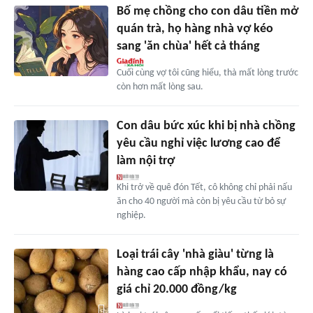
Bố mẹ chồng cho con dâu tiền mở
quán trà, họ hàng nhà vợ kéo
sang 'ăn chùa' hết cả tháng
Cuối cùng vợ tôi cũng hiểu, thà mất lòng trước
còn hơn mất lòng sau.
Con dâu bức xúc khi bị nhà chồng
yêu cầu nghỉ việc lương cao để
làm nội trợ
Khi trở về quê đón Tết, cô không chỉ phải nấu
ăn cho 40 người mà còn bị yêu cầu từ bỏ sự
nghiệp.
Loại trái cây 'nhà giàu' từng là
hàng cao cấp nhập khẩu, nay có
giá chỉ 20.000 đồng/kg