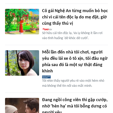
Cô gái Nghệ An từng muốn bỏ học
chỉ vì cái tên độc lạ do mẹ đặt, giờ
cũng thấy thú vị
Sở hữu cái tên độc lạ, Va Ly không ít lần rơi
vào tình huống 'dở khóc dở cười'.
Mỗi lần đến nhà tôi chơi, người
yêu đều lái xe ô tô xịn, tôi đâu ngờ
phía sau đó là một sự thật đáng
khinh
Tôi nhìn thấy người yêu rẽ vào một hẻm nhỏ
mà không thể tin nổi vào mắt mình.
Đang ngồi công viên thì gặp cướp,
nhờ 'hèn hạ' mà tôi bỗng dưng có
người yêu