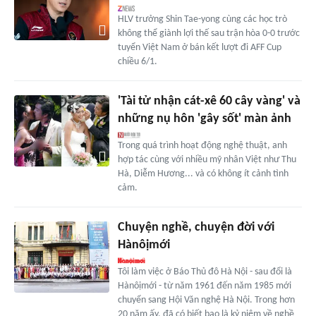
HLV trưởng Shin Tae-yong cùng các học trò
không thể giành lợi thế sau trận hòa 0-0 trước
tuyển Việt Nam ở bán kết lượt đi AFF Cup
chiều 6/1.
'Tài tử nhận cát-xê 60 cây vàng' và
những nụ hôn 'gây sốt' màn ảnh
Trong quá trình hoạt động nghệ thuật, anh
hợp tác cùng với nhiều mỹ nhân Việt như Thu
Hà, Diễm Hương... và có không ít cảnh tình
cảm.
Chuyện nghề, chuyện đời với
Hànôịmới
Tôi làm việc ở Báo Thủ đô Hà Nội - sau đổi là
Hànôịmới - từ năm 1961 đến năm 1985 mới
chuyển sang Hội Văn nghệ Hà Nội. Trong hơn
20 năm ấy, đã có biết bao là kỷ niệm về nghề