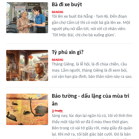
Bà đi xe buýt
Tôi lên xe buýt Đà Nẵng - Tam Kỳ. Đến đoạn
gần chợ Cẩm Lệ thì có một bà già lên xe. Một
người phụ nữ dẫn tới, nói với cô nhân viên:
'Tới Mộc Bài, chị cho bà xuống giùm'.
Tỷ phú xin gì?
Tháng Giêng, là lễ hội, là đi chùa chiền, cầu
may. Lắm người, tháng Giêng là đi xem bói,
coi vận hạn gia đình, bản thân năm này ra sao.
Báo tường - dấu lặng của mùa tri
ân
Sáng nay, lúc dọn lại ngăn tủ cũ, tôi vô tình tìm
thấy một tập hồ sơ đã ố màu theo thời gian.
Bên trong có vài tờ giấy rời, mép giấy đã quăn
lại. Khi mở ra, tôi bất giác bật cười. Đó là bản