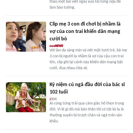
thảo một bài viết ngày xưa tôi từng nộp để
làm báo tường.
Clip mẹ 3 con đi chơi bị nhầm là
vợ của con trai khiến dân mạng
cười bò
Với làn da sáng mịn và nét mặt tươi trẻ, bà mẹ
3 con bị người lạ nhầm là vợ của cậu con trai
lớn, clip ghi lại cảnh này khiến dân mạng bật
cười, đua nhau chia sẻ.
Kỷ niệm cú ngã đầu đời của bác sĩ
102 tuổi
Ai cũng từng trải qua cảm giác hổ thẹn trong
đời. Vì lẽ gì đó mà bản thân tôi có tật kỳ lạ là
thường xuyên bị trượt chân và ngã trên sân
khấu.