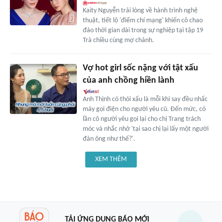
Kaity Nguyễn trải lòng về hành trình nghệ
thuật, tiết lộ 'điểm chí mạng' khiến cô chao
đảo thời gian dài trong sự nghiệp tại tập 19
Trà chiều cùng mợ chảnh.
Vợ hot girl sốc nặng với tật xấu
của anh chồng hiền lành
Anh Thịnh có thói xấu là mỗi khi say đều nhấc
máy gọi điện cho người yêu cũ. Đến mức, có
lần cô người yêu gọi lại cho chị Trang trách
móc và nhắc nhở 'tại sao chị lại lấy một người
đàn ông như thế?'.
XEM THÊM
TẢI ỨNG DỤNG BÁO MỚI