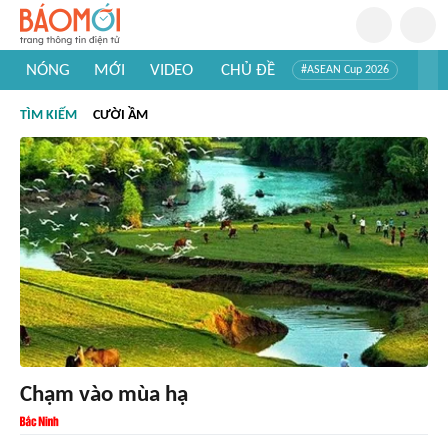
NÓNG
MỚI
VIDEO
CHỦ ĐỀ
#ASEAN Cup 2026
#Trí tuệ nhân tạo
#Mỹ - Iran
#Khám phá Việt Nam
TÌM KIẾM
CƯỜI ẦM
#Khám phá thế giới
Chạm vào mùa hạ