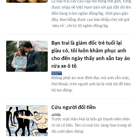
Là loại trái cây cao cấp nổi tiếng thế giới, từng
được nhập về Việt Nam bán với giá đắt đỏ lên
đến hàng trăm nghìn đồng/kg, thời gian gần
đây, kiwi bỗng được rao bán khắp chợ với giá
'siêu rẻ', chỉ từ 20 nghìn đồng/kg.
Bạn trai là giám đốc trẻ tuổi lại
giàu có, tôi luôn khâm phục anh
cho đến ngày thấy anh xắn tay áo
rửa xe ô tô
Không phải áo vest đĩnh đạc mà anh vẫn mặc,
thứ khoác trên người anh lại là một bộ đồ bảo
hộ lao động.
Cứu người đổi tiền
Trước mặt Hân Mai là bốn gã thanh niên nhìn
rõ vẻ cô hồn. Tên có mái tóc vàng hoe trong số
đó cười dâm đãng: