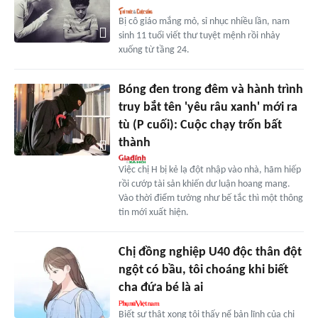
Bị cô giáo mắng mỏ, sỉ nhục nhiều lần, nam
sinh 11 tuổi viết thư tuyệt mệnh rồi nhảy
xuống từ tầng 24.
Bóng đen trong đêm và hành trình
truy bắt tên 'yêu râu xanh' mới ra
tù (P cuối): Cuộc chạy trốn bất
thành
Việc chị H bị kẻ lạ đột nhập vào nhà, hãm hiếp
rồi cướp tài sản khiến dư luận hoang mang.
Vào thời điểm tưởng như bế tắc thì một thông
tin mới xuất hiện.
Chị đồng nghiệp U40 độc thân đột
ngột có bầu, tôi choáng khi biết
cha đứa bé là ai
Biết sự thật xong tôi thấy nể bản lĩnh của chị