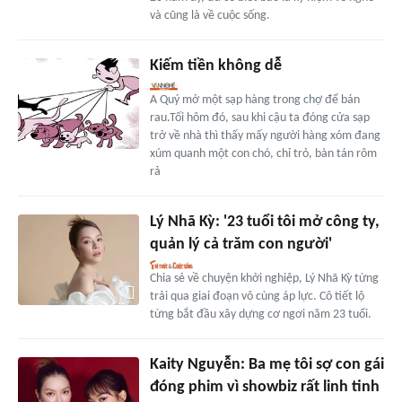
và cũng là về cuộc sống.
Kiếm tiền không dễ
A Quý mở một sạp hàng trong chợ để bán
rau.Tối hôm đó, sau khi cậu ta đóng cửa sạp
trở về nhà thì thấy mấy người hàng xóm đang
xúm quanh một con chó, chỉ trỏ, bàn tán rôm
rả
Lý Nhã Kỳ: '23 tuổi tôi mở công ty,
quản lý cả trăm con người'
Chia sẻ về chuyện khởi nghiệp, Lý Nhã Kỳ từng
trải qua giai đoạn vô cùng áp lực. Cô tiết lộ
từng bắt đầu xây dựng cơ ngơi năm 23 tuổi.
Kaity Nguyễn: Ba mẹ tôi sợ con gái
đóng phim vì showbiz rất linh tinh