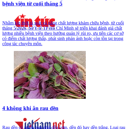
bệnh viện từ cuối tháng 5
Nhằm kịp thời rà soát và nâng chất lượng khám chữa bệnh, từ cuối
tháng 5/2026, Sở Y tế TP Hồ Chí Minh sẽ triển khai đánh giá chất
lượng nhiều bệnh viện theo hướng quản lý rủi ro, ưu tiên các cơ sở
có điểm chất lượng thấp, phát sinh phản ánh hoặc còn tồn tại trong
công tác chuyên môn.
4 không khi ăn rau dền
Rau dền có nhiều loại như dền cơm, dền đỏ hay dền trắng. Loại rau