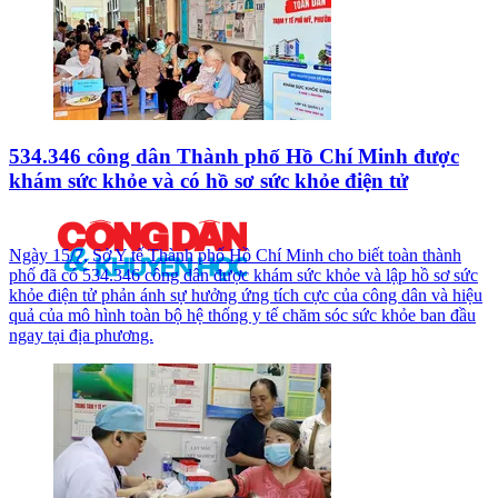
534.346 công dân Thành phố Hồ Chí Minh được
khám sức khỏe và có hồ sơ sức khỏe điện tử
Ngày 15/7, Sở Y tế Thành phố Hồ Chí Minh cho biết toàn thành
phố đã có 534.346 công dân được khám sức khỏe và lập hồ sơ sức
khỏe điện tử phản ánh sự hưởng ứng tích cực của công dân và hiệu
quả của mô hình toàn bộ hệ thống y tế chăm sóc sức khỏe ban đầu
ngay tại địa phương.