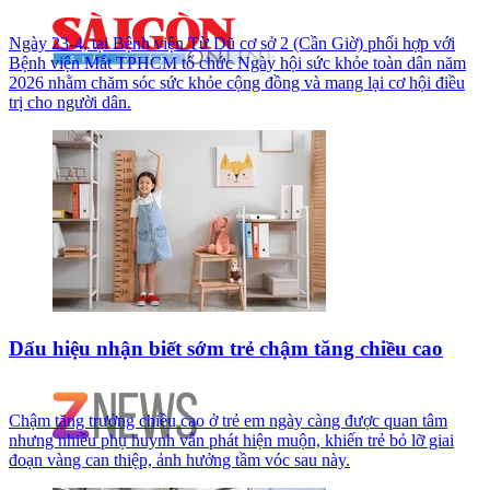
Ngày 23-4, tại Bệnh viện Từ Dũ cơ sở 2 (Cần Giờ) phối hợp với
Bệnh viện Mắt TPHCM tổ chức Ngày hội sức khỏe toàn dân năm
2026 nhằm chăm sóc sức khỏe cộng đồng và mang lại cơ hội điều
trị cho người dân.
Dấu hiệu nhận biết sớm trẻ chậm tăng chiều cao
Chậm tăng trưởng chiều cao ở trẻ em ngày càng được quan tâm
nhưng nhiều phụ huynh vẫn phát hiện muộn, khiến trẻ bỏ lỡ giai
đoạn vàng can thiệp, ảnh hưởng tầm vóc sau này.