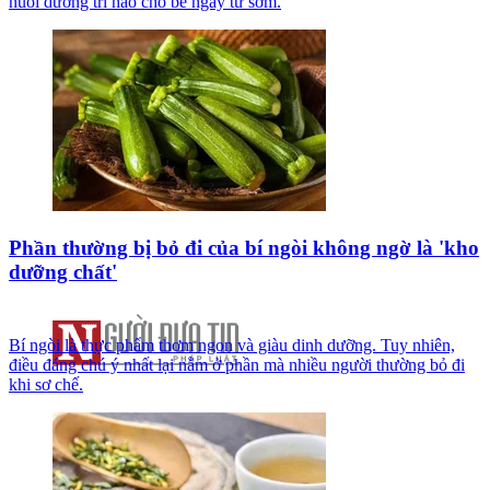
nuôi dưỡng trí não cho bé ngay từ sớm.
Phần thường bị bỏ đi của bí ngòi không ngờ là 'kho
dưỡng chất'
Bí ngòi là thực phẩm thơm ngon và giàu dinh dưỡng. Tuy nhiên,
điều đáng chú ý nhất lại nằm ở phần mà nhiều người thường bỏ đi
khi sơ chế.