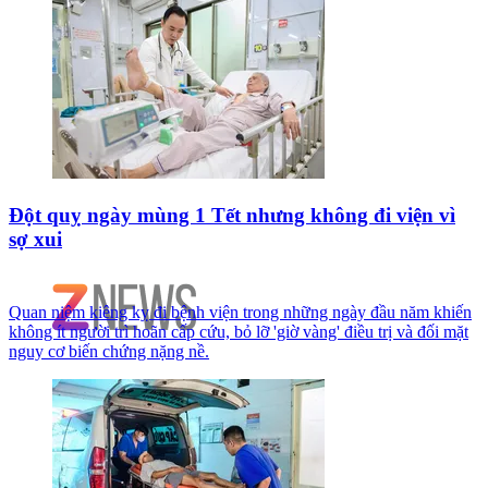
Đột quỵ ngày mùng 1 Tết nhưng không đi viện vì
sợ xui
Quan niệm kiêng kỵ đi bệnh viện trong những ngày đầu năm khiến
không ít người trì hoãn cấp cứu, bỏ lỡ 'giờ vàng' điều trị và đối mặt
nguy cơ biến chứng nặng nề.