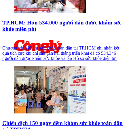
TP.HCM: Hơn 534.000 người dân được khám sức
khỏe miễn phí
Chương trình khám sức khỏe toàn dân tại TP.HCM ghi nhận kết
quả tích cực khi chỉ sau gần hai tháng triển khai đã có 534.346
người dân được khám sức khỏe và lập Hồ sơ sức khỏe điện tử.
Chiến dịch 150 ngày đêm khám sức khỏe toàn dân