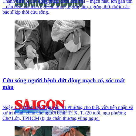
Thanh niên bị đứt động mạch dưới đòn trái – mạch máu lớn gần tim
– dẫn đến mất máu nghiêm trọng, ngưng tim, ngưng thở; được các
bác sĩ kịp thời cứu sống.
Cứu sống người bệnh đứt động mạch cổ, sốc mất
máu
Ngày 3-5, Bệnh viện Nguyễn Tri Phương cho biết, vừa tiếp nhận và
xử trí thành công cho người bệnh Tr. X. T. (20 tuổi, ngụ phường
Chợ Lớn, TPHCM) bị đa chấn thương vùng ngực.