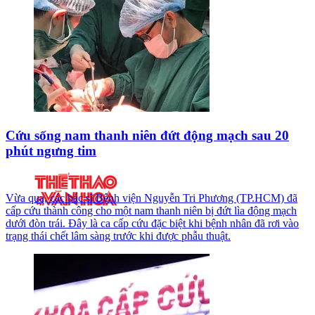
Cứu sống nam thanh niên đứt động mạch sau 20
phút ngưng tim
Vừa qua, các bác sĩ Bệnh viện Nguyễn Tri Phương (TP.HCM) đã
cấp cứu thành công cho một nam thanh niên bị đứt lìa động mạch
dưới đòn trái. Đây là ca cấp cứu đặc biệt khi bệnh nhân đã rơi vào
trạng thái chết lâm sàng trước khi được phẫu thuật.