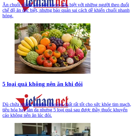
Ăn chuối rất tốt cho sức khỏe, đặc biệt với những người theo đuổi
chế độ ăn đặc biệt, nhưng bảo quản sai cách dễ khiến chuối nhanh
hỏng.
5 loại quả không nên ăn khi đói
Dù chứa nhiều vitamin, khoáng chất rất tốt cho sức khỏe tim mạch,
tiêu hóa hay làn da nhưng 5 loại quả sau được thầy thuốc khuyến
cáo không nên ăn lúc đói.