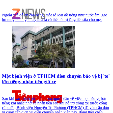
Ngoài chế độ ăn cân bằng, một số loại đồ uống như nước ấm, gạo
lứt rang, rau ngót hay thìa là có thể hỗ trợ tăng tiết sữa cho mẹ.
Một bệnh viện ở TPHCM điều chuyển bảo vệ bị 'tố'
lớn tiếng, nhận tiền giữ xe
Sau khi xác minh phản ánh của người dân về việc một bảo vệ lớn
tiếng khi nhắc nhở và nhận tiền sau khi hỗ trợ trông xe trước cổng
cấp cứu, Bệnh viện Nguyễn Tri Phương (TPHCM) đã yêu cầu đơn
vị cung cấp dịch vụ điều chuyển nhân viên này, đồng thời chấn