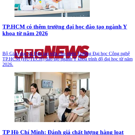
TP.HCM có thêm trường đại học đào tạo ngành Y
khoa từ năm 2026
Bộ Giáo dục và Đào tạo vừa cho phép Trường Đại học Công nghệ
TP.HCM (HUTECH) đào tạo ngành Y khoa trình độ đại học từ năm
2026.
TP Hồ Chí Minh: Đánh giá chất lượng hàng loạt