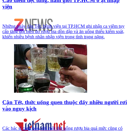
Cao điểm tiệc tùng, nam giới TP.HCM ồ ạt nhập
viện
Những ngày cận Tết, bệnh viện tại TP.HCM ghi nhận ca viêm tụy
cấp tăng đột biến do rượu bia dồn dập và ăn uống thiếu kiểm soát,
khiến nhiều bệnh nhân nhập viện trong tình trạng nặng.
Cận Tết, thức uống quen thuộc đẩy nhiều người rơi
vào nguy kịch
Các bác sĩ cảnh báo, chỉ một đợt uống rượu bia quá mức cũng có