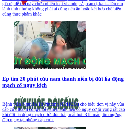
giá rẻ, dễ tìm này chứa nhiều loại vitamin, sắt, canxi, kali... Dù rau
lành tính nhưng không phải ai cũng nên ăn hoặc kết hợp chế biến
cùng thực phẩm khác.
Ép tim 20 phút cứu nam thanh niên bị đứt lìa động
mạch cổ nguy kịch
Bệnh viện Nguyễn Tri Phương (TPHCM) cho biết, đơn vị này vừa
cấp cứu thành công một nam thanh niên có nguy cơ tử vong rất cao
khi đứt lìa động mạch dưới đòn trái, mất hơn 3 lít máu, tim ngừng
đập ngay tại phòng cấp cứu.