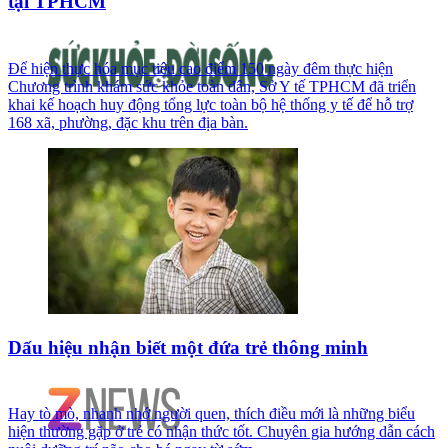
tại TPHCM
Để hiện thực hóa mục tiêu cao điểm 150 ngày đêm thực hiện
Chương trình khám sức khỏe toàn dân, Sở Y tế TPHCM đã triển
khai kế hoạch huy động tổng lực toàn bộ hệ thống y tế để hỗ trợ
168 xã, phường, đặc khu trên địa bàn.
Dấu hiệu nhận biết một đứa trẻ thông minh
Hay tò mò, nhanh nhớ người quen, thích điều mới là những biểu
hiện thường gặp ở trẻ có nhận thức tốt. Chuyên gia hướng dẫn cách