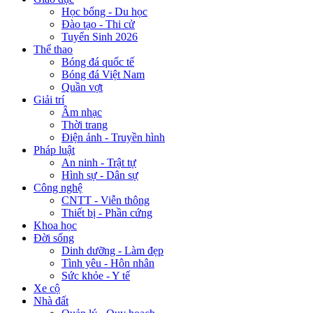
Học bổng - Du học
Đào tạo - Thi cử
Tuyển Sinh 2026
Thể thao
Bóng đá quốc tế
Bóng đá Việt Nam
Quần vợt
Giải trí
Âm nhạc
Thời trang
Điện ảnh - Truyền hình
Pháp luật
An ninh - Trật tự
Hình sự - Dân sự
Công nghệ
CNTT - Viễn thông
Thiết bị - Phần cứng
Khoa học
Đời sống
Dinh dưỡng - Làm đẹp
Tình yêu - Hôn nhân
Sức khỏe - Y tế
Xe cộ
Nhà đất