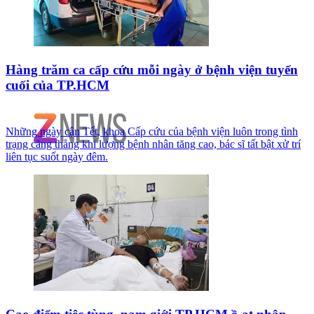
Hàng trăm ca cấp cứu mỗi ngày ở bệnh viện tuyến
cuối của TP.HCM
Những ngày cận Tết, khoa Cấp cứu của bệnh viện luôn trong tình
trạng căng thẳng khi lượng bệnh nhân tăng cao, bác sĩ tất bật xử trí
liên tục suốt ngày đêm.