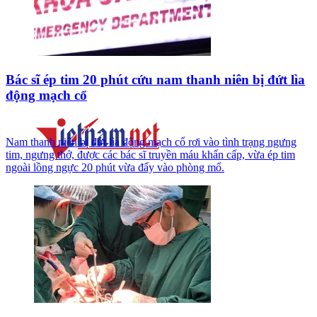
Bác sĩ ép tim 20 phút cứu nam thanh niên bị đứt lìa
động mạch cổ
Nam thanh niên bị đứt lìa động mạch cổ rơi vào tình trạng ngưng
tim, ngưng thở, được các bác sĩ truyền máu khẩn cấp, vừa ép tim
ngoài lồng ngực 20 phút vừa đẩy vào phòng mổ.