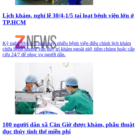
Lịch khám, nghỉ lễ 30/4-1/5 tại loạt bệnh viện lớn ở
TP.HCM
Kỳ nghỉ 30/4-1/5 năm nay, nhiều bệnh viện điều chỉnh lịch khám
chữa bệnh nhưng vẫn duy trì khám ngoài giờ, tiêm chủng hoặc cấp
cứu 24/7 để phục vụ người dân.
100 người dân xã Cần Giờ được khám, phẫu thuật
đục thủy tinh thể miễn phí