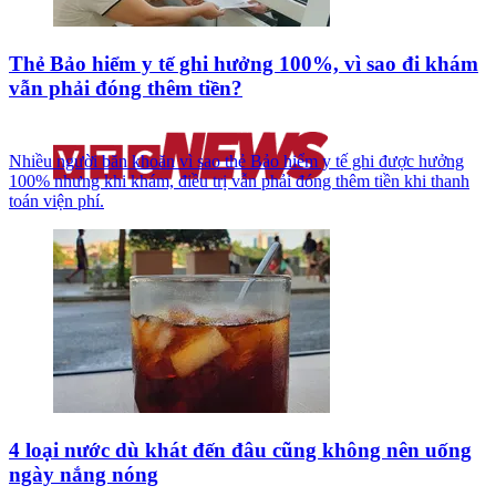
Thẻ Bảo hiểm y tế ghi hưởng 100%, vì sao đi khám
vẫn phải đóng thêm tiền?
Nhiều người băn khoăn vì sao thẻ Bảo hiểm y tế ghi được hưởng
100% nhưng khi khám, điều trị vẫn phải đóng thêm tiền khi thanh
toán viện phí.
4 loại nước dù khát đến đâu cũng không nên uống
ngày nắng nóng