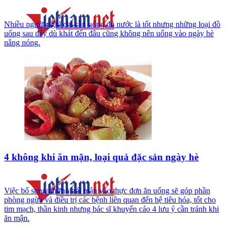
Nhiều người nghĩ chỉ cần uống đủ nước là tốt nhưng những loại đồ
uống sau đây dù khát đến đâu cũng không nên uống vào ngày hè
nắng nóng.
4 không khi ăn mận, loại quả đặc sản ngày hè
Việc bổ sung những trái mận vào thực đơn ăn uống sẽ góp phần
phòng ngừa và điều trị các bệnh liên quan đến hệ tiêu hóa, tốt cho
tim mạch, thần kinh nhưng bác sĩ khuyến cáo 4 lưu ý cần tránh khi
ăn mận.