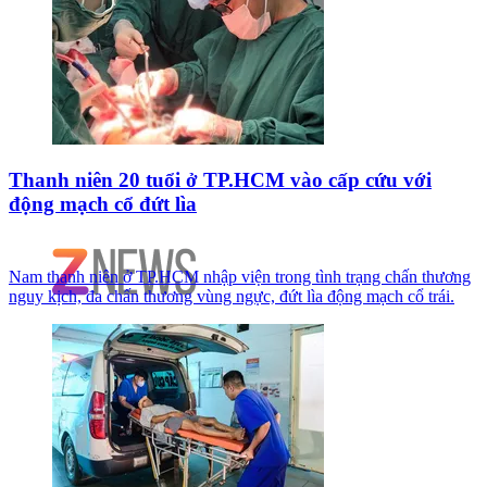
Thanh niên 20 tuổi ở TP.HCM vào cấp cứu với
động mạch cổ đứt lìa
Nam thanh niên ở TP.HCM nhập viện trong tình trạng chấn thương
nguy kịch, đa chấn thương vùng ngực, đứt lìa động mạch cổ trái.