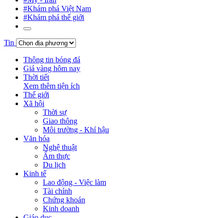
#Khám phá Việt Nam
#Khám phá thế giới
Tin
Thông tin bóng đá
Giá vàng hôm nay
Thời tiết
Xem thêm tiện ích
Thế giới
Xã hội
Thời sự
Giao thông
Môi trường - Khí hậu
Văn hóa
Nghệ thuật
Ẩm thực
Du lịch
Kinh tế
Lao động - Việc làm
Tài chính
Chứng khoán
Kinh doanh
Giáo dục