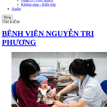
Quản lý - Quy hoạch
Không gian - Kiến trúc
Audio
Đóng
TÌM KIẾM
BỆNH VIỆN NGUYỄN TRI
PHƯƠNG