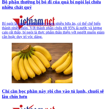
Bộ phận thường bị bỏ đi của quả bí ngòi lại chứa
nhiều chất quý
Bí ngòi là rau củ quen thuộc trong nhiều bữa ăn, có thể chế biến
thành nhiều món. Với thành phần chứa tới 95% là nước và lượng
calo rất thấp, bí ngòi là thực phẩm thân thiện với người muốn giảm
cân hoặc duy trì vóc dáng.
Chỉ cần bọc phần này rồi cho vào tủ lạnh, chuối sẽ
lâu chín hơn