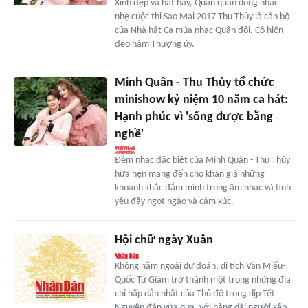
Xinh đẹp và hát hay, Quán quân dòng nhạc
nhẹ cuộc thi Sao Mai 2017 Thu Thủy là cán bộ
của Nhà hát Ca múa nhạc Quân đội. Cô hiện
đeo hàm Thượng úy.
Minh Quân - Thu Thủy tổ chức
minishow kỷ niệm 10 năm ca hát:
Hạnh phúc vì 'sống được bằng
nghề'
Đêm nhạc đặc biệt của Minh Quân - Thu Thủy
hứa hẹn mang đến cho khán giả những
khoảnh khắc đắm mình trong âm nhạc và tình
yêu đầy ngọt ngào và cảm xúc.
Hội chữ ngày Xuân
Không nằm ngoài dự đoán, di tích Văn Miếu-
Quốc Tử Giám trở thành một trong những địa
chỉ hấp dẫn nhất của Thủ đô trong dịp Tết
Nguyên đán vừa qua, với hàng dài người xếp