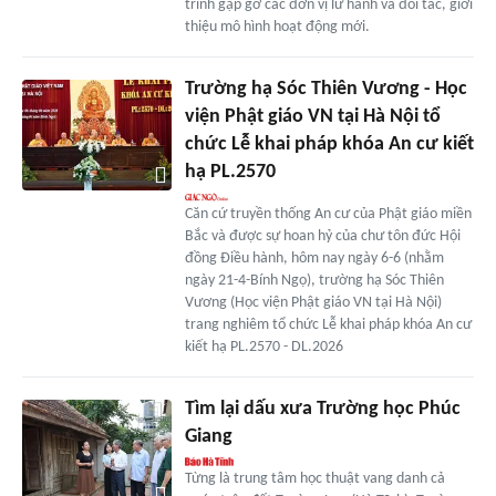
trình gặp gỡ các đơn vị lữ hành và đối tác, giới
thiệu mô hình hoạt động mới.
Trường hạ Sóc Thiên Vương - Học
viện Phật giáo VN tại Hà Nội tổ
chức Lễ khai pháp khóa An cư kiết
hạ PL.2570
Căn cứ truyền thống An cư của Phật giáo miền
Bắc và được sự hoan hỷ của chư tôn đức Hội
đồng Điều hành, hôm nay ngày 6-6 (nhằm
ngày 21-4-Bính Ngọ), trường hạ Sóc Thiên
Vương (Học viện Phật giáo VN tại Hà Nội)
trang nghiêm tổ chức Lễ khai pháp khóa An cư
kiết hạ PL.2570 - DL.2026
Tìm lại dấu xưa Trường học Phúc
Giang
Từng là trung tâm học thuật vang danh cả