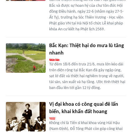
Bắc và được sự hoan hỷ của chư tôn đức Hội
đồng Điều hành, ngày 22-6 (nhằm ngày 27-5-
Ất Tỵ), trường hạ Sóc Thiên Vương - Học viện
Phật giáo VN tại Hà Nội tổ chức Lễ khai pháp
khóa An cư kiết hạ Phật lịch 2569.
Bắc Kạn: Thiệt hại do mưa lũ tăng
nhanh
Từ đêm 18/6 đến trưa 21/6, mưa lớn kéo dài
trên diện rộng tại Bắc Kạn đã gây ngập úng,
sạt lở đất và thiệt hại nghiêm trọng về người,
tài sản, sản xuất và hạ tầng. Ước tính thiệt hại
ban đầu lên tới gần 12 tỷ đồng.
Vị đại khoa có công quai đê lấn
biển, khai khẩn đất hoang
Không chỉ là Tiến sĩ khai khoa vùng Hải Hậu
(Nam Định), Đỗ Tông Phát còn góp công khai