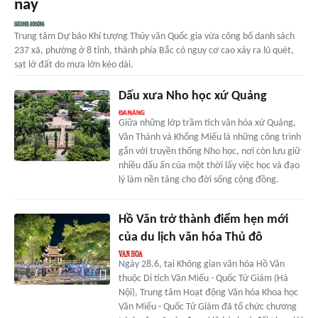
nay
Trung tâm Dự báo Khí tượng Thủy văn Quốc gia vừa công bố danh sách
237 xã, phường ở 8 tỉnh, thành phía Bắc có nguy cơ cao xảy ra lũ quét,
sạt lở đất do mưa lớn kéo dài.
Dấu xưa Nho học xứ Quảng
Giữa những lớp trầm tích văn hóa xứ Quảng,
Văn Thánh và Khổng Miếu là những công trình
gắn với truyền thống Nho học, nơi còn lưu giữ
nhiều dấu ấn của một thời lấy việc học và đạo
lý làm nền tảng cho đời sống cộng đồng.
Hồ Văn trở thành điểm hẹn mới
của du lịch văn hóa Thủ đô
Ngày 28.6, tại Không gian văn hóa Hồ Văn
thuộc Di tích Văn Miếu - Quốc Tử Giám (Hà
Nội), Trung tâm Hoạt động Văn hóa Khoa học
Văn Miếu - Quốc Tử Giám đã tổ chức chương