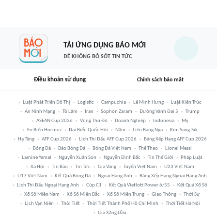
TẢI ỨNG DỤNG BÁO MỚI
ĐỂ KHÔNG BỎ SÓT TIN TỨC
Điều khoản sử dụng
Chính sách bảo mật
Luật Phát Triển Đô Thị
Logistic
Campuchia
Lê Minh Hưng
Luật Kiến Trúc
An Ninh Mạng
Tô Lâm
Iran
Sophon Zaram
Đường Vành Đai 5
Trump
ASEAN Cup 2026
Vùng Thủ Đô
Doanh Nghiệp
Indonesia
Mỹ
Eo Biển Hormuz
Đại Biểu Quốc Hội
Năm
Liên Bang Nga
Kim Sang-Sik
Hạ Tầng
AFF Cup 2026
Lịch Thi Đấu AFF Cup 2026
Bảng Xếp Hạng AFF Cup 2026
Bóng Đá
Báo Bóng Đá
Bóng Đá Việt Nam
Thể Thao
Lionel Messi
Lamine Yamal
Nguyễn Xuân Son
Nguyễn Đình Bắc
Tin Thế Giới
Pháp Luật
Xã Hội
Tin Bão
Tin Tức
Giá Vàng
Tuyển Việt Nam
U23 Việt Nam
U17 Việt Nam
Kết Quả Bóng Đá
Ngoại Hạng Anh
Bảng Xếp Hạng Ngoại Hạng Anh
Lịch Thi Đấu Ngoại Hạng Anh
Cúp C1
Kết Quả Vietlott Power 6/55
Kết Quả Xổ Số
Xổ Số Miền Nam
Xổ Số Miền Bắc
Xổ Số Miền Trung
Giao Thông
Thời Sự
Lịch Vạn Niên
Thời Tiết
Thời Tiết Thành Phố Hồ Chí Minh
Thời Tiết Hà Nội
Giá Xăng Dầu