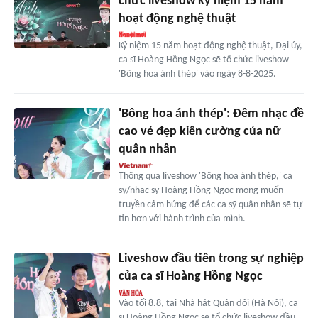
chức liveshow kỷ niệm 15 năm
hoạt động nghệ thuật
Kỷ niệm 15 năm hoạt động nghệ thuật, Đại úy,
ca sĩ Hoàng Hồng Ngọc sẽ tổ chức liveshow
'Bông hoa ánh thép' vào ngày 8-8-2025.
'Bông hoa ánh thép': Đêm nhạc đề
cao vẻ đẹp kiên cường của nữ
quân nhân
Thông qua liveshow 'Bông hoa ánh thép,' ca
sỹ/nhạc sỹ Hoàng Hồng Ngọc mong muốn
truyền cảm hứng để các ca sỹ quân nhân sẽ tự
tin hơn với hành trình của mình.
Liveshow đầu tiên trong sự nghiệp
của ca sĩ Hoàng Hồng Ngọc
Vào tối 8.8, tại Nhà hát Quân đội (Hà Nội), ca
sĩ Hoàng Hồng Ngọc sẽ tổ chức liveshow đầu