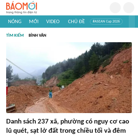
NÓNG
MỚI
VIDEO
CHỦ ĐỀ
#ASEAN Cup 2026
#Trí tuệ nhân tạo
#Mỹ - Iran
#Khám phá Việt Nam
TÌM KIẾM
BÌNH VĂN
#Khám phá thế giới
Danh sách 237 xã, phường có nguy cơ cao
lũ quét, sạt lở đất trong chiều tối và đêm