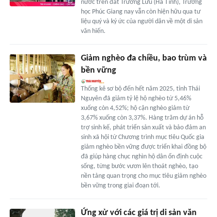
nước trên đất Trường Lưu (Hà Tĩnh), Trường
học Phúc Giang nay vẫn còn hiện hữu qua tư
liệu quý và ký ức của người dân về một di sản
văn hiến.
Giảm nghèo đa chiều, bao trùm và
bền vững
Thống kê sơ bộ đến hết năm 2025, tỉnh Thái
Nguyên đã giảm tỷ lệ hộ nghèo từ 5,46%
xuống còn 4,52%; hộ cận nghèo giảm từ
3,67% xuống còn 3,37%. Hàng trăm dự án hỗ
trợ sinh kế, phát triển sản xuất và bảo đảm an
sinh xã hội từ Chương trình mục tiêu Quốc gia
giảm nghèo bền vững được triển khai đồng bộ
đã giúp hàng chục nghìn hộ dân ổn định cuộc
sống, từng bước vươn lên thoát nghèo, tạo
nền tảng quan trọng cho mục tiêu giảm nghèo
bền vững trong giai đoạn tới.
Ứng xử với các giá trị di sản văn