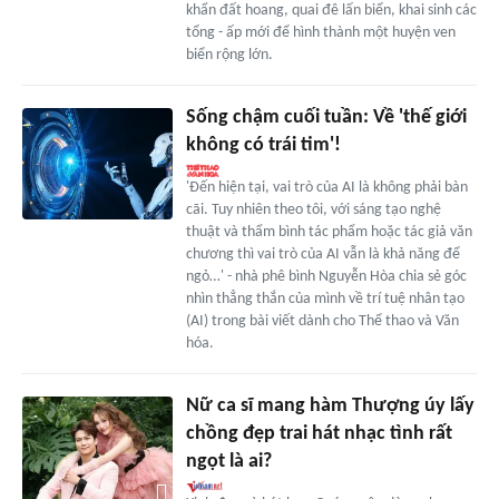
khẩn đất hoang, quai đê lấn biển, khai sinh các
tổng - ấp mới để hình thành một huyện ven
biển rộng lớn.
Sống chậm cuối tuần: Về 'thế giới
không có trái tim'!
'Đến hiện tại, vai trò của AI là không phải bàn
cãi. Tuy nhiên theo tôi, với sáng tạo nghệ
thuật và thẩm bình tác phẩm hoặc tác giả văn
chương thì vai trò của AI vẫn là khả năng để
ngỏ…' - nhà phê bình Nguyễn Hòa chia sẻ góc
nhìn thẳng thắn của mình về trí tuệ nhân tạo
(AI) trong bài viết dành cho Thể thao và Văn
hóa.
Nữ ca sĩ mang hàm Thượng úy lấy
chồng đẹp trai hát nhạc tình rất
ngọt là ai?