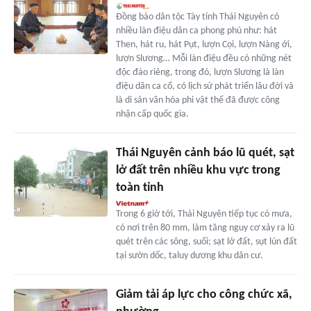
Đồng bào dân tộc Tày tỉnh Thái Nguyên có
nhiều làn điệu dân ca phong phú như: hát
Then, hát ru, hát Pụt, lượn Cọi, lượn Nàng ới,
lượn Slương… Mỗi làn điệu đều có những nét
độc đáo riêng, trong đó, lượn Slương là làn
điệu dân ca cổ, có lịch sử phát triển lâu đời và
là di sản văn hóa phi vật thể đã được công
nhận cấp quốc gia.
Thái Nguyên cảnh báo lũ quét, sạt
lở đất trên nhiều khu vực trong
toàn tỉnh
Trong 6 giờ tới, Thái Nguyên tiếp tục có mưa,
có nơi trên 80 mm, làm tăng nguy cơ xảy ra lũ
quét trên các sông, suối; sạt lở đất, sụt lún đất
tại sườn dốc, taluy dương khu dân cư.
Giảm tải áp lực cho công chức xã,