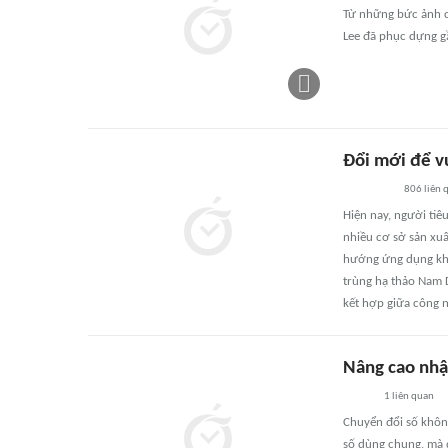
Từ những bức ảnh c
Lee đã phục dựng gầ
Đổi mới để 
806
liên 
Hiện nay, người ti
nhiều cơ sở sản xuấ
hướng ứng dụng kho
trùng hạ thảo Nam 
kết hợp giữa công n
Nâng cao nh
1
liên quan
Chuyển đổi số không
số dùng chung, mà 