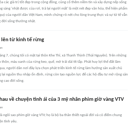
ỏa các giá trị tốt đẹp trong cộng đồng, củng cố thêm niềm tin và xây dựng nếp sống
 sáng 'nhặt được của rơi, trả lại người mất' là một nét đẹp văn hóa, thể hiện phẩm
uý của người dân Việt Nam, minh chứng rõ nét cho lòng trung thực và sự tử tế vẫn
g đời sống thường nhật.
lên từ kinh tế rừng
an
ng 7, chúng tôi có mặt tại thôn Khe Thỉ, xã Thanh Thịnh (Thái Nguyên). Trên những
thôn, màu xanh của rừng keo, quế, mỡ trải dài tít tắp. Phát huy lợi thế đất lâm
ua, người dân nơi đây lựa chọn phát triển kinh tế rừng làm hướng sản xuất chủ
g lại nguồn thu nhập ổn định, rừng còn tạo nguồn lực để các hộ đầu tư mở rộng sản
ng cao đời sống.
hau về chuyện tình ái của 3 mỹ nhân phim giờ vàng VTV
an
à ngôi sao phim giờ vàng VTV; họ là bộ ba thân thiết ngoài đời và có điểm chung
ện tình yêu.