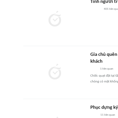
Tình người t
405
liên qu
Gia chủ quên
khách
1
liên quan
Chiếc quạt đặt tại 
chóng có mặt khống 
Phục dựng ký ứ
11
liên quan