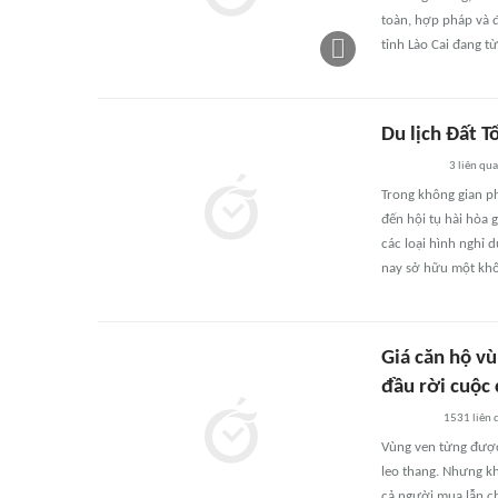
toàn, hợp pháp và 
tỉnh Lào Cai đang 
Du lịch Đất T
3
liên qu
Trong không gian ph
đến hội tụ hài hòa 
các loại hình nghỉ 
nay sở hữu một khôn
Giá căn hộ v
đầu rời cuộc 
1531
liên 
Vùng ven từng được 
leo thang. Nhưng kh
cả người mua lẫn ch