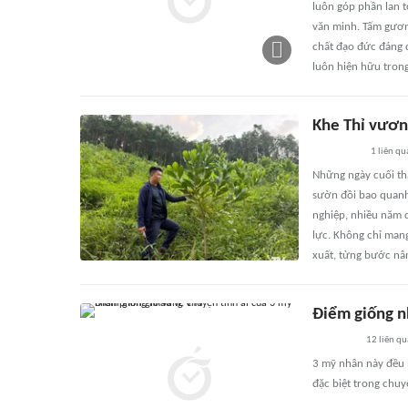
luôn góp phần lan t
văn minh. Tấm gương
chất đạo đức đáng q
luôn hiện hữu tron
Khe Thỉ vươn 
1
liên qu
Những ngày cuối thá
sườn đồi bao quanh 
nghiệp, nhiều năm q
lực. Không chỉ man
xuất, từng bước nâ
Điểm giống n
12
liên qu
3 mỹ nhân này đều l
đặc biệt trong chuy