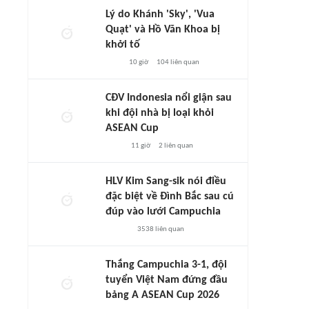
Lý do Khánh 'Sky', 'Vua
Quạt' và Hồ Văn Khoa bị
khởi tố
10 giờ
104
liên quan
CĐV Indonesia nổi giận sau
khi đội nhà bị loại khỏi
ASEAN Cup
11 giờ
2
liên quan
HLV Kim Sang-sik nói điều
đặc biệt về Đình Bắc sau cú
đúp vào lưới Campuchia
3538
liên quan
Thắng Campuchia 3-1, đội
tuyển Việt Nam đứng đầu
bảng A ASEAN Cup 2026