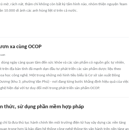
ũ mờ, rách nát, thậm chí không còn bất kỳ tấm hình nào, nhóm thiện nguyện Team
n 10.000 di ảnh các anh hùng liệt sĩ trên cả nước.
vươn xa cùng OCOP
quan
êu dùng ngày càng quan tâm đến sức khỏe và các sản phẩm có nguồn gốc tự nhiên,
t trên địa bàn tỉnh đã mạnh dạn đầu tư phát triển các sản phẩm dược liệu theo
a học công nghệ. Một trong những mô hình tiêu biểu là Cơ sở sản xuất Đông
Dương (khu 3, phường Vân Phú) - nơi đang từng bước khẳng định hiệu quả của việc
ghệ hiện đại với tư duy đổi mới trong phát triển sản phẩm OCOP.
ận thức, sử dụng phần mềm hợp pháp
 chỉ là đưa thủ tục hành chính lên môi trường điện tử hay xây dựng các nền tảng
quan trọng hơn là bảo đảm hệ thống công nghệ thông tin vận hành trên nền tảng an