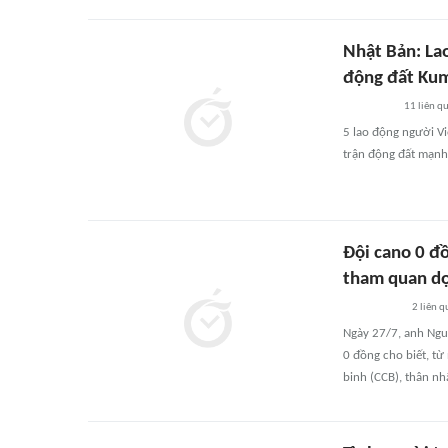
Nhật Bản: La
động đất Ku
11
liên q
5 lao động người Vi
trận động đất mạnh 
Đội cano 0 đồ
tham quan dọ
2
liên q
Ngày 27/7, anh Ngu
0 đồng cho biết, t
binh (CCB), thân nhâ