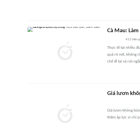
Cà Mau: Làm s
411
liên 
Thực tế tại nhiều đ
quả rõ nét, không c
chế đi lại và rút ng
Giá lươn khôn
Giá lươn không bùn 
thêm áp lực vì chi 