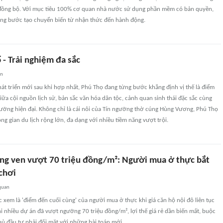
đồng bộ. Với mục tiêu 100% cơ quan nhà nước sử dụng phần mềm có bản quyền,
từng bước tạo chuyển biến từ nhận thức đến hành động.
ổ - Trải nghiệm đa sắc
an
át triển mới sau khi hợp nhất, Phú Thọ đang từng bước khẳng định vị thế là điểm
giữa cội nguồn lịch sử, bản sắc văn hóa dân tộc, cảnh quan sinh thái đặc sắc cùng
dưỡng hiện đại. Không chỉ là cái nôi của Tín ngưỡng thờ cúng Hùng Vương, Phú Thọ
g gian du lịch rộng lớn, đa dạng với nhiều tiềm năng vượt trội.
ùng ven vượt 70 triệu đồng/m²: Người mua ở thực bắt
chơi
quan
xem là 'điểm đến cuối cùng' của người mua ở thực khi giá căn hộ nội đô liên tục
i nhiều dự án đã vượt ngưỡng 70 triệu đồng/m², lợi thế giá rẻ dần biến mất, buộc
ủ đầu tư phải đối mặt với những bài toán mới.