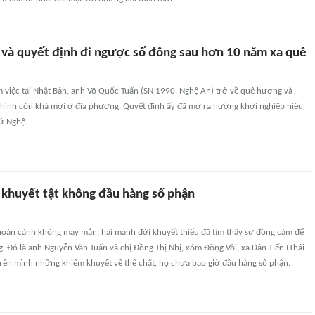
x và quyết định đi ngược số đông sau hơn 10 năm xa quê
 việc tại Nhật Bản, anh Võ Quốc Tuấn (SN 1990, Nghệ An) trở về quê hương và
 hình còn khá mới ở địa phương. Quyết định ấy đã mở ra hướng khởi nghiệp hiệu
xứ Nghệ.
 khuyết tật không đầu hàng số phận
 hoàn cảnh không may mắn, hai mảnh đời khuyết thiếu đã tìm thấy sự đồng cảm để
 Đó là anh Nguyễn Văn Tuấn và chị Đồng Thị Nhị, xóm Đồng Vòi, xã Dân Tiến (Thái
rên mình những khiếm khuyết về thể chất, họ chưa bao giờ đầu hàng số phận.