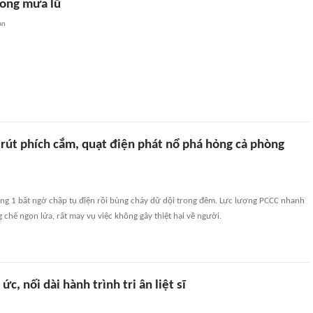
rong mưa lũ
an
 rút phích cắm, quạt điện phát nổ phá hỏng cả phòng
tầng 1 bất ngờ chập tụ điện rồi bùng cháy dữ dội trong đêm. Lực lượng PCCC nhanh
chế ngọn lửa, rất may vụ việc không gây thiệt hại về người.
c, nối dài hành trình tri ân liệt sĩ