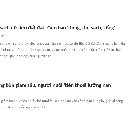
ạch dữ liệu đất đai, đảm bảo 'đúng, đủ, sạch, sống'
quan
ịa phương cho thấy, việc làm giàu, làm sạch cơ sở dữ liệu đất đai đang mang lại hiệu
hỉ phục vụ tốt hơn công tác quản lý của Nhà nước mà còn giúp giảm giấy tờ, hạn
ắn thời gian chờ đợi của người dân.
g bùn giảm sâu, người nuôi 'tiến thoái lưỡng nan'
giảm mạnh khiến nhiều hộ nuôi ở Hà Tĩnh lâm vào cảnh bán cũng lỗ, giữ lại càng
phí phát sinh mỗi ngày một lớn.