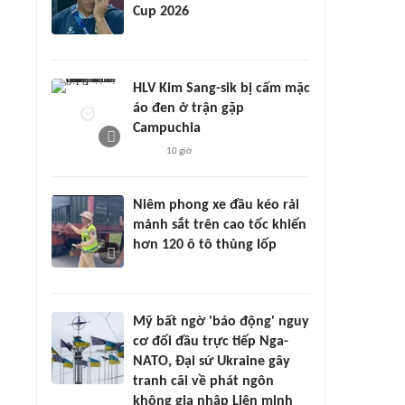
Cup 2026
HLV Kim Sang-sik bị cấm mặc
áo đen ở trận gặp
Campuchia
10 giờ
Niêm phong xe đầu kéo rải
mảnh sắt trên cao tốc khiến
hơn 120 ô tô thủng lốp
Mỹ bất ngờ 'báo động' nguy
cơ đối đầu trực tiếp Nga-
NATO, Đại sứ Ukraine gây
tranh cãi về phát ngôn
không gia nhập Liên minh