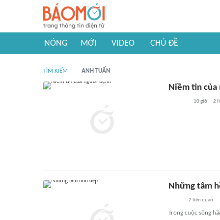
NÓNG
MỚI
VIDEO
CHỦ ĐỀ
TÌM KIẾM
ANH TUẤN
Niềm tin của
10 giờ
2
l
Những tâm h
2
liên quan
Trong cuộc sống hằ