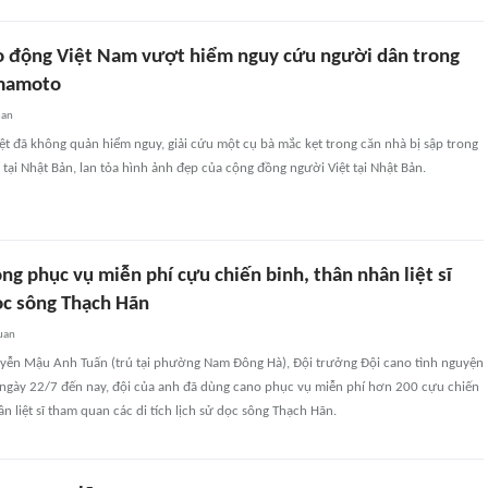
o động Việt Nam vượt hiểm nguy cứu người dân trong
mamoto
uan
ệt đã không quản hiểm nguy, giải cứu một cụ bà mắc kẹt trong căn nhà bị sập trong
tại Nhật Bản, lan tỏa hình ảnh đẹp của cộng đồng người Việt tại Nhật Bản.
ng phục vụ miễn phí cựu chiến binh, thân nhân liệt sĩ
c sông Thạch Hãn
uan
yễn Mậu Anh Tuấn (trú tại phường Nam Đông Hà), Đội trưởng Đội cano tình nguyện
ừ ngày 22/7 đến nay, đội của anh đã dùng cano phục vụ miễn phí hơn 200 cựu chiến
n liệt sĩ tham quan các di tích lịch sử dọc sông Thạch Hãn.