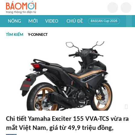
NÓNG
MỚI
VIDEO
CHỦ ĐỀ
#ASEAN Cup 2026
#Trí tuệ nhân tạo
#Mỹ - Iran
#Khám phá Việt Nam
TÌM KIẾM
Y-CONNECT
#Khám phá thế giới
Chi tiết Yamaha Exciter 155 VVA-TCS vừa ra
mắt Việt Nam, giá từ 49,9 triệu đồng,