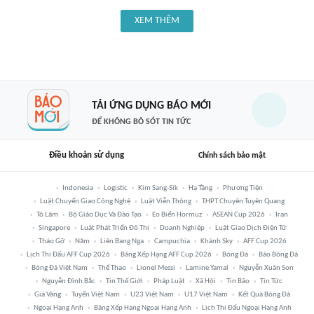
XEM THÊM
TẢI ỨNG DỤNG BÁO MỚI
ĐỂ KHÔNG BỎ SÓT TIN TỨC
Điều khoản sử dụng
Chính sách bảo mật
Indonesia
Logistic
Kim Sang-Sik
Hạ Tầng
Phương Tiện
Luật Chuyển Giao Công Nghệ
Luật Viễn Thông
THPT Chuyên Tuyên Quang
Tô Lâm
Bộ Giáo Dục Và Đào Tạo
Eo Biển Hormuz
ASEAN Cup 2026
Iran
Singapore
Luật Phát Triển Đô Thị
Doanh Nghiệp
Luật Giao Dịch Điện Tử
Tháo Gỡ
Năm
Liên Bang Nga
Campuchia
Khánh Sky
AFF Cup 2026
Lịch Thi Đấu AFF Cup 2026
Bảng Xếp Hạng AFF Cup 2026
Bóng Đá
Báo Bóng Đá
Bóng Đá Việt Nam
Thể Thao
Lionel Messi
Lamine Yamal
Nguyễn Xuân Son
Nguyễn Đình Bắc
Tin Thế Giới
Pháp Luật
Xã Hội
Tin Bão
Tin Tức
Giá Vàng
Tuyển Việt Nam
U23 Việt Nam
U17 Việt Nam
Kết Quả Bóng Đá
Ngoại Hạng Anh
Bảng Xếp Hạng Ngoại Hạng Anh
Lịch Thi Đấu Ngoại Hạng Anh