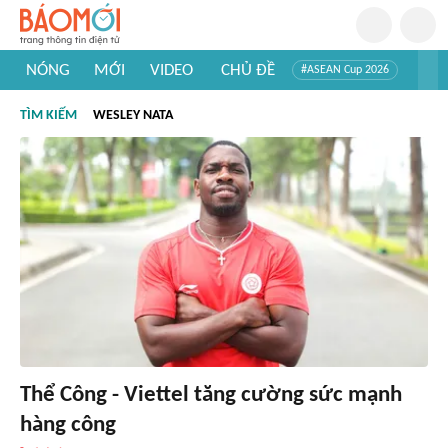
NÓNG
MỚI
VIDEO
CHỦ ĐỀ
#ASEAN Cup 2026
#Trí tuệ nhân tạo
#Mỹ - Iran
#Khám phá Việt Nam
TÌM KIẾM
WESLEY NATA
#Khám phá thế giới
Thể Công - Viettel tăng cường sức mạnh
hàng công