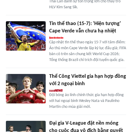
Thái Lan dành sự tôn trọng lớn cho thầy trò
HLV Kim Sang Sik.
Tin thể thao (15-7): 'Hiện tượng'
Cape Verde vẫn chưa hạ nhiệt
Cập nhật tin thể thao ngày 15-7 với tâm điểm:
Áo thủ môn Cape Verde lập kỷ lục đấu giá; FIFA
bán cỏ trên sân chung kết World Cup 2026;
Tổng thống Brazil chỉ trích đội tuyển quốc gia.
Thể Công Viettel gia hạn hợp đồng
với 2 ngoại binh
Đội bóng áo lính chính thức gia hạn hợp đồng
với hai ngoại binh Wesley Nata và Paulinho
Martin cho mùa giải mới.
Đại gia V-League đặt nền móng
cho cuộc đua vô địch bằng quyết