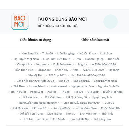
TẢI ỨNG DỤNG BÁO MỚI
ĐỂ KHÔNG BỎ SÓT TIN TỨC
Điều khoản sử dụng
Chính sách bảo mật
Kim Sang-Sik
Tháo Gỡ
Liên Bang Nga
Hồ Văn Khoa
Xuân Son
Đội Tuyển Việt Nam
Luật Phát Triển Đô Thị
Iran
Doanh Nghiệp
Đình Bắc
Campuchia
Indonesia
Eo Biển Hormuz
Logistic
A ASEAN Cup 2026
Trần Đình Tiệp
Singapore
Khánh Sky
Năm
ASEAN Cup 2026
Hạ Tầng
Sân Mỹ Đình
AFF Cup 2026
Lịch Thi Đấu AFF Cup 2026
Bảng Xếp Hạng AFF Cup 2026
Bóng Đá
Báo Bóng Đá
Bóng Đá Việt Nam
Thể Thao
Lionel Messi
Lamine Yamal
Nguyễn Xuân Son
Nguyễn Đình Bắc
Tin Thế Giới
Pháp Luật
Xã Hội
Tin Bão
Tin Tức
Giá Vàng
Tuyển Việt Nam
U23 Việt Nam
U17 Việt Nam
Kết Quả Bóng Đá
Ngoại Hạng Anh
Bảng Xếp Hạng Ngoại Hạng Anh
Lịch Thi Đấu Ngoại Hạng Anh
Cúp C1
Kết Quả Vietlott Power 6/55
Kết Quả Xổ Số
Xổ Số Miền Nam
Xổ Số Miền Bắc
Xổ Số Miền Trung
Giao Thông
Thời Sự
Lịch Vạn Niên
Thời Tiết
Thời Tiết Thành Phố Hồ Chí Minh
Thời Tiết Hà Nội
Giá Xăng Dầu