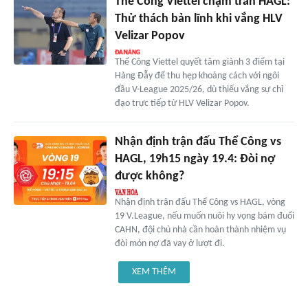
Thể Công Viettel chạm trán HAGL:
Thử thách bản lĩnh khi vắng HLV
Velizar Popov
Thể Công Viettel quyết tâm giành 3 điểm tại
Hàng Đẫy để thu hẹp khoảng cách với ngôi
đầu V-League 2025/26, dù thiếu vắng sự chỉ
đạo trực tiếp từ HLV Velizar Popov.
Nhận định trận đấu Thể Công vs
HAGL, 19h15 ngày 19.4: Đòi nợ
được không?
Nhận định trận đấu Thể Công vs HAGL, vòng
19 V.League, nếu muốn nuôi hy vọng bám đuổi
CAHN, đội chủ nhà cần hoàn thành nhiệm vụ
đòi món nợ đã vay ở lượt đi.
XEM THÊM