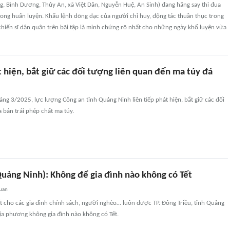
 Bình Dương, Thủy An, xã Việt Dân, Nguyễn Huệ, An Sinh) đang hăng say thi đua
rong huấn luyện. Khẩu lệnh dõng dạc của người chỉ huy, động tác thuần thục trong
hiến sĩ dân quân trên bãi tập là minh chứng rõ nhất cho những ngày khổ luyện vừa
t hiện, bắt giữ các đối tượng liên quan đến ma túy đá
ng 3/2025, lực lượng Công an tỉnh Quảng Ninh liên tiếp phát hiện, bắt giữ các đối
 bán trái phép chất ma túy.
Quảng Ninh): Không để gia đình nào không có Tết
quan
t cho các gia đình chính sách, người nghèo… luôn được TP. Đông Triều, tỉnh Quảng
ịa phương không gia đình nào không có Tết.