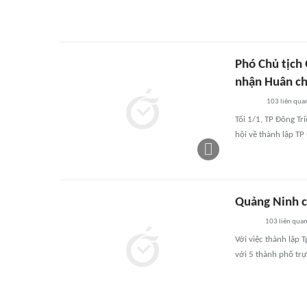
Phó Chủ tịch 
nhận Huân c
103
liên qua
Tối 1/1, TP Đông Tr
hội về thành lập T
Quảng Ninh c
103
liên qua
Với việc thành lập 
với 5 thành phố trự