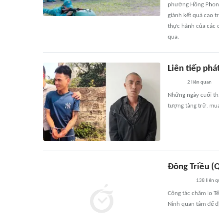
phường Hồng Phong,
giành kết quả cao t
thực hành của các c
qua.
Liên tiếp phá
2
liên quan
Những ngày cuối thá
tượng tàng trữ, mua
Đông Triều (
138
liên 
Công tác chăm lo Tế
Ninh quan tâm để đ