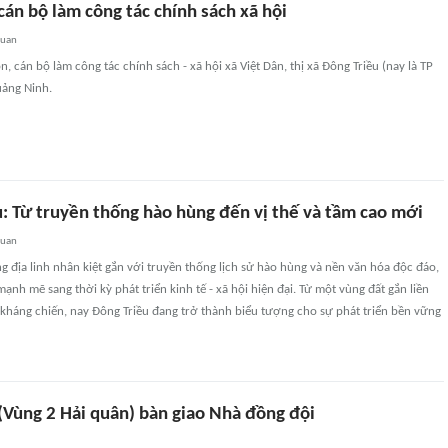
 cán bộ làm công tác chính sách xã hội
quan
n, cán bộ làm công tác chính sách - xã hội xã Việt Dân, thị xã Đông Triều (nay là TP
uảng Ninh.
u: Từ truyền thống hào hùng đến vị thế và tầm cao mới
quan
g địa linh nhân kiệt gắn với truyền thống lịch sử hào hùng và nền văn hóa độc đáo,
nh mẽ sang thời kỳ phát triển kinh tế - xã hội hiện đại. Từ một vùng đất gắn liền
kháng chiến, nay Đông Triều đang trở thành biểu tượng cho sự phát triển bền vững
(Vùng 2 Hải quân) bàn giao Nhà đồng đội