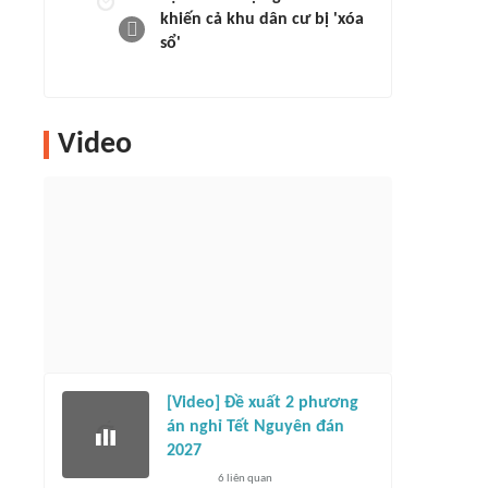
khiến cả khu dân cư bị 'xóa
sổ'
Video
[Video] Đề xuất 2 phương
án nghỉ Tết Nguyên đán
2027
6
liên quan