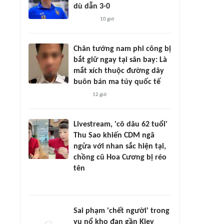
dù dẫn 3-0
10 giờ
Chân tướng nam phi công bị
bắt giữ ngay tại sân bay: Là
mắt xích thuộc đường dây
buôn bán ma túy quốc tế
12 giờ
Livestream, 'cô dâu 62 tuổi'
Thu Sao khiến CDM ngã
ngửa với nhan sắc hiện tại,
chồng cũ Hoa Cương bị réo
tên
Sai phạm 'chết người' trong
vụ nổ kho đạn gần Kiev