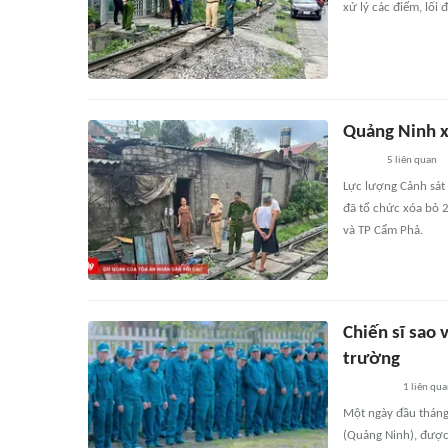
xử lý các điểm, lối
Quảng Ninh x
5
liên quan
Lực lượng Cảnh sát
đã tổ chức xóa bỏ 2
và TP Cẩm Phả.
Chiến sĩ sao
trường
1
liên qu
Một ngày đầu tháng
(Quảng Ninh), được