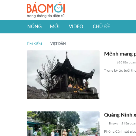
NÓNG
MỚI
VIDEO
CHỦ ĐỀ
TÌM KIẾM
VIỆT DÂN
Mênh mang p
616
liên quan
Trong ký ức tuổi th
Quảng Ninh x
Bnews
5
liên qua
Phòng Cảnh sát giao