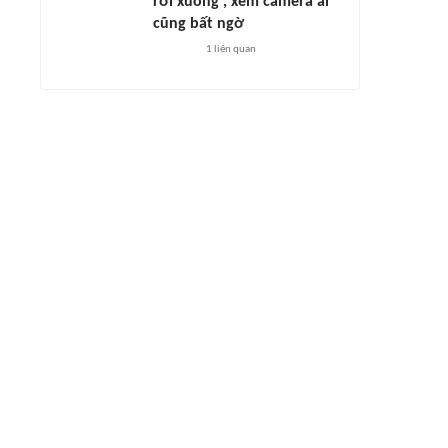
rơi xuống', xem camera ai
cũng bất ngờ
1
liên quan