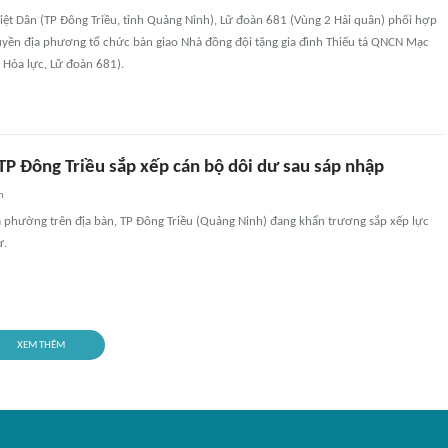
Việt Dân (TP Đông Triều, tỉnh Quảng Ninh), Lữ đoàn 681 (Vùng 2 Hải quân) phối hợp
quyền địa phương tổ chức bàn giao Nhà đồng đội tặng gia đình Thiếu tá QNCN Mạc
i Hỏa lực, Lữ đoàn 681).
TP Đông Triều sắp xếp cán bộ dôi dư sau sáp nhập
n
ã phường trên địa bàn, TP Đông Triều (Quảng Ninh) đang khẩn trương sắp xếp lực
ư.
XEM THÊM