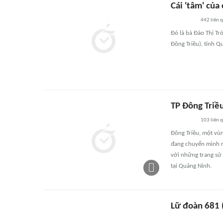
Cái 'tâm' của
442
liên 
Đó là bà Đào Thị Trò
Đông Triều), tỉnh Q
TP Đông Triề
103
liên 
Đông Triều, một vùn
đang chuyển mình mạ
với những trang sử 
tại Quảng Ninh.
Lữ đoàn 681 