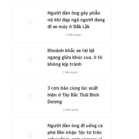
Người đàn ông gây phẫn
nộ khi đạp ngã người đang
đi xe máy ở Đắk Lắk
5
liên quan
Khoảnh khắc xe tải lật
ngang giữa khúc cua, ô tô
không kịp tránh
1
liên quan
3 cơn bão cùng lúc xuất
hiện ở Tây Bắc Thái Bình
Dương
2
liên quan
Người đàn ông đi uống cà
phê liền nhận 'lộc từ trên