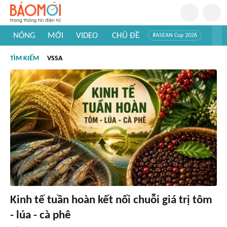
NÓNG
MỚI
VIDEO
CHỦ ĐỀ
#ASEAN Cup 2026
#Trí tuệ nhân tạo
#Mỹ - Iran
#Khám phá Việt Nam
TÌM KIẾM
VSSA
#Khám phá thế giới
Kinh tế tuần hoàn kết nối chuỗi giá trị tôm
- lúa - cà phê