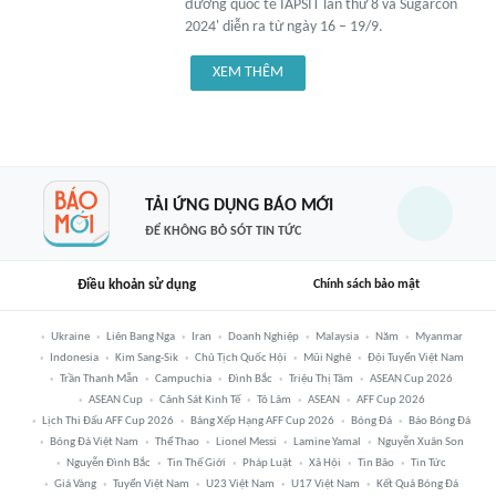
đường quốc tế IAPSIT lần thứ 8 và Sugarcon
2024' diễn ra từ ngày 16 – 19/9.
XEM THÊM
TẢI ỨNG DỤNG BÁO MỚI
ĐỂ KHÔNG BỎ SÓT TIN TỨC
Điều khoản sử dụng
Chính sách bảo mật
Ukraine
Liên Bang Nga
Iran
Doanh Nghiệp
Malaysia
Năm
Myanmar
Indonesia
Kim Sang-Sik
Chủ Tịch Quốc Hội
Mũi Nghê
Đội Tuyển Việt Nam
Trần Thanh Mẫn
Campuchia
Đình Bắc
Triệu Thị Tâm
ASEAN Cup 2026
ASEAN Cup
Cảnh Sát Kinh Tế
Tô Lâm
ASEAN
AFF Cup 2026
Lịch Thi Đấu AFF Cup 2026
Bảng Xếp Hạng AFF Cup 2026
Bóng Đá
Báo Bóng Đá
Bóng Đá Việt Nam
Thể Thao
Lionel Messi
Lamine Yamal
Nguyễn Xuân Son
Nguyễn Đình Bắc
Tin Thế Giới
Pháp Luật
Xã Hội
Tin Bão
Tin Tức
Giá Vàng
Tuyển Việt Nam
U23 Việt Nam
U17 Việt Nam
Kết Quả Bóng Đá