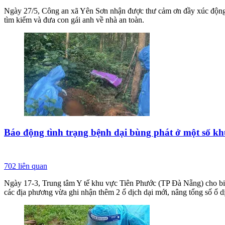
Ngày 27/5, Công an xã Yên Sơn nhận được thư cảm ơn đầy xúc động c
tìm kiếm và đưa con gái anh về nhà an toàn.
Báo động tình trạng bệnh dại bùng phát ở một số k
702
liên quan
Ngày 17-3, Trung tâm Y tế khu vực Tiên Phước (TP Đà Nẵng) cho biết, 
các địa phương vừa ghi nhận thêm 2 ổ dịch dại mới, nâng tổng số ổ dịc