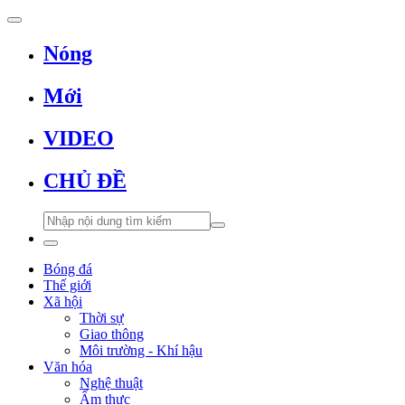
Nóng
Mới
VIDEO
CHỦ ĐỀ
Bóng đá
Thế giới
Xã hội
Thời sự
Giao thông
Môi trường - Khí hậu
Văn hóa
Nghệ thuật
Ẩm thực