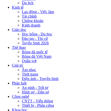
Du lịch
Kinh tế
Lao động - Việc làm
Tài chính
Chứng khoán
Kinh doanh
Giáo dục
Học bổng - Du học
Đào tạo - Thi cử
Tuyển Sinh 2026
Thể thao
Bóng đá quốc tế
Bóng đá Việt Nam
Quần vợt
Giải trí
Âm nhạc
Thời trang
Điện ảnh - Truyền hình
Pháp luật
An ninh - Trật tự
Hình sự - Dân sự
Công nghệ
CNTT - Viễn thông
Thiết bị - Phần cứng
Khoa học