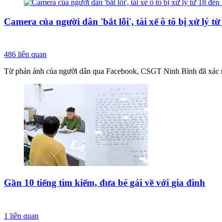
Camera của người dân 'bắt lỗi', tài xế ô tô bị xử lý t
486
liên quan
Từ phản ánh của người dân qua Facebook, CSGT Ninh Bình đã xác minh 
Gần 10 tiếng tìm kiếm, đưa bé gái về với gia đình
1
liên quan