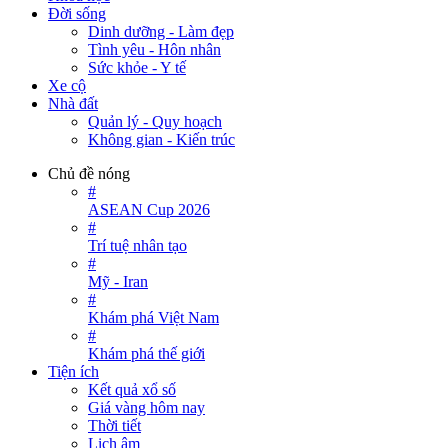
Đời sống
Dinh dưỡng - Làm đẹp
Tình yêu - Hôn nhân
Sức khỏe - Y tế
Xe cộ
Nhà đất
Quản lý - Quy hoạch
Không gian - Kiến trúc
Chủ đề nóng
#
ASEAN Cup 2026
#
Trí tuệ nhân tạo
#
Mỹ - Iran
#
Khám phá Việt Nam
#
Khám phá thế giới
Tiện ích
Kết quả xổ số
Giá vàng hôm nay
Thời tiết
Lịch âm