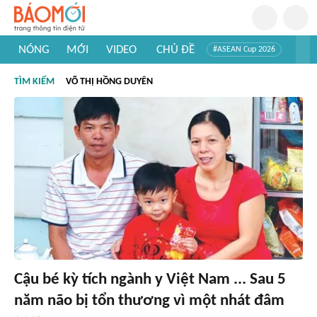
NÓNG
MỚI
VIDEO
CHỦ ĐỀ
#ASEAN Cup 2026
#Trí tuệ nhân tạo
#Mỹ - Iran
#Khám phá Việt Nam
TÌM KIẾM
VÕ THỊ HỒNG DUYÊN
#Khám phá thế giới
Cậu bé kỳ tích ngành y Việt Nam ... Sau 5
năm não bị tổn thương vì một nhát đâm