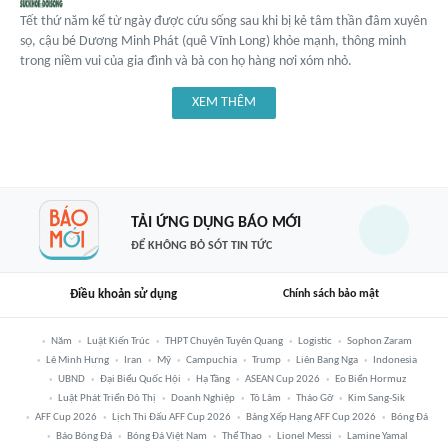
Tết thứ năm kể từ ngày được cứu sống sau khi bị kẻ tâm thần đâm xuyên
sọ, cậu bé Dương Minh Phát (quê Vĩnh Long) khỏe mạnh, thông minh
trong niềm vui của gia đình và bà con họ hàng nơi xóm nhỏ.
XEM THÊM
TẢI ỨNG DỤNG BÁO MỚI
ĐỂ KHÔNG BỎ SÓT TIN TỨC
Điều khoản sử dụng
Chính sách bảo mật
Năm
Luật Kiến Trúc
THPT Chuyên Tuyên Quang
Logistic
Sophon Zaram
Lê Minh Hưng
Iran
Mỹ
Campuchia
Trump
Liên Bang Nga
Indonesia
UBND
Đại Biểu Quốc Hội
Hạ Tầng
ASEAN Cup 2026
Eo Biển Hormuz
Luật Phát Triển Đô Thị
Doanh Nghiệp
Tô Lâm
Tháo Gỡ
Kim Sang-Sik
AFF Cup 2026
Lịch Thi Đấu AFF Cup 2026
Bảng Xếp Hạng AFF Cup 2026
Bóng Đá
Báo Bóng Đá
Bóng Đá Việt Nam
Thể Thao
Lionel Messi
Lamine Yamal