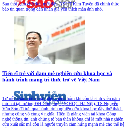
Sau thời gian chờ đợi, mới đây, NSƯT Kim Tuyến đã chính thức
báo tin quan trọng đến khán giả yêu thích màn ảnh nhỏ.
Tiến sĩ trẻ với đam mê nghiên cứu khoa học và
hành trình mang tri thức trở về Việt Nam
Từ niềm đam mê công nghệ nhen nhóm khi còn là sinh viên năm
thứ hai tại trường ĐH Công nghệ (ĐHQG Hà Nội), TS Nguyễn
Văn Sơn đã trải qua hành trình nghiên cứu khoa học đầy thử thách
nhưng cũng vô cùng ý nghĩa. Hiện là giảng viên tại khoa Công
nghệ thông tin, anh chứng tỏ bản thân không chỉ là một nhà nghiên
cứu xuất sắc mà còn là người truyền cảm hứng mạnh mẽ cho thế hệ