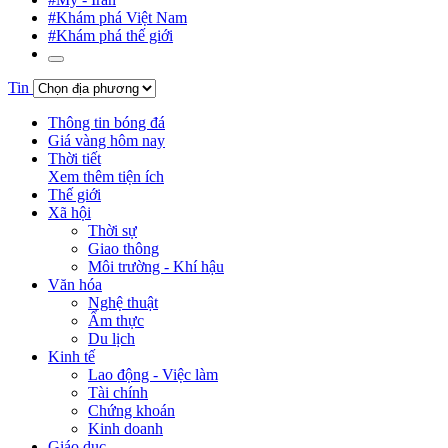
#Khám phá Việt Nam
#Khám phá thế giới
Tin
Thông tin bóng đá
Giá vàng hôm nay
Thời tiết
Xem thêm tiện ích
Thế giới
Xã hội
Thời sự
Giao thông
Môi trường - Khí hậu
Văn hóa
Nghệ thuật
Ẩm thực
Du lịch
Kinh tế
Lao động - Việc làm
Tài chính
Chứng khoán
Kinh doanh
Giáo dục