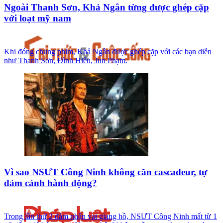
Ngoài Thanh Sơn, Khả Ngân từng được ghép cặp
với loạt mỹ nam
Khi đóng chung phim, Khả Ngân được ghép cặp với các bạn diễn
như Thanh Sơn, Đình Hiếu, Jun Phạm.
Vì sao NSƯT Công Ninh không cần cascadeur, tự
đảm cảnh hành động?
Trong lần thứ 2 đảm nhận vai giang hồ, NSƯT Công Ninh mất từ 1