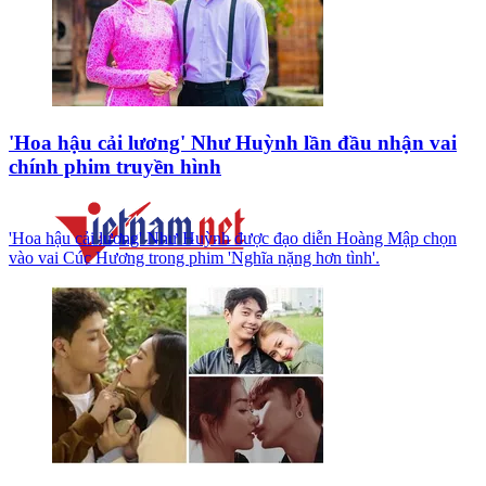
'Hoa hậu cải lương' Như Huỳnh lần đầu nhận vai
chính phim truyền hình
'Hoa hậu cải lương' Như Huỳnh được đạo diễn Hoàng Mập chọn
vào vai Cúc Hương trong phim 'Nghĩa nặng hơn tình'.