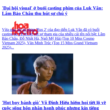
'Đại hội visual' ở buổi casting phim của Luk Vân:
Lâm Bảo Châu thu hút sự chú ý
Vừa qua, dự án phim 'Bus 2' của đạo diễn Luk Vân đã có buổi
casting tại TP.HCM với sự tham gia của nhiều cái tên nổi bật: Lâm
Bảo Châu, Đỗ Nhật Hà, Ngô Mỹ Hải (Top 10 Miss Cosmo
Vietnam 2025), Văn Minh Trúc (Top 15 Miss Grand Vietnam
2025)...
'Hot boy bánh giò' Võ Đình Hiếu hiếm hoi tiết lộ về
cuộc sống hôn nhân hạnh phúc nhưng kín tiếng