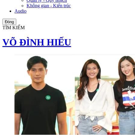
Quản lý - Quy hoạch
Không gian - Kiến trúc
Audio
Đóng
TÌM KIẾM
VÕ ĐÌNH HIẾU