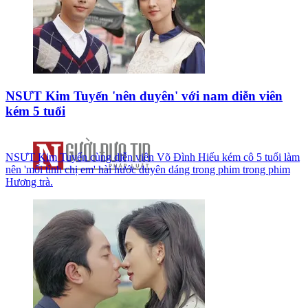
NSƯT Kim Tuyến 'nên duyên' với nam diễn viên
kém 5 tuổi
NSƯT Kim Tuyến cùng diễn viên Võ Đình Hiếu kém cô 5 tuổi làm
nên 'mối tình chị em' hài hước duyên dáng trong phim trong phim
Hương trà.