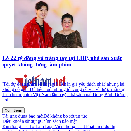
Lỗ 22 tỷ đồng và trắng tay tại LHP, nhà sản xuất
quyết không dừng làm phim
'Tôi dự đoán phim sẽ đoạt giải 'Khán giả yêu thích nhất' nhưng lại
không có giải. Dù tiếc nuối nhưng tôi cũng rất vui vì được mời dự
Liên hoan phim Việt Nam lần này', nhà sản xuất Dung Bình Dương
nói.
Xem thêm
Tải ứng dụng báo mới
Để không bỏ sót tin tức
Điều khoản sử dụng
Chính sách bảo mật
Kim Sang-sik
Tô Lâm
Luật Viễn thông
Luật Phát triển đô thị