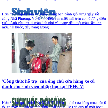
Hơn một thập kỷ sau vai diễn 'thằng bán bánh giò' từng 'gây sốt'
cùng Nhã Phương, Võ Đình Hiếu vẫn miệt mài trên con đường diễn
xuất. Anh vừa trở lại màn ảnh nhỏ và mang đến một màu sắc tươi
mới, hài hước, đầy năng lượng.
'Công thức hỗ trợ' của ông chủ cửa hàng xe cũ
dành cho sinh viên nhập học tại TPHCM
Hơn 3 năm qua, anh Liên Minh Thái Hòa - chủ cửa hàng mua bán ô
tô, xe máy cũ gần ngã tư Bình Thái (TPHCM) đã duy trì một hoạt