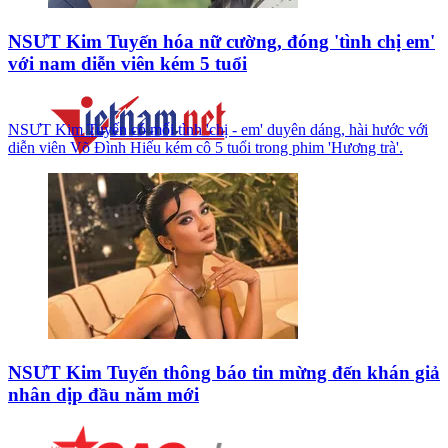
NSƯT Kim Tuyến hóa nữ cường, đóng 'tình chị em'
với nam diễn viên kém 5 tuổi
NSƯT Kim Tuyến có mối tình 'chị - em' duyên dáng, hài hước với
diễn viên Võ Đình Hiếu kém cô 5 tuổi trong phim 'Hương trà'.
NSƯT Kim Tuyến thông báo tin mừng đến khán giả
nhân dịp đầu năm mới