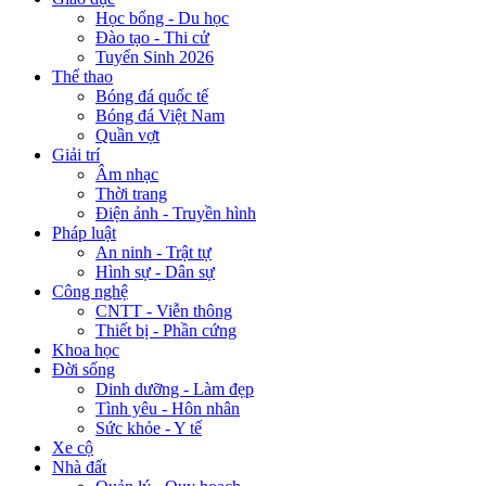
Học bổng - Du học
Đào tạo - Thi cử
Tuyển Sinh 2026
Thể thao
Bóng đá quốc tế
Bóng đá Việt Nam
Quần vợt
Giải trí
Âm nhạc
Thời trang
Điện ảnh - Truyền hình
Pháp luật
An ninh - Trật tự
Hình sự - Dân sự
Công nghệ
CNTT - Viễn thông
Thiết bị - Phần cứng
Khoa học
Đời sống
Dinh dưỡng - Làm đẹp
Tình yêu - Hôn nhân
Sức khỏe - Y tế
Xe cộ
Nhà đất