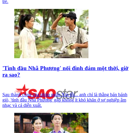
trẻ.
'Tình đầu Nhã Phương' nổi đình đám một thời, giờ
ra sao?
Sau thành công của phim ngắn Xin lỗi... anh chỉ là thằng bán bánh
giò, 'tình đầu Nhã Phương' gặp không ít khó khăn ở sự nghiệp âm
nhạc và cả diễn xuất.