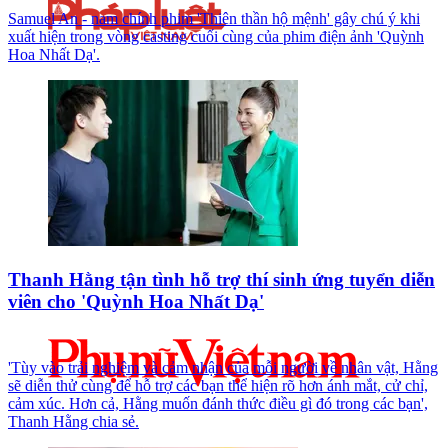
Samuel An - nam chính phim 'Thiên thần hộ mệnh' gây chú ý khi
xuất hiện trong vòng casting cuối cùng của phim điện ảnh 'Quỳnh
Hoa Nhất Dạ'.
Thanh Hằng tận tình hỗ trợ thí sinh ứng tuyển diễn
viên cho 'Quỳnh Hoa Nhất Dạ'
'Tùy vào trải nghiệm và cảm nhận của mỗi người về nhân vật, Hằng
sẽ diễn thử cùng để hỗ trợ các bạn thể hiện rõ hơn ánh mắt, cử chỉ,
cảm xúc. Hơn cả, Hằng muốn đánh thức điều gì đó trong các bạn',
Thanh Hằng chia sẻ.