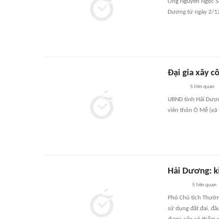
Ông Nguyễn Ngọc Sẫ
Dương từ ngày 2/1
Đại gia xây c
5
liên quan
UBND tỉnh Hải Dương
viên thôn Ô Mễ (xã
Hải Dương: k
5
liên quan
Phó Chủ tịch Thườn
sử dụng đất đai, đầ