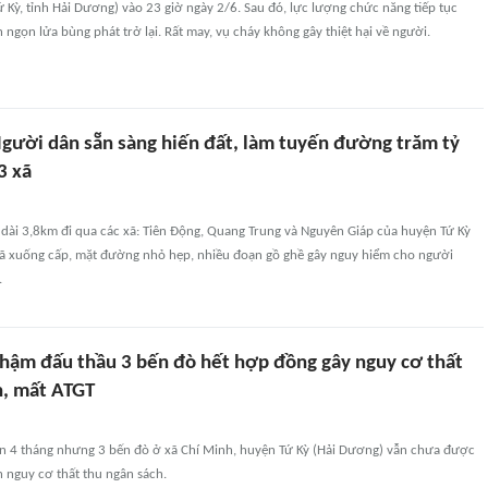
Kỳ, tỉnh Hải Dương) vào 23 giờ ngày 2/6. Sau đó, lực lượng chức năng tiếp tục
ngọn lửa bùng phát trở lại. Rất may, vụ cháy không gây thiệt hại về người.
gười dân sẵn sàng hiến đất, làm tuyến đường trăm tỷ
3 xã
ài 3,8km đi qua các xã: Tiên Động, Quang Trung và Nguyên Giáp của huyện Tứ Kỳ
đã xuống cấp, mặt đường nhỏ hẹp, nhiều đoạn gồ ghề gây nguy hiểm cho người
.
hậm đấu thầu 3 bến đò hết hợp đồng gây nguy cơ thất
h, mất ATGT
n 4 tháng nhưng 3 bến đò ở xã Chí Minh, huyện Tứ Kỳ (Hải Dương) vẫn chưa được
n nguy cơ thất thu ngân sách.