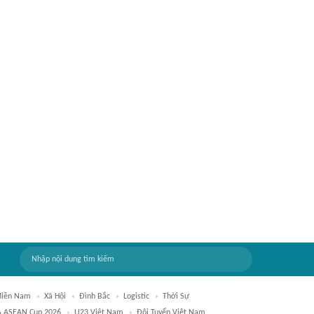
Miền Nam
Xã Hội
Đình Bắc
Logistic
Thời Sự
A ASEAN Cup 2026
U23 Việt Nam
Đội Tuyển Việt Nam