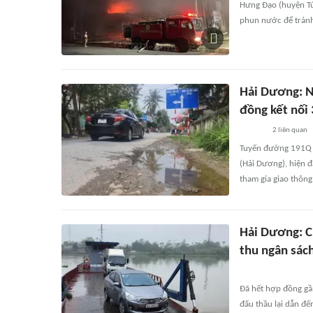
Hưng Đạo (huyện Tứ 
phun nước để tránh 
Hải Dương: N
đồng kết nối 
2
liên quan
Tuyến đường 191Q d
(Hải Dương), hiện 
tham gia giao thông
Hải Dương: C
thu ngân sác
Đã hết hợp đồng gầ
đấu thầu lại dẫn đế