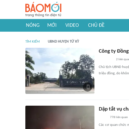
NÓNG
MỚI
VIDEO
CHỦ ĐỀ
TÌM KIẾM
UBND HUYỆN TỨ KỲ
Công ty Đồng
2
liên qu
Chủ tịch UBND huyện
triệu đồng, do khôn
Dập tắt vụ c
778
liên quan
Các cơ quan chức n