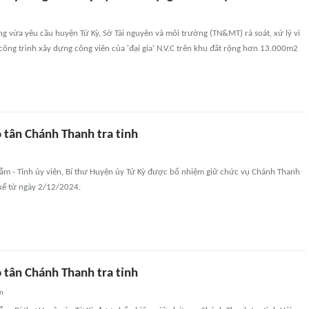
 vừa yêu cầu huyện Tứ Kỳ, Sở Tài nguyên và môi trường (TN&MT) rà soát, xử lý vi
 công trình xây dựng công viên của 'đại gia' N.V.C trên khu đất rộng hơn 13.000m2
 tân Chánh Thanh tra tỉnh
m - Tỉnh ủy viên, Bí thư Huyện ủy Tứ Kỳ được bổ nhiệm giữ chức vụ Chánh Thanh
 kể từ ngày 2/12/2024.
 tân Chánh Thanh tra tỉnh
an