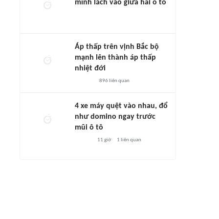
mình lách vào giữa hai ô tô
Áp thấp trên vịnh Bắc bộ
mạnh lên thành áp thấp
nhiệt đới
896
liên quan
4 xe máy quệt vào nhau, đổ
như domino ngay trước
mũi ô tô
11 giờ
1
liên quan