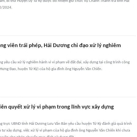
m, Bí thư Huyện ủy Tứ Kỳ được bổ nhiệm giữ chức vụ Chánh Thanh tra tỉnh Hải
2/2024.
ông viên trái phép, Hải Dương chỉ đạo xử lý nghiêm
 yêu cầu xử lý nghiêm hành vi vi phạm về đất đai, xây dựng tại công trình công
 Hưng Đạo, huyện Tứ Kỳ) của hộ gia đình ông Nguyễn Văn Chiến.
iên quyết xử lý vi phạm trong lĩnh vực xây dựng
g trực UBND tỉnh Hải Dương Lưu Văn Bản yêu cầu huyện Tứ Kỳ đánh giá quá trình
u tư xây dựng, việc xử lý vi phạm của hộ gia đình ông Nguyễn Văn Chiến khi chưa