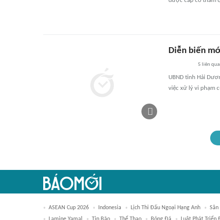
được cấp có thẩm q
Diễn biến mới
5
liên qu
UBND tỉnh Hải Dươn
việc xử lý vi phạm 
ASEAN Cup 2026
Indonesia
Lịch Thi Đấu Ngoại Hạng Anh
Sân
Lamine Yamal
Tin Bão
Thể Thao
Bóng Đá
Luật Phát Triển 