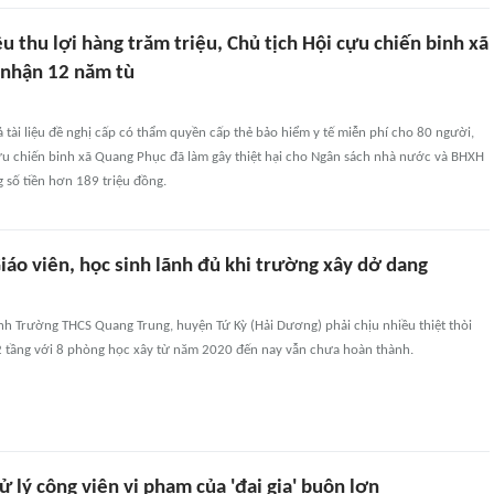
iệu thu lợi hàng trăm triệu, Chủ tịch Hội cựu chiến binh xã
nhận 12 năm tù
ả tài liệu đề nghị cấp có thẩm quyền cấp thẻ bảo hiểm y tế miễn phí cho 80 người,
ựu chiến binh xã Quang Phục đã làm gây thiệt hại cho Ngân sách nhà nước và BHXH
 số tiền hơn 189 triệu đồng.
iáo viên, học sinh lãnh đủ khi trường xây dở dang
inh Trường THCS Quang Trung, huyện Tứ Kỳ (Hải Dương) phải chịu nhiều thiệt thòi
 2 tầng với 8 phòng học xây từ năm 2020 đến nay vẫn chưa hoàn thành.
 lý công viên vi phạm của 'đại gia' buôn lợn