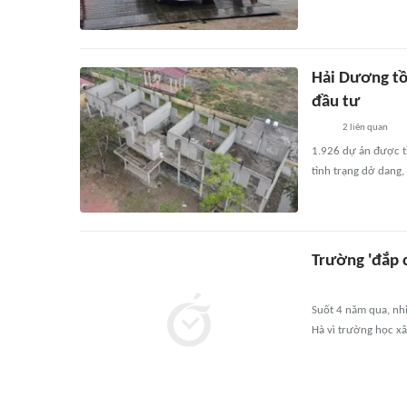
Hải Dương tồ
đầu tư
2
liên quan
1.926 dự án được t
tình trạng dở dang,
Trường 'đắp 
Suốt 4 năm qua, nh
Hà vì trường học xâ