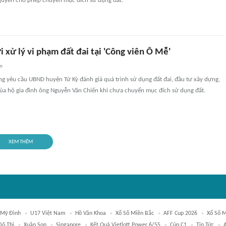
uyền cho phép chuyển mục đích sử dụng đất.
 xử lý vi phạm đất đai tại 'Công viên Ô Mễ'
an
g yêu cầu UBND huyện Tứ Kỳ đánh giá quá trình sử dụng đất đai, đầu tư xây dựng,
của hộ gia đình ông Nguyễn Văn Chiến khi chưa chuyển mục đích sử dụng đất.
XEM THÊM
 Mỹ Đình
U17 Việt Nam
Hồ Văn Khoa
Xổ Số Miền Bắc
AFF Cup 2026
Xổ Số 
Đô Thị
Xuân Son
Singapore
Kết Quả Vietlott Power 6/55
Cúp C1
Tin Tức