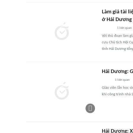
Làm giả tài l
ở Hải Dương 
1
liên quan
Với thủ đoạn làm gi
cựu Chủ tịch Hội C
tỉnh Hải Dương tổng
Hải Dương: G
1
liên quan
Giáo viên lẫn học s
khi công trình nhà
Hải Dương: Xử