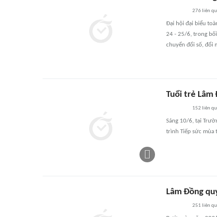
276
liên q
Đại hội đại biểu to
24 - 25/6, trong bố
chuyển đổi số, đổi 
Tuổi trẻ Lâm
152
liên q
Sáng 10/6, tại Trư
trình Tiếp sức mùa
Lâm Đồng quy
251
liên q