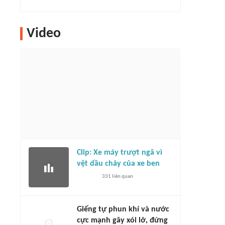
Video
Clip: Xe máy trượt ngã vì
vệt dầu chảy của xe ben
331
liên quan
Giếng tự phun khí và nước
cực mạnh gây xói lở, đứng