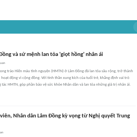
Đồng và sứ mệnh lan tỏa 'giọt hồng' nhân ái
quan
ng trào Hiến máu tình nguyện (HMTN) ở Lâm Đồng đã lan tỏa sâu rộng, trở thành
 hoạt động vì cộng đồng. Với tinh thần xung kích của tuổi trẻ, khẳng định vai trò
 tác HMTN, góp phần bảo vệ sức khỏe Nhân dân và lan tỏa những giá trị nhân ái.
 viên, Nhân dân Lâm Đồng kỳ vọng từ Nghị quyết Trung
uan