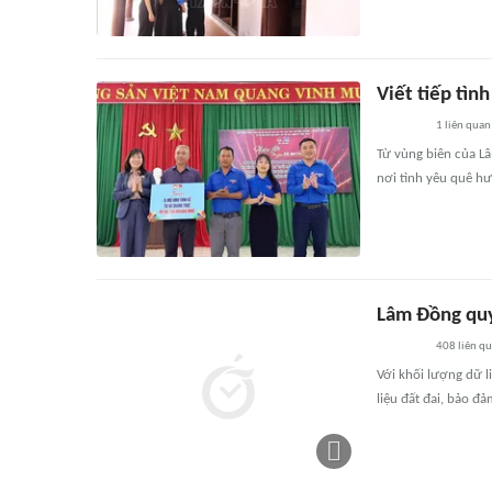
Viết tiếp tìn
1
liên quan
Từ vùng biên của Lâ
nơi tình yêu quê h
Lâm Đồng quyế
408
liên q
Với khối lượng dữ l
liệu đất đai, bảo 