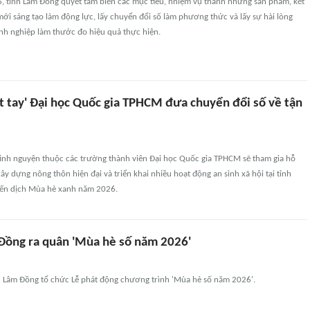
 tỉnh Lâm Đồng quyết tâm biến các mục tiêu, nhiệm vụ thành những sản phẩm, kết
 mới sáng tạo làm động lực, lấy chuyển đổi số làm phương thức và lấy sự hài lòng
nh nghiệp làm thước đo hiệu quả thực hiện.
t tay' Đại học Quốc gia TPHCM đưa chuyển đổi số về tận
tình nguyện thuộc các trường thành viên Đại học Quốc gia TPHCM sẽ tham gia hỗ
xây dựng nông thôn hiện đại và triển khai nhiều hoạt động an sinh xã hội tại tỉnh
iến dịch Mùa hè xanh năm 2026.
 Đồng ra quân 'Mùa hè số năm 2026'
n Lâm Đồng tổ chức Lễ phát động chương trình 'Mùa hè số năm 2026'.