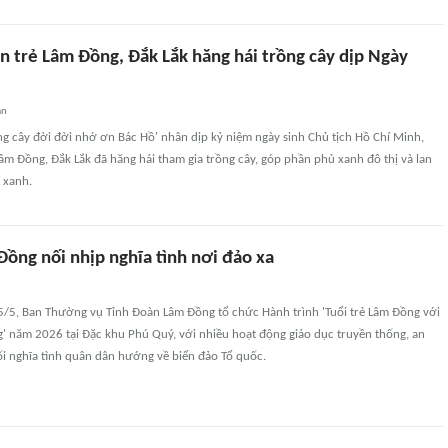
n trẻ Lâm Đồng, Đắk Lắk hăng hái trồng cây dịp Ngày
an
g cây đời đời nhớ ơn Bác Hồ' nhân dịp kỷ niệm ngày sinh Chủ tịch Hồ Chí Minh,
âm Đồng, Đắk Lắk đã hăng hái tham gia trồng cây, góp phần phủ xanh đô thị và lan
 xanh.
Đồng nối nhịp nghĩa tình nơi đảo xa
15/5, Ban Thường vụ Tỉnh Đoàn Lâm Đồng tổ chức Hành trình 'Tuổi trẻ Lâm Đồng với
' năm 2026 tại Đặc khu Phú Quý, với nhiều hoạt động giáo dục truyền thống, an
nối nghĩa tình quân dân hướng về biển đảo Tổ quốc.