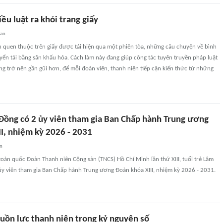
u luật ra khỏi trang giấy
uan
n quen thuộc trên giấy được tái hiện qua một phiên tòa, những câu chuyện về bình
ển tải bằng sân khấu hóa. Cách làm này đang giúp công tác tuyên truyền pháp luật
ng trở nên gần gũi hơn, để mỗi đoàn viên, thanh niên tiếp cận kiến thức từ những
 Đồng có 2 ủy viên tham gia Ban Chấp hành Trung ương
II, nhiệm kỳ 2026 - 2031
an
u toàn quốc Đoàn Thanh niên Cộng sản (TNCS) Hồ Chí Minh lần thứ XIII, tuổi trẻ Lâm
ủy viên tham gia Ban Chấp hành Trung ương Đoàn khóa XIII, nhiệm kỳ 2026 - 2031.
uồn lực thanh niên trong kỷ nguyên số