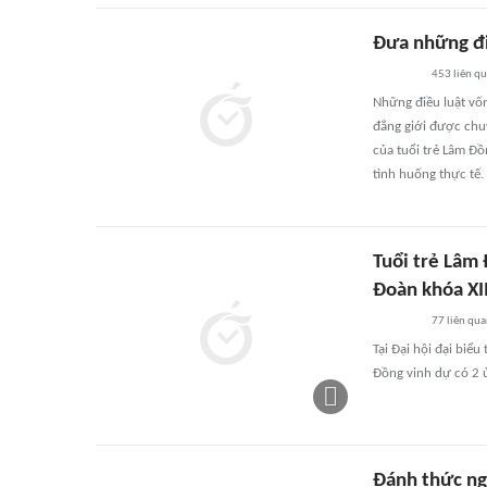
Đưa những điề
453
liên q
Những điều luật vố
đẳng giới được chuy
của tuổi trẻ Lâm Đồ
tình huống thực tế.
Tuổi trẻ Lâm
Đoàn khóa XI
77
liên qu
Tại Đại hội đại biể
Đồng vinh dự có 2 
Đánh thức ng