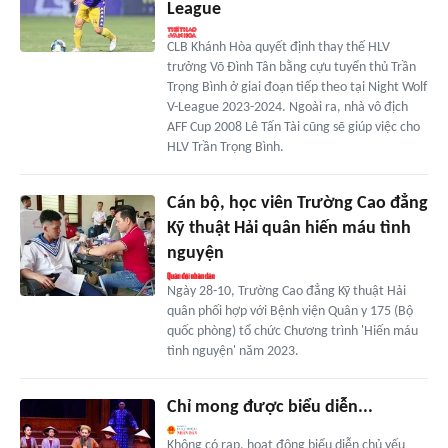
League
CLB Khánh Hòa quyết định thay thế HLV
trưởng Võ Đình Tân bằng cựu tuyển thủ Trần
Trọng Bình ở giai đoạn tiếp theo tại Night Wolf
V-League 2023-2024. Ngoài ra, nhà vô địch
AFF Cup 2008 Lê Tấn Tài cũng sẽ giúp việc cho
HLV Trần Trọng Bình.
Cán bộ, học viên Trường Cao đẳng
Kỹ thuật Hải quân hiến máu tình
nguyện
Ngày 28-10, Trường Cao đẳng Kỹ thuật Hải
quân phối hợp với Bệnh viện Quân y 175 (Bộ
quốc phòng) tổ chức Chương trình 'Hiến máu
tình nguyện' năm 2023.
Chỉ mong được biểu diễn...
Không có rạp, hoạt động biểu diễn chủ yếu