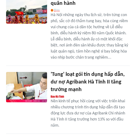
quân hành
Hà Nội những ngày thu lịch sử, trên từng con
phố, sắc cờ đỏ thắm tung bay, hòa cùng niềm
vui chung của cả dân tộc hướng về Lễ diễu
binh, diễu hành kỷ niệm 80 năm Quốc khánh.
Lễ diễu binh, diễu hành ấy có một khối đặc
biệt, nơi ánh đèn sân khấu được thay bằng kỷ
luật quân ngũ, tâm hồn nghệ sĩ bay bổng hòa
vào nhịp bước chân trang nghiêm...
'Tung' loạt gói tín dụng hấp dẫn,
dư nợ Agribank Hà Tĩnh II tăng
trưởng mạnh
Nền kinh tế phục hồi cùng với việc triển khai
nhiều chương trình tín dụng hấp dẫn đã tạo
động lực đưa dư nợ của Agribank Chi nhánh
Hà Tĩnh II tăng trưởng hơn 13% so với đầu
năm.