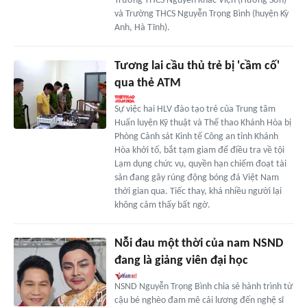
Trường THCS Nguyễn Khắc Viện (Hương Sơn)
và Trường THCS Nguyễn Trọng Bình (huyện Kỳ
Anh, Hà Tĩnh).
Tương lai cầu thủ trẻ bị 'cầm cố'
qua thẻ ATM
Sự việc hai HLV đào tạo trẻ của Trung tâm
Huấn luyện Kỹ thuật và Thể thao Khánh Hòa bị
Phòng Cảnh sát Kinh tế Công an tỉnh Khánh
Hòa khởi tố, bắt tạm giam để điều tra về tội
Lạm dụng chức vụ, quyền hạn chiếm đoạt tài
sản đang gây rúng động bóng đá Việt Nam
thời gian qua. Tiếc thay, khá nhiều người lại
không cảm thấy bất ngờ.
Nỗi đau một thời của nam NSND
đang là giảng viên đại học
NSND Nguyễn Trọng Bình chia sẻ hành trình từ
cậu bé nghèo đam mê cải lương đến nghệ sĩ