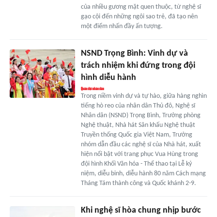
của nhiều gương mặt quen thuộc, từ nghệ sĩ
gạo cội đến những ngôi sao trẻ, đã tạo nên
một điểm nhấn đầy ấn tượng.
NSND Trọng Bình: Vinh dự và
trách nhiệm khi đứng trong đội
hình diễu hành
Trong niềm vinh dự và tự hào, giữa hàng nghìn
tiếng hò reo của nhân dân Thủ đô, Nghệ sĩ
Nhân dân (NSND) Trọng Bình, Trưởng phòng
Nghệ thuật, Nhà hát Sân khấu Nghệ thuật
Truyền thống Quốc gia Việt Nam, Trưởng
nhóm dẫn đầu các nghệ sĩ của Nhà hát, xuất
hiện nổi bật với trang phục Vua Hùng trong
đội hình Khối Văn hóa - Thể thao tại Lễ kỷ
niệm, diễu binh, diễu hành 80 năm Cách mạng
Tháng Tám thành công và Quốc khánh 2-9.
Khi nghệ sĩ hòa chung nhịp bước