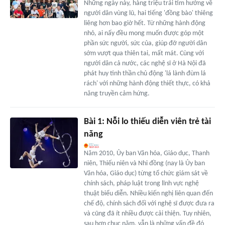
Những ngày này, hàng triệu trái tim hướng về
người dân vùng lũ, hai tiếng 'đồng bào' thiêng
liêng hơn bao giờ hết. Từ những hành động
nhỏ, ai nấy đều mong muốn được góp một
phần sức người, sức của, giúp đỡ người dân
sớm vượt qua thiên tai, mất mát. Cùng với
người dân cả nước, các nghệ sĩ ở Hà Nội đã
phát huy tinh thần chủ động 'lá lành đùm lá
rách' với những hành động thiết thực, có khả
năng truyền cảm hứng.
Bài 1: Nỗi lo thiếu diễn viên trẻ tài
năng
Năm 2010, Ủy ban Văn hóa, Giáo dục, Thanh
niên, Thiếu niên và Nhi đồng (nay là Ủy ban
Văn hóa, Giáo dục) từng tổ chức giám sát về
chính sách, pháp luật trong lĩnh vực nghệ
thuật biểu diễn. Nhiều kiến nghị liên quan đến
chế độ, chính sách đối với nghệ sĩ được đưa ra
và cũng đã ít nhiều được cải thiện. Tuy nhiên,
sau hơn chục năm, vẫn là những vấn đề đó