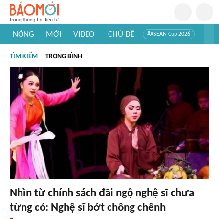
NÓNG
MỚI
VIDEO
CHỦ ĐỀ
#ASEAN Cup 2026
#Trí tuệ nhân tạo
#Mỹ - Iran
#Khám phá Việt Nam
TÌM KIẾM
TRỌNG BÌNH
#Khám phá thế giới
Nhìn từ chính sách đãi ngộ nghệ sĩ chưa
từng có: Nghệ sĩ bớt chông chênh