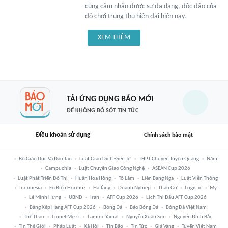
cũng cảm nhận được sự đa dạng, độc đáo của
đồ chơi trung thu hiện đại hiện nay.
XEM THÊM
TẢI ỨNG DỤNG BÁO MỚI
ĐỂ KHÔNG BỎ SÓT TIN TỨC
Điều khoản sử dụng
Chính sách bảo mật
Bộ Giáo Dục Và Đào Tạo
Luật Giao Dịch Điện Tử
THPT Chuyên Tuyên Quang
Năm
Campuchia
Luật Chuyển Giao Công Nghệ
ASEAN Cup 2026
Luật Phát Triển Đô Thị
Huấn Hoa Hồng
Tô Lâm
Liên Bang Nga
Luật Viễn Thông
Indonesia
Eo Biển Hormuz
Hạ Tầng
Doanh Nghiệp
Tháo Gỡ
Logistic
Mỹ
Lê Minh Hưng
UBND
Iran
AFF Cup 2026
Lịch Thi Đấu AFF Cup 2026
Bảng Xếp Hạng AFF Cup 2026
Bóng Đá
Báo Bóng Đá
Bóng Đá Việt Nam
Thể Thao
Lionel Messi
Lamine Yamal
Nguyễn Xuân Son
Nguyễn Đình Bắc
Tin Thế Giới
Pháp Luật
Xã Hội
Tin Bão
Tin Tức
Giá Vàng
Tuyển Việt Nam