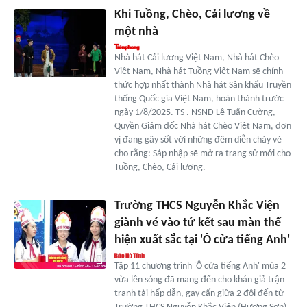
Khi Tuồng, Chèo, Cải lương về
một nhà
Nhà hát Cải lương Việt Nam, Nhà hát Chèo
Việt Nam, Nhà hát Tuồng Việt Nam sẽ chính
thức hợp nhất thành Nhà hát Sân khấu Truyền
thống Quốc gia Việt Nam, hoàn thành trước
ngày 1/8/2025. TS . NSND Lê Tuấn Cường,
Quyền Giám đốc Nhà hát Chèo Việt Nam, đơn
vị đang gây sốt với những đêm diễn cháy vé
cho rằng: Sáp nhập sẽ mở ra trang sử mới cho
Tuồng, Chèo, Cải lương.
Trường THCS Nguyễn Khắc Viện
giành vé vào tứ kết sau màn thể
hiện xuất sắc tại 'Ô cửa tiếng Anh'
Tập 11 chương trình 'Ô cửa tiếng Anh' mùa 2
vừa lên sóng đã mang đến cho khán giả trận
tranh tài hấp dẫn, gay cấn giữa 2 đội đến từ