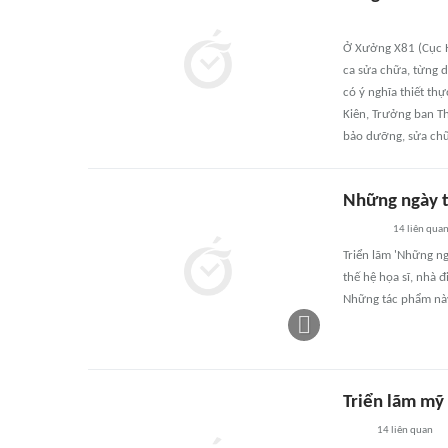
Ở Xưởng X81 (Cục Hậ
ca sửa chữa, từng d
có ý nghĩa thiết thự
Kiên, Trưởng ban Th
bảo dưỡng, sửa chữ
Những ngày t
14
liên qua
Triển lãm 'Những ng
thế hệ họa sĩ, nhà 
Những tác phẩm này
Triển lãm mỹ 
14
liên quan