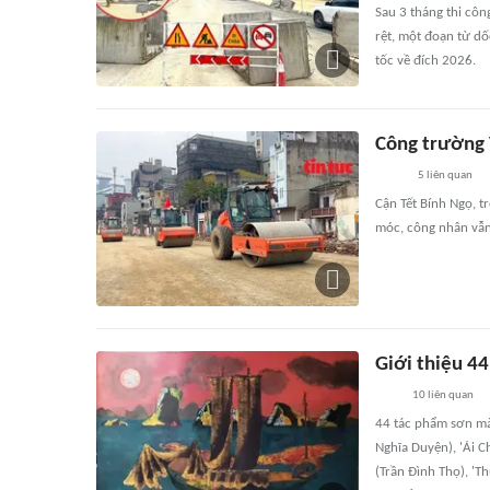
Sau 3 tháng thi cô
rệt, một đoạn từ d
tốc về đích 2026.
Công trường 
5
liên quan
Cận Tết Bính Ngọ, 
móc, công nhân vẫn 
Giới thiệu 44
10
liên quan
44 tác phẩm sơn mài
Nghĩa Duyện), 'Ải C
(Trần Đình Thọ), 'T