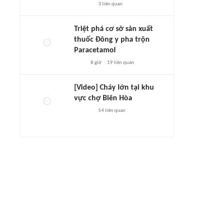
3
liên quan
Triệt phá cơ sở sản xuất
thuốc Đông y pha trộn
Paracetamol
8 giờ
19
liên quan
[Video] Cháy lớn tại khu
vực chợ Biên Hòa
54
liên quan