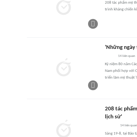
208 tác phẩm mỹ thu
trình kháng chiến k
'Những ngày t
14
liên quan
Kỷ niệm 80 năm Các
Nam phối hợp với C
triển lãm mỹ thuật 
208 tác phẩm
lịch sử'
14
liên qua
Sáng 19-8, tại Bảo 