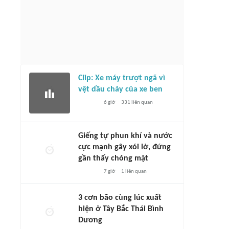
Clip: Xe máy trượt ngã vì
vệt dầu chảy của xe ben
6 giờ
331
liên quan
Giếng tự phun khí và nước
cực mạnh gây xói lở, đứng
gần thấy chóng mặt
7 giờ
1
liên quan
3 cơn bão cùng lúc xuất
hiện ở Tây Bắc Thái Bình
Dương