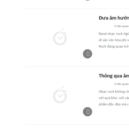
Đưa âm hưởng
4
liên quan
Band nhạc rock Ngũ
di sản văn hóa phi 
Rock đang quay trở 
Thông qua âm
4
liên quan
Nhạc rock không chỉ
với quá khứ, với cá
phẩm độc đáo mà còn