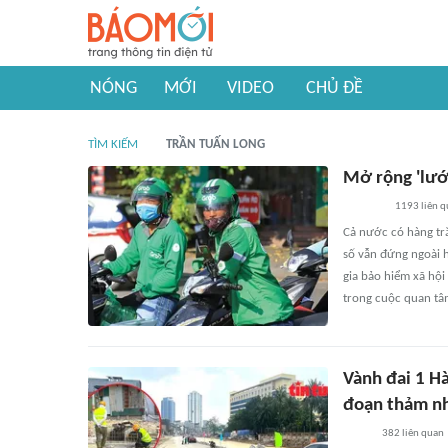
NÓNG
MỚI
VIDEO
CHỦ ĐỀ
TÌM KIẾM
TRẦN TUẤN LONG
Mở rộng 'lưới
1193
liên 
Cả nước có hàng tr
số vẫn đứng ngoài 
gia bảo hiểm xã hộ
trong cuộc quan tâ
Vành đai 1 H
đoạn thảm n
382
liên quan