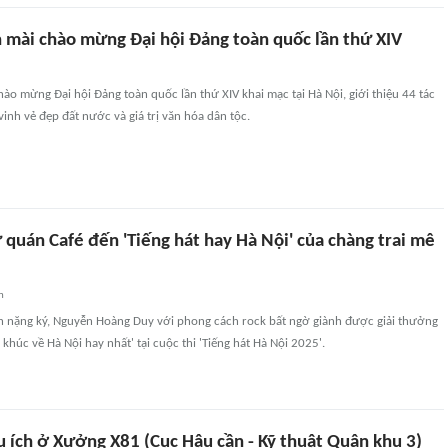
n mài chào mừng Đại hội Đảng toàn quốc lần thứ XIV
hào mừng Đại hội Đảng toàn quốc lần thứ XIV khai mạc tại Hà Nội, giới thiệu 44 tác
vinh vẻ đẹp đất nước và giá trị văn hóa dân tộc.
 quán Café đến 'Tiếng hát hay Hà Nội' của chàng trai mê
n
nh nặng ký, Nguyễn Hoàng Duy với phong cách rock bất ngờ giành được giải thưởng
a khúc về Hà Nội hay nhất' tại cuộc thi 'Tiếng hát Hà Nội 2025'.
u ích ở Xưởng X81 (Cục Hậu cần - Kỹ thuật Quân khu 3)