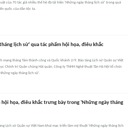
ật của 70 tác giả nhiều thế hệ đã tái hiện 'Những ngày tháng lịch sử' trong quá
iến quốc của dân tộc ta.
háng lịch sử' qua tác phẩm hội họa, điêu khắc
h mạng tháng Tám thành công và Quốc khánh 2/9, Bảo tàng Lịch sử Quân sự Việt
ục Chính trị Quân chủng Hải quân, Công ty TNHH Nghệ thuật Tân Hà Nội tổ chức
'Những ngày tháng lịch sử'.
 hội họa, điêu khắc trưng bày trong 'Những ngày tháng
n
tàng Lịch sử Quân sự Việt Nam khai mạc triển lãm mỹ thuật 'Những ngày tháng lịch