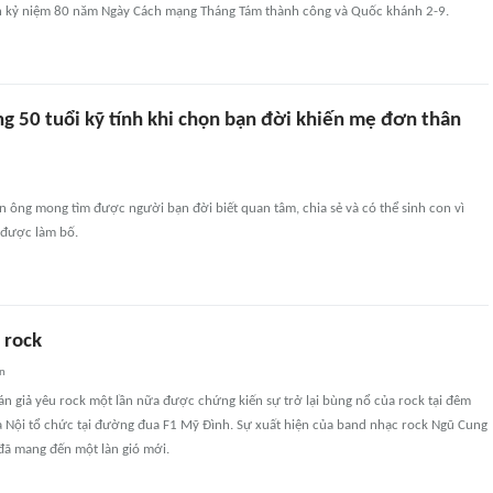
n kỷ niệm 80 năm Ngày Cách mạng Tháng Tám thành công và Quốc khánh 2-9.
g 50 tuổi kỹ tính khi chọn bạn đời khiến mẹ đơn thân
n ông mong tìm được người bạn đời biết quan tâm, chia sẻ và có thể sinh con vì
 được làm bố.
a rock
an
n giả yêu rock một lần nữa được chứng kiến sự trở lại bùng nổ của rock tại đêm
à Nội tổ chức tại đường đua F1 Mỹ Đình. Sự xuất hiện của band nhạc rock Ngũ Cung
đã mang đến một làn gió mới.