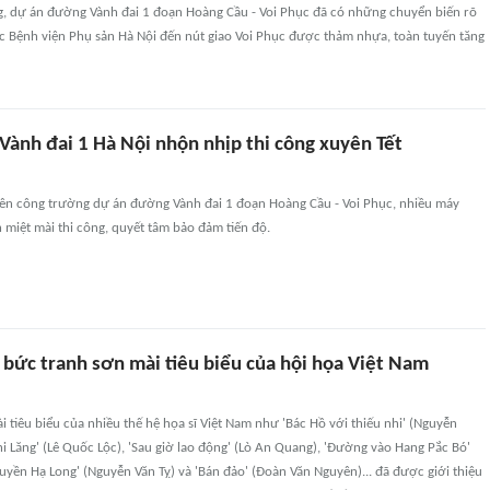
ng, dự án đường Vành đai 1 đoạn Hoàng Cầu - Voi Phục đã có những chuyển biến rõ
ốc Bệnh viện Phụ sản Hà Nội đến nút giao Voi Phục được thảm nhựa, toàn tuyến tăng
Vành đai 1 Hà Nội nhộn nhịp thi công xuyên Tết
trên công trường dự án đường Vành đai 1 đoạn Hoàng Cầu - Voi Phục, nhiều máy
miệt mài thi công, quyết tâm bảo đảm tiến độ.
 bức tranh sơn mài tiêu biểu của hội họa Việt Nam
 tiêu biểu của nhiều thế hệ họa sĩ Việt Nam như 'Bác Hồ với thiếu nhi' (Nguyễn
hi Lăng' (Lê Quốc Lộc), 'Sau giờ lao động' (Lò An Quang), 'Đường vào Hang Pắc Bó'
huyền Hạ Long' (Nguyễn Văn Tỵ) và 'Bán đảo' (Đoàn Văn Nguyên)... đã được giới thiệu