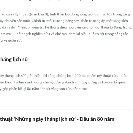
u cần - Kỹ thuật Quân khu 3), tinh thần lao động sáng tạo luôn lan tỏa trong từng
ây chuyền sản xuất. Chính từ môi trường hăng say, khẩn trương ấy, một sáng kiến
c đã ra đời: 'Thiết bị kiểm tra hệ thống điều hòa trên xe ô tô', do Thiếu tá Đặng Trung
am mưu - Kế hoạch nghiên cứu và chế tạo, đem lại hiệu quả rõ rệt trong công tác
a xe quân sự.
háng lịch sử
n
ày tháng lịch sử' giới thiệu tới công chúng hơn 200 tác phẩm mỹ thuật của nhiều
điêu khắc, tái hiện sinh động chặng đường đấu tranh, xây dựng và bảo vệ Tổ quốc.
 góp phần kể lại 80 năm lịch sử vàng son của đất nước.
thuật 'Những ngày tháng lịch sử' - Dấu ấn 80 năm