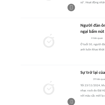
sử'. Hoạt động nhâ
Người đàn ôn
ngại bấm nút
4
liên quan
Ở tuổi 50, người đà
anh luôn khao khát
Sự trở lại củ
39
liên qu
Tối 23/11/2024, khá
nhạc rock do Đài H
với màu sắc mới lạ 