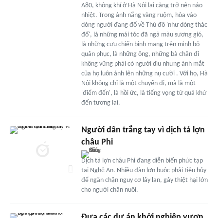
A80, không khí ở Hà Nội lại càng trở nên náo
nhiệt. Trong ánh nắng vàng ruộm, hòa vào
dòng người đang đổ về Thủ đô 'như dòng thác
đổ', là những mái tóc đã ngả màu sương gió,
là những cựu chiến binh mang trên mình bộ
quân phục, là những ông, những bà chân đi
không vững phải có người dìu nhưng ánh mắt
của họ luôn ánh lên những nụ cười . Với họ, Hà
Nội không chỉ là một chuyến đi, mà là một
'điểm đến', là hồi ức, là tiếng vọng từ quá khứ
đến tương lai.
Người dân trắng tay vì dịch tả lợn
châu Phi
Dịch tả lợn châu Phi đang diễn biến phức tạp
tại Nghệ An. Nhiều đàn lợn buộc phải tiêu hủy
để ngăn chặn nguy cơ lây lan, gây thiệt hại lớn
cho người chăn nuôi.
Đưa các dự án khởi nghiệp vươn