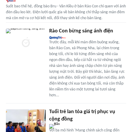
Suốt bao thế hệ, đồng bào Bru - Vân Kiều ở bản Rào Con chỉ quen với ánh
đèn dầu leo lét. Điện lưới quốc gia về bản không chỉ thắp sáng màn đêm
mà còn mở ra cơ hội kết nối, đổi thay sinh kế cho bản làng.
Rào Con bừng sáng ánh điện
Trước đây, mỗi khi màn đêm buông xuống,
bản Rào Con, xã Phong Nha, lại chìm trong
bóng tối, chỉ le lói từng đốm sáng nhỏ của
ngọn đèn dầu, bếp củi hắt ra từ những ngôi
nhà sàn hay ánh sáng chập chờn từ pin năng
lượng mặt trời. Bây giờ thì khác, bản làng rực
sáng ánh điện. Đối với người dân nơi đây, ánh
điện không chỉ xua tan bóng tối, mà còn thắp
lên niềm tin vào một tương lai tươi sáng
hơn...
Tuổi trẻ lan tỏa giá trị phục vụ
cộng đồng
Với ba mô hình 'Mang chính sách công đến