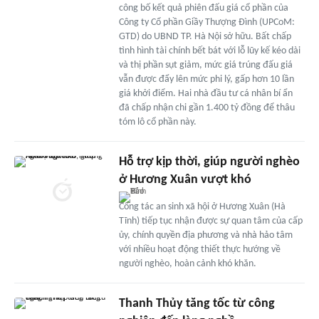
công bố kết quả phiên đấu giá cổ phần của
Công ty Cổ phần Giầy Thượng Đình (UPCoM:
GTD) do UBND TP. Hà Nội sở hữu. Bất chấp
tình hình tài chính bết bát với lỗ lũy kế kéo dài
và thị phần sụt giảm, mức giá trúng đấu giá
vẫn được đẩy lên mức phi lý, gấp hơn 10 lần
giá khởi điểm. Hai nhà đầu tư cá nhân bí ẩn
đã chấp nhận chi gần 1.400 tỷ đồng để thâu
tóm lô cổ phần này.
Hỗ trợ kịp thời, giúp người nghèo
ở Hương Xuân vượt khó
Công tác an sinh xã hội ở Hương Xuân (Hà
Tĩnh) tiếp tục nhận được sự quan tâm của cấp
ủy, chính quyền địa phương và nhà hảo tâm
với nhiều hoạt động thiết thực hướng về
người nghèo, hoàn cảnh khó khăn.
Thanh Thủy tăng tốc từ công