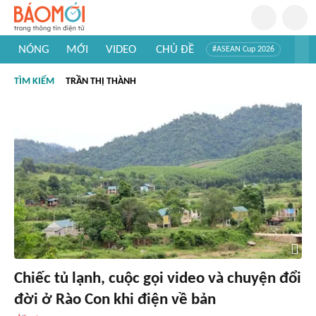
NÓNG
MỚI
VIDEO
CHỦ ĐỀ
#ASEAN Cup 2026
#Trí tuệ nhân tạo
#Mỹ - Iran
#Khám phá Việt Nam
TÌM KIẾM
TRẦN THỊ THÀNH
#Khám phá thế giới
Chiếc tủ lạnh, cuộc gọi video và chuyện đổi
đời ở Rào Con khi điện về bản