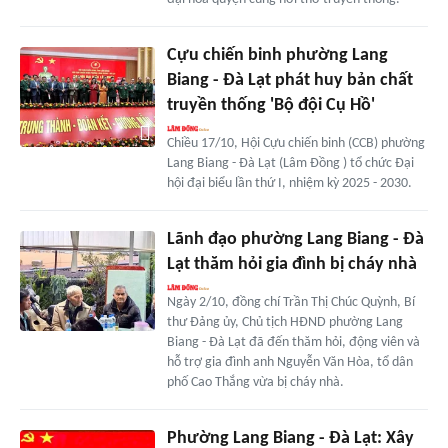
Cựu chiến binh phường Lang
Biang - Đà Lạt phát huy bản chất
truyền thống 'Bộ đội Cụ Hồ'
Chiều 17/10, Hội Cựu chiến binh (CCB) phường
Lang Biang - Đà Lạt (Lâm Đồng ) tổ chức Đại
hội đại biểu lần thứ I, nhiệm kỳ 2025 - 2030.
Lãnh đạo phường Lang Biang - Đà
Lạt thăm hỏi gia đình bị cháy nhà
Ngày 2/10, đồng chí Trần Thị Chúc Quỳnh, Bí
thư Đảng ủy, Chủ tịch HĐND phường Lang
Biang - Đà Lạt đã đến thăm hỏi, động viên và
hỗ trợ gia đình anh Nguyễn Văn Hòa, tổ dân
phố Cao Thắng vừa bị cháy nhà.
Phường Lang Biang - Đà Lạt: Xây