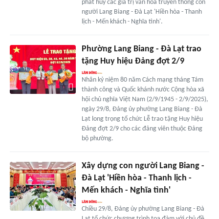
phát huy các giá trị văn hóa truyền thống con
người Lang Biang - Đà Lạt 'Hiền hòa - Thanh
lịch - Mến khách - Nghĩa tình'.
Phường Lang Biang - Đà Lạt trao
tặng Huy hiệu Đảng đợt 2/9
Nhân kỷ niệm 80 năm Cách mạng tháng Tám
thành công và Quốc khánh nước Cộng hòa xã
hội chủ nghĩa Việt Nam (2/9/1945 - 2/9/2025),
ngày 29/8, Đảng ủy phường Lang Biang - Đà
Lạt long trọng tổ chức Lễ trao tặng Huy hiệu
Đảng đợt 2/9 cho các đảng viên thuộc Đảng
bộ phường.
Xây dựng con người Lang Biang -
Đà Lạt 'Hiền hòa - Thanh lịch -
Mến khách - Nghĩa tình'
Chiều 29/8, Đảng ủy phường Lang Biang - Đà
Lạt tổ chức chương trình tọa đàm với chủ đề