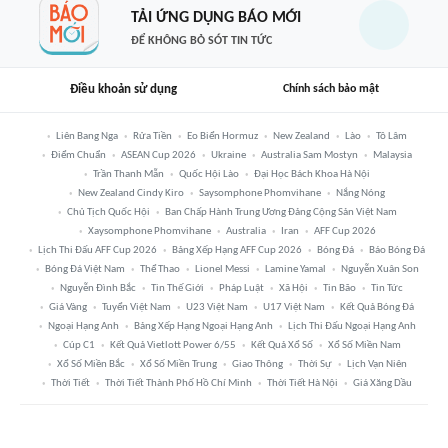
TẢI ỨNG DỤNG BÁO MỚI
ĐỂ KHÔNG BỎ SÓT TIN TỨC
Điều khoản sử dụng
Chính sách bảo mật
Liên Bang Nga
Rửa Tiền
Eo Biển Hormuz
New Zealand
Lào
Tô Lâm
Điểm Chuẩn
ASEAN Cup 2026
Ukraine
Australia Sam Mostyn
Malaysia
Trần Thanh Mẫn
Quốc Hội Lào
Đại Học Bách Khoa Hà Nội
New Zealand Cindy Kiro
Saysomphone Phomvihane
Nắng Nóng
Chủ Tịch Quốc Hội
Ban Chấp Hành Trung Ương Đảng Cộng Sản Việt Nam
Xaysomphone Phomvihane
Australia
Iran
AFF Cup 2026
Lịch Thi Đấu AFF Cup 2026
Bảng Xếp Hạng AFF Cup 2026
Bóng Đá
Báo Bóng Đá
Bóng Đá Việt Nam
Thể Thao
Lionel Messi
Lamine Yamal
Nguyễn Xuân Son
Nguyễn Đình Bắc
Tin Thế Giới
Pháp Luật
Xã Hội
Tin Bão
Tin Tức
Giá Vàng
Tuyển Việt Nam
U23 Việt Nam
U17 Việt Nam
Kết Quả Bóng Đá
Ngoại Hạng Anh
Bảng Xếp Hạng Ngoại Hạng Anh
Lịch Thi Đấu Ngoại Hạng Anh
Cúp C1
Kết Quả Vietlott Power 6/55
Kết Quả Xổ Số
Xổ Số Miền Nam
Xổ Số Miền Bắc
Xổ Số Miền Trung
Giao Thông
Thời Sự
Lịch Vạn Niên
Thời Tiết
Thời Tiết Thành Phố Hồ Chí Minh
Thời Tiết Hà Nội
Giá Xăng Dầu