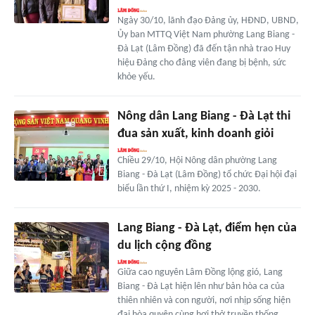
Ngày 30/10, lãnh đạo Đảng ủy, HĐND, UBND,
Ủy ban MTTQ Việt Nam phường Lang Biang -
Đà Lạt (Lâm Đồng) đã đến tận nhà trao Huy
hiệu Đảng cho đảng viên đang bị bệnh, sức
khỏe yếu.
Nông dân Lang Biang - Đà Lạt thi
đua sản xuất, kinh doanh giỏi
Chiều 29/10, Hội Nông dân phường Lang
Biang - Đà Lạt (Lâm Đồng) tổ chức Đại hội đại
biểu lần thứ I, nhiệm kỳ 2025 - 2030.
Lang Biang - Ðà Lạt, điểm hẹn của
du lịch cộng đồng
Giữa cao nguyên Lâm Đồng lộng gió, Lang
Biang - Đà Lạt hiện lên như bản hòa ca của
thiên nhiên và con người, nơi nhịp sống hiện
đại hòa quyện cùng hơi thở truyền thống.