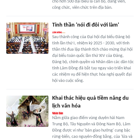
cho hơn 500 đại biểu là cán bộ, đảng viên,
công chức, viên chức trên địa bàn.
Tinh thần 'nói đi đôi với làm'
Sau thành công của Đại hội đại biểu Đảng bộ
tỉnh lần thứ I, nhiệm kỳ 2025 - 2030, với tinh
thần thi đua lập thành tích chào mừng Đại hội
đại biểu toàn quốc lần thứ XIV của Đảng,
Đảng bộ, chính quyền và Nhân dân các dân tộc
tỉnh Lâm Đồng đã bắt tay ngay vào triển khai
các nhiệm vụ để hiện thực hóa nghị quyết đại
hội vào cuộc sống.
Khai thác hiệu quả tiềm năng du
lịch văn hóa
Nằm giữa giao điểm vùng duyên hải Nam
Trung Bộ, Tây Nguyên và Đông Nam Bộ, Lâm
Đồng được ví như 'bản giao hưởng' cung bậc
rừng-biển, cao nguyên-đồng bằng, của 'lửa và