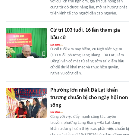
với du lịch trải nghiệm, giá trị của nông sản
cũng từ đó được nâng lên, mở ra hướng phát
triển kinh tế cho người dân cao nguyên.
Cử tri 103 tuổi, 16 lần tham gia
bầu cử
Ở cái tuổi xưa nay hiếm, cụ Ngô Viết Ngưu
(103 tuổi, phường Lang Biang - Đà Lạt, Lâm
Đồng) vẫn có mặt từ sáng sớm tại điểm bầu
cử để dự lễ khai mạc và thực hiện quyền,
nghĩa vụ công dân.
Phường lớn nhất Đà Lạt khẩn
trương chuẩn bị cho ngày hội non
sông
Cùng với việc đẩy mạnh công tác tuyên
truyền, phường Lang Biang - Đà Lạt đang
khẩn trương hoàn thiện các phần việc chuẩn bị
cho ngày bầu cử 15/3/2026 bảo đảm đúng quy