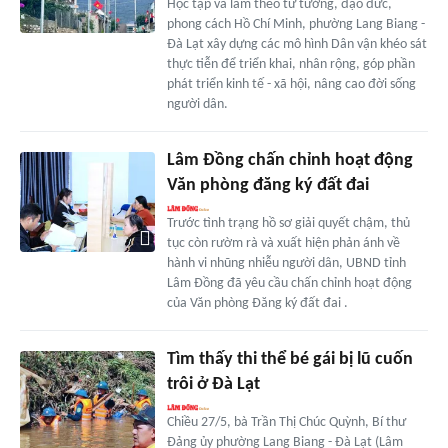
Học tập và làm theo tư tưởng, đạo đức,
phong cách Hồ Chí Minh, phường Lang Biang -
Đà Lạt xây dựng các mô hình Dân vận khéo sát
thực tiễn để triển khai, nhân rộng, góp phần
phát triển kinh tế - xã hội, nâng cao đời sống
người dân.
Lâm Đồng chấn chỉnh hoạt động
Văn phòng đăng ký đất đai
Trước tình trạng hồ sơ giải quyết chậm, thủ
tục còn rườm rà và xuất hiện phản ánh về
hành vi nhũng nhiễu người dân, UBND tỉnh
Lâm Đồng đã yêu cầu chấn chỉnh hoạt động
của Văn phòng Đăng ký đất đai .
Tìm thấy thi thể bé gái bị lũ cuốn
trôi ở Đà Lạt
Chiều 27/5, bà Trần Thị Chúc Quỳnh, Bí thư
Đảng ủy phường Lang Biang - Đà Lạt (Lâm