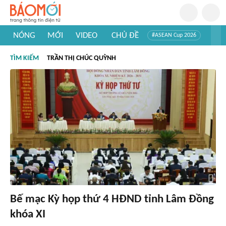
NÓNG
MỚI
VIDEO
CHỦ ĐỀ
#ASEAN Cup 2026
#Trí tuệ nhân tạo
#Mỹ - Iran
#Khám phá Việt Nam
TÌM KIẾM
TRẦN THỊ CHÚC QUỲNH
#Khám phá thế giới
Bế mạc Kỳ họp thứ 4 HĐND tỉnh Lâm Đồng
khóa XI