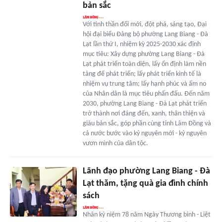
bản sắc
Với tinh thần đổi mới, đột phá, sáng tạo, Đại
hội đại biểu Đảng bộ phường Lang Biang - Đà
Lạt lần thứ I, nhiệm kỳ 2025-2030 xác định
mục tiêu: Xây dựng phường Lang Biang - Đà
Lạt phát triển toàn diện, lấy ổn định làm nền
tảng để phát triển; lấy phát triển kinh tế là
nhiệm vụ trung tâm; lấy hạnh phúc và ấm no
của Nhân dân là mục tiêu phấn đấu. Đến năm
2030, phường Lang Biang - Đà Lạt phát triển
trở thành nơi đáng đến, xanh, thân thiện và
giàu bản sắc, góp phần cùng tỉnh Lâm Đồng và
cả nước bước vào kỷ nguyên mới - kỷ nguyên
vươn mình của dân tộc.
Lãnh đạo phường Lang Biang - Đà
Lạt thăm, tặng quà gia đình chính
sách
Nhân kỷ niệm 78 năm Ngày Thương binh - Liệt