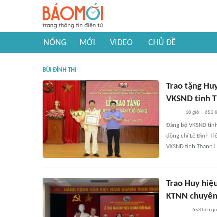
NÓNG
MỚI
VIDEO
CHỦ ĐỀ
BÙI ĐÌNH THI
Trao tặng Hu
VKSND tỉnh 
10 giờ
653
l
Đảng bộ VKSND tỉnh
đồng chí Lê Đình Ti
VKSND tỉnh Thanh 
Trao Huy hiệ
KTNN chuyên
653
liên q