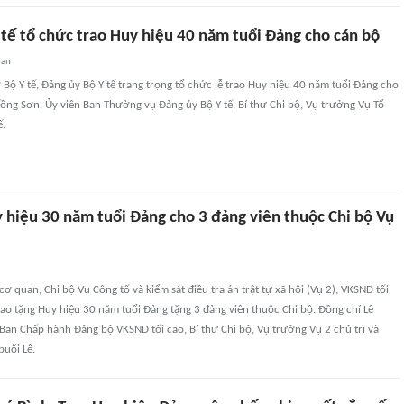
 tế tổ chức trao Huy hiệu 40 năm tuổi Đảng cho cán bộ
uan
sở Bộ Y tế, Đảng ủy Bộ Y tế trang trọng tổ chức lễ trao Huy hiệu 40 năm tuổi Đảng cho
ồng Sơn, Ủy viên Ban Thường vụ Đảng ủy Bộ Y tế, Bí thư Chi bộ, Vụ trưởng Vụ Tổ
ế.
y hiệu 30 năm tuổi Đảng cho 3 đảng viên thuộc Chi bộ Vụ
 cơ quan, Chi bộ Vụ Công tố và kiểm sát điều tra án trật tự xã hội (Vụ 2), VKSND tối
rao tặng Huy hiệu 30 năm tuổi Đảng tặng 3 đảng viên thuộc Chi bộ. Đồng chí Lê
Ban Chấp hành Đảng bộ VKSND tối cao, Bí thư Chi bộ, Vụ trưởng Vụ 2 chủ trì và
buổi Lễ.