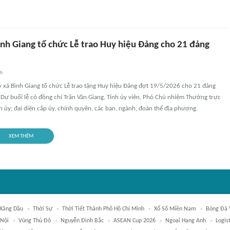
ình Giang tổ chức Lễ trao Huy hiệu Đảng cho 21 đảng
an
y xã Bình Giang tổ chức Lễ trao tặng Huy hiệu Đảng đợt 19/5/2026 cho 21 đảng
 Dự buổi lễ có đồng chí Trần Văn Giang, Tỉnh ủy viên, Phó Chủ nhiệm Thường trực
h ủy; đại diện cấp ủy, chính quyền, các ban, ngành, đoàn thể địa phương.
XEM THÊM
 Xăng Dầu
Thời Sự
Thời Tiết Thành Phố Hồ Chí Minh
Xổ Số Miền Nam
Bóng Đá 
 Nội
Vùng Thủ Đô
Nguyễn Đình Bắc
ASEAN Cup 2026
Ngoại Hạng Anh
Logist