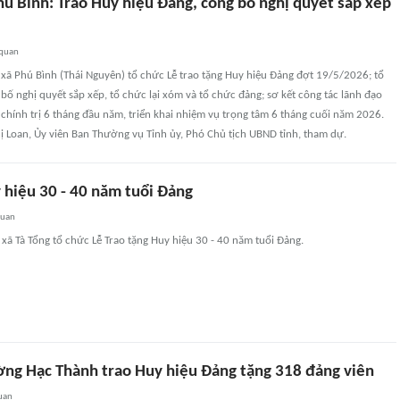
hú Bình: Trao Huy hiệu Đảng, công bố nghị quyết sắp xếp
 quan
xã Phú Bình (Thái Nguyên) tổ chức Lễ trao tặng Huy hiệu Đảng đợt 19/5/2026; tổ
bố nghị quyết sắp xếp, tổ chức lại xóm và tổ chức đảng; sơ kết công tác lãnh đạo
chính trị 6 tháng đầu năm, triển khai nhiệm vụ trọng tâm 6 tháng cuối năm 2026.
ị Loan, Ủy viên Ban Thường vụ Tỉnh ủy, Phó Chủ tịch UBND tỉnh, tham dự.
 hiệu 30 - 40 năm tuổi Đảng
quan
xã Tà Tổng tổ chức Lễ Trao tặng Huy hiệu 30 - 40 năm tuổi Đảng.
ng Hạc Thành trao Huy hiệu Đảng tặng 318 đảng viên
uan