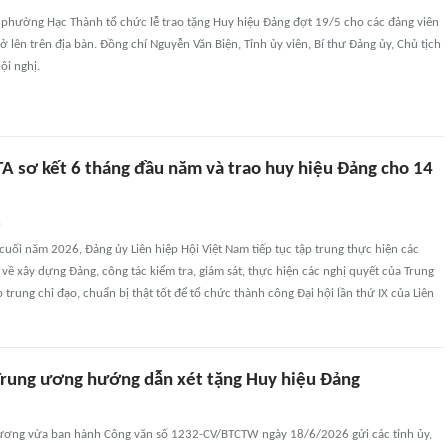
 phường Hạc Thành tổ chức lễ trao tặng Huy hiệu Đảng đợt 19/5 cho các đảng viên
ở lên trên địa bàn. Đồng chí Nguyễn Văn Biện, Tỉnh ủy viên, Bí thư Đảng ủy, Chủ tịch
i nghị.
A sơ kết 6 tháng đầu năm và trao huy hiệu Đảng cho 14
n
uối năm 2026, Đảng ủy Liên hiệp Hội Việt Nam tiếp tục tập trung thực hiện các
về xây dựng Đảng, công tác kiểm tra, giám sát, thực hiện các nghị quyết của Trung
 trung chỉ đạo, chuẩn bị thật tốt để tổ chức thành công Đại hội lần thứ IX của Liên
Trung ương hướng dẫn xét tặng Huy hiệu Đảng
ương vừa ban hành Công văn số 1232-CV/BTCTW ngày 18/6/2026 gửi các tỉnh ủy,