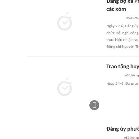
Đảng bộ xã P
các xóm
653
liên
Ngày 29-6, Đảng ủy 
chức Hội nghị công 
thực hiện nhiệm vụ 
Đồng chí Nguyễn Th
Trao tặng huy
653
liên 
Ngày 24/6, Đảng ủy 
Đảng ủy phườ
653
liên q