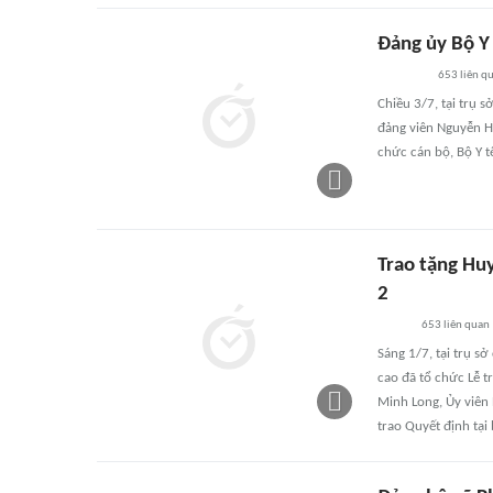
Đảng ủy Bộ Y
653
liên q
Chiều 3/7, tại trụ 
đảng viên Nguyễn H
chức cán bộ, Bộ Y t
Trao tặng Hu
2
653
liên quan
Sáng 1/7, tại trụ sở
cao đã tổ chức Lễ t
Minh Long, Ủy viên 
trao Quyết định tại 