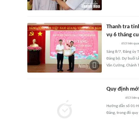
Thanh tra tỉn
vụ 6 tháng c
653
liên qu
Sáng 8/7, Đảng ủy 
Đảng bộ. Dự buổi Lễ
Văn Cường, Chánh T
Quy định mới
653
liên 
Hướng dẫn số 01-HD
Đảng, trong đó quy 