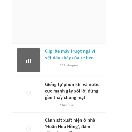
Clip: Xe máy trượt ngã vì
vệt dầu chảy của xe ben
331
liên quan
Giếng tự phun khí và nước
cực mạnh gây xói lở, đứng
gần thấy chóng mặt
1
liên quan
Cảnh sát xuất hiện ở nhà
'Huấn Hoa Hồng', đám