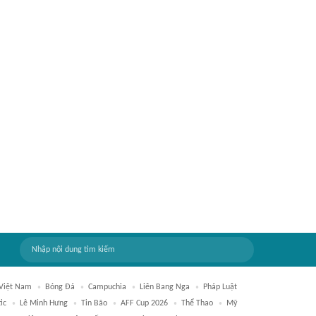
Việt Nam
Bóng Đá
Campuchia
Liên Bang Nga
Pháp Luật
ic
Lê Minh Hưng
Tin Bão
AFF Cup 2026
Thể Thao
Mỹ