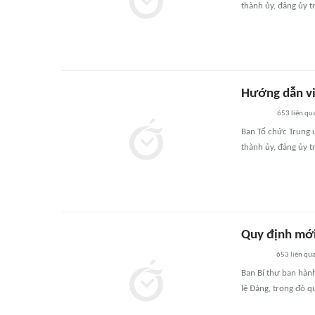
thành ủy, đảng ủy 
Hướng dẫn vi
653
liên qu
Ban Tổ chức Trung 
thành ủy, đảng ủy 
Quy định mới
653
liên qu
Ban Bí thư ban hàn
lệ Đảng, trong đó q