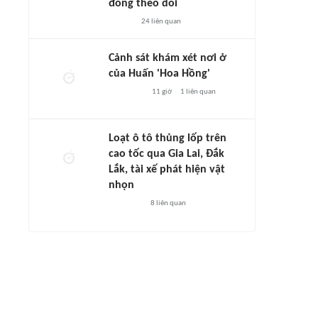
đông theo dõi
24
liên quan
Cảnh sát khám xét nơi ở
của Huấn 'Hoa Hồng'
11 giờ
1
liên quan
Loạt ô tô thủng lốp trên
cao tốc qua Gia Lai, Đắk
Lắk, tài xế phát hiện vật
nhọn
8
liên quan