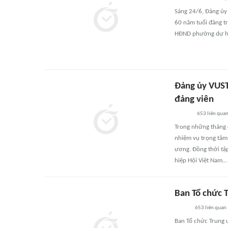
Sáng 24/6, Đảng ủy
60 năm tuổi đảng tr
HĐND phường dự hộ
Đảng ủy VUST
đảng viên
653
liên qua
Trong những tháng c
nhiệm vụ trọng tâm 
ương. Đồng thời tập
hiệp Hội Việt Nam...
Ban Tổ chức 
653
liên quan
Ban Tổ chức Trung 