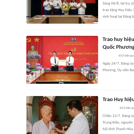
Sáng 06/8, tại trụ
trao tặng Huy hiệu
sinh hoạt tại Đảng
Trao huy hiệ
Quốc Phươn
653
liên q
Ngày 24/7, Đảng ủy
Phương, Ủy viên Ba
Trao Huy hiệ
653
liên q
Chiều 22/7, Đảng ủ
Trung Kiên, nguyên
hội tỉnh Thanh Hóa.