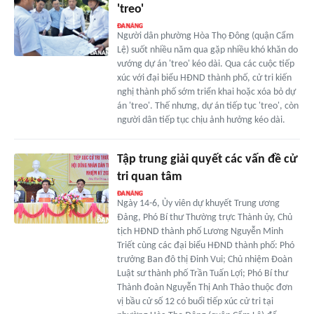
'treo'
Người dân phường Hòa Thọ Đông (quận Cẩm
Lệ) suốt nhiều năm qua gặp nhiều khó khăn do
vướng dự án 'treo' kéo dài. Qua các cuộc tiếp
xúc với đại biểu HĐND thành phố, cử tri kiến
nghị thành phố sớm triển khai hoặc xóa bỏ dự
án 'treo'. Thế nhưng, dự án tiếp tục 'treo', còn
người dân tiếp tục chịu ảnh hưởng kéo dài.
Tập trung giải quyết các vấn đề cử
tri quan tâm
Ngày 14-6, Ủy viên dự khuyết Trung ương
Đảng, Phó Bí thư Thường trực Thành ủy, Chủ
tịch HĐND thành phố Lương Nguyễn Minh
Triết cùng các đại biểu HĐND thành phố: Phó
trưởng Ban đô thị Đinh Vui; Chủ nhiệm Đoàn
Luật sư thành phố Trần Tuấn Lợi; Phó Bí thư
Thành đoàn Nguyễn Thị Anh Thảo thuộc đơn
vị bầu cử số 12 có buổi tiếp xúc cử tri tại