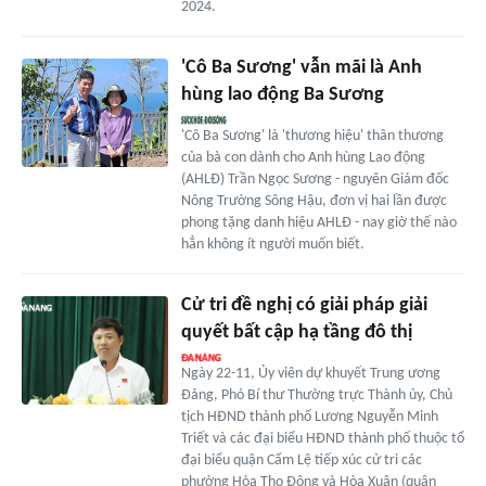
2024.
'Cô Ba Sương' vẫn mãi là Anh
hùng lao động Ba Sương
'Cô Ba Sương' là 'thương hiệu' thân thương
của bà con dành cho Anh hùng Lao động
(AHLĐ) Trần Ngọc Sương - nguyên Giám đốc
Nông Trường Sông Hậu, đơn vị hai lần được
phong tặng danh hiệu AHLĐ - nay giờ thế nào
hẳn không ít người muốn biết.
Cử tri đề nghị có giải pháp giải
quyết bất cập hạ tầng đô thị
Ngày 22-11, Ủy viên dự khuyết Trung ương
Đảng, Phó Bí thư Thường trực Thành ủy, Chủ
tịch HĐND thành phố Lương Nguyễn Minh
Triết và các đại biểu HĐND thành phố thuộc tổ
đại biểu quận Cẩm Lệ tiếp xúc cử tri các
phường Hòa Thọ Đông và Hòa Xuân (quận