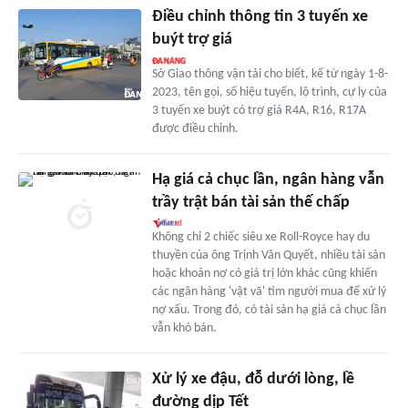
Điều chỉnh thông tin 3 tuyến xe
buýt trợ giá
Sở Giao thông vận tải cho biết, kể từ ngày 1-8-
2023, tên gọi, số hiệu tuyến, lộ trình, cự ly của
3 tuyến xe buýt có trợ giá R4A, R16, R17A
được điều chỉnh.
Hạ giá cả chục lần, ngân hàng vẫn
trầy trật bán tài sản thế chấp
Không chỉ 2 chiếc siêu xe Roll-Royce hay du
thuyền của ông Trịnh Văn Quyết, nhiều tài sản
hoặc khoản nợ có giá trị lớn khác cũng khiến
các ngân hàng 'vật vã' tìm người mua để xử lý
nợ xấu. Trong đó, có tài sản hạ giá cả chục lần
vẫn khó bán.
Xử lý xe đậu, đỗ dưới lòng, lề
đường dịp Tết