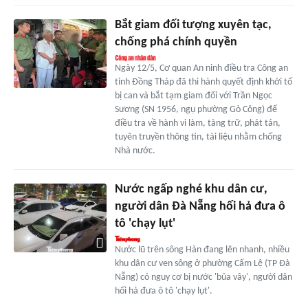
Bắt giam đối tượng xuyên tạc,
chống phá chính quyền
Ngày 12/5, Cơ quan An ninh điều tra Công an
tỉnh Đồng Tháp đã thi hành quyết định khởi tố
bị can và bắt tạm giam đối với Trần Ngọc
Sương (SN 1956, ngụ phường Gò Công) để
điều tra về hành vi làm, tàng trữ, phát tán,
tuyên truyền thông tin, tài liệu nhằm chống
Nhà nước.
Nước ngấp nghé khu dân cư,
người dân Đà Nẵng hối hả đưa ô
tô 'chạy lụt'
Nước lũ trên sông Hàn đang lên nhanh, nhiều
khu dân cư ven sông ở phường Cẩm Lệ (TP Đà
Nẵng) có nguy cơ bị nước 'bủa vây', người dân
hối hả đưa ô tô 'chạy lụt'.