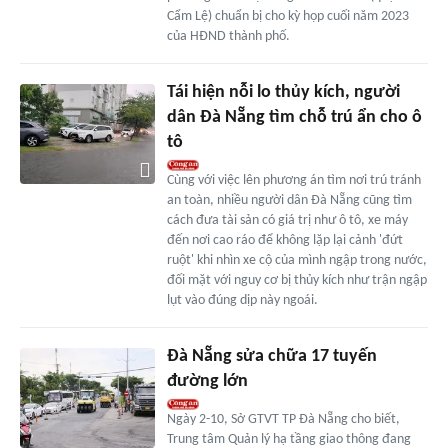
Cẩm Lệ) chuẩn bị cho kỳ họp cuối năm 2023
của HĐND thành phố.
Tái hiện nỗi lo thủy kích, người
dân Đà Nẵng tìm chỗ trú ẩn cho ô
tô
Cùng với việc lên phương án tìm nơi trú tránh
an toàn, nhiều người dân Đà Nẵng cũng tìm
cách đưa tài sản có giá trị như ô tô, xe máy
đến nơi cao ráo để không lặp lại cảnh 'đứt
ruột' khi nhìn xe cộ của mình ngập trong nước,
đối mặt với nguy cơ bị thủy kích như trận ngập
lụt vào đúng dịp này ngoái.
Đà Nẵng sửa chữa 17 tuyến
đường lớn
Ngày 2-10, Sở GTVT TP Đà Nẵng cho biết,
Trung tâm Quản lý hạ tầng giao thông đang