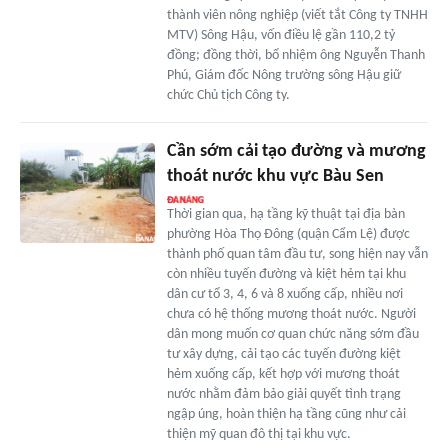
thành viên nông nghiệp (viết tắt Công ty TNHH
MTV) Sông Hậu, vốn điều lệ gần 110,2 tỷ
đồng; đồng thời, bổ nhiệm ông Nguyễn Thanh
Phú, Giám đốc Nông trường sông Hậu giữ
chức Chủ tịch Công ty.
Cần sớm cải tạo đường và mương
thoát nước khu vực Bàu Sen
Thời gian qua, hạ tầng kỹ thuật tại địa bàn
phường Hòa Thọ Đông (quận Cẩm Lệ) được
thành phố quan tâm đầu tư, song hiện nay vẫn
còn nhiều tuyến đường và kiệt hẻm tại khu
dân cư tổ 3, 4, 6 và 8 xuống cấp, nhiều nơi
chưa có hệ thống mương thoát nước. Người
dân mong muốn cơ quan chức năng sớm đầu
tư xây dựng, cải tạo các tuyến đường kiệt
hẻm xuống cấp, kết hợp với mương thoát
nước nhằm đảm bảo giải quyết tình trạng
ngập úng, hoàn thiện hạ tầng cũng như cải
thiện mỹ quan đô thị tại khu vực.