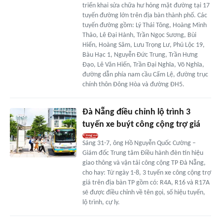
triển khai sửa chữa hư hỏng mặt đường tại 17
tuyến đường lớn trên địa bàn thành phố. Các
tuyến đường gồm: Lý Thái Tông, Hoàng Minh
Thảo, Lê Đại Hành, Trần Ngọc Sương, Bùi
Hiển, Hoàng Sâm, Lưu Trọng Lư, Phú Lộc 19,
Bàu Hạc 1, Nguyễn Đức Trung, Trần Hưng
Đạo, Lê Văn Hiến, Trần Đại Nghĩa, Võ Nghĩa,
đường dẫn phía nam cầu Cẩm Lệ, đường trục
chính thôn Đông Hòa và đường ĐH5.
Đà Nẵng điều chỉnh lộ trình 3
tuyến xe buýt công cộng trợ giá
Sáng 31-7, ông Hồ Nguyễn Quốc Cường –
Giám đốc Trung tâm Điều hành đèn tín hiệu
giao thông và vận tải công cộng TP Đà Nẵng,
cho hay: Từ ngày 1-8, 3 tuyến xe công cộng trợ
giá trên địa bàn TP gồm có: R4A, R16 và R17A
sẽ được điều chỉnh về tên gọi, số hiệu tuyến,
lộ trình, cự ly.