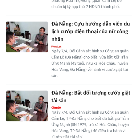
phường Hòa Thọ Đông (quận Cẩm Lệ) để
chuẩn bị kỳ họp thứ 7 HĐND thành phố.
Đà Nẵng: Cựu hướng dẫn viên du
lịch cướp điện thoại của nữ công
nhân
Ngày 7/4, Đội Cảnh sát hình sự Công an quận
Cẩm Lệ (Đà Nẵng) cho biết, vừa bắt giữ Trần
Ứng Mạnh (43 tuổi, ngụ xã Hòa Châu, huyện
Hòa Vang, Đà Nẵng) về hành vi cướp giật tài
sản.
Đà Nẵng: Bắt đối tượng cướp giật
tài sản
Ngày 7/4, Đội Cảnh sát hình sự Công an quận
Cẩm Lệ, TP Đà Nẵng cho biết đã bắt giữ Trần
Ứng Mạnh (SN 1979, trú xã Hòa Châu, huyện
Hòa Vang, TP Đà Nẵng) để điều tra hành vi
'Cướp giật tài sản'.