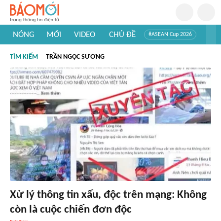
NÓNG
MỚI
VIDEO
CHỦ ĐỀ
#ASEAN Cup 2026
#Trí tuệ nhân tạo
#Mỹ - Iran
#Khám phá Việt Nam
TÌM KIẾM
TRẦN NGỌC SƯƠNG
#Khám phá thế giới
Xử lý thông tin xấu, độc trên mạng: Không
còn là cuộc chiến đơn độc