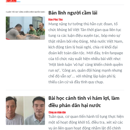
Bản lĩnh người cầm lái
Mang nặng tư tưởng thù hằn cực đoan, tổ
chức khủng bố Việt Tân thời gian qua liên tục
tung ra các luận điệu xuyên tạc, bóp méo sự
thật nhằm bôi nhọ Đảng, Nhà nước Việt Nam,
kích động tâm lý hoài nghi, chia rẽ khối đại
đoàn kết toàn dân tộc. Mới đây, trên fanpage
của tổ chức này xuất hiện nhiều bài viết như:
'Một bình luận 'vô hại' cũng khiến chính quyền
run sợ', 'Công an, quân đội hùng mạnh nhưng
chế độ vẫn sợ'... với những lập luận phi lý,
thiếu căn cứ và đầy tính quy chụp.
Bài học cảnh tỉnh vì hám lợi, làm
điều phản dân hại nước
Tuần qua, cơ quan tiến hành tố tụng thực hiện
một số hoạt động khởi tố, điều tra, xét xử các
vụ án liên quan hoạt động nhằm lật đổ chính