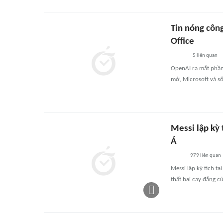
Tin nóng côn
Office
5
liên quan
OpenAI ra mắt phần
mở, Microsoft vá số
Messi lập kỳ 
Á
979
liên quan
Messi lập kỳ tích t
thất bại cay đắng c