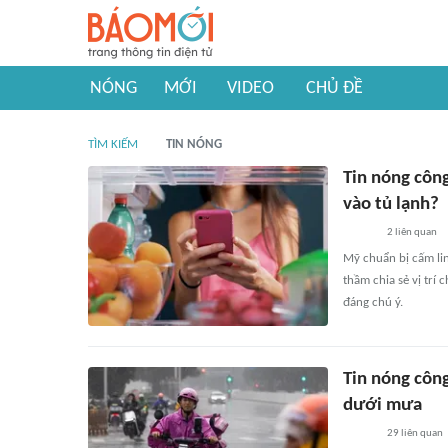
NÓNG
MỚI
VIDEO
CHỦ ĐỀ
TÌM KIẾM
TIN NÓNG
Tin nóng côn
vào tủ lạnh?
2
liên quan
Mỹ chuẩn bị cấm li
thầm chia sẻ vị trí
đáng chú ý.
Tin nóng côn
dưới mưa
29
liên quan