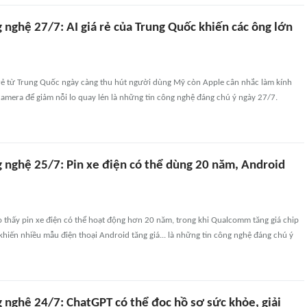
 nghệ 27/7: AI giá rẻ của Trung Quốc khiến các ông lớn
 rẻ từ Trung Quốc ngày càng thu hút người dùng Mỹ còn Apple cân nhắc làm kính
amera để giảm nỗi lo quay lén là những tin công nghệ đáng chú ý ngày 27/7.
g nghệ 25/7: Pin xe điện có thể dùng 20 năm, Android
 thấy pin xe điện có thể hoạt động hơn 20 năm, trong khi Qualcomm tăng giá chip
hiến nhiều mẫu điện thoại Android tăng giá... là những tin công nghệ đáng chú ý
 nghệ 24/7: ChatGPT có thể đọc hồ sơ sức khỏe, giải