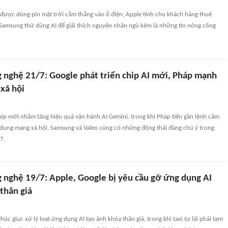
được dùng pin mặt trời cắm thẳng vào ổ điện; Apple tính cho khách hàng thuê
 Samsung thử dùng AI để giải thích nguyên nhân ngủ kém là những tin nóng công
g nghệ 21/7: Google phát triển chip AI mới, Pháp mạnh
xã hội
hip mới nhằm tăng hiệu quả vận hành AI Gemini, trong khi Pháp tiến gần lệnh cấm
ử dụng mạng xã hội. Samsung và Valeo cũng có những động thái đáng chú ý trong
7.
g nghệ 19/7: Apple, Google bị yêu cầu gỡ ứng dụng AI
thân giả
húc giục xử lý loạt ứng dụng AI tạo ảnh khỏa thân giả, trong khi taxi tự lái phải tạm