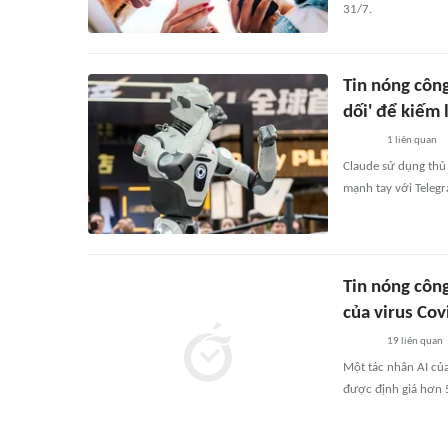
31/7.
Tin nóng côn
dối' để kiếm 
1
liên quan
Claude sử dụng thủ 
mạnh tay với Teleg
Tin nóng côn
của virus Cov
19
liên quan
Một tác nhân AI củ
được định giá hơn 