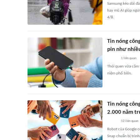
Samsung kéo dài đán
hay mũ AI giúp ngườ
4/8.
Tin nóng côn
pin như nhiề
1
liên quan
Thói quen vừa cắm s
niệm phổ biến.
Tin nóng công
2.000 năm t
12
liên quan
Robot của Google có
Snap chuẩn bị trình