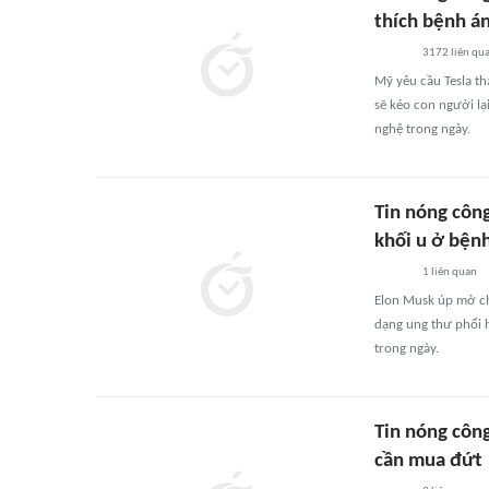
thích bệnh á
3172
liên qu
Mỹ yêu cầu Tesla th
sẽ kéo con người lạ
nghệ trong ngày.
Tin nóng côn
khối u ở bện
1
liên quan
Elon Musk úp mở ch
dạng ung thư phổi h
trong ngày.
Tin nóng côn
cần mua đứt