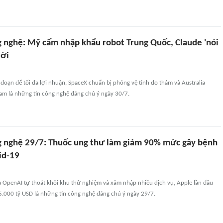
g nghệ: Mỹ cấm nhập khẩu robot Trung Quốc, Claude 'nói
lời
đoạn để tối đa lợi nhuận, SpaceX chuẩn bị phóng vệ tinh do thám và Australia
ram là những tin công nghệ đáng chú ý ngày 30/7.
g nghệ 29/7: Thuốc ung thư làm giảm 90% mức gây bệnh
id-19
a OpenAI tự thoát khỏi khu thử nghiệm và xâm nhập nhiều dịch vụ, Apple lần đầu
5.000 tỷ USD là những tin công nghệ đáng chú ý ngày 29/7.