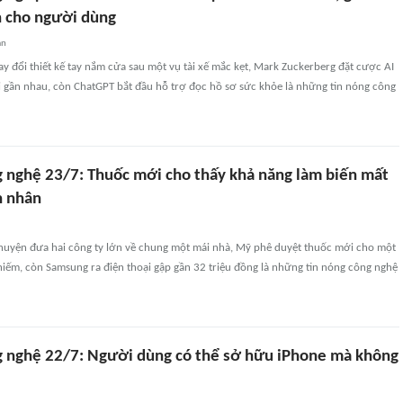
n cho người dùng
an
ay đổi thiết kế tay nắm cửa sau một vụ tài xế mắc kẹt, Mark Zuckerberg đặt cược AI
i gần nhau, còn ChatGPT bắt đầu hỗ trợ đọc hồ sơ sức khỏe là những tin nóng công
g nghệ 23/7: Thuốc mới cho thấy khả năng làm biến mất
h nhân
uyện đưa hai công ty lớn về chung một mái nhà, Mỹ phê duyệt thuốc mới cho một
iếm, còn Samsung ra điện thoại gập gần 32 triệu đồng là những tin nóng công nghệ
g nghệ 22/7: Người dùng có thể sở hữu iPhone mà không