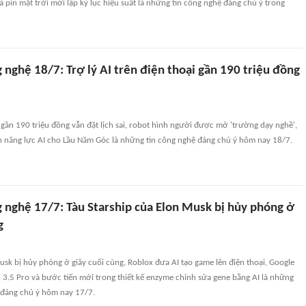
à pin mặt trời mới lập kỷ lục hiệu suất là những tin công nghệ đáng chú ý trong
 nghệ 18/7: Trợ lý AI trên điện thoại gần 190 triệu đồng
á gần 190 triệu đồng vẫn đặt lịch sai, robot hình người được mở 'trường dạy nghề',
n năng lực AI cho Lầu Năm Góc là những tin công nghệ đáng chú ý hôm nay 18/7.
g nghệ 17/7: Tàu Starship của Elon Musk bị hủy phóng ở
g
usk bị hủy phóng ở giây cuối cùng, Roblox đưa AI tạo game lên điện thoại, Google
3.5 Pro và bước tiến mới trong thiết kế enzyme chỉnh sửa gene bằng AI là những
 đáng chú ý hôm nay 17/7.