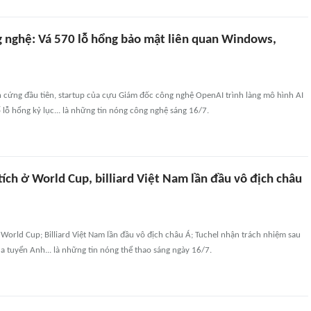
g nghệ: Vá 570 lỗ hổng bảo mật liên quan Windows,
 cứng đầu tiên, startup của cựu Giám đốc công nghệ OpenAI trình làng mô hình AI
 lỗ hổng kỷ lục... là những tin nóng công nghệ sáng 16/7.
tích ở World Cup, billiard Việt Nam lần đầu vô địch châu
ại World Cup; Billiard Việt Nam lần đầu vô địch châu Á; Tuchel nhận trách nhiệm sau
ủa tuyển Anh... là những tin nóng thể thao sáng ngày 16/7.