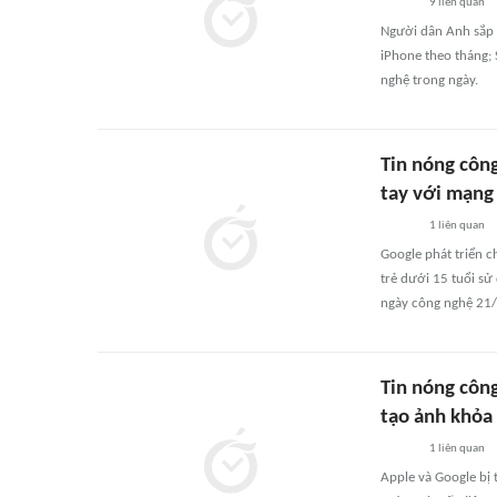
9
liên quan
Người dân Anh sắp 
iPhone theo tháng;
nghệ trong ngày.
Tin nóng côn
tay với mạng 
1
liên quan
Google phát triển c
trẻ dưới 15 tuổi s
ngày công nghệ 21/
Tin nóng côn
tạo ảnh khỏa 
1
liên quan
Apple và Google bị t