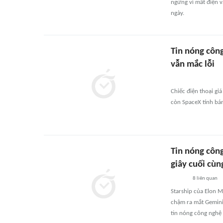
ngừng vì mất điện v
ngày.
Tin nóng công
vẫn mắc lỗi
Chiếc điện thoại gi
còn SpaceX tính bá
Tin nóng côn
giây cuối cùn
8
liên quan
Starship của Elon M
chậm ra mắt Gemini 
tin nóng công nghệ