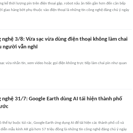
g kể thời lượng pin trên điện thoại gập, robot nấu ăn tiến gần hơn đến căn bếp
i giao hàng bớt phụ thuộc vào điện thoại là những tin công nghệ đáng chú ý ngày
g nghệ 3/8: Vừa sạc vừa dùng điện thoại không làm chai
u người vẫn nghĩ
ạc vừa nhắn tin, xem video hoặc gọi điện không trực tiếp làm chai pin như quan
 nghệ 31/7: Google Earth dùng AI tái hiện thành phố
rước
 thể tự buộc túi rác, Google Earth ứng dụng AI để tái hiện các thành phố cổ và
 diễn mẫu kính AR giá hơn 57 triệu đồng là những tin công nghệ đáng chú ý ngày