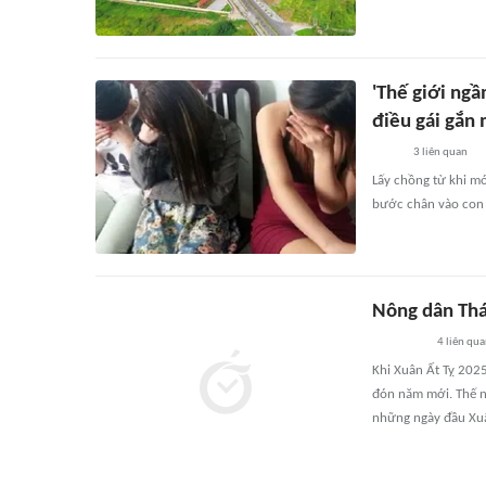
'Thế giới ngầ
điều gái gắn 
3
liên quan
Lấy chồng từ khi m
bước chân vào con 
Nông dân Thái
4
liên qu
Khi Xuân Ất Tỵ 2025
đón năm mới. Thế nh
những ngày đầu Xuâ