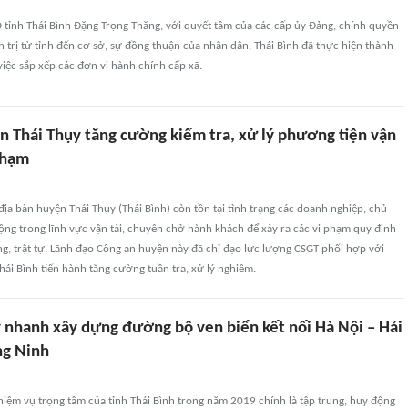
 tỉnh Thái Bình Đặng Trọng Thăng, với quyết tâm của các cấp ủy Đảng, chính quyền
h trị từ tỉnh đến cơ sở, sự đồng thuận của nhân dân, Thái Bình đã thực hiện thành
việc sắp xếp các đơn vị hành chính cấp xã.
n Thái Thụy tăng cường kiểm tra, xử lý phương tiện vận
phạm
 địa bàn huyện Thái Thụy (Thái Bình) còn tồn tại tình trạng các doanh nghiệp, chủ
ng trong lĩnh vực vận tải, chuyên chở hành khách để xảy ra các vi phạm quy định
ng, trật tự. Lãnh đạo Công an huyện này đã chỉ đạo lực lượng CSGT phối hợp với
ái Bình tiến hành tăng cường tuần tra, xử lý nghiêm.
y nhanh xây dựng đường bộ ven biển kết nối Hà Nội – Hải
ng Ninh
iệm vụ trọng tâm của tỉnh Thái Bình trong năm 2019 chính là tập trung, huy động