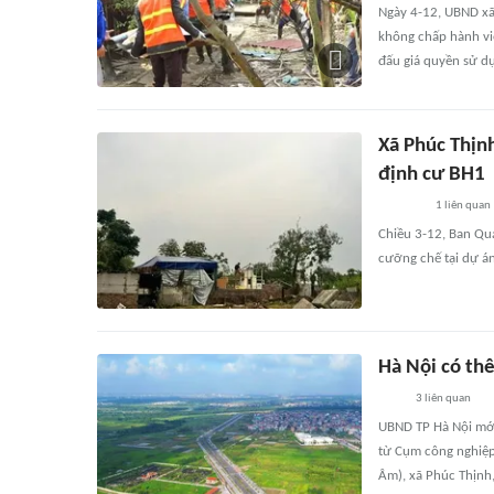
Ngày 4-12, UBND xã 
không chấp hành vi
đấu giá quyền sử dụ
Xã Phúc Thịnh
định cư BH1
1
liên quan
Chiều 3-12, Ban Quả
cưỡng chế tại dự án
Hà Nội có th
3
liên quan
UBND TP Hà Nội mới
từ Cụm công nghiệp
Âm), xã Phúc Thịnh,