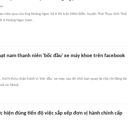
uan
o năm qua của ông Hoàng Ngọc Xá ở thị trấn Diêm Điền, huyện Thái Thụy, tỉnh Thái
iệt sĩ Hoàng Ngọc Nam.
hạt nam thanh niên 'bốc đầu' xe máy khoe trên facebook
, N.V.N thừa nhận hành vi 'bốc đầu' xe máy, sau đó nhờ bạn quay lại clip rồi đăng tải
ok và Tiktok.
c hiện đúng tiến độ việc sắp xếp đơn vị hành chính cấp