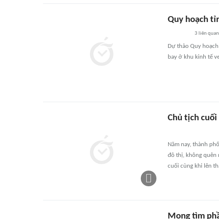
Quy hoạch tỉn
3
liên quan
Dự thảo Quy hoạch 
bay ở khu kinh tế v
Chủ tịch cuối
Năm nay, thành phố
đô thị, không quên 
cuối cùng khi lên t
Mong tìm phầ