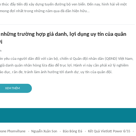
 thúc đẩy tiến độ xây dựng tuyến đường bộ ven biển. Đến nay, hình hài về một
ong đợi nhất trong những năm qua đã dần hiện hữu...
 những trường hợp giả danh, lợi dụng uy tín của quân
ợi
an
 tin yêu của người dân đối với cán bộ, chiến sĩ Quân đội nhân dân (QĐND) Việt Nam,
giả danh quân nhân hòng lừa đảo để trục lợi. Hành vi này cần phải xử lý nghiêm
iáo dục, răn đe, tránh làm ảnh hưởng tới danh dự, uy tín của quân đội.
XEM THÊM
hone Phomvihane
Nguyễn Xuân Son
Báo Bóng Đá
Kết Quả Vietlott Power 6/55