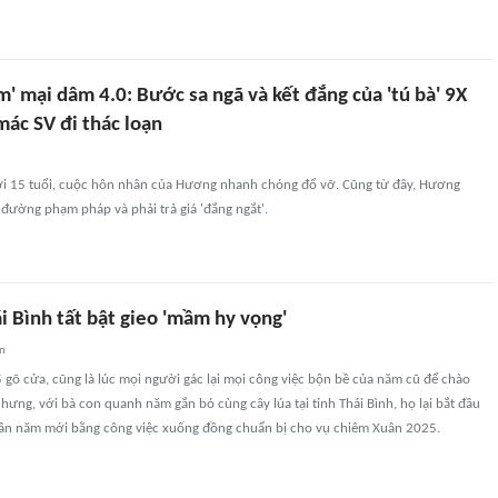
m' mại dâm 4.0: Bước sa ngã và kết đắng của 'tú bà' 9X
mác SV đi thác loạn
ới 15 tuổi, cuộc hôn nhân của Hương nhanh chóng đổ vỡ. Cũng từ đây, Hương
đường phạm pháp và phải trả giá 'đắng ngắt'.
 Bình tất bật gieo 'mầm hy vọng'
an
 gõ cửa, cũng là lúc mọi người gác lại mọi công việc bộn bề của năm cũ để chào
ưng, với bà con quanh năm gắn bó cùng cây lúa tại tỉnh Thái Bình, họ lại bắt đầu
n năm mới bằng công việc xuống đồng chuẩn bị cho vụ chiêm Xuân 2025.