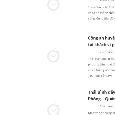
219
liên quan
Theo Chủ tịch UBND
và cả hệ thống chín
công, đúng tiến độ 
Công an huyệ
tải khách vi 
2
liên quan
Thời gian qua, trên
phương tiện hoạt độ
về an toàn giao thô
TTGT của Sở GTVT Th
Thái Bình đẩ
Phòng – Quả
1
liên quan
Một trong những nh