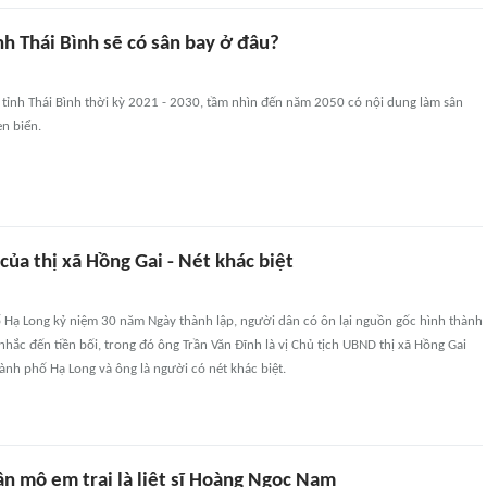
h Thái Bình sẽ có sân bay ở đâu?
tỉnh Thái Bình thời kỳ 2021 - 2030, tầm nhìn đến năm 2050 có nội dung làm sân
en biển.
 của thị xã Hồng Gai - Nét khác biệt
 Hạ Long kỷ niệm 30 năm Ngày thành lập, người dân có ôn lại nguồn gốc hình thành
nhắc đến tiền bối, trong đó ông Trần Văn Đĩnh là vị Chủ tịch UBND thị xã Hồng Gai
hành phố Hạ Long và ông là người có nét khác biệt.
n mộ em trai là liệt sĩ Hoàng Ngọc Nam