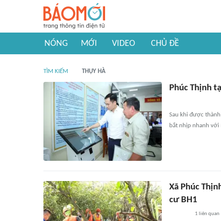
NÓNG
MỚI
VIDEO
CHỦ ĐỀ
TÌM KIẾM
THỤY HÀ
Phúc Thịnh t
Sau khi được thành 
bắt nhịp nhanh với
Xã Phúc Thịnh
cư BH1
1
liên quan