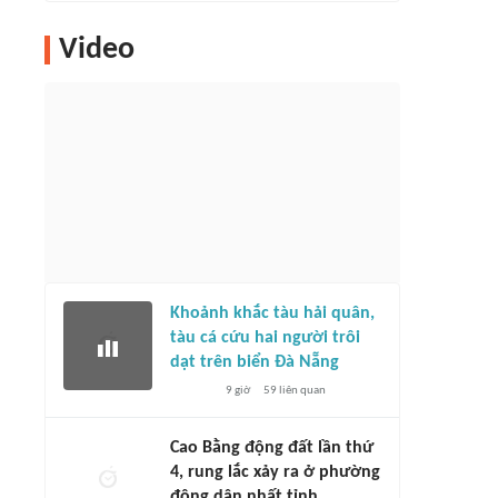
Video
Khoảnh khắc tàu hải quân,
tàu cá cứu hai người trôi
dạt trên biển Đà Nẵng
9 giờ
59
liên quan
Cao Bằng động đất lần thứ
4, rung lắc xảy ra ở phường
đông dân nhất tỉnh