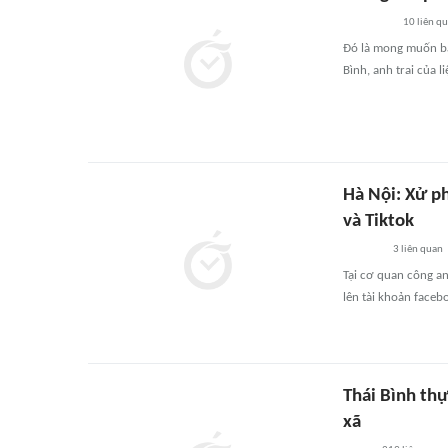
10
liên q
Đó là mong muốn ba
Bình, anh trai của l
Hà Nội: Xử p
và Tiktok
3
liên quan
Tại cơ quan công an
lên tài khoản facebo
Thái Bình thự
xã