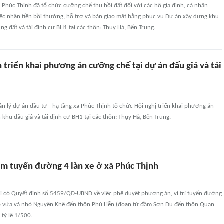
Phúc Thịnh đã tổ chức cưỡng chế thu hồi đất đối với các hộ gia đình, cá nhân
ệc nhận tiền bồi thường, hỗ trợ và bàn giao mặt bằng phục vụ Dự án xây dựng khu
ng đất và tái định cư BH1 tại các thôn: Thụy Hà, Bến Trung.
 triển khai phương án cưỡng chế tại dự án đấu giá và tái
n lý dự án đầu tư - hạ tầng xã Phúc Thịnh tổ chức Hội nghị triển khai phương án
 khu đấu giá và tái định cư BH1 tại các thôn: Thụy Hà, Bến Trung.
êm tuyến đường 4 làn xe ở xã Phúc Thịnh
 có Quyết định số 5459/QĐ-UBND về việc phê duyệt phương án, vị trí tuyến đường
 vừa và nhỏ Nguyên Khê đến thôn Phù Liễn (đoạn từ đầm Sơn Du đến thôn Quan
 tỷ lệ 1/500.