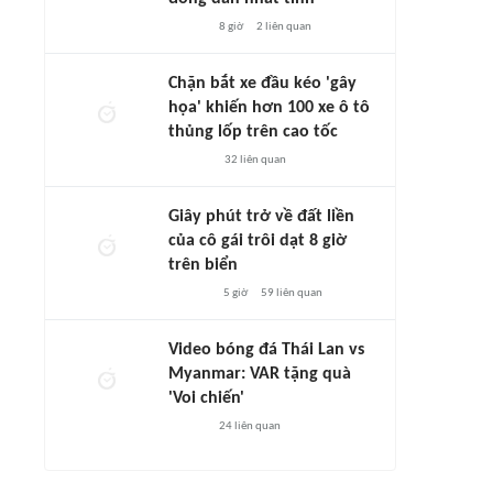
8 giờ
2
liên quan
Chặn bắt xe đầu kéo 'gây
họa' khiến hơn 100 xe ô tô
thủng lốp trên cao tốc
32
liên quan
Giây phút trở về đất liền
của cô gái trôi dạt 8 giờ
trên biển
5 giờ
59
liên quan
Video bóng đá Thái Lan vs
Myanmar: VAR tặng quà
'Voi chiến'
24
liên quan