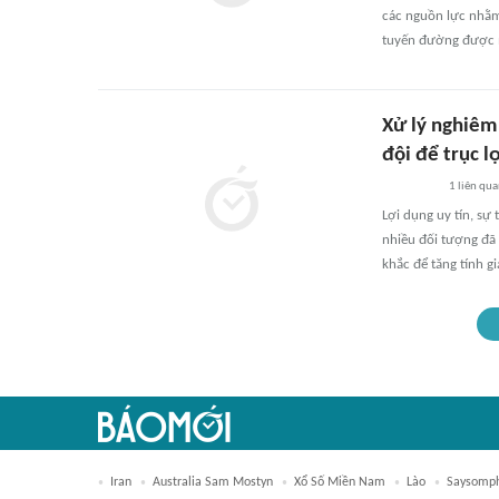
các nguồn lực nhằm
tuyến đường được m
Xử lý nghiêm
đội để trục l
1
liên qu
Lợi dụng uy tín, sự
nhiều đối tượng đã 
khắc để tăng tính g
Iran
Australia Sam Mostyn
Xổ Số Miền Nam
Lào
Saysomp