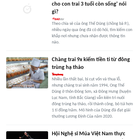
cho con trai 3 tuổi còn sống' nói
gì?
Theo chia sẻ của ông Thế Dũng (chồng bà P.),
nhiều ngày qua ông đã có dò hỏi, tìm kiếm con
khắp nơi nhưng chưa nhận được thông tin
nào.
Chàng trai 9x kiếm tiền tỉ từ đông
trùng hạ thảo
Nhiều lần thất bại, bị cụt vốn và thua lỗ,
nhưng chàng trai sinh năm 1994, Ong Thế
Dũng ở thôn Đông Sơn, xã Đông Hưng (huyện
Lục Nam, tỉnh Bắc Giang) vẫn kiên trì nuôi
đông trùng hạ thảo, rồi thành công, bỏ túi hơn
1 tỉ đồng/năm. Mô hình của Dũng đã đạt giải
thưởng Lương Định Của năm 2020.
Hội Nghệ sĩ Múa Việt Nam thực