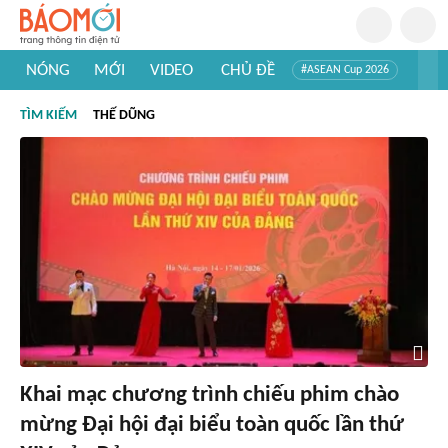
NÓNG
MỚI
VIDEO
CHỦ ĐỀ
#ASEAN Cup 2026
#Trí tuệ nhân tạo
#Mỹ - Iran
#Khám phá Việt Nam
TÌM KIẾM
THẾ DŨNG
#Khám phá thế giới
Khai mạc chương trình chiếu phim chào
mừng Đại hội đại biểu toàn quốc lần thứ