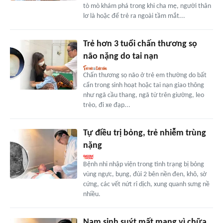
tò mò khám phá trong khi cha mẹ, người thân
lơ là hoặc để trẻ ra ngoài tầm mắt...
Trẻ hơn 3 tuổi chấn thương sọ
não nặng do tai nạn
Chấn thương sọ não ở trẻ em thường do bất
cẩn trong sinh hoạt hoặc tai nạn giao thông
như ngã cầu thang, ngã từ trên giường, leo
trèo, đi xe đạp...
Tự điều trị bỏng, trẻ nhiễm trùng
nặng
Bệnh nhi nhập viện trong tình trạng bị bỏng
vùng ngực, bụng, đùi 2 bên nền đen, khô, sờ
cứng, các vết nứt rỉ dịch, xung quanh sưng nề
nhiều.
Nam sinh suýt mất mạng vì chữa