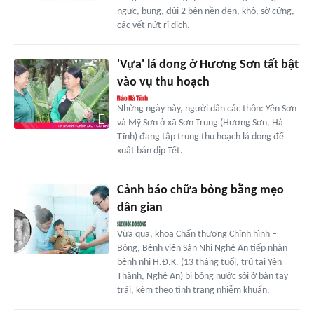
ngực, bụng, đùi 2 bên nền đen, khô, sờ cứng,
các vết nứt rỉ dịch.
'Vựa' lá dong ở Hương Sơn tất bật
vào vụ thu hoạch
Những ngày này, người dân các thôn: Yên Sơn
và Mỹ Sơn ở xã Sơn Trung (Hương Sơn, Hà
Tĩnh) đang tập trung thu hoạch lá dong để
xuất bán dịp Tết.
Cảnh báo chữa bỏng bằng mẹo
dân gian
Vừa qua, khoa Chấn thương Chỉnh hình –
Bỏng, Bệnh viện Sản Nhi Nghệ An tiếp nhận
bệnh nhi H.Đ.K. (13 tháng tuổi, trú tại Yên
Thành, Nghệ An) bị bỏng nước sôi ở bàn tay
trái, kèm theo tình trạng nhiễm khuẩn.