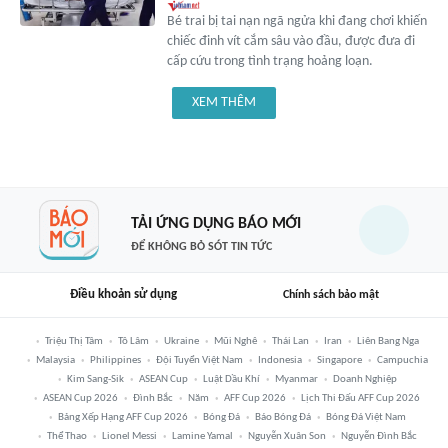
Bé trai bị tai nạn ngã ngửa khi đang chơi khiến
chiếc đinh vít cắm sâu vào đầu, được đưa đi
cấp cứu trong tình trạng hoảng loạn.
XEM THÊM
TẢI ỨNG DỤNG BÁO MỚI
ĐỂ KHÔNG BỎ SÓT TIN TỨC
Điều khoản sử dụng
Chính sách bảo mật
Triệu Thị Tâm
Tô Lâm
Ukraine
Mũi Nghê
Thái Lan
Iran
Liên Bang Nga
Malaysia
Philippines
Đội Tuyển Việt Nam
Indonesia
Singapore
Campuchia
Kim Sang-Sik
ASEAN Cup
Luật Dầu Khí
Myanmar
Doanh Nghiệp
ASEAN Cup 2026
Đình Bắc
Năm
AFF Cup 2026
Lịch Thi Đấu AFF Cup 2026
Bảng Xếp Hạng AFF Cup 2026
Bóng Đá
Báo Bóng Đá
Bóng Đá Việt Nam
Thể Thao
Lionel Messi
Lamine Yamal
Nguyễn Xuân Son
Nguyễn Đình Bắc