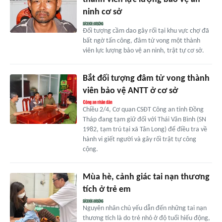
ninh cơ sở
Đối tượng cầm dao gây rối tại khu vực chợ đã
bất ngờ tấn công, đâm tử vong một thành
viên lực lượng bảo vệ an ninh, trật tự cơ sở.
Bắt đối tượng đâm tử vong thành
viên bảo vệ ANTT ở cơ sở
Chiều 2/4, Cơ quan CSĐT Công an tỉnh Đồng
Tháp đang tạm giữ đối với Thái Văn Bình (SN
1982, tạm trú tại xã Tân Long) để điều tra về
hành vi giết người và gây rối trật tự công
cộng.
Mùa hè, cảnh giác tai nạn thương
tích ở trẻ em
Nguyên nhân chủ yếu dẫn đến những tai nạn
thương tích là do trẻ nhỏ ở độ tuổi hiếu động,