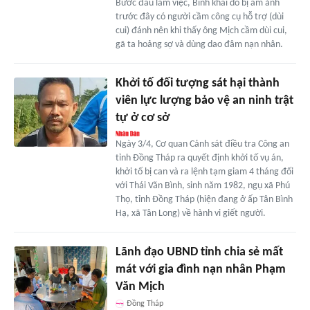
Bước đầu làm việc, Bình khai do bị ám ảnh
trước đây có người cầm công cụ hỗ trợ (dùi
cui) đánh nên khi thấy ông Mịch cầm dùi cui,
gã ta hoảng sợ và dùng dao đâm nạn nhân.
Khởi tố đối tượng sát hại thành
viên lực lượng bảo vệ an ninh trật
tự ở cơ sở
Ngày 3/4, Cơ quan Cảnh sát điều tra Công an
tỉnh Đồng Tháp ra quyết định khởi tố vụ án,
khởi tố bị can và ra lệnh tạm giam 4 tháng đối
với Thái Văn Bình, sinh năm 1982, ngụ xã Phú
Thọ, tỉnh Đồng Tháp (hiện đang ở ấp Tân Bình
Hạ, xã Tân Long) về hành vi giết người.
Lãnh đạo UBND tỉnh chia sẻ mất
mát với gia đình nạn nhân Phạm
Văn Mịch
Đồng Tháp