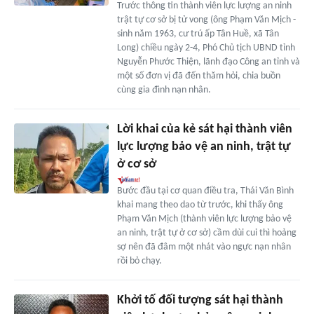
Trước thông tin thành viên lực lượng an ninh
trật tự cơ sở bị tử vong (ông Phạm Văn Mịch -
sinh năm 1963, cư trú ấp Tân Huề, xã Tân
Long) chiều ngày 2-4, Phó Chủ tịch UBND tỉnh
Nguyễn Phước Thiện, lãnh đạo Công an tỉnh và
một số đơn vị đã đến thăm hỏi, chia buồn
cùng gia đình nạn nhân.
Lời khai của kẻ sát hại thành viên
lực lượng bảo vệ an ninh, trật tự
ở cơ sở
Bước đầu tại cơ quan điều tra, Thái Văn Bình
khai mang theo dao từ trước, khi thấy ông
Phạm Văn Mịch (thành viên lực lượng bảo vệ
an ninh, trật tự ở cơ sở) cầm dùi cui thì hoảng
sợ nên đã đâm một nhát vào ngực nạn nhân
rồi bỏ chạy.
Khởi tố đối tượng sát hại thành