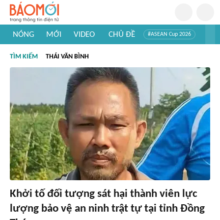
NÓNG
MỚI
VIDEO
CHỦ ĐỀ
#ASEAN Cup 2026
#Trí tuệ nhân tạo
#Mỹ - Iran
#Khám phá Việt Nam
TÌM KIẾM
THÁI VĂN BÌNH
#Khám phá thế giới
Khởi tố đối tượng sát hại thành viên lực
lượng bảo vệ an ninh trật tự tại tỉnh Đồng