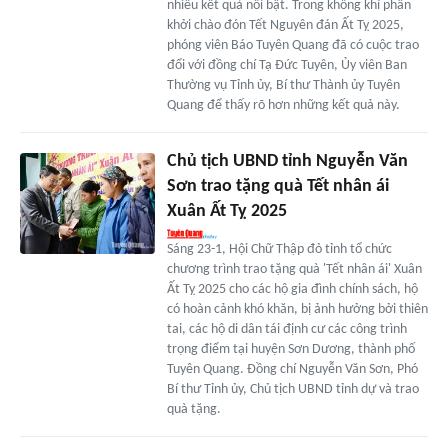
nhiều kết quả nổi bật. Trong không khí phấn
khởi chào đón Tết Nguyên đán Ất Tỵ 2025,
phóng viên Báo Tuyên Quang đã có cuộc trao
đổi với đồng chí Tạ Đức Tuyên, Ủy viên Ban
Thường vụ Tỉnh ủy, Bí thư Thành ủy Tuyên
Quang để thấy rõ hơn những kết quả này.
Chủ tịch UBND tỉnh Nguyễn Văn
Sơn trao tặng quà Tết nhân ái
Xuân Ất Tỵ 2025
Sáng 23-1, Hội Chữ Thập đỏ tỉnh tổ chức
chương trình trao tặng quà 'Tết nhân ái' Xuân
Ất Tỵ 2025 cho các hộ gia đình chính sách, hộ
có hoàn cảnh khó khăn, bị ảnh hưởng bởi thiên
tai, các hộ di dân tái định cư các công trình
trọng điểm tại huyện Sơn Dương, thành phố
Tuyên Quang. Đồng chí Nguyễn Văn Sơn, Phó
Bí thư Tỉnh ủy, Chủ tịch UBND tỉnh dự và trao
quà tặng.