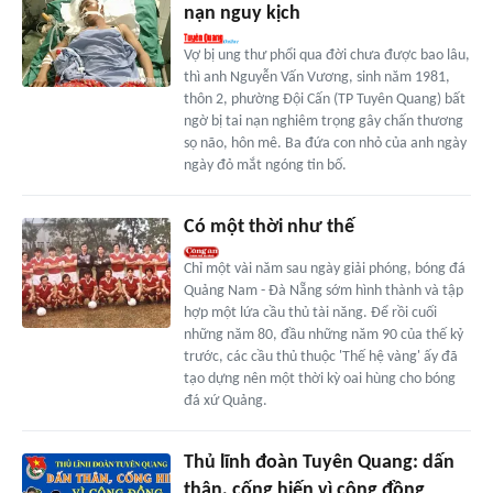
nạn nguy kịch
Vợ bị ung thư phổi qua đời chưa được bao lâu,
thì anh Nguyễn Vấn Vương, sinh năm 1981,
thôn 2, phường Đội Cấn (TP Tuyên Quang) bất
ngờ bị tai nạn nghiêm trọng gây chấn thương
sọ não, hôn mê. Ba đứa con nhỏ của anh ngày
ngày đỏ mắt ngóng tin bố.
Có một thời như thế
Chỉ một vài năm sau ngày giải phóng, bóng đá
Quảng Nam - Đà Nẵng sớm hình thành và tập
hợp một lứa cầu thủ tài năng. Để rồi cuối
những năm 80, đầu những năm 90 của thế kỷ
trước, các cầu thủ thuộc 'Thế hệ vàng' ấy đã
tạo dựng nên một thời kỳ oai hùng cho bóng
đá xứ Quảng.
Thủ lĩnh đoàn Tuyên Quang: dấn
thân, cống hiến vì cộng đồng