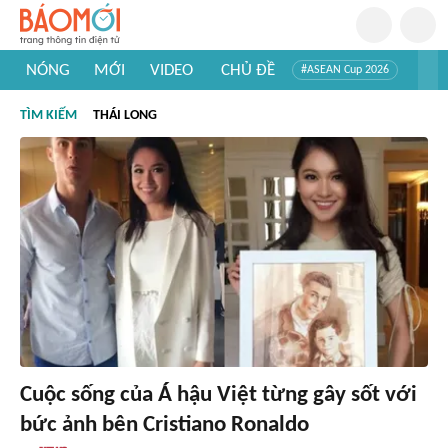
NÓNG
MỚI
VIDEO
CHỦ ĐỀ
#ASEAN Cup 2026
#Tuyển sinh đại học 2026
#Trí tuệ nhân tạo
#Mỹ - Iran
TÌM KIẾM
THÁI LONG
#Khám phá Việt Nam
#Khám phá thế giới
Cuộc sống của Á hậu Việt từng gây sốt với
bức ảnh bên Cristiano Ronaldo