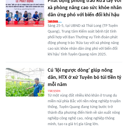
Phát động phong trào Rửa tay với
xà phòng nâng cao sức khỏe nhân
dân ứng phó với biến đổi khí hậu
Sáng 25-5, tại UBND xã Thái Long (TP Tuyên
Quang), Trung tâm Kiểm soát bệnh tật tỉnh
phối hợp với Ban Thường vụ Tỉnh đoàn phát
động phong trào 'Rửa tay với xà phòng nâng
cao sức khỏe nhân dân ứng phó với biến đổi
khí hậu' tỉnh Tuyên Quang năm 2025.
Cú 'lội ngược dòng' giúp nông
dân, HTX ở xứ Tuyên bỏ túi tiền tỷ
mỗi năm
Từ một vùng đất nhiều khó khăn ở trung du
miền núi phía Bắc với nền nông nghiệp truyền
thống, Tuyên Quang đang từng bước trở
thành địa phương điển hình về sản xuất nông
nghiệp công nghệ cao, nông nghiệp thông
minh, tạo ra giá trị gia tăng lớn.