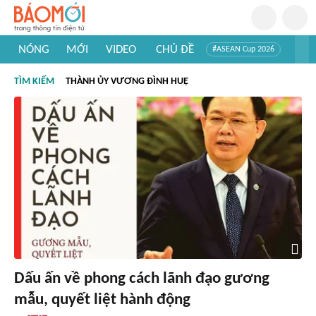
NÓNG
MỚI
VIDEO
CHỦ ĐỀ
#ASEAN Cup 2026
#Trí tuệ nhân tạo
#Mỹ - Iran
#Khám phá Việt Nam
TÌM KIẾM
THÀNH ỦY VƯƠNG ĐÌNH HUỆ
#Khám phá thế giới
Dấu ấn về phong cách lãnh đạo gương
mẫu, quyết liệt hành động