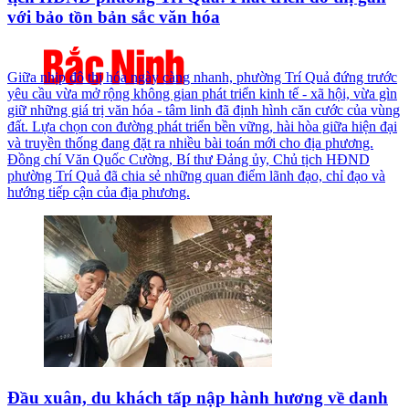
với bảo tồn bản sắc văn hóa
Giữa nhịp đô thị hóa ngày càng nhanh, phường Trí Quả đứng trước
yêu cầu vừa mở rộng không gian phát triển kinh tế - xã hội, vừa gìn
giữ những giá trị văn hóa - tâm linh đã định hình căn cước của vùng
đất. Lựa chọn con đường phát triển bền vững, hài hòa giữa hiện đại
và truyền thống đang đặt ra nhiều bài toán mới cho địa phương.
Đồng chí Văn Quốc Cường, Bí thư Đảng ủy, Chủ tịch HĐND
phường Trí Quả đã chia sẻ những quan điểm lãnh đạo, chỉ đạo và
hướng tiếp cận của địa phương.
Đầu xuân, du khách tấp nập hành hương về danh