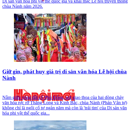
Di sản văn hóa phi vật thể quốc gia và khai mạc Lễ hội truyền thống
chùa Nành năm 2026.
Giữ gìn, phát huy giá trị di sản văn hóa Lễ hội chùa
Nành
Nằm giữa vùng đất cổ Phù Đổng, nơi giao thoa của hai dòng chảy
văn hóa rực rỡ Thăng Long và Kinh Bắc, chùa Nành (Pháp Vân tự)
không chỉ là ngôi cổ tự ngàn năm mà còn là 'trái tim' của Di sản văn
hóa phi vật thể quốc gia...