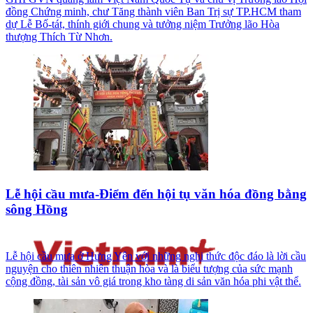
đồng Chứng minh, chư Tăng thành viên Ban Trị sự TP.HCM tham
dự Lễ Bố-tát, thính giới chung và tưởng niệm Trưởng lão Hòa
thượng Thích Từ Nhơn.
Lễ hội cầu mưa-Điểm đến hội tụ văn hóa đồng bằng
sông Hồng
Lễ hội cầu mưa ở Hưng Yên với những nghi thức độc đáo là lời cầu
nguyện cho thiên nhiên thuận hòa và là biểu tượng của sức mạnh
cộng đồng, tài sản vô giá trong kho tàng di sản văn hóa phi vật thể.