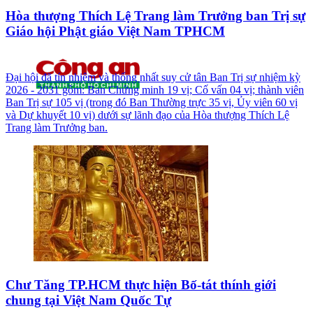
Hòa thượng Thích Lệ Trang làm Trưởng ban Trị sự
Giáo hội Phật giáo Việt Nam TPHCM
Đại hội đã tín nhiệm và thống nhất suy cử tân Ban Trị sự nhiệm kỳ
2026 - 2031 gồm: Ban Chứng minh 19 vị; Cố vấn 04 vị; thành viên
Ban Trị sự 105 vị (trong đó Ban Thường trực 35 vị, Ủy viên 60 vị
và Dự khuyết 10 vị) dưới sự lãnh đạo của Hòa thượng Thích Lệ
Trang làm Trưởng ban.
Chư Tăng TP.HCM thực hiện Bố-tát thính giới
chung tại Việt Nam Quốc Tự