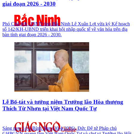
giai đoạn 2026 - 2030
Phó Chủ tịch UBND tỉnh Bắc Ninh Lê Xuân Lợi vừa ký Kế hoạch
số 142/KH-UBND triển khai hội nhập quốc tế về văn hóa trên địa
bàn tỉnh giai đoạn 2026 - 2030.
Lễ Bố-tát và tưởng niệm Trưởng lão Hòa thượng
Thích Từ Nhơn tại Việt Nam Quốc Tự
Sáng nay, 14-3-Bính Ngọ (30-4-2026), Đức Đệ tứ Pháp chủ
GHPGVN quang lâm Việt Nam Quốc Tự và chư vị Trưởng lão Hội