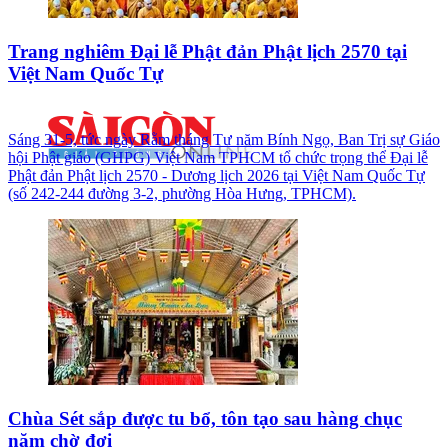
Trang nghiêm Đại lễ Phật đản Phật lịch 2570 tại
Việt Nam Quốc Tự
Sáng 31-5, tức ngày Rằm tháng Tư năm Bính Ngọ, Ban Trị sự Giáo
hội Phật giáo (GHPG) Việt Nam TPHCM tổ chức trọng thể Đại lễ
Phật đản Phật lịch 2570 - Dương lịch 2026 tại Việt Nam Quốc Tự
(số 242-244 đường 3-2, phường Hòa Hưng, TPHCM).
Chùa Sét sắp được tu bổ, tôn tạo sau hàng chục
năm chờ đợi