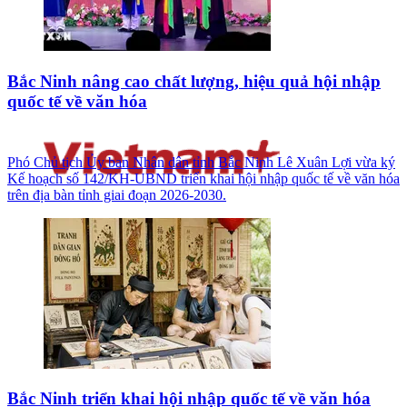
Bắc Ninh nâng cao chất lượng, hiệu quả hội nhập
quốc tế về văn hóa
Phó Chủ tịch Ủy ban Nhân dân tỉnh Bắc Ninh Lê Xuân Lợi vừa ký
Kế hoạch số 142/KH-UBND triển khai hội nhập quốc tế về văn hóa
trên địa bàn tỉnh giai đoạn 2026-2030.
Bắc Ninh triển khai hội nhập quốc tế về văn hóa