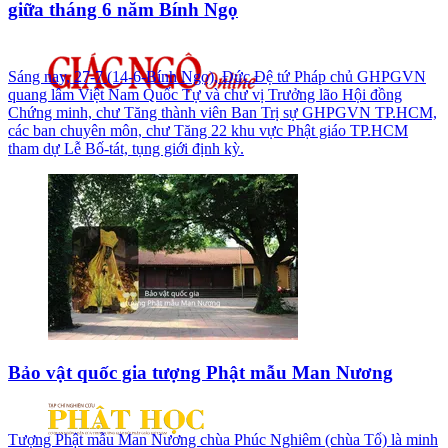
giữa tháng 6 năm Bính Ngọ
Sáng nay, 27-7 (14-6-Bính Ngọ), Đức Đệ tứ Pháp chủ GHPGVN
quang lâm Việt Nam Quốc Tự và chư vị Trưởng lão Hội đồng
Chứng minh, chư Tăng thành viên Ban Trị sự GHPGVN TP.HCM,
các ban chuyên môn, chư Tăng 22 khu vực Phật giáo TP.HCM
tham dự Lễ Bố-tát, tụng giới định kỳ.
Bảo vật quốc gia tượng Phật mẫu Man Nương
Tượng Phật mẫu Man Nương chùa Phúc Nghiêm (chùa Tổ) là minh