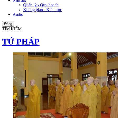
Nhà đất
Quản lý - Quy hoạch
Không gian - Kiến trúc
Audio
Đóng
TÌM KIẾM
TỨ PHÁP