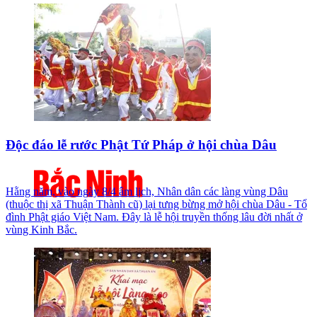
Độc đáo lễ rước Phật Tứ Pháp ở hội chùa Dâu
Hằng năm, vào ngày 8/4 âm lịch, Nhân dân các làng vùng Dâu
(thuộc thị xã Thuận Thành cũ) lại tưng bừng mở hội chùa Dâu - Tổ
đình Phật giáo Việt Nam. Đây là lễ hội truyền thống lâu đời nhất ở
vùng Kinh Bắc.