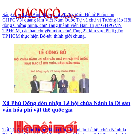
Sáng nay, 14-2-Bính Ngọ (1-4-2026), Đức Đệ tứ Pháp chủ
GHPGVN quang lâm Việt Nam Quốc Tự và chư vị Trưởng lão Hội
đồng Chứng minh, chư Tăng thành viên Ban Trị sự GHPGVN
TP.HCM, các ban chuyên môn, chư Tăng 22 khu vực Phật giáo
TP.HCM thực hiện Bố-tát, thính giới chung.
Xã Phù Đổng đón nhận Lễ hội chùa Nành là Di sản
văn hóa phi vật thể quốc gia
Tối 21-3, xã Phù Đổng đã tổ chức đón nhận Lễ hội chùa Nành là