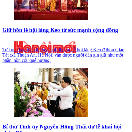
Giữ hồn lễ hội làng Keo từ sức mạnh cộng đồng
Trải qua bao biến thiên của thời gian, lễ hội làng Keo ở thôn Giao
Tất (xã Thuận An, Hà Nội) vẫn được người dân gìn giữ như một
phần 'hồn cốt' quê hương.
Bí thư Tỉnh ủy Nguyễn Hồng Thái dự lễ khai hội