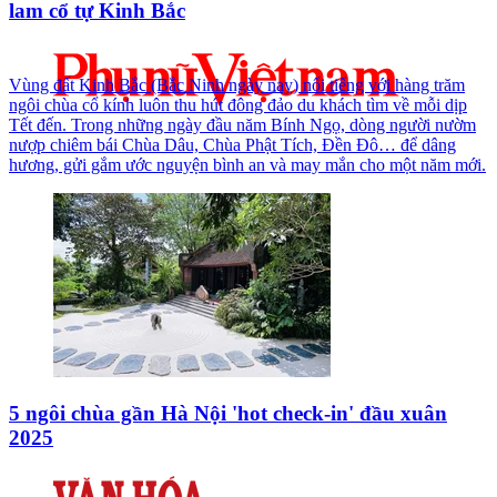
lam cổ tự Kinh Bắc
Vùng đất Kinh Bắc (Bắc Ninh ngày nay) nổi tiếng với hàng trăm
ngôi chùa cổ kính luôn thu hút đông đảo du khách tìm về mỗi dịp
Tết đến. Trong những ngày đầu năm Bính Ngọ, dòng người nườm
nượp chiêm bái Chùa Dâu, Chùa Phật Tích, Đền Đô… để dâng
hương, gửi gắm ước nguyện bình an và may mắn cho một năm mới.
5 ngôi chùa gần Hà Nội 'hot check-in' đầu xuân
2025