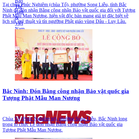
Tại chùa Phúc Nghiêm (chùa Tổ), phường Song Liễu, tỉnh Bắc
Ninh đã đón nhận Bằng công nhận Bảo vật quốc gia đối với Tượng
Phật Mẫu Man Nương, hiện vật độc bản mang giá trị đặc biệt về
lịch sử, mỹ thuật và tín ngưỡng Phật giáo vùng Dâu - Luy Lâu.
Bắc Ninh: Đón Bằng công nhận Bảo vật quốc gia
Tượng Phật Mẫu Man Nương
Chùa Tổ (Phúc Nghiêm tự), phường Song Liễu, Bắc Ninh long
trọng tổ chức Lễ đón nhận Bằng công nhận Bảo vật quốc gia
Tượng Phật Mẫu Man Nương.