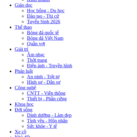
Giáo dục
Học bổng - Du học
Đào tạo - Thi cử
Tuyển Sinh 2026
Thể thao
Bóng đá quốc tế
Bóng đá Việt Nam
Quần vợt
Giải trí
Âm nhạc
Thời trang
Điện ảnh - Truyền hình
Pháp luật
An ninh - Trật tự
Hình sự - Dân sự
Công nghệ
CNTT - Viễn thông
Thiết bị - Phần cứng
Khoa học
Đời sống
Dinh dưỡng - Làm đẹp
Tình yêu - Hôn nhân
Sức khỏe - Y tế
Xe cộ