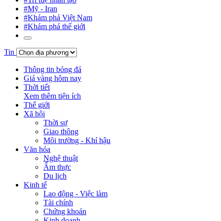
#Mỹ - Iran
#Khám phá Việt Nam
#Khám phá thế giới
Tin
Thông tin bóng đá
Giá vàng hôm nay
Thời tiết
Xem thêm tiện ích
Thế giới
Xã hội
Thời sự
Giao thông
Môi trường - Khí hậu
Văn hóa
Nghệ thuật
Ẩm thực
Du lịch
Kinh tế
Lao động - Việc làm
Tài chính
Chứng khoán
Kinh doanh