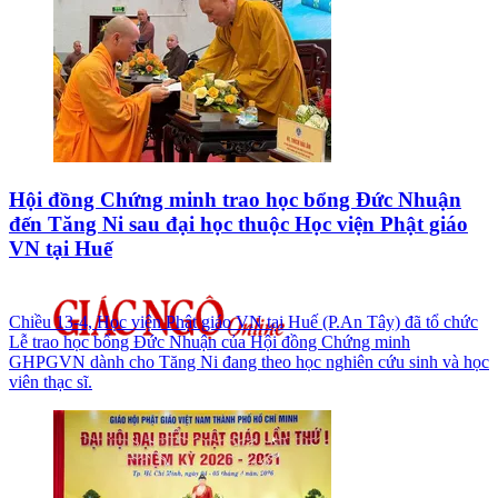
Hội đồng Chứng minh trao học bổng Đức Nhuận
đến Tăng Ni sau đại học thuộc Học viện Phật giáo
VN tại Huế
Chiều 13-4, Học viện Phật giáo VN tại Huế (P.An Tây) đã tổ chức
Lễ trao học bổng Đức Nhuận của Hội đồng Chứng minh
GHPGVN dành cho Tăng Ni đang theo học nghiên cứu sinh và học
viên thạc sĩ.