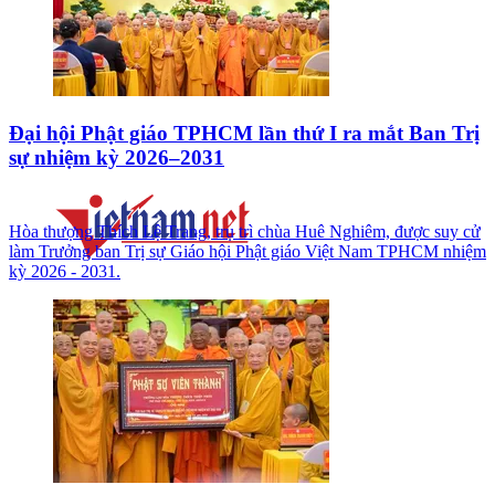
Đại hội Phật giáo TPHCM lần thứ I ra mắt Ban Trị
sự nhiệm kỳ 2026–2031
Hòa thượng Thích Lệ Trang, trụ trì chùa Huê Nghiêm, được suy cử
làm Trưởng ban Trị sự Giáo hội Phật giáo Việt Nam TPHCM nhiệm
kỳ 2026 - 2031.