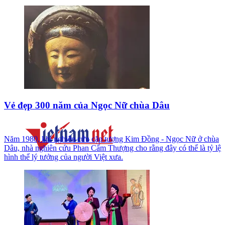
Vẻ đẹp 300 năm của Ngọc Nữ chùa Dâu
Năm 1980, khi nghiên cứu cặp tượng Kim Đồng - Ngọc Nữ ở chùa
Dâu, nhà nghiên cứu Phan Cẩm Thượng cho rằng đây có thể là tỷ lệ
hình thể lý tưởng của người Việt xưa.