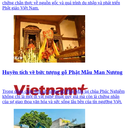
chứng chân thực về nguồn gốc và quá trình du nhập và phát triển
Phật giáo Việt Nam.
Huyền tích về bức tượng gỗ Phật Mẫu Man Nương
Trong dòng chảy lịch sử, tượng gỗ Phật Mẫu tại chùa Phúc Nghiêm
không chỉ là một di vật nghệ thuật quý giá mà còn là chứng nhân
của sự giao thoa văn hóa và sức sống lâu bền của tín ngưỡng Việt.