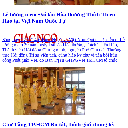
Lễ tưởng niệm Đại lão Hòa thượng Thích Thiện
Hào tại Việt Nam Quốc Tự
Sáng nay, 27-7 (14-6-Bính Ngọ), tại Việt Nam Quốc Tự, diễn ra Lễ
tưởng niệm 29 năm ngày Đại lão Hòa thượng Thích Thiện Hào,
Thành viên Hội đồng Chứng minh, nguyên Phó Chủ tịch Thường
trực Hội đồng Trị sự viên tịch, cùng hiệp kỵ chư vị tiền bối hữu
công Phật giáo VN, do Ban Trị sự GHPGVN TP.HCM tổ chức.
Chư Tăng TP.HCM Bố-tát, thính giới chung kỳ