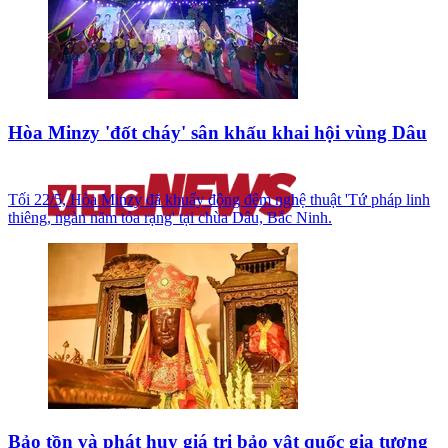
Hòa Minzy 'đốt cháy' sân khấu khai hội vùng Dâu
Tối 22/5, Hòa Minzy đã khuấy động đêm nghệ thuật 'Tứ pháp linh
thiêng, ngàn năm tỏa rạng' tại chùa Dâu, Bắc Ninh.
Bảo tồn và phát huy giá trị bảo vật quốc gia tượng