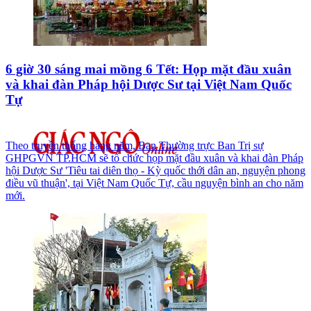
6 giờ 30 sáng mai mồng 6 Tết: Họp mặt đầu xuân
và khai đàn Pháp hội Dược Sư tại Việt Nam Quốc
Tự
Theo truyền thống hàng năm, Ban Thường trực Ban Trị sự
GHPGVN TP.HCM sẽ tổ chức họp mặt đầu xuân và khai đàn Pháp
hội Dược Sư 'Tiêu tai diên thọ - Kỳ quốc thới dân an, nguyện phong
điều vũ thuận', tại Việt Nam Quốc Tự, cầu nguyện bình an cho năm
mới.