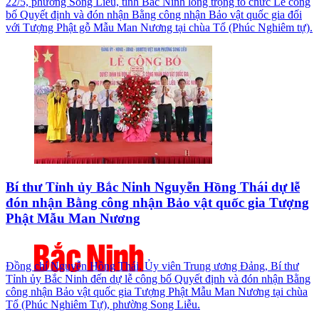
22/5, phường Song Liễu, tỉnh Bắc Ninh long trọng tổ chức Lễ công
bố Quyết định và đón nhận Bằng công nhận Bảo vật quốc gia đối
với Tượng Phật gỗ Mẫu Man Nương tại chùa Tổ (Phúc Nghiêm tự).
Bí thư Tỉnh ủy Bắc Ninh Nguyễn Hồng Thái dự lễ
đón nhận Bằng công nhận Bảo vật quốc gia Tượng
Phật Mẫu Man Nương
Đồng chí Nguyễn Hồng Thái, Ủy viên Trung ương Đảng, Bí thư
Tỉnh ủy Bắc Ninh đến dự lễ công bố Quyết định và đón nhận Bằng
công nhận Bảo vật quốc gia Tượng Phật Mẫu Man Nương tại chùa
Tổ (Phúc Nghiêm Tự), phường Song Liễu.