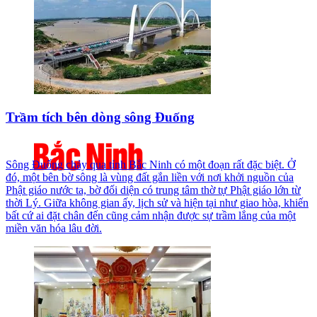
Trầm tích bên dòng sông Đuống
Sông Đuống chảy qua tỉnh Bắc Ninh có một đoạn rất đặc biệt. Ở
đó, một bên bờ sông là vùng đất gắn liền với nơi khởi nguồn của
Phật giáo nước ta, bờ đối diện có trung tâm thờ tự Phật giáo lớn từ
thời Lý. Giữa không gian ấy, lịch sử và hiện tại như giao hòa, khiến
bất cứ ai đặt chân đến cũng cảm nhận được sự trầm lắng của một
miền văn hóa lâu đời.