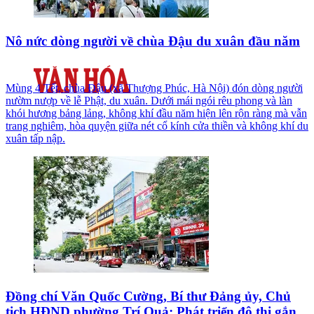
Nô nức dòng người về chùa Đậu du xuân đầu năm
Mùng 4 Tết, chùa Đậu (xã Thượng Phúc, Hà Nội) đón dòng người
nườm nượp về lễ Phật, du xuân. Dưới mái ngói rêu phong và làn
khói hương bảng lảng, không khí đầu năm hiện lên rộn ràng mà vẫn
trang nghiêm, hòa quyện giữa nét cổ kính cửa thiền và không khí du
xuân tấp nập.
Đồng chí Văn Quốc Cường, Bí thư Đảng ủy, Chủ
tịch HĐND phường Trí Quả: Phát triển đô thị gắn