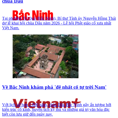
chùa Dâu
Tại phường Trí Quả (Bắc Ninh), Bí thư Tỉnh ủy Nguyễn Hồng Thái
dự lễ khai hội chùa Dâu năm 2026 - Lễ hội Phật giáo cổ xưa nhất
Việt Nam.
Về Bắc Ninh khám phá 'đệ nhất cổ tự trời Nam'
Với lịch sử hơn 1.800 năm, chùa Dâu Bắc Ninh gây ấn tượng bởi
kiến trúc cổ kính, huyền tích kỳ thú và những giá trị văn hóa đặc
biệt còn lưu giữ đến ngày nay.