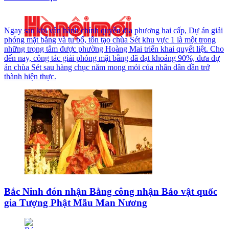
Ngay sau khi vận hành chính quyền địa phương hai cấp, Dự án giải
phóng mặt bằng và tu bổ, tôn tạo chùa Sét khu vực 1 là một trong
những trọng tâm được phường Hoàng Mai triển khai quyết liệt. Cho
đến nay, công tác giải phóng mặt bằng đã đạt khoảng 90%, đưa dự
án chùa Sét sau hàng chục năm mong mỏi của nhân dân dần trở
thành hiện thực.
Bắc Ninh đón nhận Bằng công nhận Bảo vật quốc
gia Tượng Phật Mẫu Man Nương