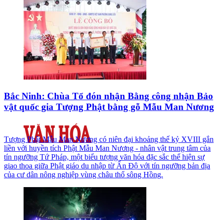
Bắc Ninh: Chùa Tổ đón nhận Bằng công nhận Bảo
vật quốc gia Tượng Phật bằng gỗ Mẫu Man Nương
Tượng Phật Mẫu Man Nương có niên đại khoảng thế kỷ XVIII gắn
liền với huyền tích Phật Mẫu Man Nương - nhân vật trung tâm của
tín ngưỡng Tứ Pháp, một biểu tượng văn hóa đặc sắc thể hiện sự
giao thoa giữa Phật giáo du nhập từ Ấn Độ với tín ngưỡng bản địa
của cư dân nông nghiệp vùng châu thổ sông Hồng.