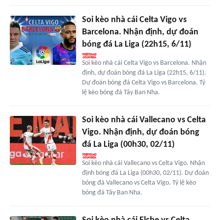
Soi kèo nhà cái Celta Vigo vs
Barcelona. Nhận định, dự đoán
bóng đá La Liga (22h15, 6/11)
Soi kèo nhà cái Celta Vigo vs Barcelona. Nhận
định, dự đoán bóng đá La Liga (22h15, 6/11).
Dự đoán bóng đá Celta Vigo vs Barcelona. Tỷ
lệ kèo bóng đá Tây Ban Nha.
Soi kèo nhà cái Vallecano vs Celta
Vigo. Nhận định, dự đoán bóng
đá La Liga (00h30, 02/11)
Soi kèo nhà cái Vallecano vs Celta Vigo. Nhận
định bóng đá La Liga (00h30, 02/11). Dự đoán
bóng đá Vallecano vs Celta Vigo. Tỷ lệ kèo
bóng đá Tây Ban Nha.