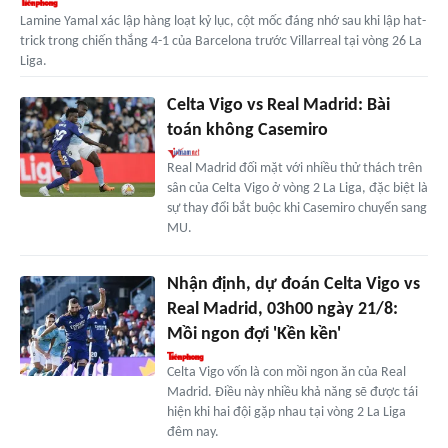
Lamine Yamal xác lập hàng loạt kỷ lục, cột mốc đáng nhớ sau khi lập hat-
trick trong chiến thắng 4-1 của Barcelona trước Villarreal tại vòng 26 La
Liga.
Celta Vigo vs Real Madrid: Bài
toán không Casemiro
Real Madrid đối mặt với nhiều thử thách trên
sân của Celta Vigo ở vòng 2 La Liga, đặc biệt là
sự thay đổi bắt buộc khi Casemiro chuyển sang
MU.
Nhận định, dự đoán Celta Vigo vs
Real Madrid, 03h00 ngày 21/8:
Mồi ngon đợi 'Kền kền'
Celta Vigo vốn là con mồi ngon ăn của Real
Madrid. Điều này nhiều khả năng sẽ được tái
hiện khi hai đội gặp nhau tại vòng 2 La Liga
đêm nay.