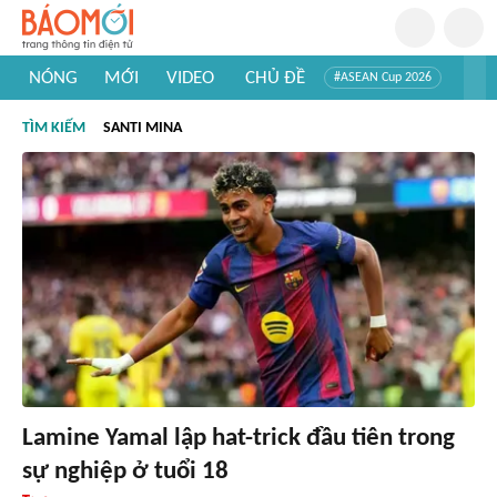
NÓNG
MỚI
VIDEO
CHỦ ĐỀ
#ASEAN Cup 2026
#Trí tuệ nhân tạo
#Mỹ - Iran
#Khám phá Việt Nam
TÌM KIẾM
SANTI MINA
#Khám phá thế giới
Lamine Yamal lập hat-trick đầu tiên trong
sự nghiệp ở tuổi 18