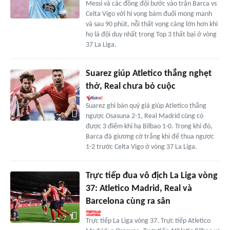
Messi và các đồng đội bước vào trận Barca vs
Celta Vigo với hi vọng bám đuổi mong manh
và sau 90 phút, nỗi thất vọng càng lớn hơn khi
họ là đội duy nhất trong Top 3 thất bại ở vòng
37 La Liga.
Suarez giúp Atletico thắng nghẹt
thở, Real chưa bỏ cuộc
Suarez ghi bàn quý giá giúp Atletico thắng
ngược Osasuna 2-1, Real Madrid cũng có
được 3 điểm khi hạ Bilbao 1-0. Trong khi đó,
Barca đã giương cờ trắng khi để thua ngược
1-2 trước Celta Vigo ở vòng 37 La Liga.
Trực tiếp đua vô địch La Liga vòng
37: Atletico Madrid, Real và
Barcelona cùng ra sân
Trực tiếp La Liga vòng 37. Trực tiếp Atletico