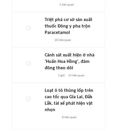
1
liên quan
Triệt phá cơ sở sản xuất
thuốc Đông y pha trộn
Paracetamol
20
liên quan
Cảnh sát xuất hiện ở nhà
'Huấn Hoa Hồng', đám
đông theo dõi
5 giờ
14
liên quan
Loạt ô tô thủng lốp trên
cao tốc qua Gia Lai, Đắk
Lắk, tài xế phát hiện vật
nhọn
8
liên quan