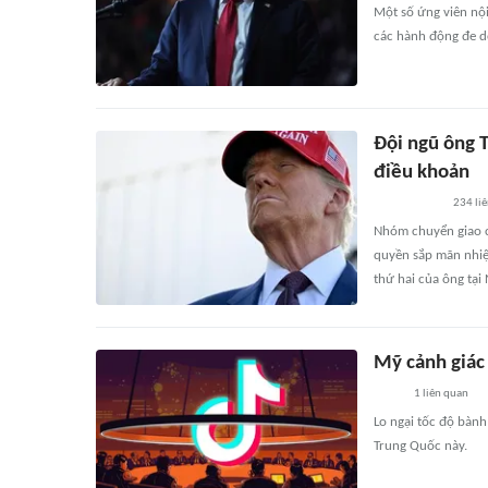
Một số ứng viên nội
các hành động đe d
Đội ngũ ông 
điều khoản
234
li
Nhóm chuyển giao c
quyền sắp mãn nhiệ
thứ hai của ông tại
Mỹ cảnh giác 
1
liên quan
Lo ngại tốc độ bành
Trung Quốc này.