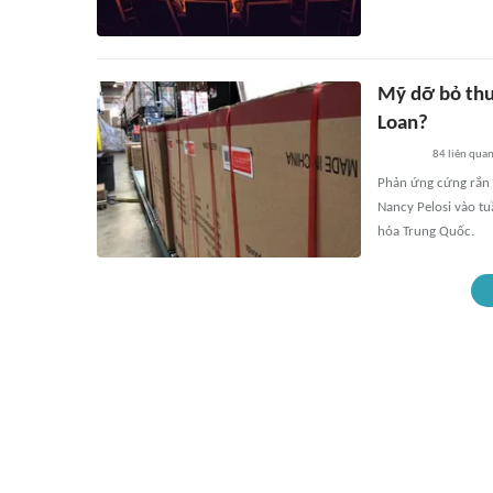
Mỹ dỡ bỏ thu
Loan?
84
liên qua
Phản ứng cứng rắn 
Nancy Pelosi vào tu
hóa Trung Quốc.