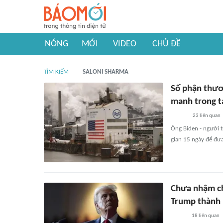
NÓNG
MỚI
VIDEO
CHỦ ĐỀ
TÌM KIẾM
SALONI SHARMA
Số phận thươ
manh trong t
23
liên quan
Ông Biden - người t
gian 15 ngày để đưa
Chưa nhậm ch
Trump thành 
18
liên quan