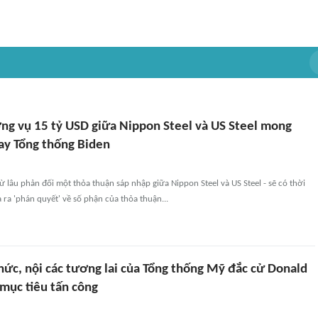
ng vụ 15 tỷ USD giữa Nippon Steel và US Steel mong
ay Tổng thống Biden
ừ lâu phản đối một thỏa thuận sáp nhập giữa Nippon Steel và US Steel - sẽ có thời
 ra 'phán quyết' về số phận của thỏa thuận...
ức, nội các tương lai của Tổng thống Mỹ đắc cử Donald
mục tiêu tấn công