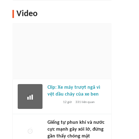
Video
Clip: Xe máy trượt ngã vì
vệt dầu chảy của xe ben
12 giờ
331
liên quan
Giếng tự phun khí và nước
cực mạnh gây xói lở, đứng
gần thấy chóng mặt