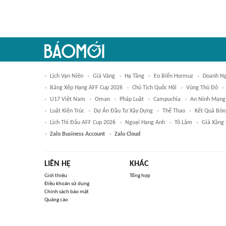
Lịch Vạn Niên
Giá Vàng
Hạ Tầng
Eo Biển Hormuz
Doanh Ng
Bảng Xếp Hạng AFF Cup 2026
Chủ Tịch Quốc Hội
Vùng Thủ Đô
U17 Việt Nam
Oman
Pháp Luật
Campuchia
An Ninh Mạng
Luật Kiến Trúc
Dự Án Đầu Tư Xây Dựng
Thể Thao
Kết Quả Bón
Lịch Thi Đấu AFF Cup 2026
Ngoại Hạng Anh
Tô Lâm
Giá Xăng
Zalo Business Account
Zalo Cloud
LIÊN HỆ
KHÁC
Giới thiệu
Tổng hợp
Điều khoản sử dụng
Chính sách bảo mật
Quảng cáo