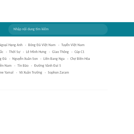
Ngoại Hạng Anh
Bóng Đá Việt Nam
Tuyển Việt Nam
ắc
Thời Sự
Lê Minh Hưng
Giao Thông
Cúp C1
g Đá
Nguyễn Xuân Son
Liên Bang Nga
Chợ Biên Hòa
iền Nam
Tin Bão
Đường Vành Đai 5
ne Yamal
Võ Xuân Trường
Sophon Zaram