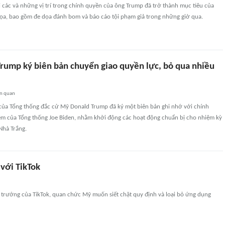
 các và những vị trí trong chính quyền của ông Trump đã trở thành mục tiêu của
ọa, bao gồm đe dọa đánh bom và báo cáo tội phạm giả trong những giờ qua.
Trump ký biên bản chuyển giao quyền lực, bỏ qua nhiều
ên quan
ủa Tổng thống đắc cử Mỹ Donald Trump đã ký một biên bản ghi nhớ với chính
m của Tổng thống Joe Biden, nhằm khởi động các hoạt động chuẩn bị cho nhiệm kỳ
 Nhà Trắng.
với TikTok
 trướng của TikTok, quan chức Mỹ muốn siết chặt quy định và loại bỏ ứng dụng