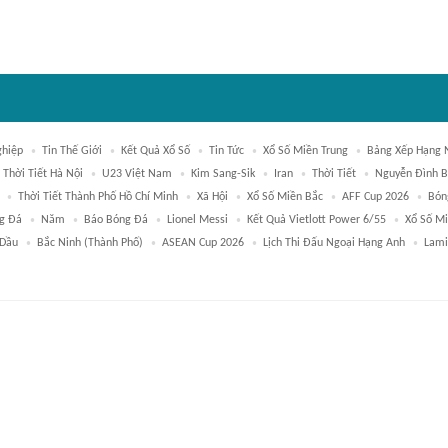
hiệp
Tin Thế Giới
Kết Quả Xổ Số
Tin Tức
Xổ Số Miền Trung
Bảng Xếp Hạng 
Thời Tiết Hà Nội
U23 Việt Nam
Kim Sang-Sik
Iran
Thời Tiết
Nguyễn Đình B
Thời Tiết Thành Phố Hồ Chí Minh
Xã Hội
Xổ Số Miền Bắc
AFF Cup 2026
Bón
g Đá
Năm
Báo Bóng Đá
Lionel Messi
Kết Quả Vietlott Power 6/55
Xổ Số M
 Dầu
Bắc Ninh (thành Phố)
ASEAN Cup 2026
Lịch Thi Đấu Ngoại Hạng Anh
Lami