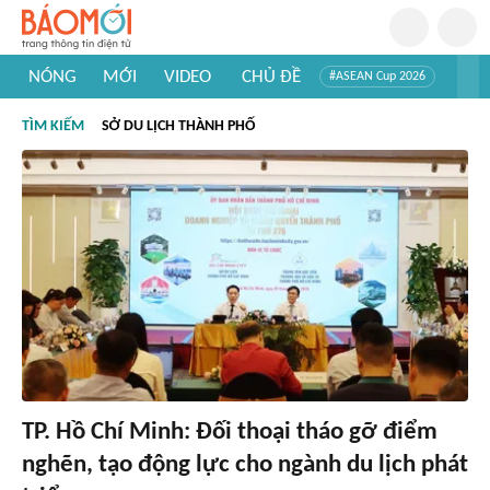
NÓNG
MỚI
VIDEO
CHỦ ĐỀ
#ASEAN Cup 2026
#Trí tuệ nhân tạo
#Mỹ - Iran
#Khám phá Việt Nam
TÌM KIẾM
SỞ DU LỊCH THÀNH PHỐ
#Khám phá thế giới
TP. Hồ Chí Minh: Đối thoại tháo gỡ điểm
nghẽn, tạo động lực cho ngành du lịch phát