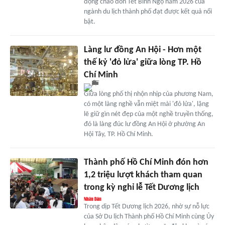
động chào đón Tết Bính Ngọ năm 2026 của
ngành du lịch thành phố đạt được kết quả nổi
bật.
Làng lư đồng An Hội - Hơn một
thế kỷ 'đỏ lửa' giữa lòng TP. Hồ
Chí Minh
Giữa lòng phố thị nhộn nhịp của phương Nam,
có một làng nghề vẫn miệt mài 'đỏ lửa', lặng
lẽ giữ gìn nét đẹp của một nghề truyền thống,
đó là làng đúc lư đồng An Hội ở phường An
Hội Tây, TP. Hồ Chí Minh.
Thành phố Hồ Chí Minh đón hơn
1,2 triệu lượt khách tham quan
trong kỳ nghỉ lễ Tết Dương lịch
Trong dịp Tết Dương lịch 2026, nhờ sự nỗ lực
của Sở Du lịch Thành phố Hồ Chí Minh cùng Ủy